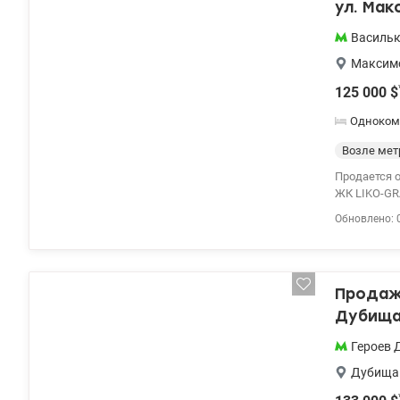
ул. Мак
Василь
Максимо
125 000
$
Одноком
Возле мет
Продается 
ЖК LIKO-GRA
года постро
Обновлено: 
меблирован
техникой. У
17,0 м.кв.,
оборудован
Продаж
машиной, к
содержимым
Дубища
уютного. З
Дом постро
Героев 
ватой. В до
Дубища
общего пол
дома на 1 