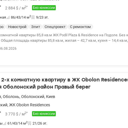
*
2
*
2 884
$
/ м
Без комиссии
2
ная
86/43/14
м
9/23 эт.
ро
Новострой
Элит
Спецпроект
С ремонтом
омнатной квартиры 85,8 кв.м ЖК Podil Plaza & Residence на Подоле. Без
 Общая площадь квартиры 85,8 кв.м, жилая – 42,7 кв.м, кухня – 14,4 кв.м,
 квартира с дизайнерским ремонтом с применением высококачествен
06.08.2026
нтехники. Квартира находится в центральной секции 3, оборудована вс
товой техникой, гардеробной комнатой, 2-мя санузлами. ЖК Podil Plaza
са, с собственной охраной, автономной котельной, фитнес-клубом и сп
енератор. Цена 248 000 у.е. тел. (067) 445 26 27 Евгения. valion.ua/1127724
2-х комнатную квартиру в ЖК Obolon Residence
я Оболонский район Правый берег
я
,
Оболонь
,
Оболонский
,
Киев
ский
,
ЖК Obolon Residences
*
2
*
3 770
$
/ м
Без комиссии
2
ты
61/43/14
м
21/26 эт.