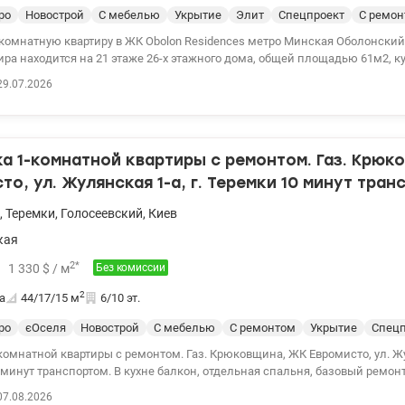
ро
Новострой
С мебелью
Укрытие
Элит
Спецпроект
С ремо
 комнатную квартиру в ЖК Obolon Residences метро Минская Оболонски
ира находится на 21 этаже 26-х этажного дома, общей площадью 61м2, к
 Квартира оснащена экологичными материалами премиум качества, ко
29.07.2026
 и сушильная машина, бойлер. Функциональная планировка включает в 
 мебелью, отдельные две закрытые спальни с гардеробной комнатой, 
ушевой кабиной. Качество ремонта соответствует статусу дома. Квартир
иальных комплексах Киева ЖК Obolon Residences. Полная автономност
 1-комнатной квартиры с ремонтом. Газ. Крюк
нераторов поддерживает работу лифтов, водоснабжения и освещения. С
арантирует независимость от городских сетей. Безопасность. Круглосуто
то, ул. Жулянская 1-а, г. Теремки 10 минут тран
вый подземный паркинг, являющийся надежным укрытием (связь, венти
тура уровня 5-ти звездочной гостиницы. Владельцы имеют эксклюзив
,
Теремки
,
Голосеевский
,
Киев
нутренним сервисам: Roof-lounge: Лаунж-зона на крыше с джакузи и па
кая
e: Современный фитнес-центр, собственный кинотеатр и детская комната. Busine
еренц-зал, прачечная и профессиональный консьерж-сервис 24/7. Obolon Residences –
2
*
1 330
$
/ м
Без комиссии
сто недвижимость, это закрытая экосистема для комфортной жизни при 
2
а
44/17/15
м
6/10 эт.
0у.е. Валентина 0977893310 valion.ua/1152844
ро
єОселя
Новострой
С мебелью
С ремонтом
Укрытие
Спецп
омнатной квартиры с ремонтом. Газ. Крюковщина, ЖК Евромисто, ул. Жу
минут транспортом. В кухне балкон, отдельная спальня, базовый ремонт
онний гарнитур, сделан санузел, заезжай и живи. Квартира нуждается 
07.08.2026