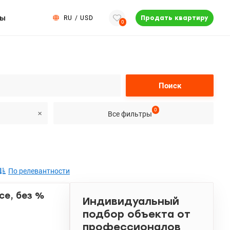
ты
RU
/
USD
Продать квартиру
0
Поиск
0
Все фильтры
По релевантности
nce, без %
Индивидуальный
подбор объекта от
профессионалов