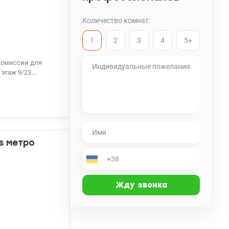
Количество комнат:
1
2
3
4
5+
 комиссии для
 этаж 9/23.
ных материалов,
троенной кухней и
 & Residence
а-салоном, в доме
s метро