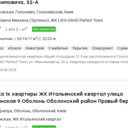
симовича, 32-А
ковская
,
Голосеево
,
Голосеевский
,
Киев
вича Михаила (Трутенко)
,
ЖК LIKO-GRAD Perfect Town
*
2
*
2 404
$
/ м
Без комиссии
2
натная
52/19/17
м
22/23 эт.
ро
єОселя
Новострой
С мебелью
Укрытие
Спецпроект
С рем
однокомнатная квартира общей площадью 51,9 кв. расположена в Голос
D Perfect Town, ул. Максимовича, 32-а. Квартира находится в новом гот
йки, 22/23 этаж. Вид из окон на город. Квартира с современным ремонт
04.08.2026
а качественной мебелью и оборудована современной бытовой и клима
добная функциональная планировка: просторная спальня (17,0 кв.м.), ку
 санузел, гардеробная. В спальне обустроена просторная кровать. Кухня-г
а варочной поверхностью, духовым шкафом, встроенным холодильнико
а 1к квартиры ЖК Итальянский квартал улица
омодом и кофейным столиком. Санузел – душевой кабиней, бойлером.
 шкафом. Все комнаты имеют разные варианты освещения – от яркого
нская 9 Оболонь Оболонский район Правый бер
аведена вода, установлены электрические радиаторы, окна REHAU, счетч
ен по монолитно-каркасной технологии, стены из газоблока, фасад уте
Днепра
,
Оболонь
,
Оболонский
,
Киев
ме работает генератор. При выключении света есть вода, отопление, ос
нская
,
ЖК Итальянский квартал
ьзования, работают лифты. Отопление автономное (в доме). Видеонабл
этаже и придомовой территории. Есть подземный паркинг. Первые этаж
*
2
*