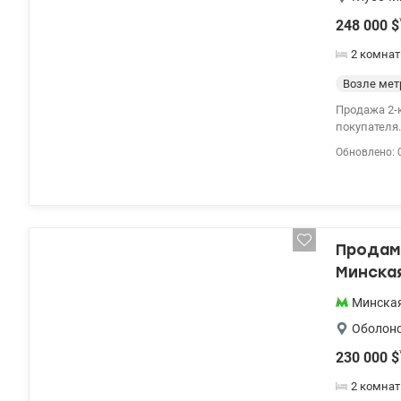
248 000
$
2 комнат
Возле мет
Продажа 2-к
покупателя.
Изысканная
Обновлено: 
мебели и са
шкафами, бы
бизнес-клас
установлен г
Продам 
Минска
Минска
Оболон
230 000
$
2 комна