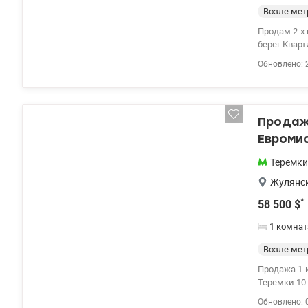
Возле мет
Продам 2-х
берег Кварт
2 спальни.
Обновлено: 
стиральная
встроенной
санузел с д
самых прем
Продажа
система ге
котельная г
Евромис
двухуровне
Инфраструк
Теремки
доступ к в
Жулянс
Sport&Leisur
Service: Конф
*
58 500
$
это не про
1 комнат
Цена: 23000
Возле мет
Продажа 1-к
Теремки 10 
плита и кух
Обновлено: 