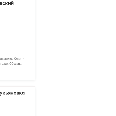
овский
этаже. Общая
отельная и
ская – 15 минут.
00 10 80 valion.ua/1108252
Лукьяновка