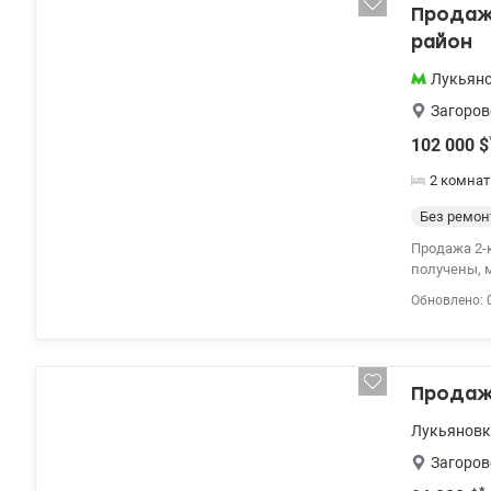
Продажа
район
Лукьян
Загоров
102 000
$
2 комна
Без ремон
Продажа 2-к квартиры
получены, 
площадь 79
Обновлено: 
подземный 
Продаж
Лукьяновк
Загоров