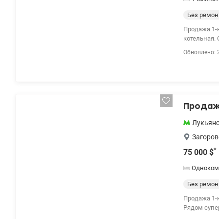
Без ремон
Продажа 1-к квартиры ул.
котельная. 
городская и
Обновлено: 
valion.ua/1
Продажа
Лукьян
Загоров
*
75 000
$
Одноком
Без ремон
Продажа 1-к кварт
Рядом супер