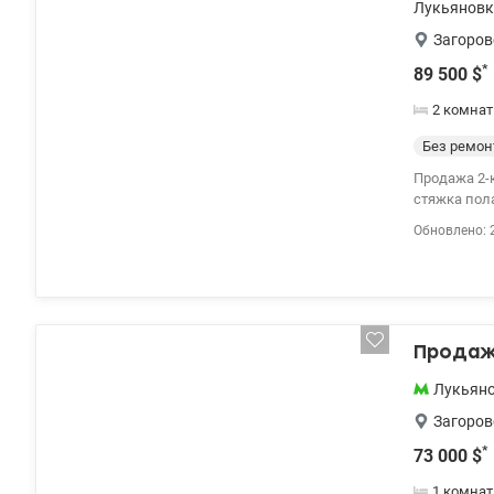
Лукьяновк
Загоров
*
89 500
$
2 комнат
Без ремон
Продажа 2-к квартиры ул. 
стяжка пол
к паркингу)
Обновлено: 
valion.ua/1
Продажа
Лукьян
Загоров
*
73 000
$
1 комнат