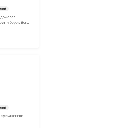
елей
евый берег. Вся
80
елей