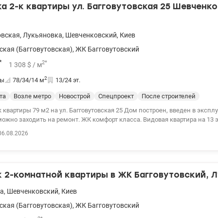
 2-к квартиры ул. Багговутовская 25 Шевченк
овская
,
Лукьяновка
,
Шевченковский
,
Киев
ская (Багговутовская)
,
ЖК Багговутовский
*
2
*
1 308
$
/ м
2
ты
78/34/14
м
13/24 эт.
та
Возле метро
Новострой
Спецпроект
После строителей
 79 м2 на ул. Багговутовская 25 Дом построен, введен в эксплуатацию. Ключи
можно заходить на ремонт. ЖК комфорт класса. Видовая квартира на 13 
 м2. Новый монолитно – каркасный дом, стены – кирпич. Собственная к
06.08.2026
паркинг, лифт в парковке. В пешей доступности станция метро Лукьянов
Рядом с домом вся необходимая социальная инфраструктура. 044 2
 2-комнатной квартиры в ЖК Багговутовский, 
а
,
Шевченковский
,
Киев
ская (Багговутовская)
,
ЖК Багговутовский