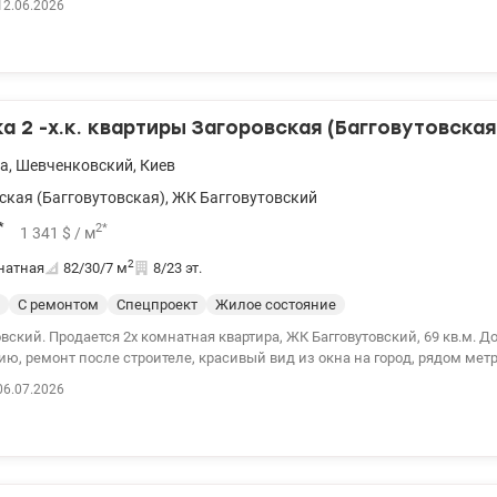
12.06.2026
 2 -х.к. квартиры Загоровская (Багговутовская
а
,
Шевченковский
,
Киев
ская (Багговутовская)
,
ЖК Багговутовский
*
2
*
1 341
$
/ м
2
натная
82/30/7
м
8/23 эт.
С ремонтом
Спецпроект
Жилое состояние
гговутовский, 69 кв.м. Дом введен в
ю, ремонт после строителе, красивый вид из окна на город, рядом метр
15 мин, рядом магазины, ТЦ, больница. 044 200 10 80 valion.ua/1118983
06.07.2026