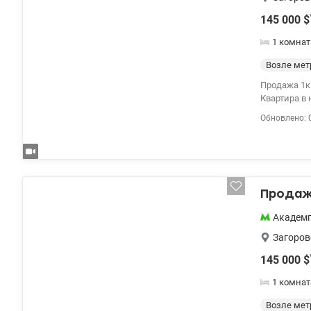
145 000
$
1 комнат
Возле мет
Продажа 1к кварти
Квартира в 
гостиная 25
Обновлено: 
панорамным
техникой и
духовой шк
кровать, ра
газовая котельная. Подземный паркинг (используется как укр
Рядом ТЦ П
Продажа
Анастасия т
Академ
Загоров
145 000
$
1 комнат
Возле мет