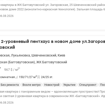
ры в ЖК Багговутовский ул. Загоровская, 25 Шевченковский район Правый берег
новом доме 2022 (монолитно-каркасная технология). Зальная площадь 62
 м2 - спальня 15 м2, - санузел совмещенный (ванная) - гардеробная - ба
06.08.2026
и окнами Стильная квартира с качественным ремонтом Укомплектова
 мебелью. Установлены стиральная машина, посудомоечная машина, х
аф, индукционная поверхность, телевизор, инверторный кондиционер, в
складной диван и гардероб. Также есть подогрев полов. На крыше есть 
ытие). Удобная транспортная развязка.
роменада, супермаркеты, детские сады и школа. Цена 145000 у.е. Без к
2-уровневый пентхаус в новом доме ул.Загоро
ел. 099 446 35 99 valion.ua/1155174
товский
овская
,
Лукьяновка
,
Шевченковский
,
Киев
ская (Багговутовская)
,
ЖК Багговутовский
*
2
*
967
$
/ м
2
комнатная
150/71/27
м
24/25 эт.
Без ремонта
Возле метро
Новострой
Укрытие
Спецпроект
Пос
вая квартира с панорамным видом — вдохновляющее пространство! Про
 и светлая 2-уровневая квартира в современном ЖК «Багговутовский». 
енит уют, стиль и возможность создать интерьер своей мечты. Преимущества квартиры:
06.08.2026
нняя планировка и много природного света — большие панорамные окна