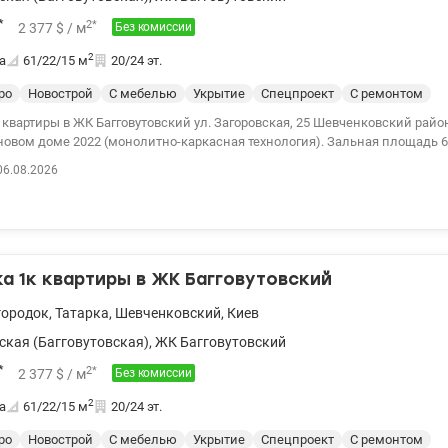
*
2
*
2 377
$
/ м
Без комиссии
2
а
61/22/15
м
20/24 эт.
ро
Новострой
С мебелью
Укрытие
Спецпроект
С ремонтом
ры в ЖК Багговутовский ул. Загоровская, 25 Шевченковский район Правый берег
новом доме 2022 (монолитно-каркасная технология). Зальная площадь 62
 м2 - спальня 15 м2, - санузел совмещенный (ванная) - гардеробная - ба
06.08.2026
и окнами Стильная квартира с качественным ремонтом Укомплектова
 мебелью. Установлены стиральная машина, посудомоечная машина, х
аф, индукционная поверхность, телевизор, инверторный кондиционер, в
складной диван и гардероб. Также есть подогрев полов. На крыше есть 
ытие). Удобная транспортная развязка.
роменада, супермаркеты, детские сады и школа. Цена 145000 у.е. Без к
 1к квартиры в ЖК Багговутовский
ел. 099 446 35 99 valion.ua/1155174
городок
,
Татарка
,
Шевченковский
,
Киев
ская (Багговутовская)
,
ЖК Багговутовский
*
2
*
2 377
$
/ м
Без комиссии
2
а
61/22/15
м
20/24 эт.
ро
Новострой
С мебелью
Укрытие
Спецпроект
С ремонтом