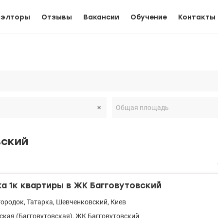
иэлторы
Отзывы
Вакансии
Обучение
Контакты
вский
 1к квартиры в ЖК Багговутовский
городок
,
Татарка
,
Шевченковский
,
Киев
ская (Багговутовская)
,
ЖК Багговутовский