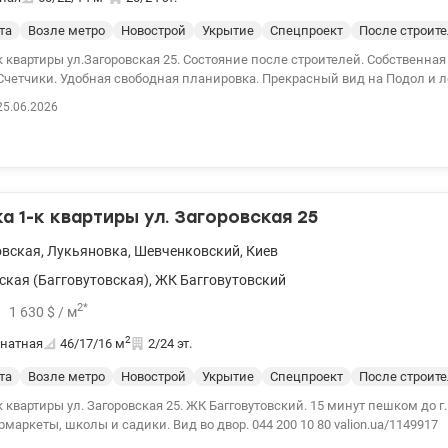
та
Возле метро
Новострой
Укрытие
Спецпроект
После строит
Загоровская 25. Состояние после строителей. Собственная домовая
Счетчики. Удобная свободная планировка. Прекрасный вид на Подол и л
нфраструктура рядом. Метро Лукьяновская 10 минут пешком. 044 200 10 
25.06.2026
150380
 1-к квартиры ул. Загоровская 25
овская
,
Лукьяновка
,
Шевченковский
,
Киев
ская (Багговутовская)
,
ЖК Багговутовский
2
*
1 630
$
/ м
2
натная
46/17/16
м
2/24 эт.
та
Возле метро
Новострой
Укрытие
Спецпроект
После строит
иры ул. Загоровская 25. ЖК Багговутовский. 15 минут пешком до г. Лукьяновска.
маркеты, школы и садики. Вид во двор. 044 200 10 80 valion.ua/1149917