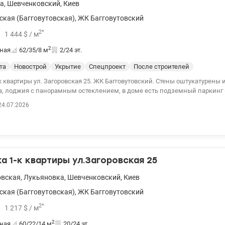
а
,
Шевченковский
,
Киев
ская (Багговутовская)
,
ЖК Багговутовский
2
*
1 444
$
/ м
2
ная
62/35/8
м
2/24 эт.
та
Новострой
Укрытие
Спецпроект
После строителей
Загоровская 25. ЖК Багговутовский. Стены оштукатурены и выполнена
а, лоджия с панорамным остеклением, в доме есть подземный паркинг 
, три лифта. Квартира светлая и просторная, хорошая шумоизоляция. 044 
24.07.2026
152468
 1-к квартиры ул.Загоровская 25
овская
,
Лукьяновка
,
Шевченковский
,
Киев
ская (Багговутовская)
,
ЖК Багговутовский
2
*
1 217
$
/ м
2
ная
60/22/14
м
20/24 эт.