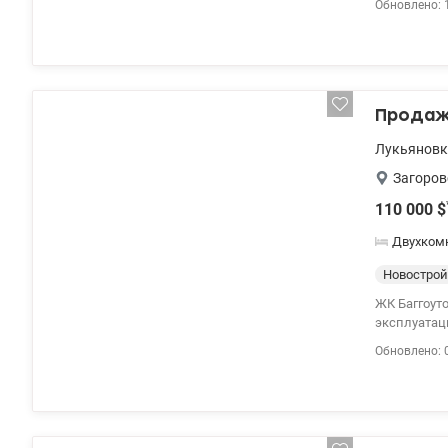
Обновлено: 
Продажа
Лукьяновк
Загоров
110 000
$
Двухком
Новострой
ЖК Баггоутовский. Продается 2х комнатная квартира, ЖК Ба
эксплуатаци
Обновлено: 