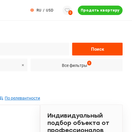
RU
/
USD
Продать квартиру
0
Поиск
0
Все фильтры
По релевантности
Индивидуальный
подбор объекта от
профессионалов