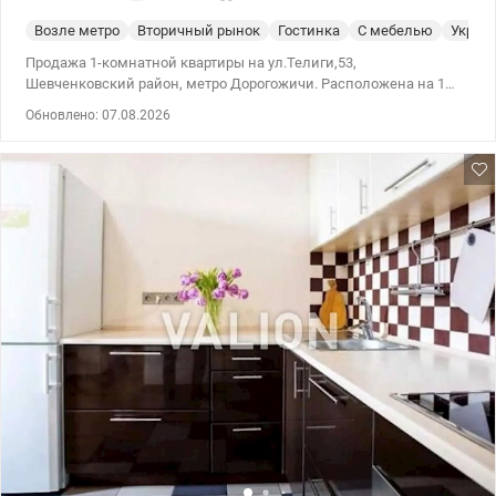
Возле метро
Вторичный рынок
Гостинка
С мебелью
Укрыт
Продажа 1-комнатной квартиры на ул.Телиги,53,
Шевченковский район, метро Дорогожичи. Расположена на 1
этаже 9-ти этажного кирпичного дома. Общая площадь 28,7
Обновлено: 07.08.2026
кв.м.,есть гардеробная. В квартире сделан ремонт, продается со
всей мебелью и техникой (холодильник, стиральная машина,
бойлер, телевизор, микроволновая печь). Квартира готова для
проживания или арендного бизнеса. Удобная инфраструктура, к
метро Дорогожичи 10 минут пешком. Рядом парк, остановка
общественного транспорта. Школы, детские дошкольные
учреждения, магазины, банки, аптеки в пешей доступности.
Цена 45000 у.е.Без комиссии. 0503842286, 0975300039 Алла,
valion.ua/1555305