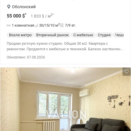
Оболонский
*
2
*
55 000
$
1 833
$
/ м
2
1 комнатная
30/15/10
м
7/9 эт.
Возле метро
Вторичный рынок
С мебелью
Студия
Чешка
Продам уютную кухню-студию. Общая 30 м2. Квартира с
ремонтом. Продается с мебелью и техникой. Балкон застеклен.
Газ. Метро 3 минуты. Цена.55000у.е. моб, 0664863383 Татьяна
Обновлено: 07.08.2026
valion.ua /1155229