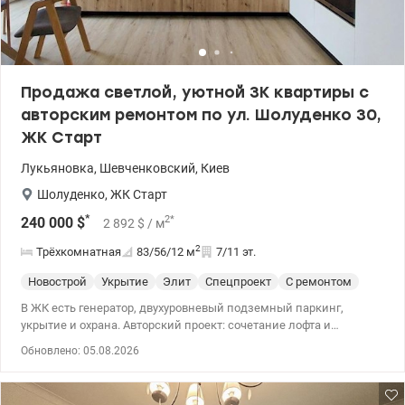
супермаркет Новус, больница, остановка общественного
транспорта, окруженное зеленью озеро Луково и Министерка с
городским пляжем, где можно отдохнуть и порыбачить.
Закрытая территория, охрана, видеонаблюдение, двор двор без
машин. 10 минут до метро Оболонь, Минск, Героев Днепра.
Продажа светлой, уютной 3К квартиры с
Цена: 133000у.е. 0977893310 Валентина valion.ua/ 1155162
авторским ремонтом по ул. Шолуденко 30,
ЖК Старт
Лукьяновка
,
Шевченковский
,
Киев
Шолуденкo
,
ЖК Старт
*
2
*
240 000
$
2 892
$
/ м
2
Трёхкомнатная
83/56/12
м
7/11 эт.
Новострой
Укрытие
Элит
Спецпроект
С ремонтом
В ЖК есть генератор, двухуровневый подземный паркинг,
укрытие и охрана. Авторский проект: сочетание лофта и
минимализма. Ремонт производили для себя в 2024 году. 3-
Обновлено: 05.08.2026
комнатная квартира 83м2, 7/11 этажного дома: - кухня-гостиная;
- спальня с собственным санузлом; - детская/кабинет; -
гостевой санузел; - гардеробная комната. Вид из окон на запад,