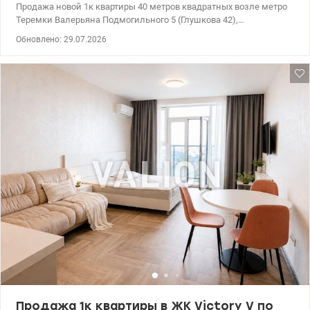
Продажа новой 1к квартиры 40 метров квадратных возле метро
Теремки Валерьяна Подмогильного 5 (Глушкова 42),
Голосеевский район, ЕОселя, ЕВидновлення, без % и
Обновлено: 29.07.2026
дополнительных расходов, налоги и комиссию платит
владелец. - до метро Теремки 7 минут пешком, - улица
Валерьяна Пидмогыльного 5 (Глушкова 42), - современный ЖК
Авеню 42, закрытая территория с охраной - зеленый и обжитый
Голосеевский район - рядом с лесом, территория озеленена -
дом сдан в эксплуатацию, присвоен адрес, ключи на руках.
Общая площадь квартиры: 39,67кв. м., кухня-гостиная: 10.18 кв.м,
комната: 15.55 кв.м, высота потолков: 2,7 м, прихожая: 5.82 кв.м.,
санузел совместный: 6.4 кв.м. Безопасный и комфортный 9
этаж, 2 секция. 3 лифта Счетчики на воду, отопление и свет,
установлены радиаторы, качественная входная дверь,
панорамные окна с двойным стеклопакетом, отопление
централизованное придомовая парковка Рядом ТРЦ
Республика, два Эпицентра, Магеллан, Метро, Феофания,
Голосеевский парк. Супермаркет Велика Кишеня и Одесский
рынок. Рядом с домом находятся детские сады и школы.
Строится паркинг. Цена: 62000у.е. без % Тел. 063-978-83-80, Ольга.
valion.ua/1154822
Продажа 1к квартиры в ЖК Victоry V по