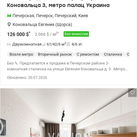
Коновальца 3, метро палац Украина
Печерская
,
Печерск
,
Печерский
,
Киев
Коновальца Евгения (Щорса)
*
2
*
126 000
$
2 066
$
/ м
Без комиссии
2
Двухкомнатная
61/42/6
м
4/6 эт.
Возле метро
Вторичный рынок
С ремонтом
Сталинка
Стал
Без %. Предлагается к продаже в Печерском районе 2-
комнатная сталинка на улице Евгения Коновальца д. 3 . Метро
Национальный дворец искусств «Украина». Удобный 4 этаж,
Обновлено: 30.07.2026
есть лифт. Самое выгодное предложение по соотношению цены
и качества. Во-первых, наиболее удобная и востребованная
локация рядом с метро. Во-вторых, 4-й средний этаж. Квартира
светлая, функциональная планировка, хорошее состояние,
газовая колонка в любое время есть горячая вода. Две
отдельные комнаты, два балкона. Кухня 7 метров. Санузел
раздельный. Окна выходят в зеленый двор, также во дворец
Украина. Рядом детсады, школы, детская и спортивная
площадки, супермаркеты, Владимирский рынок. Транспортная
развязка во всех районах города. Также рассматриваем