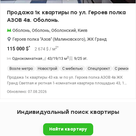
Продажа 1к квартиры по ул. Героев полка
АЗОВ 4в. Оболонь.
Оболонь
,
Оболонь
,
Оболонский
,
Киев
Героев полка "Азов" (Малиновского)
,
ЖК Гранд
*
2
*
115 000
$
2 674
$
/ м
2
Однокомнатная
43/19/13
м
9/25 эт.
Возле метро
Новострой
С мебелью
Спецпроект
С ремонто
Продажа 1к квартиры 43 кв. м по ул. Героев полка АЗОВ 4в ЖК
Гранд Светлая и уютная 1-комнатная квартира площадью 43, 1
м² на 9 этаже кирпичного дома. Квартира с качественным
Обновлено: 07.08.2026
ремонтом в светлых тонах, полностью укомплектована
мебелью и бытовой техникой, готова к проживанию или сдаче в
аренду. Имеется бойлер на 65 л. Дом расположен в престижном
Индивидуальный поиск квартиры
районе Оболони, по ул. Героев полка Азов, 4в. Рядом находятся
станция метро, ​​супермаркеты, торговые центры, кафе, школы,
детские сады, спортивные клубы и живописная Оболонская
Найти квартиру
набережная – все необходимое для комфортной жизни в пешей
доступности. Идеальный вариант как для собственного