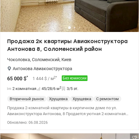
Продажа 2к квартиры Авиаконструктора
Антонова 8, Соломенский район
Чоколовка
,
Соломенский
,
Киев
Антонова Авиаконструктора
*
2
*
65 000
$
1 444
$
/ м
Без комиссии
2
2 комнатная
45/28/6
м
3/5 эт.
Вторичный рынок
Хрущевка
Хрущевка
С ремонтом
Продажа 2-комнатной квартиры в кирпичном доме по ул.
Авиаконструктора Антонова, 8 Продается уютная 2-комнатная
квартира в одном из самых комфортных районов Соломенского
Обновлено: 06.08.2026
района. Кирпичный дом, удобный 3-й этаж, функциональная
планировка, хорошее состояние. Отличный выбор как для
собственного проживания, так и для сдачи в аренду. общая