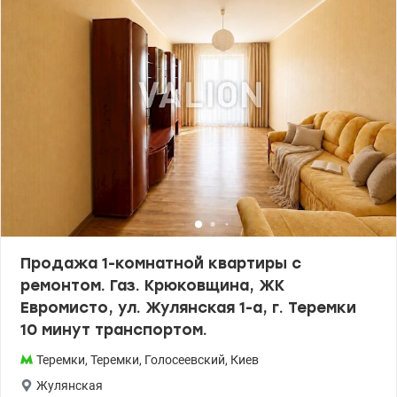
холодильник, духовой шкаф, индукционная поверхность,
телевизор, инверторный кондиционер, вытяжка, бойлер,
кровать, раскладной диван и гардероб. Также есть подогрев
полов. На крыше есть собственная газовая котельная.
Подземный паркинг (используется как укрытие). Удобная
транспортная развязка. Рядом ТЦ Променада, супермаркеты,
детские сады и школа. Цена 145000 у.е. Без комиссии. Зарицкая
Анастасия тел. 099 446 35 99 valion.ua/1155174
Продажа 1-комнатной квартиры с
ремонтом. Газ. Крюковщина, ЖК
Евромисто, ул. Жулянская 1-а, г. Теремки
10 минут транспортом.
Теремки
,
Теремки
,
Голосеевский
,
Киев
Жулянская