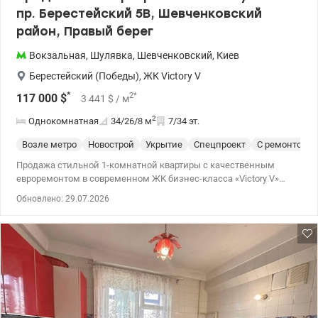
пр. Берестейский 5В, Шевченковский
район, Правый берег
Вокзальная
,
Шулявка
,
Шевченковский
,
Киев
Берестейский (Победы)
,
ЖК Victory V
*
2
*
117 000
$
3 441
$
/ м
2
Однокомнатная
34/26/8
м
7/34 эт.
Возле метро
Новострой
Укрытие
Спецпроект
С ремонтом
Продажа стильной 1-комнатной квартиры с качественным
евроремонтом в современном ЖК бизнес-класса «Victоry V»
Адрес: Шевченковский р-н, проспект Берестейский (Победы), 5в
Обновлено: 29.07.2026
Квартира полностью готова к уютной жизни или под
высоколиквидный арендный бизнес (район пользуется
огромным спросом среди арендаторов). Расположение на 7-м
этаже. Главные преимущества квартиры: Состояние: Выполнен
современный евроремонт с использованием надежных
материалов Параметры: Общая площадь 34 м.кв, находится на
7/34 этаже. В здании установлены скоростные бесшумные
лифты. Экономичность: Небольшие коммунальные платежи
благодаря энергоэффективности дома и индивидуальным