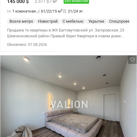
2
*
145 000
$
2 377
$
/ м
Без комиссии
2
1 комнатная
61/22/15
м
21/24 эт.
Возле метро
Новострой
С мебелью
Укрытие
Спецпроект
Продажа 1к квартиры в ЖК Багговутовский ул. Загоровская, 25
Шевченковский район Правый берег Квартира в новом доме
2022 (монолитно-каркасная технология). Зальная площадь 62
Обновлено: 07.08.2026
м2 - кухня-гостиная 25 м2 - спальня 15 м2, - санузел
совмещенный (ванная) - гардеробная - балкон (лоджия) с
панорамными окнами Стильная квартира с качественным
ремонтом Укомплектована бытовой техникой и мебелью.
Установлены стиральная машина, посудомоечная машина,
холодильник, духовой шкаф, индукционная поверхность,
телевизор, инверторный кондиционер, вытяжка, бойлер,
кровать, раскладной диван и гардероб. Также есть подогрев
полов. На крыше есть собственная газовая котельная.
Подземный паркинг (используется как укрытие). Удобная
транспортная развязка. Рядом ТЦ Променада, супермаркеты,
детские сады и школа. Цена 145000 у.е. Без комиссии. Зарицкая
Анастасия тел. 099 446 35 99 valion.ua/1155174