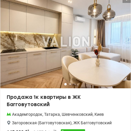
площадь — 44,9 м²; жилая площадь — 28,3 м²; кухня — 6 м²; 3-й
этаж; кирпичный дом; раздельные комнаты; хорошее
состояние. Установлены кондиционер; бойлер; стиральная
машина. В нескольких минутах ходьбы находятся супермаркеты
АТБ, Фора, Новус, продуктовые магазины, аптеки, отделения
банков и Новой почты. Рядом работают детские сады, школы и
лицеи, что особенно удобно для семей с детьми. Для прогулок и
отдыха — скверы и парки. Неподалеку находятся медицинские
учреждения, спортивные клубы, кафе и рестораны. Район имеет
отличное транспортное сообщение — рядом остановки
общественного транспорта, откуда легко добраться до станций
метро «Вокзальная», «Шулявская» и до центра города.
Видеообзор по запросу. Цена 65 000 у.е. тел. +380505143879
Наталья Яшта valion.ua/1155177
Продажа 1к квартиры в ЖК
Багговутовский
Академгородок
,
Татарка
,
Шевченковский
,
Киев
Загоровская (Багговутовская)
,
ЖК Багговутовский
*