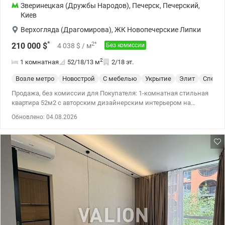
Зверинецкая (Дружбы Народов)
,
Печерск
,
Печерский
,
Киев
Верхогляда (Драгомирова)
,
ЖК Новопечерские Липки
*
2
*
210 000
$
4 038
$
/ м
Без комиссии
2
1 комнатная
52/18/13
м
2/18 эт.
Возле метро
Новострой
С мебелью
Укрытие
Элит
Спецпр
Продажа, без комиссии для Покупателя: 1-комнатная стильная
квартира 52м2 с авторским дизайнерским интерьером на
удобном 2эт./18 в ЖК Новопечерские Липки, ул.Андрея
Обновлено: 04.08.2026
Верхогляда,3 (Печерский район, метро Зверинецкая) На самом
деле, она такая одна: идеальный вариант для тех, кто ценит
эстетику, для людей, желающих иметь свое пространство со
вкусом и характером, в котором каждая деталь продумана и
особенная. Правильная планировка: из просторной прихожей,
слева – оборудованная шкафами гардеробная, прямо –
просторная комната с выходом в остекленную лоджию, кухня,
справа – ванная комната; высота потолков H-3м Авторский
интерьер с эклектическим сочетанием винтажа, арт-декора и
современного минимализма: мебель и дизайнерские
светильники, яркие цветные акценты, живые растения,