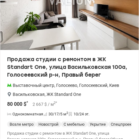
государственные программы. Торг. Звоните! Отличный вариант
для жизни и сдачи в аренду. Цена 126000 уо 0963198153
Геннадий. Valion ua 1154810
Продажа студии с ремонтом в ЖК
Standart One, улица Васильковская 100а,
Голосеевский р-н, Правый берег
Выставочный центр
,
Голосеево
,
Голосеевский
,
Киев
Васильковская
,
ЖК Standard One
*
2
*
80 000
$
2 667
$
/ м
2
Однокомнатная
30/17/5
м
10/24 эт.
Возле метро
Новострой
С мебелью
Укрытие
Спецпроект
Продажа студии с ремонтом в ЖК Standart One, улица