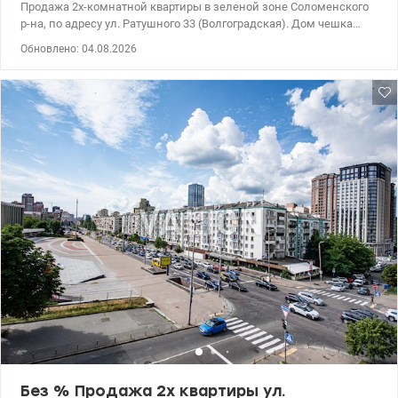
Продажа 2х-комнатной квартиры в зеленой зоне Соломенского
р-на, по адресу ул. Ратушного 33 (Волгоградская). Дом чешка
1966 года постройки. Общая площадь квартиры – 51 кв.м.,
Обновлено: 04.08.2026
жилая – 31 кв.м, кухня – 7,8 кв.м. Этаж - 8/9 Квартира в жилом
состоянии, без ремонта, что дает возможность не
переплачивать за чужой дизайн, а сделать ремонт по своему
вкусу и бюджету. Главным преимуществом также является
месторасположение – это одна из самых удобных локаций
Киева. Большая парковая зона через дорогу от дома. Развитая
инфраструктура – ​​неподалеку с домом магазин Фора, АТБ,
Соломенский рынок, аптеки, школы, детский сад. Удобно
добраться до центра города, остановка общественного
транспорта под домом. Быстрый выезд на проспект
Лобановского, Севастопольскую площадь и Проспект
Воздушных Сил. До станций метро Вокзальная, Демеевская,
Олимпийская можно добраться общественным транспортом за
15-20 минут. Благодаря популярному району и удобному
расположению хорошо подойдет как для собственного
проживания, так и для сдачи в аренду. Цена - 61000 у.е.,
0661825672 Екатерина, Valion.ua/1154819
Без % Продажа 2х квартиры ул.