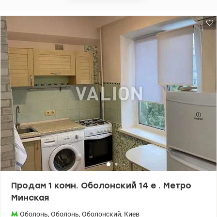
проживания, так и выгодной инвестиции под арендный бизнес.
Цена 115000 у.е. Инна 0979501565, valion.ua/1155293
Продам 1 комн. Оболонский 14 е . Метро
Минская
Оболонь
,
Оболонь
,
Оболонский
,
Киев