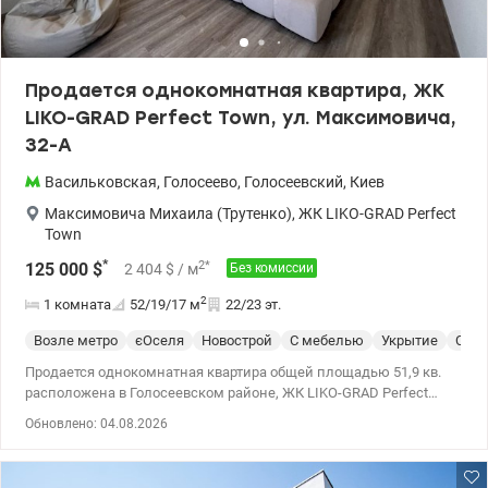
Продается однокомнатная квартира, ЖК
LIKO-GRAD Perfect Town, ул. Максимовича,
32-А
Васильковская
,
Голосеево
,
Голосеевский
,
Киев
Максимовича Михаила (Трутенко)
,
ЖК LIKO-GRAD Perfect
Town
*
2
*
125 000
$
2 404
$
/ м
Без комиссии
2
1 комната
52/19/17
м
22/23 эт.
Возле метро
єОселя
Новострой
С мебелью
Укрытие
Спец
Продается однокомнатная квартира общей площадью 51,9 кв.
расположена в Голосеевском районе, ЖК LIKO-GRAD Perfect
Town, ул. Максимовича, 32-а. Квартира находится в новом
Обновлено: 04.08.2026
готовом доме 2021 года постройки, 22/23 этаж. Вид из окон на
город. Квартира с современным ремонтом, полностью
меблирована качественной мебелью и оборудована