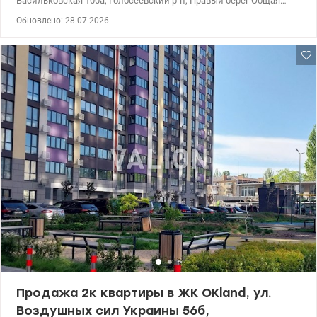
Васильковская 100а, Голосеевский р-н, Правый берег Общая
площадь квартиры: 30 м² Квартира состоит из: • Просторной
Обновлено: 28.07.2026
кухни-студии • Совмещенного санузла с душевой кабиной •
Видового балкона Квартира расположена на 10 этаже 24-
этажного дома Квартира с новым качественным ремонтом,
полностью укомплектована мебелью и техникой. ЖК Standart
One — это современный дом с отличной локацией. В доме есть
подземный паркинг, генераторы, собственная котельная и
коворкинг на первом этаже. Рядом с домом метро, парк и
Выставочный центр (ВДНГ). Цена: 80 000 у.е. Комиссия
агентства: 5% Виктор: 0935705384 valion.ua/1154672
Продажа 2к квартиры в ЖК OKland, ул.
Воздушных сил Украины 56б,