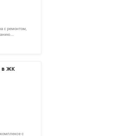
ра с ремонтом,
ванию.
а кухне, коридоре
тич, 150 м. река
 дворе озеро,
 в ЖК
 комплексе с