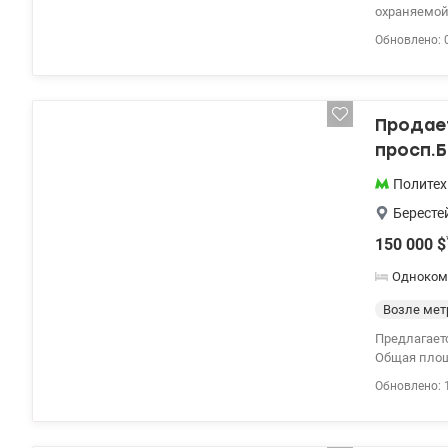
охраняемой
повседневн
Обновлено: 
балконом и
создающими
материалов,
индивидуал
Продает
полностью 
воду и эле
просп.Б
(газ+индукц
Valion.ua/1
Политех
Бересте
150 000
$
Одноком
Возле мет
Предлагаетс
Общая площа
квартире с
Обновлено: 
квартире и
Централизов
метро Полит