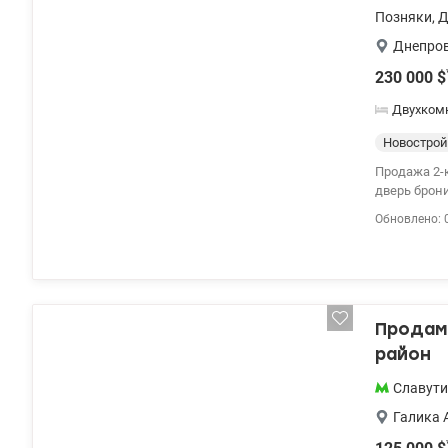
Позняки
,
Д
Днепро
230 000
$
Двухком
Новострой
Продажа 2-к квартиры
дверь бронированная. В дом
и консьерж
Обновлено: 
valion.ua/1
Продам 
район
Славут
Галика 