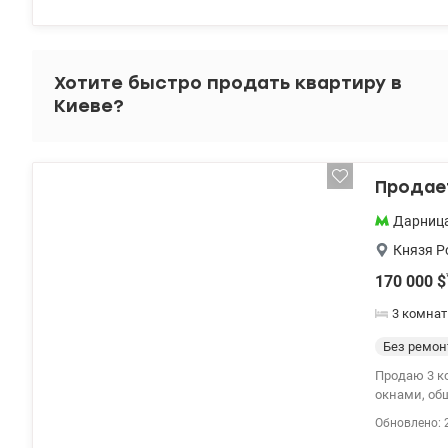
отключения
– лифт и в
valion.ua/11
Хотите быстро продать квартиру в
Киеве?
Продает
Дарниц
Князя Р
170 000
$
3 комна
Без ремон
Продаю 3 к
окнами, об
До метро Д
Обновлено: 
Три санузла