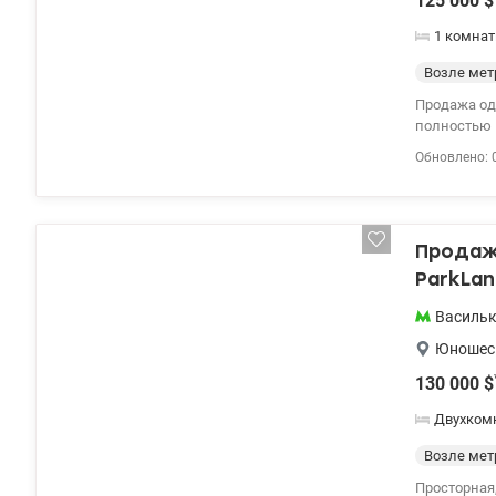
125 000
$
1 комнат
Возле мет
Продажа од
полностью 
Индивидуал
Обновлено: 
и санузле д
Днепр, ухо
зеленая зона, парковочные места
80 valion.ua
Продажа
ParkLan
Василь
Юношес
130 000
$
Двухком
Возле мет
Просторная