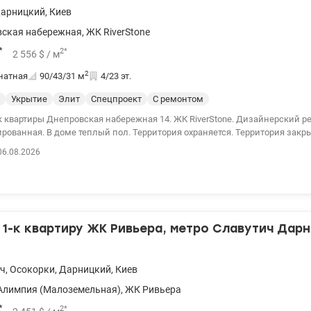
арницкий
,
Киев
вская набережная
,
ЖК RiverStone
*
2
*
2 556
$
/ м
2
натная
90/43/31
м
4/23 эт.
Укрытие
Элит
Спецпроект
С ремонтом
 Днепровская набережная 14. ЖК RiverStone. Дизайнерский ремонт. Входная
е теплый пол. Территория охраняется. Территория закрыта. Дом с лифтом
ом. Отопление централизовано. В квартире индивидуальное отопление. 0
06.08.2026
152014
1-к квартиру ЖК Ривьера, метро Славутич Дар
ич
,
Осокорки
,
Дарницкий
,
Киев
Алимпия (Малоземельная)
,
ЖК Ривьера
*
2
*