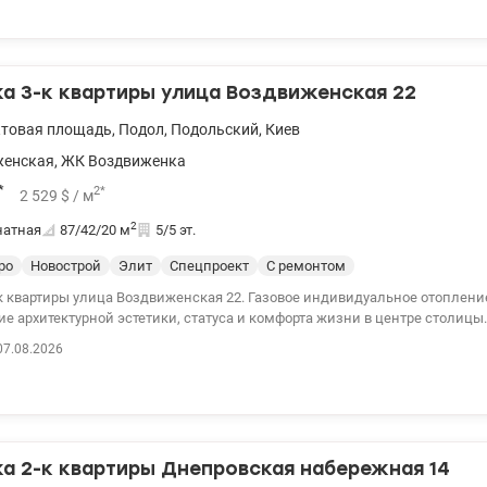
ксплуатацию. Из окон открывается потрясающий вид. Индивидуальное о
электрокотел. и консьерж-сервисом, а также имеет систему контроля до
 с видеонаблюдением 24/7, подземный паркинг с лифтом. рынок, больни
рк с озером, лес. Цена 170000 у.е. тел + 38 050 355 37 46 Катерина valion/
а 3-к квартиры улица Воздвиженская 22
ктовая площадь
,
Подол
,
Подольский
,
Киев
женская
,
ЖК Воздвиженка
*
2
*
2 529
$
/ м
2
натная
87/42/20
м
5/5 эт.
ро
Новострой
Элит
Спецпроект
С ремонтом
квартиры улица Воздвиженская 22. Газовое индивидуальное отопление. Воздвиженка
 архитектурной эстетики, статуса и комфорта жизни в центре столицы. 044 200 10 8
153236
07.08.2026
а 2-к квартиры Днепровская набережная 14