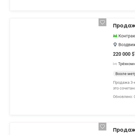
введен в э
квартире - 
территория
колледж, па
Продаж
Контра
Воздви
220 000
$
Трёхком
Возле мет
Продажа 3-к 
это сочетание
valion.ua/ 1
Обновлено: 
Продаж