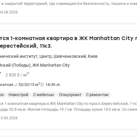
 и закрытой территорией, где совмещаются безопасность, тишина и ко
ой жизни. Общая площадь 63 м², удобная планировка с просторной жилой
04.08.2026
 большими панорамными окнами, наполняющими пространство естест
 ощущение открытости. В квартире выполнен дизайнерский ремонт и
 все готово для жизни. По всей квартире установлен водяной теплый по
ьное отопление позволяет самостоятельно контролировать комфорт и р
ся 1-комнатная квартира в ЖК Manhattan City 
укомплектована техникой, подключены все коммуникации, установлены
ктроэнергию, двухконтурный котел и интернет. Комбинированная варочн
ерестейский, 11к3.
ия). Это идеальный вариант как для проживания, так и для инвестиции. 
148176
нический институт
,
Центр
,
Шевченковский
,
Киев
йский (Победы)
,
ЖК Manhattan City
*
2
*
2 830
$
/ м
2
натная
53/20/15
м
14/36 эт.
ро
Новострой
С мебелью
Спецпроект
С ремонтом
я 1-комнатная квартира в ЖК Manhattan City по просп.Берестейский, 11к3
дь 52.8 кв.м. Жилая площадь 19.7 кв. Площадь кухни 14.6 кв.м. Со см
делан дизайнерский ремонт, мебель. В доме теплый пол. Отопление цен
10.06.2026
ндивидуальное отопление. Индивидуальные счетчики: электричество, га
анная горячая вода. Теплая вода бойлер. Интернет. Территория закрыта
ехнический институт. т.044 200 10 80 Valion.ua/1146901