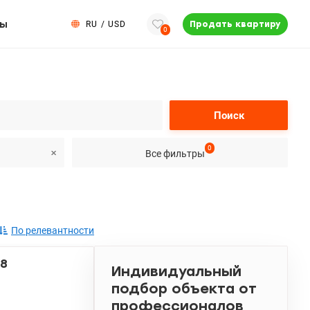
ты
RU
/
USD
Продать квартиру
0
Поиск
0
Все фильтры
По релевантности
38
Индивидуальный
подбор объекта от
профессионалов