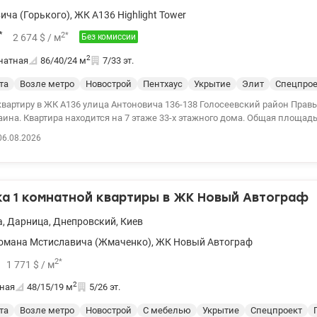
ича (Горького)
,
ЖК A136 Highlight Tower
*
2
*
2 674
$
/ м
Без комиссии
2
натная
86/40/24
м
7/33 эт.
та
Возле метро
Новострой
Пентхаус
Укрытие
Элит
Спецпрое
квартиру в ЖК А136 улица Антоновича 136-138 Голосеевский район Прав
ина. Квартира находится на 7 этаже 33-х этажного дома. Общая площадь
омнаты 19м2 и 20м2, кухня гостиная 24м2, два санузла, гардеробная ко
06.08.2026
ный 33-этажный небоскреб бизнес класса в самом сердце столицы. По
ower самый лучший: - единственный дом с фасадами из натурального юрс
 SPA с wellness зоной, диагностикой состояния здоровья; - эксплуатир
отает круглый год, имеет открытую и закрытую зоны отдыха; - Премиум к
а 1 комнатной квартиры в ЖК Новый Автограф
а с индивидуальными программами тренировок и оздоровления; Техно
тва – монолитно-каркасная; - материал стен – керамический кирпич; - 
а
,
Дарница
,
Днепровский
,
Киев
., в пентхаусах – 3,3м. - лифты – 5 основных и 2 для нежилого фонда; 
 по 34 этажа - навесной вентилируемый с отделкой из керамогранита, в
омана Мстиславича (Жмаченко)
,
ЖК Новый Автограф
ым опорой. с 1 по 4 этажа – натуральный камень травертин. - утеплени
2
*
1 771
$
/ м
 вата; - двери - металлические противоударные огнеупорные, 2 типа за
ологичные 5-камерные с УФ покрытием, шумоизоляцией и энергосберег
2
ная
48/15/19
м
5/26 эт.
егающие технологии - усиленная теплоизоляция дома, индивидуальное 
в доме остается 2 мощных генератора, которые смогут полностью обесп
та
Возле метро
Новострой
С мебелью
Укрытие
Спецпроект