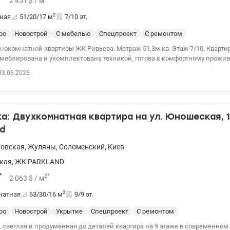
2 451
$
/ м
2
ная
51/20/17
м
7/10 эт.
ро
Новострой
С мебелью
Спецпроект
С ремонтом
нокомнатной квартиры ЖК Ривьера. Метраж 51,3м.кв. Этаж 7/10. Кварти
меблирована и укомплектована техникой, готова к комфортному прожи
ьное отопление и горячая вода – газовый двухконтурный котел. Также н
03.06.2026
ополнительно установлен электрический теплый пол. 150 м. метро Славу
женный пляж, рестораны, детские площадки. Прекрасная набережная, во
. Двор закрыт, охрана. Хорошо развита инфраструктура. 044 200 10
/1149811
: Двухкомнатная квартира на ул. Юношеская, 1
d
ковская
,
Жуляны
,
Соломенский
,
Киев
кая
,
ЖК PARKLAND
*
2
*
2 063
$
/ м
2
натная
63/30/16
м
9/9 эт.
ро
Новострой
Укрытие
Спецпроект
С ремонтом
, светлая и продуманная до деталей квартира на 9 этаже в современном