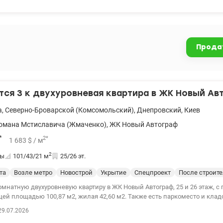
 все работает кроме духовки. - Дом оборудован солнечными панелями 
се общие зоны работают при отключении электроэнергии. Анастасия 093
44550 Цена : 120000 у.е
Прода
ся 3 к двухуровневая квартира в ЖК Новый Ав
а
,
Северно-Броварской (Комсомольский)
,
Днепровский
,
Киев
омана Мстиславича (Жмаченко)
,
ЖК Новый Автограф
*
2
*
1 683
$
/ м
2
ты
101/43/21
м
25/26 эт.
та
Возле метро
Новострой
Укрытие
Спецпроект
После строит
омнатную двухуровневую квартиру в ЖК Новый Автограф, 25 и 26 этаж, 
щей площадью 100,87 м2, жилая 42,60 м2. Также есть паркоместо и кла
арница 15–20 минут пешком, на машине 5–7 минут. Возможна переплан
29.07.2026
, гардиробная, большая кухня-гостиная. Объект бизнес-класса после ст