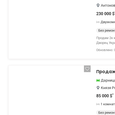
Антонов
230 000
$
Двухком
Без ремон
Продам 2к 
Дворец Укра
отдельные к
Обновлено: 
инновацион
Highlight T
собственный
которая раб
Продаж
фитнес зон
строительс
Дарниц
этажей – 3м
фасад - с 5
Князя Р
поверхностн
*
85 000
$
минеральная
высокотехн
1 комнат
энергосбер
ПИТАНИЕ - 
Без ремон