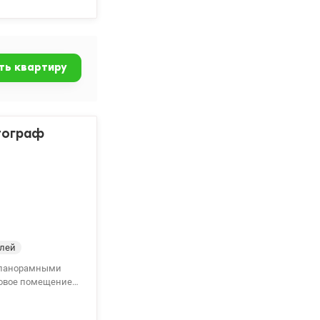
и аккумуляторами
2311808
ть квартиру
тограф
елей
с панорамными
довое помещение.
ировка под себя.
роителей, дом №2,