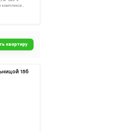
м комплексе
н открываются
ое расположение
ие всего дня.
ть квартиру
обственного
ся на просмотр
ьницой 15б