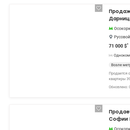
возможност
развитой ин
Продаж
Рядом парк
Дарниц
80000у.е. К
Осокор
Русовой
*
71 000
$
Одноком
Возле мет
Продается 
квартиры 39
техника и т
Обновлено: 
квартире з
работает ли
спортивных
супермаркет
Продает
гарні озера
Елена, Vali
Софии Р
Осокор