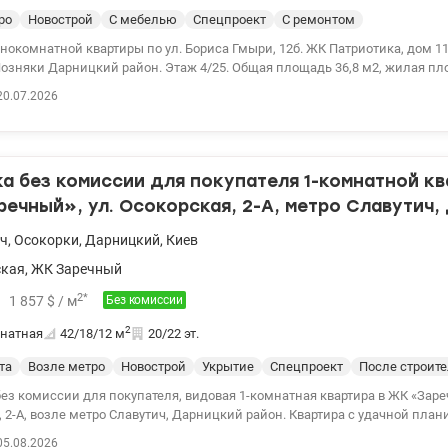
ро
Новострой
С мебелью
Спецпроект
С ремонтом
нокомнатной квартиры по ул. Бориса Гмыри, 12б. ЖК Патриотика, дом 1
ицкий район. Этаж 4/25. Общая площадь 36,8 м2, жилая площадь 17,2 кв.м.,
ебелью и техникой, входная дверь бронированная со
20.07.2026
цией, балкон с панорамными окнами. В квартире установлены счетчики н
ргию, радиаторы с регулировкой тепла, что помогает сэкономить средст
оме есть генератор, видеонаблюдение, кодовый замок, консьерж. Вся ин
о, ​​торговые центры, магазины, школа, садик, новая поликлиника (есть
 без комиссии для покупателя 1-комнатной кв
ейного врача) лаборатория Synevo. Продажа только за наличные. Цена 7
 Наталья, valion.ua/1149821
ечный», ул. Осокорская, 2-А, метро Славутич,
ич
,
Осокорки
,
Дарницкий
,
Киев
ская
,
ЖК Заречный
2
*
1 857
$
/ м
Без комиссии
2
натная
42/18/12
м
20/22 эт.
та
Возле метро
Новострой
Укрытие
Спецпроект
После строит
ез комиссии для покупателя, видовая 1-комнатная квартира в ЖК «Заре
 2-А, возле метро Славутич, Дарницкий район. Квартира с удачной план
м жилом комплексе комфорт-класса. Квартира расположена на 20 этаже
05.08.2026