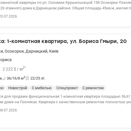
комнатной квартиры по ул. Соломии Крушельницой 15б Осокорки Позня
е 26 этажного дома в Дарницком районе. Общая площадь 45кв.м.,жилая п
ни 15кв.м. Квартира продается с мебелью и техникой. В доме есть инве
20.07.2026
ной работы лифта и водоснабжения. Рассматриваем продажу по госуд
 Цена 85000у.е., 0976449950, Наталья, valion.ua/1154126
: 1-комнатная квартира, ул. Бориса Гмыри, 20
ки
,
Осокорки
,
Дарницкий
,
Киев
Бориса
2
*
2 222
$
/ м
2
а
36/16/8
м
22/25 эт.
ро
Новострой
С мебелью
Спецпроект
С ремонтом
ся для продажи функциональная 1-комнатная квартира площадью 36,61 
м доме на Позняках. Квартира с качественным ремонтом полностью у
ытовой техникой. Установлена ​​встроенная мебель, изготовленная на за
08.07.2026
овому владельцу. Для комфортного проживания при отключениях электр
р 6 кВт и система резервного питания. Также в доме работает свой генератор,
ющий бесперебойную работу лифтов, водоснабжения, отопления и инте
ьным преимуществом является система видеонаблюдения в общем ко