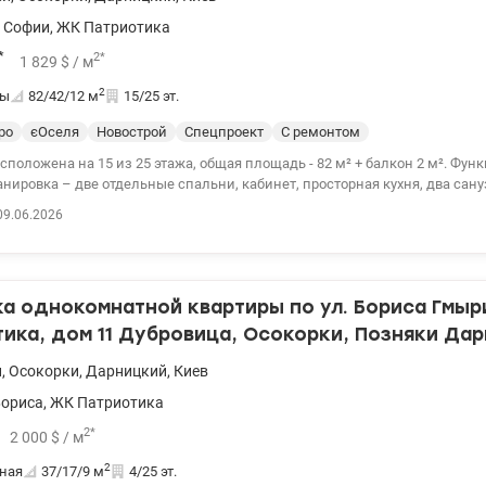
 Софии
,
ЖК Патриотика
*
2
*
1 829
$
/ м
2
ты
82/42/12
м
15/25 эт.
ро
єОселя
Новострой
Спецпроект
С ремонтом
сположена на 15 из 25 этажа, общая площадь - 82 м² + балкон 2 м². Фун
нировка – две отдельные спальни, кабинет, просторная кухня, два сану
ена и душевая кабина, и большая угловая ванна – комфорт для любого 
09.06.2026
й ремонт, квартира укомплектована техникой - техника Bosch: холодил
очная поверхность и духовой шкаф, инверторный кондиционер Cooper&Hu
пален, в двух комнатах предусмотрены выводы под кондиционеры, уста
lantic 50 л (с сухими) кухня и одна из спален полностью меблированы. 
 однокомнатной квартиры по ул. Бориса Гмыри
й системой, благодаря чему при отключениях электроэнергии работают 
е. Развит современный район с полной инфраструктурой: метро Осокорк
ика, дом 11 Дубровица, Осокорки, Позняки Да
ом рядом школы и детские сады ТРЦ River Mall супермаркеты «Фора» и 
а и зоны отдыха Рассматриваем государственные программы Цена 150 0
и
,
Осокорки
,
Дарницкий
,
Киев
0936611327 Valion.ua/1150724
Бориса
,
ЖК Патриотика
2
*
2 000
$
/ м
2
ная
37/17/9
м
4/25 эт.