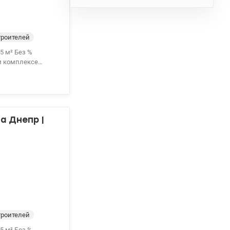
троителей
5 м² Без %
м комплексе
н открываются
ое расположение
ие всего дня.
а Днепр |
обственного
ся на просмотр
троителей
5 м² Без %