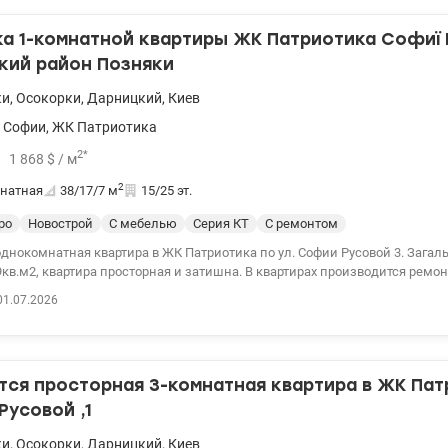
ью дистанционного контроля через мобильное приложение. Дом распо
фраструктурой: до метро Позняки – 10 минут пешком, до метро Осокорк
а 1-комнатной квартиры ЖК Патриотика Софиї 
 Позняки, Эпицентр, METRO, ТРЦ Аладдин, супермаркеты, школы и детс
кий район Позняки
арина 0936611327 Valion.ua / 1152266
ки
,
Осокорки
,
Дарницкий
,
Киев
 Софии
,
ЖК Патриотика
2
*
1 868
$
/ м
2
натная
38/17/7
м
15/25 эт.
ро
Новострой
С мебелью
Серия КТ
С ремонтом
однокомнатная квартира в ЖК Патриотика по ул. Софии Русовой 3. Зага
кв.м2, квартира просторная и затишна. В квартирах производится ремон
ехника: прямая машина, кондиционер, телевизор, холодильник, мебель и
01.07.2026
ашиваются. В доме установлен инвертор при отключенном освещении, в
фт, а также консьерж и видеоогляд, три лифта. Найдите путешественник
 майданчиков. Развита инфраструктура: до метро Позняки 10 хвилин пі
ы, гимназии, детские садочки, Метро, ​​Епицентр, магазины, рестораны,
ся просторная 3-комнатная квартира в ЖК Патр
 со спортивными майданчиками, бесідками для отдыха Цена 71000 у.е , 0
on/ 1152090
усовой ,1
ки
,
Осокорки
,
Дарницкий
,
Киев