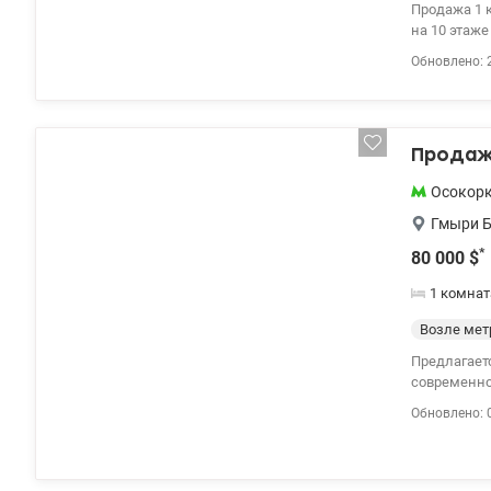
Продажа 1 
на 10 этаж
площадь кух
Обновлено: 
бесперебой
программам.
Продажа
Осокор
Гмыри 
*
80 000
$
1 комнат
Возле мет
Предлагает
современно
мебелью и б
Обновлено: 
остается н
установлен инверто
обеспечива
Дополнител