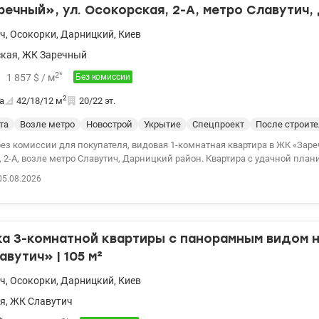
ечный», ул. Осокорская, 2-А, метро Славутич,
ич
,
Осокорки
,
Дарницкий
,
Киев
ская
,
ЖК Заречный
2
*
1 857
$
/ м
Без комиссии
2
а
42/18/12
м
20/22 эт.
та
Возле метро
Новострой
Укрытие
Спецпроект
После строит
ез комиссии для покупателя, видовая 1-комнатная квартира в ЖК «Заре
 2-А, возле метро Славутич, Дарницкий район. Квартира с удачной план
м жилом комплексе комфорт-класса. Квартира расположена на 20 этаже
05.08.2026
ет тишину, хорошее освещение и потрясающие виды. Общая площадь 41,
пальня 17,8 м², кухня 11,7 м², балкон с выходом как из спальни, так и и
, генераторы в доме, детские и спортивные площадки прямо возле дома,
салоны - всё в пешей доступности. Современный и уже обжитый район.
а 3-комнатной квартиры с панорамным видом н
дачи в аренду. Популярная локация, квартира всегда будет в цене. Рац
. Удобный выезд на правый берег. Метро «Славутич» в 10 минутах пеше
вутич» | 105 м²
яется готовый дизайн-проект. Вы экономите время и деньги - можно ср
стильного интерьера без лишних затрат. Это тот случай, когда фото не
ич
,
Осокорки
,
Дарницкий
,
Киев
атмосферу и виды. Звоните и приходите на просмотр. Цена 78000 у.е., тел.
ая
,
ЖК Славутич
on/1149743