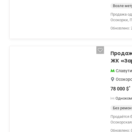
Возле мет
Продажа од
Осокорки, Позняки Дарн
площадь кухни 8,7 кв.м. Квартира продается с м
Обновлено: 
звукоизоля
электроэне
зимой. В д
рядом: метр
Продажа
выбрать сем
0976449950,
ЖК «Зар
район
Славут
Осокор
*
78 000
$
Одноком
Без ремон
Продаётся б
Осокорская,
современно
Обновлено: 