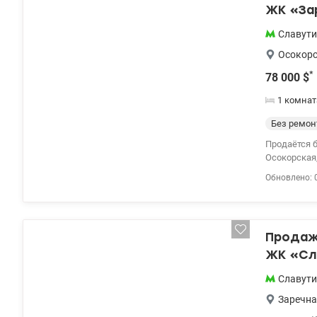
ЖК «Зар
район
Славут
Осокор
*
78 000
$
1 комнат
Без ремон
Продаётся б
Осокорская,
современно
Обновлено: 
обеспечива
отдельная с
территория
магазины, 
Продаж
жизни или с
планировка
ЖК «Сла
бонусом явл
реализации 
Славут
главного — 
Заречн
Дария, vali