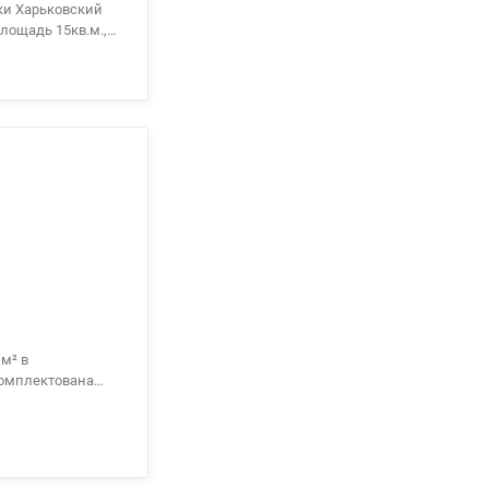
ки Харьковский
лощадь 15кв.м.,
ртор для
арственным
м² в
комплектована
каз, которая
оэнергии
рнета.
ридоре с