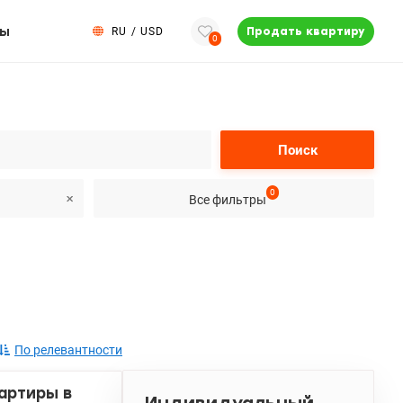
ты
RU
/
USD
Продать квартиру
0
Поиск
0
Все фильтры
По релевантности
артиры в