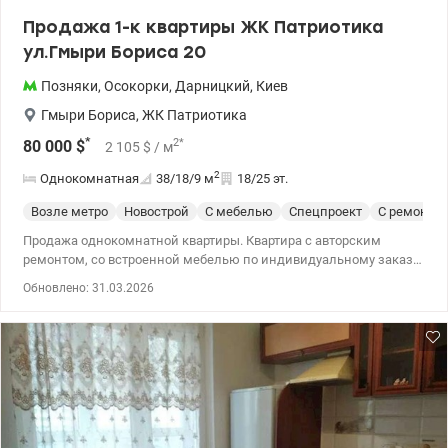
Продажа 1-к квартиры ЖК Патриотика
ул.Гмыри Бориса 20
Позняки
,
Осокорки
,
Дарницкий
,
Киев
Гмыри Бориса
,
ЖК Патриотика
*
2
*
80 000
$
2 105
$
/ м
2
Однокомнатная
38/18/9
м
18/25 эт.
Возле метро
Новострой
С мебелью
Спецпроект
С ремонто
Продажа однокомнатной квартиры. Квартира с авторским
ремонтом, со встроенной мебелью по индивидуальному заказу,
многие спрятанные и не бросающиеся в глаза шкафчики, но
Обновлено: 31.03.2026
которых всегда не хватает, вся бытовая техника. Полноценная
кухня, двусральная кровать 2000×2000 с вместить ящиками,
гардеробная комната, удобная прихожая и еще многое. Метро
Лесная 044 200 10 80 Valion.ua/1143606