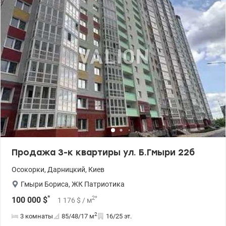
Продажа 3-к квартиры ул. Б.Гмыри 22б
Осокорки
,
Дарницкий
,
Киев
Гмыри Бориса
,
ЖК Патриотика
*
2
*
100 000
$
1 176
$
/ м
2
3 комнаты
85/48/17
м
16/25 эт.