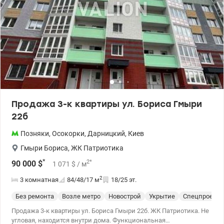
Продажа 3-к квартиры ул. Бориса Гмыри
22б
Позняки
,
Осокорки
,
Дарницкий
,
Киев
Гмыри Бориса
,
ЖК Патриотика
*
2
*
90 000
$
1 071
$
/ м
2
3 комнатная
84/48/17
м
18/25 эт.
Без ремонта
Возле метро
Новострой
Укрытие
Спецпроект
Продажа 3-к квартиры ул. Бориса Гмыри 22б. ЖК Патриотика. Не
угловая, находится внутри дома. Функциональная