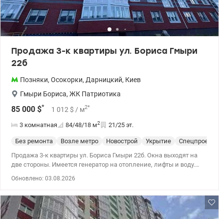
Продажа 3-к квартиры ул. Бориса Гмыри
22б
Позняки
,
Осокорки
,
Дарницкий
,
Киев
Гмыри Бориса
,
ЖК Патриотика
*
2
*
85 000
$
1 012
$
/ м
2
3 комнатная
84/48/18
м
21/25 эт.
Без ремонта
Возле метро
Новострой
Укрытие
Спецпроект
Продажа 3-к квартиры ул. Бориса Гмыри 22б. Окна выходят на
две стороны. Имеется генератор на отопление, лифты и воду.
Рядом с озером и планируется парк, уже есть рекреационная
Обновлено: 03.08.2026
зона. Дом находится у метро Позняки (5 мин). Удобная
транспортная развязка. 044 200 10 80 valion.ua/1146084