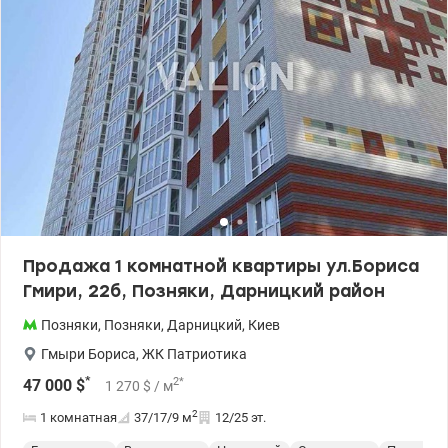
Продажа 1 комнатной квартиры ул.Бориса
Гмири, 22б, Позняки, Дарницкий район
Позняки
,
Позняки
,
Дарницкий
,
Киев
Гмыри Бориса
,
ЖК Патриотика
*
2
*
47 000
$
1 270
$
/ м
2
1 комнатная
37/17/9
м
12/25 эт.