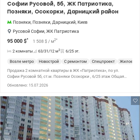
Софии Русовой, 5б, ЖК Патриотика,
Позняки, Осокорки, Дарницкий район
Позняки
,
Позняки
,
Дарницкий
,
Киев
Русовой Софии
,
ЖК Патриотика
*
2
*
95 000
$
1 508
$
/ м
2
2 комнаты
63/31/12
м
6/25 эт.
Возле метро
Новострой
С ремонтом
Спецпроект
Жилое со
Продажа 2 комнатной квартиры в ЖК «Патриотика», по ул.
Софии Русовой 5б, ст.м. Позняки Осокорки , 6/25 этаж Общая
площадь квартиры 63,1м² , жилая площадь 30,8м², площадь
Обновлено: 15.07.2026
кухни 11,9м² В доме 3 лифта: 2 пассажирских лифта и 1 грузовой,
видеонаблюдение, консьерж, генератор. В пешей доступности
кафе, рестораны, бары, торговіые центры, аптеки, почтовые
отделения, школы, детские садикии, озеро для прогулок и
отдыха. До станции метро Позняки, Осокорки 10-15 минут
пешком. Цена 100000у.е., 0976449950, Наталья, valion,ua/1147863