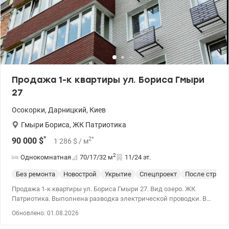
Продажа 1-к квартиры ул. Бориса Гмыри
27
Осокорки
,
Дарницкий
,
Киев
Гмыри Бориса
,
ЖК Патриотика
*
2
*
90 000
$
1 286
$
/ м
2
Однокомнатная
70/17/32
м
11/24 эт.
Без ремонта
Новострой
Укрытие
Спецпроект
После строит
Продажа 1-к квартиры ул. Бориса Гмыри 27. Вид озеро. ЖК
Патриотика. Выполнена разводка электрической проводки. В
квартире установлены радиаторы. Светлая квартира с удачной
Обновлено: 01.08.2026
планировкой. 044 200 10 80 valion.ua/1151097