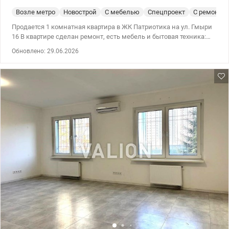
Возле метро
Новострой
С мебелью
Спецпроект
С ремонто
Продается 1 комнатная квартира в ЖК Патриотика на ул. Гмыри
16 В квартире сделан ремонт, есть мебель и бытовая техника:
стиральная машина, кондиционер телевизор, холодильник,
Обновлено: 29.06.2026
мебель и техника в квартире остается. В доме установлен
инвертор при отключении света вода и отопление, работает
лифт, также есть консерж и видеообзор, три лифта. Вокруг дома
есть детские и спортивные площадки. Развитая
инфраструктура: до метро Позняки 10 минут пешком. Рядом
супермаркеты, гимназии, детские сады, метро, ​​эпицентр,
магазины, рестораны, кафе. Рядом хорошие озера со
спортивными площадками, беседками для отдыха. Цена 76000
у.е 066 676 22 40 Елена, Valion / 1149323