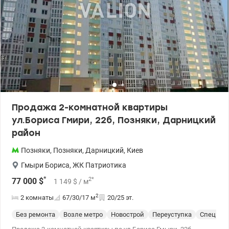
Продажа 2-комнатной квартиры
ул.Бориса Гмири, 22б, Позняки, Дарницкий
район
Позняки
,
Позняки
,
Дарницкий
,
Киев
Гмыри Бориса
,
ЖК Патриотика
*
2
*
77 000
$
1 149
$
/ м
2
2 комнаты
67/30/17
м
20/25 эт.
Без ремонта
Возле метро
Новострой
Переуступка
Спецпро