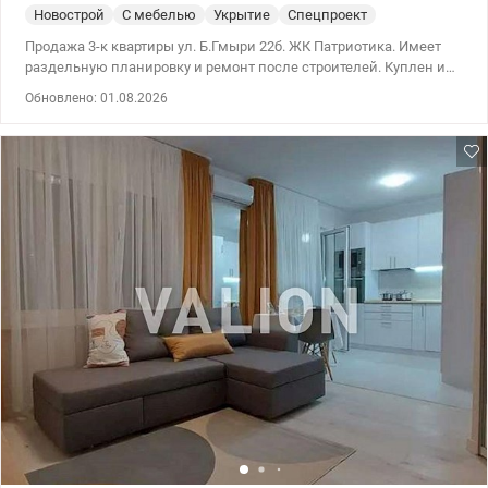
Новострой
С мебелью
Укрытие
Спецпроект
Продажа 3-к квартиры ул. Б.Гмыри 22б. ЖК Патриотика. Имеет
раздельную планировку и ремонт после строителей. Куплен и
подключен генератор на лифт, воду и отопление. Квартира не
Обновлено: 01.08.2026
меблирована. Квартира двухсторонняя, окна выходят во двор и
на город . Развита инфраструктура, рядом детские сады, школы,
магазины, торговые центры, супермаркеты, отделения почты и
банков, остановки транспорта. 044 200 10 80 valion.ua/1143994