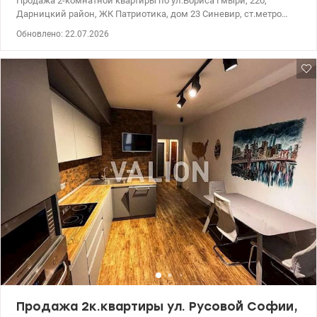
Продажа 2-комнатной квартиры по ул.Бориса Гмыри, 22б,
Дарницкий район, ЖК Патриотика, дом 23 Синевир, ст.метро
Позняки / Осокорки. Этаж 20/25. Общая площадь:
Обновлено: 22.07.2026
66,86кв.м.,жилая площадь: 30кв.м., площадь кухни: 16,80кв.м.
Квартира двусторонняя с видом на каскад озер. Дом
расположен возле ТЦ Эпицентр, сдан в эксплуатацию,
присвоен адрес, есть вода, электричество, отопление, В доме 3
лифта, мощный генератор, консьерж, электронная система
пропусков. До станции метро Позняки 7 минут, Осокорки 15
минут. Рядом супермаркеты АТБ, Метро, Сільпо, аптеки, кафе,
школа, гимназия, детский сад. Переуступка. Цена 77000у.е.,
0976449950, Наталья, valion.ua/1144059
Продажа 2к.квартиры ул. Русовой Софии,