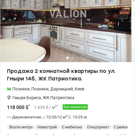
у.е. 050 693 74 54 Елена Багрова. valion.ua/1149241
Продажа 2 комнатной квартиры по ул.
Гмыри 14б, ЖК Патриотика.
Позняки
,
Позняки
,
Дарницкий
,
Киев
Гмыри Бориса
,
ЖК Патриотика
*
2
*
118 000
$
1 639
$
/ м
Без комиссии
2
Двухкомнатная
72/35/12
м
13/25 эт.
Возле метро
Новострой
С мебелью
Спецпроект
С ремонто