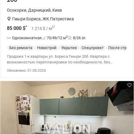
20б
Осокорки
,
Дарницкий
,
Киев
Гмыри Бориса
,
ЖК Патриотика
*
2
*
85 000
$
1 214
$
/ м
2
Однокомнатная
70/49/12
м
8/26 эт.
Без ремонта
Новострой
Укрытие
Спецпроект
После строит
Продажа 1-к квартиры ул. Бориса Гмыри 20б. Квартира с
возможностью перепланировки по необходимости, без
ремонта. 044 200 10 80 valion.ua/1142016
Обновлено: 01.08.2026