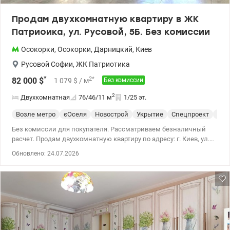
Продам двухкомнатную квартиру в ЖК
Патриоика, ул. Русовой, 5Б. Без комиссии
Осокорки
,
Осокорки
,
Дарницкий
,
Киев
Русовой Софии
,
ЖК Патриотика
*
2
*
82 000
$
1 079
$
/ м
Без комиссии
2
Двухкомнатная
76/46/11
м
1/25 эт.
Возле метро
єОселя
Новострой
Укрытие
Спецпроект
С р
Без комиссии для покупателя. Рассматриваем безналичный
расчет. Продам двухкомнатную квартиру по адресу: г. Киев, ул.
Русовой Софии, д.5Б, ЖК Патриотика, Дарницкий район,
Обновлено: 24.07.2026
ст.м.Осокорки. Квартира с рациональной планировкой. Можно
переделать трехкомнатную, разделив комнату с двумя окнами
35 кв.м. на две. 1/25 эт. При отключении света есть вода и
отопление. Ухоженне парадное, придомовая территрия. На
территории ЖК есть супермаркеты, магазины разного профиля,
кафе, отделение почты, детский сад, школа, рестораны, паркинг.
Останвка транспорта в 3 мин от дома. До ст.м. Осокорки 15-20
мин пешком. Просмотры в удобное для Вас время. Цена 82 000