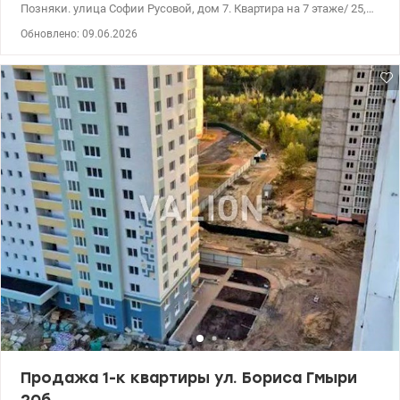
Позняки. улица Софии Русовой, дом 7. Квартира на 7 этаже/ 25,
площадью 38 м2, Сделан хороший ремонт. Квартира
Обновлено: 09.06.2026
меблирована, бытовая техника, охранная сигнализация Ajax.
Вода есть постоянно. Удобное расположение дома, рядом
остановка маршруток, много супермаркетов, кафе, ресторан,
Новая пошта, Укрпошта, Банки, Новус, Фора. 044 200 10 80
Valion.ua/1142662
Продажа 1-к квартиры ул. Бориса Гмыри