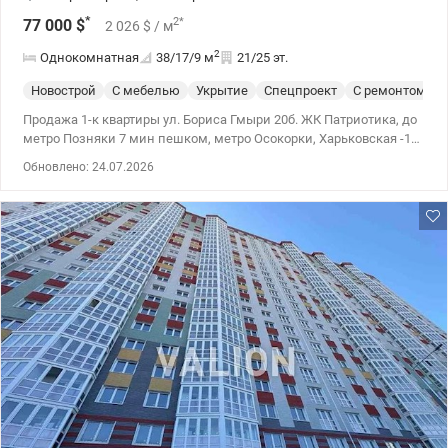
*
2
*
77 000
$
2 026
$
/ м
2
Однокомнатная
38/17/9
м
21/25 эт.
Новострой
С мебелью
Укрытие
Спецпроект
С ремонтом
Продажа 1-к квартиры ул. Бориса Гмыри 20б. ЖК Патриотика, до
метро Позняки 7 мин пешком, метро Осокорки, Харьковская -15
мин пешком. Новый ремонт сделан в марте 2026 г. Квартира
Обновлено: 24.07.2026
укомплектована новой мебелью и техникой. Есть генератор на
лифты и воду работающих от солнечных батарей и
аккумуляторов, без электроэнергии дом может сам себя
обеспечивать 4 дня (тепло, вода, лифты). 044 200 10 80
valion.ua/1149681