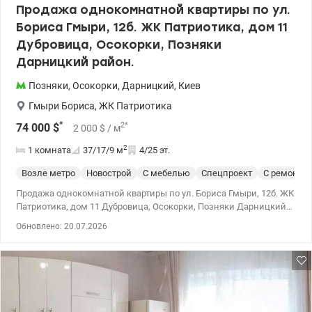
Продажа однокомнатной квартиры по ул.
Бориса Гмыри, 12б. ЖК Патриотика, дом 11
Дубровица, Осокорки, Позняки
Дарницкий район.
Позняки
,
Осокорки
,
Дарницкий
,
Киев
Гмыри Бориса
,
ЖК Патриотика
*
2
*
74 000
$
2 000
$
/ м
2
1 комната
37/17/9
м
4/25 эт.
Возле метро
Новострой
С мебелью
Спецпроект
С ремонто
Продажа однокомнатной квартиры по ул. Бориса Гмыри, 12б. ЖК
Патриотика, дом 11 Дубровица, Осокорки, Позняки Дарницкий
район. Этаж 4/25. Общая площадь 36,8 м2, жилая площадь 17,2
Обновлено: 20.07.2026
кв.м., площадь кухни 8,7 кв.м. Квартира продается с мебелью и
техникой, входная дверь бронированная со звукоизоляцией,
балкон с панорамными окнами. В квартире установлены
счетчики на воду, тепло, электроэнергию, радиаторы с
регулировкой тепла, что помогает сэкономить средства на
отоплении зимой. В доме есть генератор, видеонаблюдение,