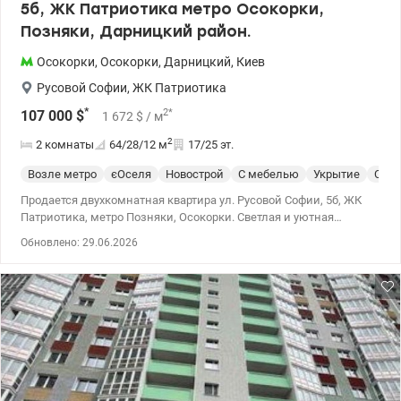
5б, ЖК Патриотика метро Осокорки,
Позняки, Дарницкий район.
Осокорки
,
Осокорки
,
Дарницкий
,
Киев
Русовой Софии
,
ЖК Патриотика
*
2
*
107 000
$
1 672
$
/ м
2
2 комнаты
64/28/12
м
17/25 эт.
Возле метро
єОселя
Новострой
С мебелью
Укрытие
Спец
Продается двухкомнатная квартира ул. Русовой Софии, 5б, ЖК
Патриотика, метро Позняки, Осокорки. Светлая и уютная
квартира площадью 64 м², жилая 28 кв.м., кухня 12 кв.м. на 17-м
Обновлено: 29.06.2026
этаже из 25. Квартира с современным ремонтом, полностью
укомплектованная техникой и мебелью Локация: ЖК
Патриотика, 10 минут пешком до метро Осокорки и Позняки.
Развита инфраструктура: супермаркеты, школы, детсады, Спорт
Лайф, рядом Эпицентр и Метро, ​​ТЦ «Алладин», ТЦ «Пирамида»,
поликлиника. Рядом озера Небреж, Тяглее, Мартышев –
идеальны для прогулок и летнего отдыха. Дом оборудован
генератором. Цена 107000у.е 066 676 22 40 Елена,
valion.ua/1141089