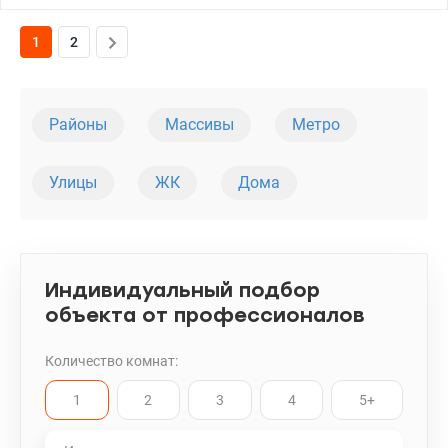
разводка электричества, электрический щит находится внутри
квартиры. Окна металлопластиковые. Фасады утеплены от
1
2
застройщика. 044 200 10 80 valion.ua/1140548
Районы
Массивы
Метро
Улицы
ЖК
Дома
Индивидуальный подбор
объекта от профессионалов
Количество комнат:
1
2
3
4
5+