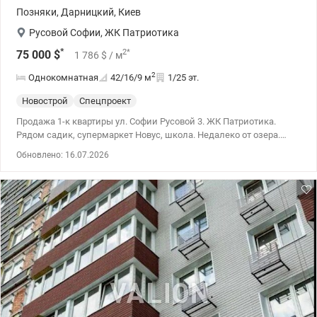
Позняки
,
Дарницкий
,
Киев
Русовой Софии
,
ЖК Патриотика
*
2
*
75 000
$
1 786
$
/ м
2
Однокомнатная
42/16/9
м
1/25 эт.
Новострой
Спецпроект
Продажа 1-к квартиры ул. Софии Русовой 3. ЖК Патриотика.
Рядом садик, супермаркет Новус, школа. Недалеко от озера.
Утепленный пол, подогрев полов. 044 200 10 80 valion.ua/1151657
Обновлено: 16.07.2026