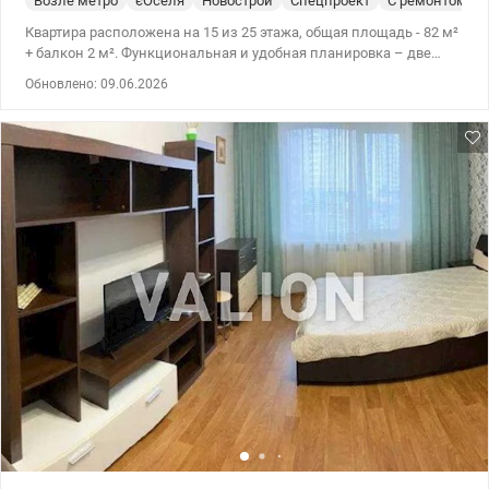
Возле метро
єОселя
Новострой
Спецпроект
С ремонтом
Квартира расположена на 15 из 25 этажа, общая площадь - 82 м²
+ балкон 2 м². Функциональная и удобная планировка – две
отдельные спальни, кабинет, просторная кухня, два санузла. В
Обновлено: 09.06.2026
квартире предусмотрена и душевая кабина, и большая угловая
ванна – комфорт для любого стиля жизни. Современный
ремонт, квартира укомплектована техникой - техника Bosch:
холодильник, стиральная машина, варочная поверхность и
духовой шкаф, инверторный кондиционер Cooper&Hunter с Wi-Fi
в одной из спален, в двух комнатах предусмотрены выводы под
кондиционеры, установлено два бойлера: Atlantic 50 л (с сухими)
кухня и одна из спален полностью меблированы. Дом
оборудован инверторной системой, благодаря чему при
отключениях электроэнергии работают лифт, отопление и
освещение. Развит современный район с полной
инфраструктурой: метро Осокорки / Позняки — 10 минут пешком
рядом школы и детские сады ТРЦ River Mall супермаркеты
«Фора» и «Novus» у дома рядом озера и зоны отдыха
Рассматриваем государственные программы Цена 150 000 у.е
Карина 0936611327 Valion.ua/1150724