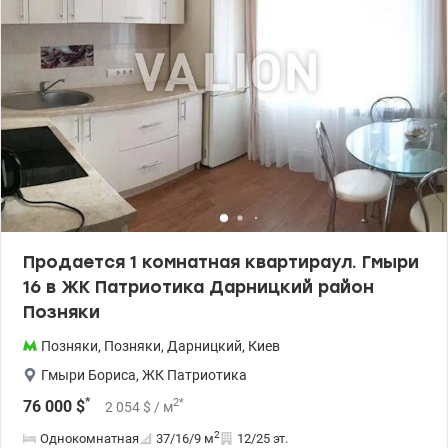
кодовый замок, консьерж. Вся инфраструктура рядом: метро, ​​
торговые центры, магазины, школа, садик, новая поликлиника
(есть возможность выбрать семейного врача) лаборатория
Synevo. Продажа только за наличные. Цена 74000у.е. 0976449950,
Наталья, valion.ua/1149821
Продается 1 комнатная квартираул. Гмыри
16 в ЖК Патриотика Дарницкий район
Позняки
Позняки
,
Позняки
,
Дарницкий
,
Киев
Гмыри Бориса
,
ЖК Патриотика
*
2
*
76 000
$
2 054
$
/ м
2
Однокомнатная
37/16/9
м
12/25 эт.