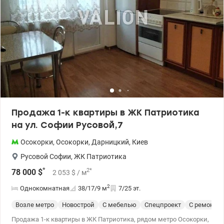
Продажа 1-к квартиры в ЖК Патриотика
на ул. Софии Русовой,7
Осокорки
,
Осокорки
,
Дарницкий
,
Киев
Русовой Софии
,
ЖК Патриотика
*
2
*
78 000
$
2 053
$
/ м
2
Однокомнатная
38/17/9
м
7/25 эт.
Возле метро
Новострой
С мебелью
Спецпроект
С ремонто
Продажа 1-к квартиры в ЖК Патриотика, рядом метро Осокорки,