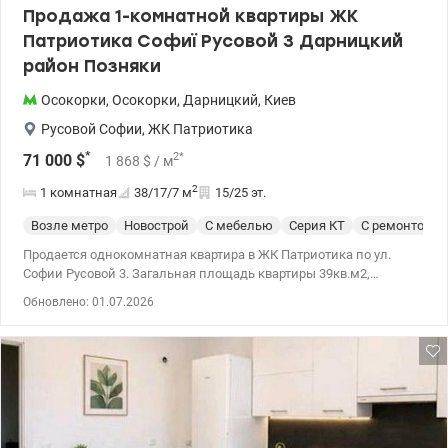
Продажа 1-комнатной квартиры ЖК
Патриотика Софиї Русовой 3 Дарницкий
район Позняки
Осокорки
,
Осокорки
,
Дарницкий
,
Киев
Русовой Софии
,
ЖК Патриотика
*
2
*
71 000
$
1 868
$
/ м
2
1 комнатная
38/17/7
м
15/25 эт.
Возле метро
Новострой
С мебелью
Серия КТ
С ремонтом
Продается однокомнатная квартира в ЖК Патриотика по ул.
Софии Русовой 3. Загальная площадь квартиры 39кв.м2,
квартира просторная и затишна. В квартирах производится
Обновлено: 01.07.2026
ремонт, бытовая техника и техника: прямая машина,
кондиционер, телевизор, холодильник, мебель и техника в
квартире зашиваются. В доме установлен инвертор при
отключенном освещении, воде и отоплении, работает лифт, а
также консьерж и видеоогляд, три лифта. Найдите
путешественников среди детей и спортивных майданчиков.
Развита инфраструктура: до метро Позняки 10 хвилин пішки.
Поручи супермаркеты, гимназии, детские садочки, Метро, ​​