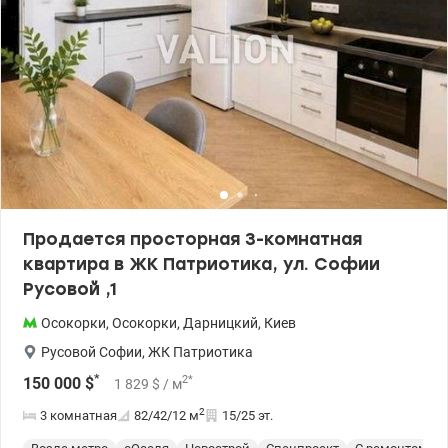
Епицентр, магазины, рестораны,кафе. Порядок гарні озера со
спортивными майданчиками, бесідками для отдыха Цена 71000
у.е , 066 676 22 40 Елена, Valion/ 1152090
Продается просторная 3-комнатная
квартира в ЖК Патриотика, ул. Софии
Русовой ,1
Осокорки
,
Осокорки
,
Дарницкий
,
Киев
Русовой Софии
,
ЖК Патриотика
*
2
*
150 000
$
1 829
$
/ м
2
3 комнатная
82/42/12
м
15/25 эт.