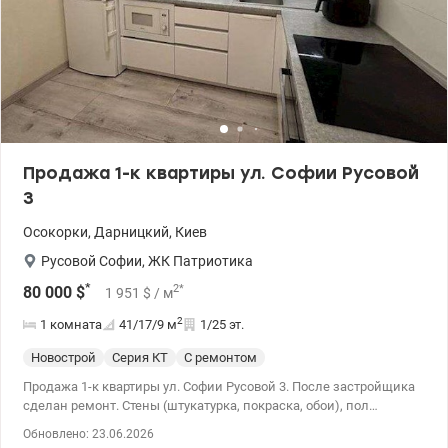
Продажа 1-к квартиры ул. Софии Русовой
3
Осокорки
,
Дарницкий
,
Киев
Русовой Софии
,
ЖК Патриотика
*
2
*
80 000
$
1 951
$
/ м
2
1 комната
41/17/9
м
1/25 эт.
Новострой
Серия КТ
С ремонтом
Продажа 1-к квартиры ул. Софии Русовой 3. После застройщика
сделан ремонт. Стены (штукатурка, покраска, обои), пол
(экструдированный пенополистирол, стяжка, плитка, ламинат),
Обновлено: 23.06.2026
потолок (шпатлевка, покраска, натяжные). Сделана новая