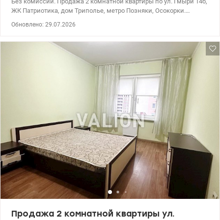
Без комиссии. Продажа 2 комнатной квартиры по ул. Гмыри 14б,
ЖК Патриотика, дом Триполье, метро Позняки, Осокорки.
Квартира расположена на 13 этаже 25 этажного дома. Общая
Обновлено: 29.07.2026
площадь - 71,8 кв. м, жилая - 35,1 кв. м, кухня - 12,4 кв. м.
Функциональная планировка - две отдельные комнаты,
просторная кухня, два санузла (ванная, душ), балкон.
Качественный ремонт. Квартира укомплектована мебелью и
техникой, готова к комфортному проживанию. Дом
энергонезависим при отсутствии центрального
энергоснабжения - работает лифт, есть электричество и вода.
Удачное сочетание природы и развитой инфраструктуры - зоны
отдыха, озера, пляжи, луга, школы, детские сады, магазины,
салоны красоты, кафе, рестораны, ТРЦ, спортивные и детские
площадки. Цена 124500 y.е. Виктория 0638143314
valion.ua/1148108
Продажа 2 комнатной квартиры ул.