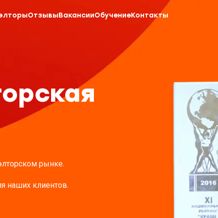
элторы
Отзывы
Вакансии
Обучение
Контакты
торская
элторском рынке.
я наших клиентов.