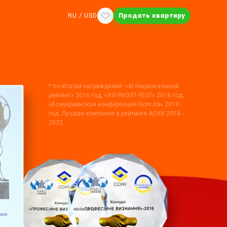
/
RU
USD
Продать квартиру
* по итогам награждений: «ХІ Национальный
рейтинг» 2016 год, «XIII РИЭЛТ-FEST» 2018 год,
«Всеукраинская конференция Dom.ria» 2019
год. Лучшая компания в рейтинге АСНУ 2018 -
2022.