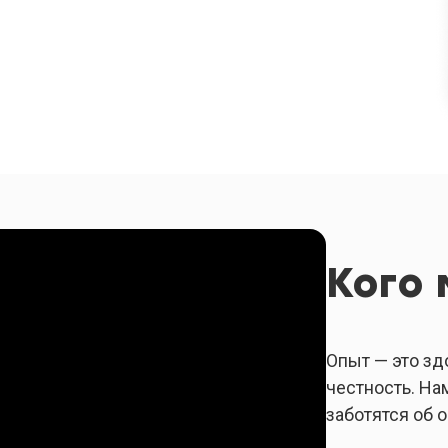
Кого
Опыт — это зд
честность. На
заботятся об 