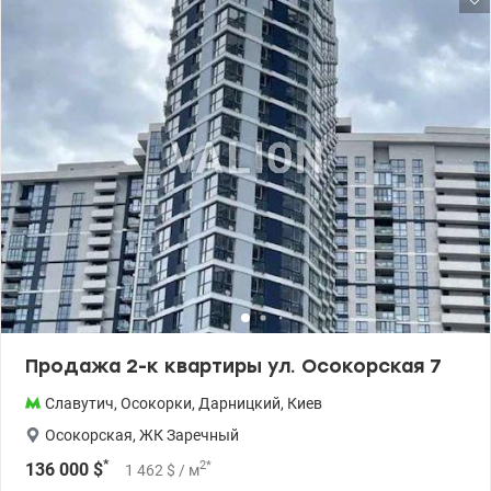
Панорамные окна, лоджия. Смежный санузел. Прекрасная
инфраструктура – ​​рядом есть спортзалы, новая почта,
супермаркеты, садики и школы, рестораны. 044 200 10 80
valion.ua/1149389
Продажа 2-к квартиры ул. Осокорская 7
Славутич
,
Осокорки
,
Дарницкий
,
Киев
Осокорская
,
ЖК Заречный
*
2
*
136 000
$
1 462
$
/ м