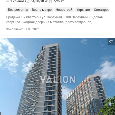
2
1 комната
64/30/18
м
7/25 эт.
Без ремонта
Возле метро
Новострой
Укрытие
Спецпроект
Продажа 1-к квартиры ул. Заречная 8. ЖК Заречный. Видовая
квартира. Входная дверь из металла (противоударная,
противопожарная). Окна- металлопластиковые, снаружи
Обновлено: 31.03.2026
тонированные профильные системы с энергосберегающим
стеклом и двухкамерным стеклопакетом. Предусмотрен
паркинг. 044 200 10 80 valion.ua/1079125