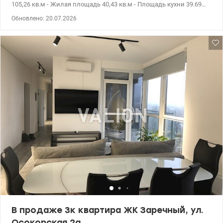
105,26 кв.м - Жилая площадь 40,43 кв.м - Площадь кухни 39.69
кв.м - Сдача дома 4 квартал 2026г ЖК Заречный – это комплекс
Обновлено: 20.07.2026
который находится на первой линии Днепра. Развитая
инфраструктура, придомовая территория с контролем доступа.
На территории кафе, рестораны, пешеходные зоны для
прогулок, супермаркеты, ТРЦ. т.044 200 10 80 Valion.ua/1046802
В продаже 3к квартира ЖК Заречный, ул.
Осокорская 2а