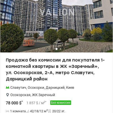
Продажа без комиссии для покупателя 1-
комнатной квартиры в ЖК «Заречный»,
ул. Осокорская, 2-А, метро Славутич,
Дарницкий район
Славутич
,
Осокорки
,
Дарницкий
,
Киев
Осокорская
,
ЖК Заречный
*
2
*
78 000
$
1 857
$
/ м
Без комиссии
2
1 комната
42/18/12
м
20/22 эт.