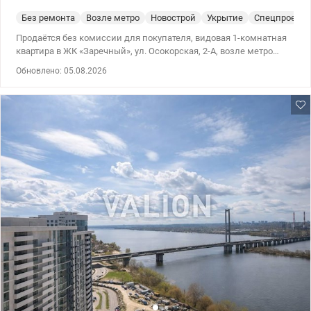
Без ремонта
Возле метро
Новострой
Укрытие
Спецпроект
Продаётся без комиссии для покупателя, видовая 1-комнатная
квартира в ЖК «Заречный», ул. Осокорская, 2-А, возле метро
Славутич, Дарницкий район. Квартира с удачной планировкой в
Обновлено: 05.08.2026
современном жилом комплексе комфорт-класса. Квартира
расположена на 20 этаже, что обеспечивает тишину, хорошее
освещение и потрясающие виды. Общая площадь 41,8 м²,
просторная отдельная спальня 17,8 м², кухня 11,7 м², балкон с
выходом как из спальни, так и из кухни. Ухоженная территория,
генераторы в доме, детские и спортивные площадки прямо
возле дома, кофейни, магазины, салоны - всё в пешей
доступности. Современный и уже обжитый район. Идеально для
жизни или сдачи в аренду. Популярная локация, квартира
всегда будет в цене. Рациональная планировка. Удобный выезд
на правый берег. Метро «Славутич» в 10 минутах пешей ходьбы.
Главным бонусом является готовый дизайн-проект. Вы
экономите время и деньги - можно сразу переходить к
реализации стильного интерьера без лишних затрат. Это тот
случай, когда фото не передают главного — атмосферу и виды.
Звоните и приходите на просмотр. Цена 78000 у.е., тел. 063 668 97
67 Дария, valion/1149743