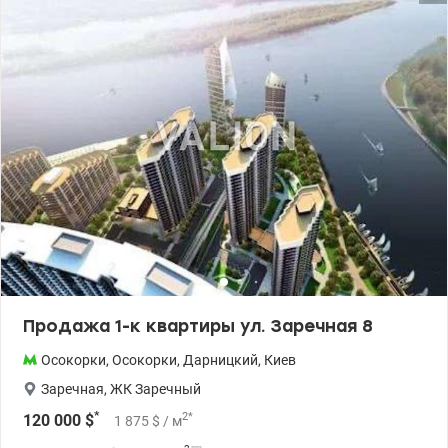
территория с контролем доступа. На территории кафе,
рестораны, пешеходные зоны для прогулок, супермаркеты, ТРЦ
Тел.(044) 200-10-80 valion.ua/1090471
Продажа 1-к квартиры ул. Заречная 8
Осокорки
,
Осокорки
,
Дарницкий
,
Киев
Заречная
,
ЖК Заречный
*
2
*
120 000
$
1 875
$
/ м