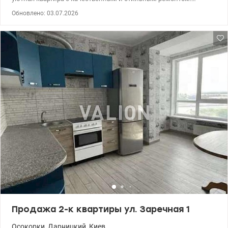
Квартира оснащена современной техникой и дорогостоящим
Обновлено: 03.07.2026
оборудованием. В квартире выполнен дизайнерский ремонт
премиум качества. Значительным преимуществом квартиры
являются большие панорамные окна, благодаря чему поступает
большое количество света, что очень комфортно для
проживания. Из окон квартиры открывается красивый вид на
город и Днепр. 044 200 10 80 valion.ua/1150621
Продажа 2-к квартиры ул. Заречная 1
Осокорки
,
Дарницкий
,
Киев