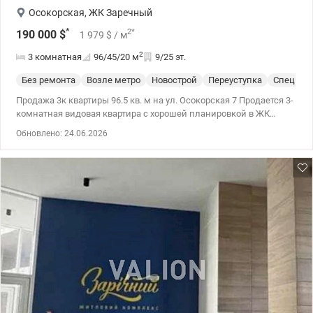
Осокорская
,
ЖК Заречный
*
2
*
190 000
$
1 979
$
/ м
2
3 комнатная
96/45/20
м
9/25 эт.
Без ремонта
Возле метро
Новострой
Переуступка
Спецпро
Продажа 3к квартиры 96.5 кв. м на ул. Осокорская 7 Продается 3-
комнатная видовая квартира с хорошей планировкой в ​​ЖК
Заречный (переуступка от владельцев) Паркоместо включено в
Обновлено: 24.06.2026
стоимость. Новый, современный жилой комплекс с закрытой
территорией, подземным паркингом, с хорошо развитой
инфраструктурой (рестораны, кафе, спортзалы, салоны
красоты). До метро Славутич - 5 мин пешком, удобная
транспортная развязка. Современная архитектура, которая
находится в равновесии с окружающей средой, озеленение
территории, детский сад на территории комплекса. Тел.(044)
200-10-80 valion.ua/1106207