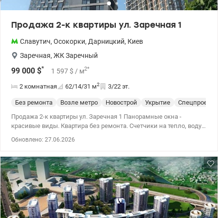
Продажа 2-к квартиры ул. Заречная 1
Славутич
,
Осокорки
,
Дарницкий
,
Киев
Заречная
,
ЖК Заречный
*
2
*
99 000
$
1 597
$
/ м
2
2 комнатная
62/14/31
м
3/22 эт.
Без ремонта
Возле метро
Новострой
Укрытие
Спецпроект
Продажа 2-к квартиры ул. Заречная 1 Панорамные окна -
красивые виды. Квартира без ремонта. Счетчики на тепло, воду
и электрику. Охраняемая территория. Видеонаблюдение.
Обновлено: 27.06.2026
Консьерж сервис. Подземный Паркинг. Пляж, Парк и зеленая
зона. Детская площадка, места для отдыха, спортивная
площадка и поле для мини футбола. Метро Славутич в 5
минутах пешком. 044 200 10 80 valion.ua/1063745