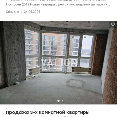
Построен 2019 Новая квартира с ремонтом, подземный паркинг,
удобная инфраструктура. Дом монолитно-каркасный - закрытая
Обновлено: 24.06.2026
придомовая территория - круглосуточная охрана - на 1 этаже
есть комната для велосипедов. - подземный и гостиный
паркинг. Развитая инфраструктура, метро Славутич пешком 5
мин., рядом магазин Фора, детский сад, спортивные площадки,
детские площадки, продуктовые магазины, студии массажа,
салон красоты, аптека, химчистка, кофейни, кафе и рестораны,
фитнес центр, гипермаркет Novus, ТЦ Аркадия, ТРЦ River Mall,
Эпицентр, спортивный клуб Sport Life на Осокорки. т.044 200 10
80 valion.ua/1125827
Продажа 3-х комнатной квартиры