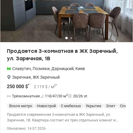
Продается 3-комнатная в ЖК Заречный,
ул. Заречная, 1В
Славутич
,
Позняки
,
Дарницкий
,
Киев
Заречная
,
ЖК Заречный
*
2
*
250 000
$
2 119
$
/ м
2
Трёхкомнатная
118/47/30
м
20/26 эт.
Возле метро
Новострой
С мебелью
Укрытие
Элит
Спецпр
Продается современная 3-комнатная в ЖК Заречный, ул.
Заречная, 1В. Квартира состоит из трех отдельных комнат и
кухни-гостиной, два санузла и большой просторный коридор со
Обновлено: 14.07.2026
встроенными шкафами. Общая площадь – 118 кв.м. Этаж 20 из