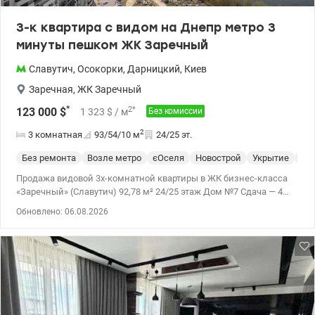
3-к квартира с видом на Днепр метро 3
минуты пешком ЖК Заречный
Славутич
,
Осокорки
,
Дарницкий
,
Киев
Заречная
,
ЖК Заречный
*
2
*
123 000
$
1 323
$
/ м
Без комиссии
2
3 комнатная
93/54/10
м
24/25 эт.
Без ремонта
Возле метро
єОселя
Новострой
Укрытие
Сп
Продажа видовой 3х-комнатной квартиры в ЖК бизнес-класса
«Заречный» (Славутич) 92,78 м² 24/25 этаж Дом №7 Сдача — 4
квартал 2026 года * Бизнес-класс * Первая линия Днепра —
Обновлено: 06.08.2026
панорамный вид * 3 минуты пешком до метро Славутич * 3
полноценные комнаты — идеальна для семьи * Без ремонта —
сделаете под себя, без переплат * Подземный паркинг под
домом (есть аренда и покупка) * Закрытая территория, охрана,
видеонаблюдение * Собственная набережная Днепра *
Современные лифты и входные группы * Инфраструктура в
комплексе — все под рукой - Таких цен в этом ЖК уже нет -
Сотрудничаем с проверенными компаниями по ремонту “под