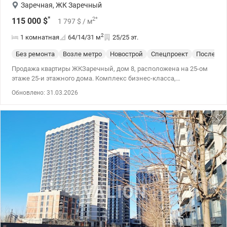
Заречная
,
ЖК Заречный
*
2
*
115 000
$
1 797
$
/ м
2
1 комнатная
64/14/31
м
25/25 эт.
Без ремонта
Возле метро
Новострой
Спецпроект
После ст
Продажа квартиры ЖКЗаречный, дом 8, расположена на 25-ом
этаже 25-и этажного дома. Комплекс бизнес-класса,
расположен на берегу Днепра вблизи метро Славутич.
Обновлено: 31.03.2026
Технология строительства монолитно-каркасная. Лучшая
планировка 1-х комнатных квартир в доме. Отопление
централизованное. Счетчики тепла, счетчики воды, счетчик
электроэнергии. Панорамные металлопластиковые окна,
входные противоударные металлические двери, радиаторы с
терморегуляторами. Отличная расположение дома - первая
линия от Днепра. Из окон вид на Днепр.