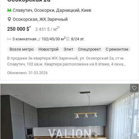
Славутич
,
Осокорки
,
Дарницкий
,
Киев
Осокорская
,
ЖК Заречный
*
2
*
250 000
$
2 451
$
/ м
2
3 комнатная
102/45/30
м
8/24 эт.
Возле метро
Новострой
Элит
Спецпроект
С ремонтом
В продаже 3к квартира ЖК Заречный, ул. Осокорская 2а, ст.м.
Славутич, 102 кв.м. Квартира расположена на 8 этаже, 4 окна
выходят на Днепр. В квартире сделан современный
Обновлено: 31.03.2026
дизайнерский ремонт. До ст.м. Славутич 5 минут пешком.
Квартира находиться в жилом комплексе закрытого типа, во
вдоре есть детские и спортивные площадки, детский сад, кафе,
магазины и рестораны. Потрясающий вид из окон на Днепр и
закат будут радовать каждый день. тел 0442001080
valion.ua/947996