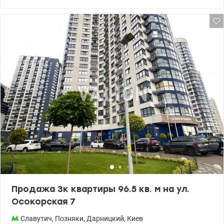
комнаты, два санузла и гостиная-кухня на 43м2. Под домом
двухуровневый паркинг со спуском на лифте. До станции метро
Славутич 5мин пешком. Дом 9 получил сертификат готовности
на этапе оформления почтового адреса. 044 200 10 80
valion.ua/1110626
Продажа 3к квартиры 96.5 кв. м на ул.
Осокорская 7
Славутич
,
Позняки
,
Дарницкий
,
Киев