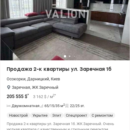
ключ” - Отлично подойдет как для жизни, так и под инвестицию
- Высокий спрос на аренду Цена:125 000 у.е. без комиссии
Айпара тел.0992733730 valion.ua/1148361
Продажа 2-к квартиры ул. Заречная 1б
Осокорки
,
Дарницкий
,
Киев
Заречная
,
ЖК Заречный
*
2
*
205 555
$
3 162
$
/ м
2
Двухкомнатная
65/15/35
м
22/25 эт.
Новострой
Укрытие
Элит
Спецпроект
С ремонтом
Продажа 2-к квартиры ул. Заречная 1б. ЖК Заречный. Очень
уютная квартира с качественным и стильным ремонтом.