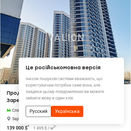
прогулок, супермаркеты, ТРЦ.
Це російськомовна версія
Інколи пошукові системи вважають, що
користувачам потрібна саме вона, але
завдяки цьому повідомленню ви можете
Продажа 2 комнатной квартиры ЖК
змінити мову в один клік
Заречный
Славутич
,
Осокорки
,
Дарницкий
,
Киев
Русский
Українська
Заречная
,
ЖК Заречный
*
2
*
139 000
$
1 495
$
/ м