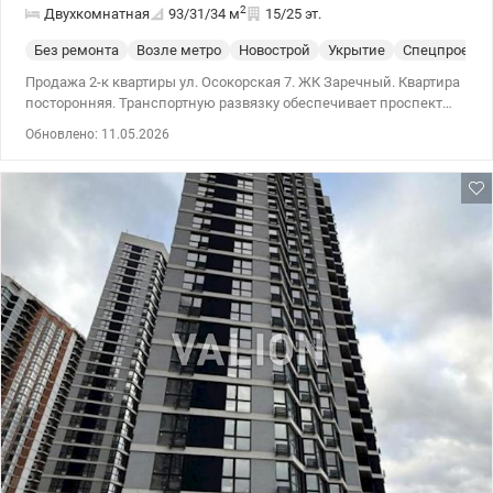
2
Двухкомнатная
93/31/34
м
15/25 эт.
Без ремонта
Возле метро
Новострой
Укрытие
Спецпроект
Продажа 2-к квартиры ул. Осокорская 7. ЖК Заречный. Квартира
посторонняя. Транспортную развязку обеспечивает проспект
Николая Бажана, метро Славутич 4 минуты пешком. В
Обновлено: 11.05.2026
комплексе есть все необходимое: магазины, кафе, отделения
банков, офисные помещения. Рядом много разных магазинов.
044 200 10 80 valion.ua/1144782