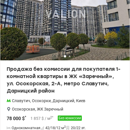
ключ” - Отлично подойдет как для жизни, так и под инвестицию
- Высокий спрос на аренду Цена:125 000 у.е. без комиссии
Айпара тел.0992733730 valion.ua/1148361
Продажа без комиссии для покупателя 1-
комнатной квартиры в ЖК «Заречный»,
ул. Осокорская, 2-А, метро Славутич,
Дарницкий район
Славутич
,
Осокорки
,
Дарницкий
,
Киев
Осокорская
,
ЖК Заречный
*
2
*
78 000
$
1 857
$
/ м
Без комиссии
2
Однокомнатная
42/18/12
м
20/22 эт.