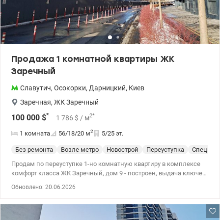
Продажа 1 комнатной квартиры ЖК
Заречный
Славутич
,
Осокорки
,
Дарницкий
,
Киев
Заречная
,
ЖК Заречный
*
2
*
100 000
$
1 786
$
/ м
2
1 комната
56/18/20
м
5/25 эт.
Без ремонта
Возле метро
Новострой
Переуступка
Спецпро
Продам по переуступке 1-но комнатную квартиру в комплексе
комфорт класса ЖК Заречный, дом 9 - построен, выдача ключей
в ближайшее время. - Общая площадь 56 м2. - Этаж 5/25
Обновлено: 20.06.2026
этажного дома. - Вид на Днепр. ЖК Заречный – комплекс,
который находится на первой линии Днепра. Развитая
инфраструктура, придомовая территория с контролем доступа.
На территории кафе, рестораны, пешеходные зоны для