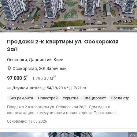
Продажа 2-к квартиры ул. Осокорская
2а/1
Осокорки
,
Дарницкий
,
Киев
Осокорская
,
ЖК Заречный
*
2
*
97 000
$
1 796
$
/ м
2
Двухкомнатная
54/18/20
м
7/21 эт.
Без ремонта
Новострой
Укрытие
Спецпроект
После строит
Продажа 2-к квартиры ул. Осокорская 2а/1. Дом сдан в
эксплуатацию, коммуникации произведены. Просторная
квартира с видом на Днепр, Андреевскую церковь. Удобная
Обновлено: 13.05.2026
локация, 5 минут пешком до метро. Хорошая транспортная
развязка. Двор будет тихим из-за перекрывания шума другим
домом с одной стороны и отсутствием домов с другой.