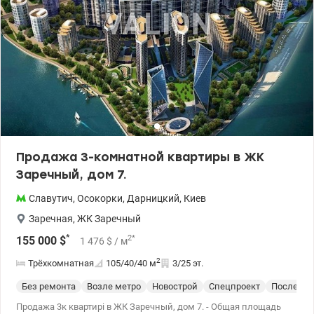
Продажа 3-комнатной квартиры в ЖК
Заречный, дом 7.
Славутич
,
Осокорки
,
Дарницкий
,
Киев
Заречная
,
ЖК Заречный
*
2
*
155 000
$
1 476
$
/ м
2
Трёхкомнатная
105/40/40
м
3/25 эт.
Без ремонта
Возле метро
Новострой
Спецпроект
После ст
Продажа 3к квартирі в ЖК Заречный, дом 7. - Общая площадь