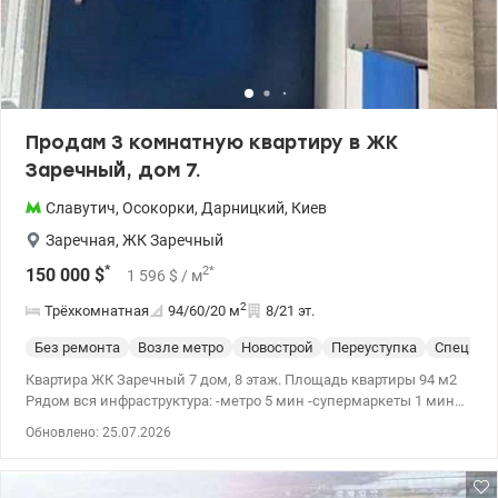
Продам 3 комнатную квартиру в ЖК
Заречный, дом 7.
Славутич
,
Осокорки
,
Дарницкий
,
Киев
Заречная
,
ЖК Заречный
*
2
*
150 000
$
1 596
$
/ м
2
Трёхкомнатная
94/60/20
м
8/21 эт.
Без ремонта
Возле метро
Новострой
Переуступка
Спецпро
Квартира ЖК Заречный 7 дом, 8 этаж. Площадь квартиры 94 м2
Рядом вся инфраструктура: -метро 5 мин -супермаркеты 1 мин
-автобусная остановка 5 мин -трц Ривер Мол 10 мин -садик,
Обновлено: 25.07.2026
школа Продажа по переуступке, введение дома в 4 кв. 2026 года.
ЖК Заречный – это комплекс который находится на первой
линии Днепра. Развитая инфраструктура, придомовая