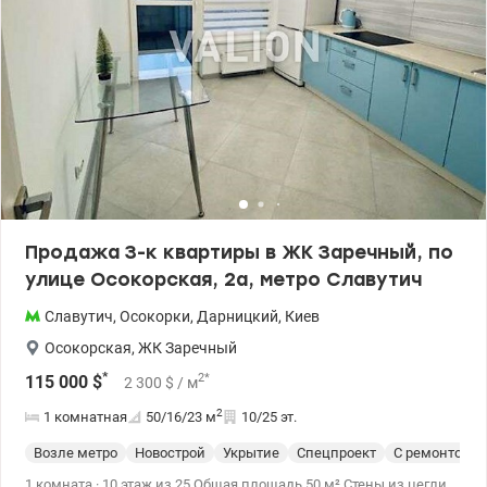
Продажа З-к квартиры в ЖК Заречный, по
улице Осокорская, 2а, метро Славутич
Славутич
,
Осокорки
,
Дарницкий
,
Киев
Осокорская
,
ЖК Заречный
*
2
*
115 000
$
2 300
$
/ м
2
1 комнатная
50/16/23
м
10/25 эт.
Возле метро
Новострой
Укрытие
Спецпроект
С ремонтом
1 комната · 10 этаж из 25 Общая площадь 50 м² Стены из цегли