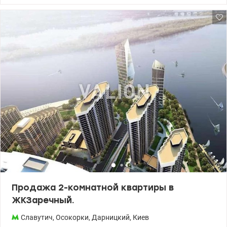
26, монолитно-каркасный дом. Квартира светлая и просторная,
качественный ремонт по индивидуальному проекту,
укомплектована мебелью и техникой. К дому подключен
генератор, работают лифты, вода и отопление. ЖК Заричный -
комплекс со всей необходимой инфраструктурой, до метро
Славутич (5 минут). Рядом ТЦ Ривер Молл, ТЦ Аркадия.
Продажа 2-комнатной квартиры в
ЖКЗаречный.
Славутич
,
Осокорки
,
Дарницкий
,
Киев