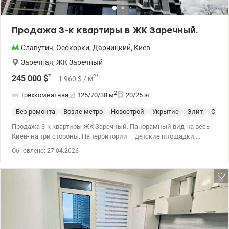
Продажа 3-к квартиры в ЖК Заречный.
Славутич
,
Осокорки
,
Дарницкий
,
Киев
Заречная
,
ЖК Заречный
*
2
*
245 000
$
1 960
$
/ м
2
Трёхкомнатная
125/70/38
м
20/25 эт.
Без ремонта
Возле метро
Новострой
Укрытие
Элит
Спец
Продажа 3-к квартиры ЖК Заречный. Панорамный вид на весь
Киев- на три стороны. На территории – детские площадки,
магазины, салоны, кафе. Под домом есть двухуровневый
Обновлено: 27.04.2026
паркинг. Свободная планировка. Рядом станция метро
Славутич. 044 200 10 80 valion.ua/1144345