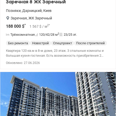
Заречная 8 ЖК Заречный
Позняки
,
Дарницкий
,
Киев
Заречная
,
ЖК Заречный
*
2
*
188 000
$
1 567
$
/ м
2
Трёхкомнатная
120/42/28
м
23/25 эт.
Без ремонта
Новострой
Спецпроект
После строителей
Квартира 120 кв.м в 8-м доме, 23 этаж. 3 спальные комнаты и
большая кухня-гостиная. Есть возможность приобретения 2
паркингов рядом по цене 47 000 у.е. 1 место 12,5 кв.м, 2 место
Обновлено: 27.06.2026
17,5 кв.м. Удобное расположение комплекса, 3 мин до метро
Славутич, рядом есть вся необходимая инфраструктура.
Паркинг: подземный паркинг под домами 2 и 3 на 200 м/м, под
домом 6 – на 280 м/м. Также проектом предусмотрено:
современное благоустройство территории, места отдыха,
спортивные и детские площадки. 044 200 10 80 valion.ua/1116793