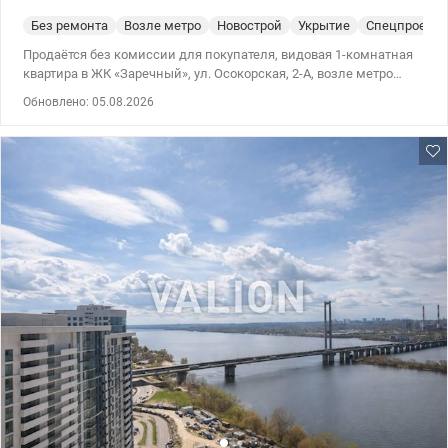
Без ремонта
Возле метро
Новострой
Укрытие
Спецпроект
Продаётся без комиссии для покупателя, видовая 1-комнатная
квартира в ЖК «Заречный», ул. Осокорская, 2-А, возле метро
Славутич, Дарницкий район. Квартира с удачной планировкой в
Обновлено: 05.08.2026
современном жилом комплексе комфорт-класса. Квартира
расположена на 20 этаже, что обеспечивает тишину, хорошее
освещение и потрясающие виды. Общая площадь 41,8 м²,
просторная отдельная спальня 17,8 м², кухня 11,7 м², балкон с
выходом как из спальни, так и из кухни. Ухоженная территория,
генераторы в доме, детские и спортивные площадки прямо
возле дома, кофейни, магазины, салоны - всё в пешей
доступности. Современный и уже обжитый район. Идеально для
жизни или сдачи в аренду. Популярная локация, квартира
всегда будет в цене. Рациональная планировка. Удобный выезд
на правый берег. Метро «Славутич» в 10 минутах пешей ходьбы.
Главным бонусом является готовый дизайн-проект. Вы
экономите время и деньги - можно сразу переходить к
реализации стильного интерьера без лишних затрат. Это тот
случай, когда фото не передают главного — атмосферу и виды.
Звоните и приходите на просмотр. Цена 78000 у.е., тел. 063 668 97
67 Дария, valion/1149743