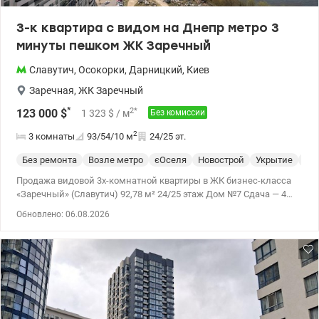
3-к квартира с видом на Днепр метро 3
минуты пешком ЖК Заречный
Славутич
,
Осокорки
,
Дарницкий
,
Киев
Заречная
,
ЖК Заречный
*
2
*
123 000
$
1 323
$
/ м
Без комиссии
2
3 комнаты
93/54/10
м
24/25 эт.
Без ремонта
Возле метро
єОселя
Новострой
Укрытие
Сп
Продажа видовой 3х-комнатной квартиры в ЖК бизнес-класса
«Заречный» (Славутич) 92,78 м² 24/25 этаж Дом №7 Сдача — 4
квартал 2026 года * Бизнес-класс * Первая линия Днепра —
Обновлено: 06.08.2026
панорамный вид * 3 минуты пешком до метро Славутич * 3
полноценные комнаты — идеальна для семьи * Без ремонта —
сделаете под себя, без переплат * Подземный паркинг под
домом (есть аренда и покупка) * Закрытая территория, охрана,
видеонаблюдение * Собственная набережная Днепра *
Современные лифты и входные группы * Инфраструктура в
комплексе — все под рукой - Таких цен в этом ЖК уже нет -
Сотрудничаем с проверенными компаниями по ремонту “под