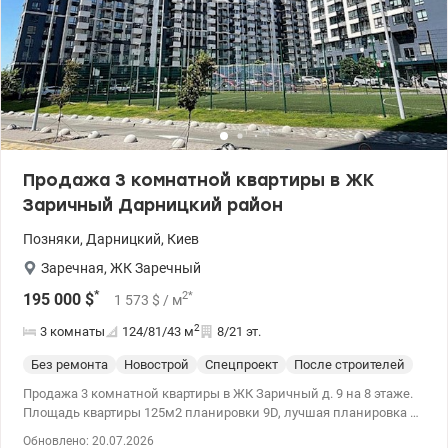
Продажа 3 комнатной квартиры в ЖК
Заричный Дарницкий район
Позняки
,
Дарницкий
,
Киев
Заречная
,
ЖК Заречный
*
2
*
195 000
$
1 573
$
/ м
2
3 комнаты
124/81/43
м
8/21 эт.
Без ремонта
Новострой
Спецпроект
После строителей
Продажа 3 комнатной квартиры в ЖК Заричный д. 9 на 8 этаже.
Площадь квартиры 125м2 планировки 9D, лучшая планировка в
доме, все окна выходят на р. Днепр. Три отдельные спальные
Обновлено: 20.07.2026