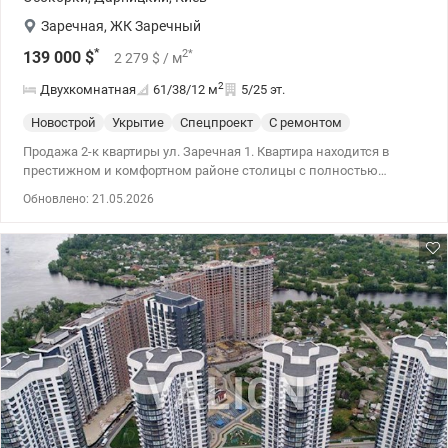
Заречная
,
ЖК Заречный
*
2
*
139 000
$
2 279
$
/ м
2
Двухкомнатная
61/38/12
м
5/25 эт.
Новострой
Укрытие
Спецпроект
С ремонтом
Продажа 2-к квартиры ул. Заречная 1. Квартира находится в
престижном и комфортном районе столицы с полностью
развитой инфраструктурой. Выполнен качественный
Обновлено: 21.05.2026
современный ремонт. Наличие генератора (лифты, отопление и
вода работают даже при отключениях). Удобный паркинг. 044
200 10 80 valion.ua/1149467