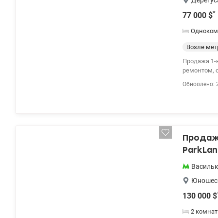
Дерегус
*
77 000
$
Одноком
Возле мет
Продажа 1-к квартии у
ремонтом, о
valion.ua/1
Обновлено: 
Продажа
ParkLan
Василь
Юношес
130 000
$
2 комна