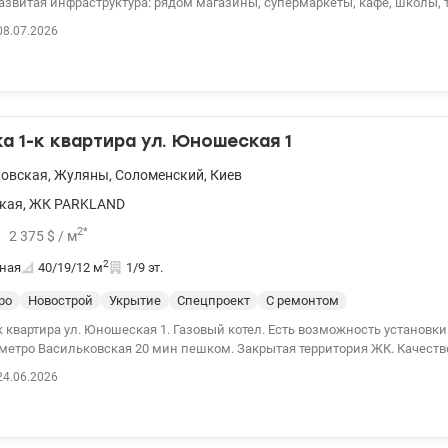
азвитая инфраструктура: рядом магазины, супермаркеты, кафе, школы, 
язь с городом удобный выезд на главные магистрали в центр Киева 15-2
08.07.2026
становки городского транспорта всего 2 мин пешком. 044 200 10 80 vali
 1-к квартира ул. Юношеская 1
ковская
,
Жуляны
,
Соломенский
,
Киев
кая
,
ЖК PARKLAND
2
*
2 375
$
/ м
2
ная
40/19/12
м
1/9 эт.
ро
Новострой
Укрытие
Спецпроект
С ремонтом
ошеская 1. Газовый котел. Есть возможность установки газовой плиты.
 метро Васильковская 20 мин пешком. Закрытая территория ЖК. Качест
0 valion.ua/1150228
24.06.2026