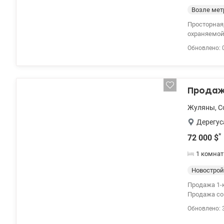
Возле мет
Просторная
охраняемой
повседневн
Обновлено: 
балконом и
создающими
материалов,
индивидуал
Продажа
полностью 
воду и эле
Жуляны
,
С
(газ+индукц
Valion.ua/1
Дерегус
*
72 000
$
1 комнат
Новострой
Продажа 1-к
Обновлено: 