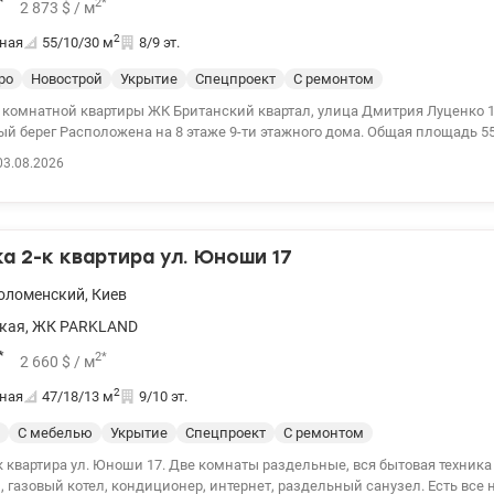
*
2
*
2 873
$
/ м
2
ная
55/10/30
м
8/9 эт.
ро
Новострой
Укрытие
Спецпроект
С ремонтом
 комнатной квартиры ЖК Британский квартал, улица Дмитрия Луценко 1
ного дома. Общая площадь 55 м2, кухня-
м2, спальня 10 м2, просторная ванная комната с окном, гардеробная. Бу
03.08.2026
ктивном доме ЖК Британский Квартал. Авторский дизайн для частной 
странство квартиры уникальным образом сочетает в себе современные 
х гардеробных систем, современной бытовой техники лакшеры Mile, AE
в ее традиционных элементах, таких как каменная ванна на львиных ног
 2-к квартира ул. Юноши 17
ясеня, дубовый паркет, кож. шелк, передающий атмосферу вечности, ст
я. Уникальное пространство для нового нового владельца. Цена: 158000
оломенский
,
Киев
valion.ua/1140662
кая
,
ЖК PARKLAND
*
2
*
2 660
$
/ м
2
ная
47/18/13
м
9/10 эт.
С мебелью
Укрытие
Спецпроект
С ремонтом
ши 17. Две комнаты раздельные, вся бытовая техника и мебель.
зовый котел, кондиционер, интернет, раздельный санузел. Есть все нужное для