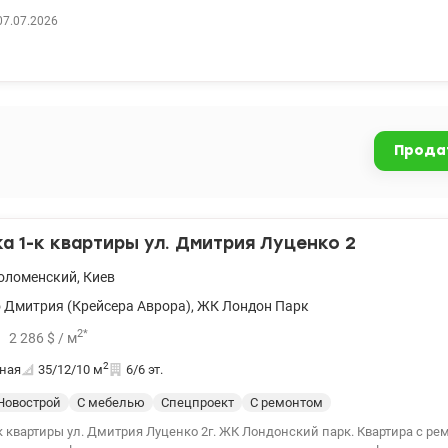
 044 200 10 80 valion.ua/1151367
07.07.2026
Прода
 1-к квартиры ул. Дмитрия Луценко 2
оломенский
,
Киев
 Дмитрия (Крейсера Аврора)
,
ЖК Лондон Парк
2
*
2 286
$
/ м
2
ная
35/12/10
м
6/6 эт.
Новострой
С мебелью
Спецпроект
С ремонтом
ул. Дмитрия Луценко 2г. ЖК Лондонский парк. Квартира с ремонтом и