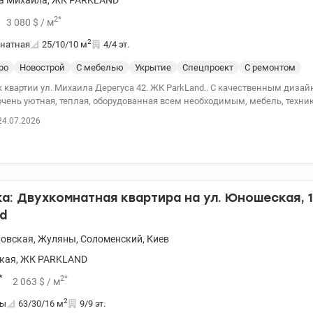
а Михаила
,
ЖК PARKLAND
2
*
3 080
$
/ м
2
натная
25/10/10
м
4/4 эт.
ро
Новострой
С мебелью
Укрытие
Спецпроект
С ремонтом
л. Михаила Дерегуса 42. ЖК ParkLand.. С качественным дизайнерским
чень уютная, теплая, оборудованная всем необходимым, мебель, техника
149473
24.07.2026
: Двухкомнатная квартира на ул. Юношеская, 1
d
ковская
,
Жуляны
,
Соломенский
,
Киев
кая
,
ЖК PARKLAND
*
2
*
2 063
$
/ м
2
ты
63/30/16
м
9/9 эт.