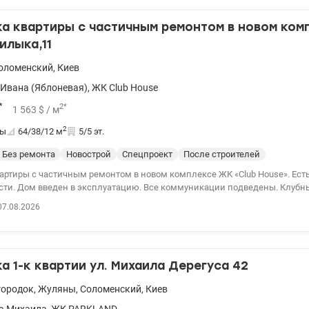
 квартиры с частичным ремонтом в новом комп
илыка,11
оломенский
,
Киев
Ивана (Яблоневая)
,
ЖК Club House
*
2
*
1 563
$
/ м
2
ты
64/38/12
м
5/5 эт.
Без ремонта
Новострой
Спецпроект
После строителей
артиры с частичным ремонтом в новом комплексе ЖК «Club House». Ест
сти. Дом введен в эксплуатацию. Все коммуникации подведены. Клубн
рритория, паркинг, детская площадка, развитая инфраструктура (рядом
07.08.2026
ЕСПУБЛИКА, АТБ, АРАКС, Столичный рынок, Sportlife, 3 школы, 8 детских
20 мин пешком. Двухуровневая квартира 5й этаж. Разведенное
тво, 3 фазы, вода, монтаж перегородок, вставлены мансардные окна, ут
а на 2м этаже, залита стяжка, оштукатурены стены, поставлен каркас л
 1-к квартии ул. Михаила Дерегуса 42
.ua/1150047
городок
,
Жуляны
,
Соломенский
,
Киев