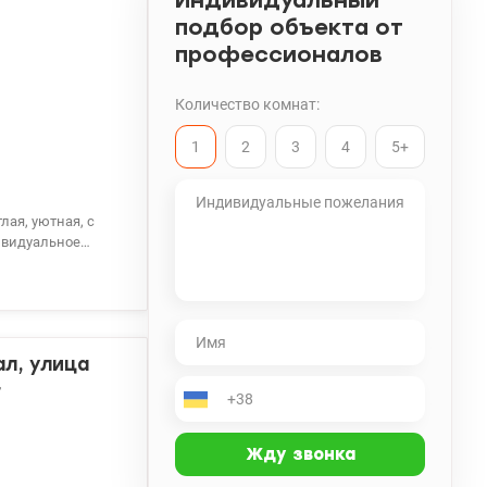
Индивидуальный
подбор объекта от
профессионалов
Количество комнат:
1
2
3
4
5+
оров.Во время
и аккумуляторами
2311808
л, улица
г