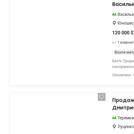
Василь
Василь
Юношес
120 000
$
1 комнат
Возле мет
Без% Продажа 1-к кварти
панорамным видом на Киев. Удобная 
отопление (
Обновлено: 
отключения
– лифт и в
valion.ua/11
Продажа
Дмитрия
Теремки
Луценко