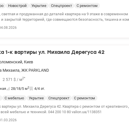
ро
Новострой
Укрытие
Спецпроект
С ремонтом
, светлая и продуманная до деталей квартира на 9 этаже в современном
 и закрытой территорией, где совмещаются безопасность, тишина и ко
ой жизни. Общая площадь 63 м², удобная планировка с просторной жилой
04.08.2026
 большими панорамными окнами, наполняющими пространство естест
 ощущение открытости. В квартире выполнен дизайнерский ремонт и
 все готово для жизни. По всей квартире установлен водяной теплый по
ьное отопление позволяет самостоятельно контролировать комфорт и р
 1-к вартиры ул. Михаила Дерегуса 42
укомплектована техникой, подключены все коммуникации, установлены
ктроэнергию, двухконтурный котел и интернет. Комбинированная варочн
оломенский
,
Киев
ия). Это идеальный вариант как для проживания, так и для инвестиции. 
148176
а Михаила
,
ЖК PARKLAND
2
*
2 571
$
/ м
2
ная
28/18/5
м
4/4 эт.
С мебелью
Укрытие
Спецпроект
С ремонтом
 вартиры ул. Михаила Дерегуса 42. Квартира с ремонтом от креативного
Продажа со всей мебелью и техникой. 044 200 10 80 valion.ua/1138351
31.03.2026