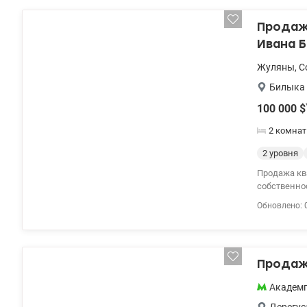
Продажа
Ивана Б
Жуляны
,
С
Билыка 
100 000
$
2 комна
2 уровня
Продажа кв
собственно
закрытая те
Обновлено: 
ЭПИЦЕНТР, Р
поликлиники), до метро 
электричес
зашита стел
Продажа
10 80 valion
Академ