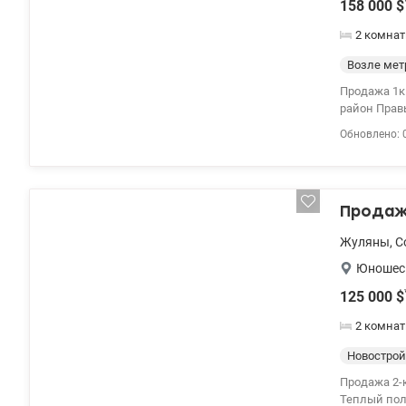
158 000
$
2 комнат
Возле мет
Продажа 1к
район Правый берег Расположена на 8 этаже 9-ти этаж
гостиная 30
Обновлено: 
энергоэффе
жизни. Про
итальянски
Британии, 
Продажа
панели из 
благополучи
Жуляны
,
С
0974319290 
Юношес
125 000
$
2 комнат
Новострой
Продажа 2-к квартира ул. Юно
Теплый пол, га