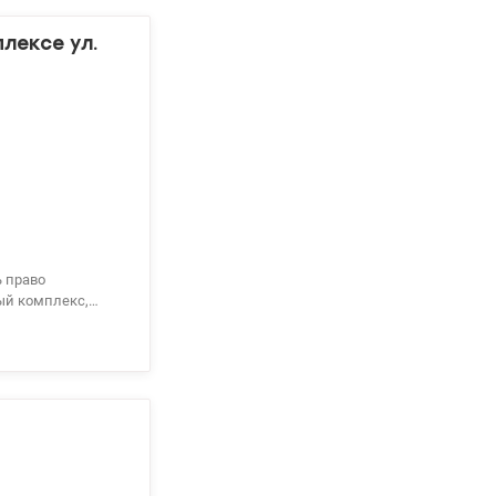
лексе ул.
ь право
ый комплекс,
 МЕТРО,
 садов, лицей,
еплена крыша,
естницы. 044 200