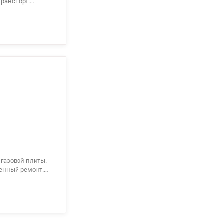
транспорт.
0 мин. До
on.ua/1151137
венный ремонт.