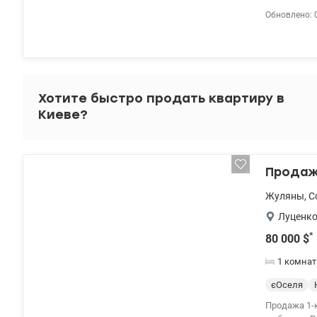
проживания.
Обновлено: 
Хотите быстро продать квартиру в
Киеве?
Продажа
Жуляны
,
С
Луценко
*
80 000
$
1 комнат
єОселя
Продажа 1-к квартиры 