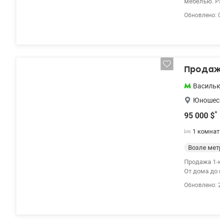
мебелью. Р
Быстрая св
Обновлено: 
ближайшей о
Продажа
Василь
Юношес
*
95 000
$
1 комнат
Возле мет
Продажа 1-к квартира ул. Юн
От дома до
044 200 10 8
Обновлено: 