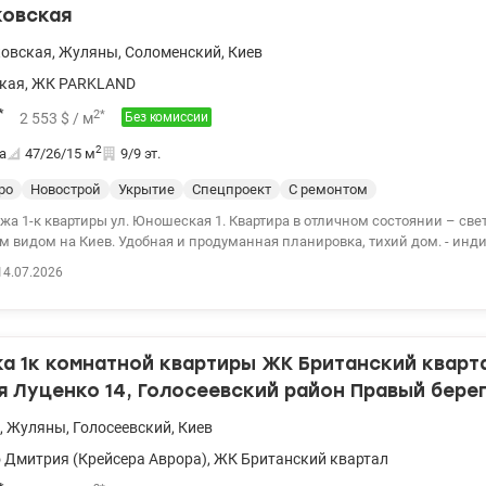
ковская
ковская
,
Жуляны
,
Соломенский
,
Киев
кая
,
ЖК PARKLAND
*
2
*
2 553
$
/ м
Без комиссии
2
а
47/26/15
м
9/9 эт.
ро
Новострой
Укрытие
Спецпроект
С ремонтом
ры ул. Юношеская 1. Квартира в отличном состоянии – светлая, уютная, с
и продуманная планировка, тихий дом. - индивидуальное
газовый котел) - Система бесперебойного питания: инвертор.аккумулят
14.07.2026
 все работает кроме духовки. - Дом оборудован солнечными панелями 
се общие зоны работают при отключении электроэнергии. Анастасия 093
44550 Цена : 120000 у.е
 1к комнатной квартиры ЖК Британский кварта
 Луценко 14, Голосеевский район Правый бере
,
Жуляны
,
Голосеевский
,
Киев
 Дмитрия (Крейсера Аврора)
,
ЖК Британский квартал