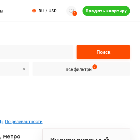
ты
RU
/
USD
Продать квартиру
0
Поиск
0
Все фильтры
По релевантности
, метро