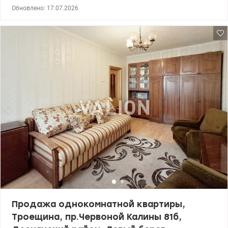
этаже 16-этажного дома 1991 года. Площадь 82/52/8,4. Высота
Обновлено: 17.07.2026
потолков 2,7 м. Санузел раздельный. Две лоджии и балкон
застеклены, обшиты вагонкой. Хорошее жилое состояние.
Мебель и техника остаются новому владельцу. Аккуратный
подъезд, два лифта, консьерж, упорядоченная придомовая
территория. Рядом детские сады, школы, детские и спортивные
площадки, магазины, аптеки, кафе и рестораны, стоматология,
ПриватБанк. Удобная транспортная развязка в разные районы
города. Цена 86950у.е. (093) 939-77-45, (097) 939-77-45 Нина.
valion.ua/1151379
Продажа однокомнатной квартиры,
Троещина, пр.Червоной Калины 81б,