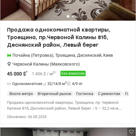
Продажа однокомнатной квартиры,
Троещина, пр.Червоной Калины 81б,
Деснянский район, Левый берег
Почайна (Петровка)
,
Троещина
,
Деснянский
,
Киев
Червоной Калины (Маяковского)
*
2
*
45 000
$
1 406
$
/ м
Без комиссии
2
Однокомнатная
32/14/8
м
4/9 эт.
Возле метро
Вторичный рынок
Гостинка
С ремонтом
Гости
Продажа однокомнатной квартиры, Троещина, пр. Червоної
Калини 81б, Деснянский район, Левый берег. • S – 32,2 кв.м,
жилая – 14,2 кв.м, кухня – 7,8 кв.м., Н -2,70 м. • 4/9-этажного
Обновлено: 06.08.2026
дома. • Планировка квартиры раздельная, с длинной
застекленной лоджией. Санузел раздельный. Дом
газифицирован. • Во дворе есть ухоженная придомовая