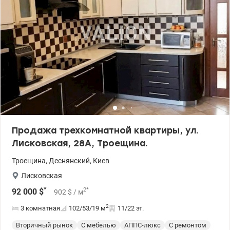
техника и частично мебель остаются новому владельцу.
Закрытый тамбур на три квартиры, порядочные соседи.
Аккуратный подъезд, два лифта после капремонта. Обустроеная
придомовая территория. Развитая инфраструктура: ТРЦ Район,
Сильпо, АТБ, школы, детские сады, детские и спортивные
площадки, поликлиника, стоматология, аптеки, кафе и
рестораны. Удобная транспортная развязка. Цена 87000у.е. (093)
939-77-45, (097) 939-77-45 Нина. valion.ua/1152039
Продажа трехкомнатной квартиры, ул.
Лисковская, 28А, Троещина.
Троещина
,
Деснянский
,
Киев
Лисковская
*
2
*
92 000
$
902
$
/ м
2
3 комнатная
102/53/19
м
11/22 эт.
Вторичный рынок
С мебелью
АППС-люкс
С ремонтом