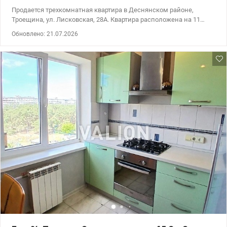
Продается трехкомнатная квартира в Деснянском районе,
Троещина, ул. Лисковская, 28А. Квартира расположена на 11
этаже 22-этажного дома 2005 года. Площадь 102/53/19. Высота
Обновлено: 21.07.2026
потолков 2,7 м. Санузел раздельный. В ванной комнате –
бойлер. Кухня оборудована индукционной панелью,
посудомойка, кондиционер, вытяжка. Большая застекленная
лоджия обшита вагонкой. Хорошее жилое состояние. Мебель и
техника остаются новому владельцу. Аккуратный подъезд, три
лифта, консьерж, упорядоченная придомовая территория. Рядом
детские сады, школы, детские и спортивные площадки,
магазины, аптеки, кафе и рестораны, стоматология, ПриватБанк.
Удобная транспортная развязка в разные районы города. Цена
97000у.е. (093) 939-77-45, (097) 939-77-45 Нина. valion.ua/1151736