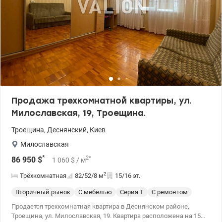
Продажа трехкомнатной квартиры, ул.
Милославская, 19, Троещина.
Троещина
,
Деснянский
,
Киев
Милославская
*
2
*
86 950
$
1 060
$
/ м
2
Трёхкомнатная
82/52/8
м
15/16 эт.
Вторичный рынок
С мебелью
Серия Т
С ремонтом
Продается трехкомнатная квартира в Деснянском районе,
Троещина, ул. Милославская, 19. Квартира расположена на 15