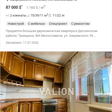
*
2
*
87 000
$
1 160
$
/ м
2
2 комнаты
75/39/11
м
11/22 эт.
Новострой
С мебелью
Спецпроект
С ремонтом
Продается большая двухкомнатная квартира в Деснянском
районе, Троещина, ЖК Милославичи, ул. Закревского, 95.
Квартира расположена на 11 этаже 22-этажного дома 2013 года.
Обновлено: 17.07.2026
Площадь квартиры 75/38,7/11,3 м.кв. Высота потолков 2,60м.
Комнаты раздельные, санузел смежный 5,7м.кв. Большая
застекленная лоджия с функциональными шкафами для
хранения. В квартире выполнен качественный ремонт.
Проведен интернет. Квартира укомплектована, присутствует
несколько вместительных шкафов для хранения большого
количества вещей. Бытовая техника и мебель остаются новому
владельцу. Закрытый тамбур, порядочные соседи. Аккуратный
подъезд, два лифта, консьерж, удобный пандус. Обустроеная
придомовая территория. В доме есть оборудование резервного
питания, что означает постоянное наличие воды, отопления,
работы лифтов и освещение дома. Дом находится в спокойном
ЖК, собственный микрорайон с магазинами, почтой, кафе,
клиниками, спортзалом, детским садом, школой, парковкой
для авто и всеми удобствами для проживания. Рядом есть