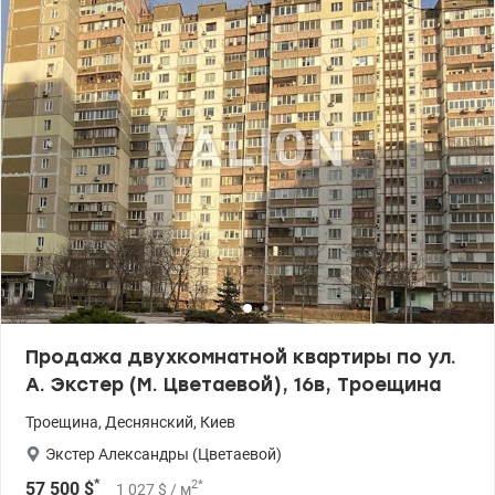
видеонаблюдение, консьерж. Окна выходят в тихий двор.
Развитая инфраструктура – в пешей доступности торговые
центры: Фестивальный, Маяк, Район и Эпицентр; супермаркеты
Novus, Varus, АТБ. Фора и Новая почта сразу у дома. Есть
SportLife, больница, поликлиника, парки, скверы, озера. Удачное
транспортное сообщение в разные направления станций метро,
рядом - остановка городского транспорта – троллейбусы,
автобусы, маршрутки. Просмотры в удобное для Вас время!
Цена: 95000у.е. Комисия АН 5% +38 (050) 355 37 46 Екатерина
valion.ua/1148331
Продажа двухкомнатной квартиры по ул.
А. Экстер (М. Цветаевой), 16в, Троещина
Троещина
,
Деснянский
,
Киев
Экстер Александры (Цветаевой)
*
2
*
57 500
$
1 027
$
/ м