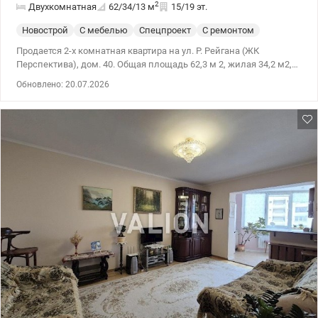
2
Двухкомнатная
62/34/13
м
15/19 эт.
Новострой
С мебелью
Спецпроект
С ремонтом
Продается 2-х комнатная квартира на ул. Р. Рейгана (ЖК
Перспектива), дом. 40. Общая площадь 62,3 м 2, жилая 34,2 м2,
кухня 12, 6 м2. Квартира имеет право собственности более 3-х
Обновлено: 20.07.2026
лет, собственником является 1 человек, зарегистрированный в
квартире только собственник. Вместе с квартирой продается вся
встроенная мебель и техника (есть возможность остаться вся
мебель). Также есть возможность приобрести вместе с
квартирой кладовка за символическую сумму (он находится на
другом этаже). Цена: 65000 у.е. моб: 0664863383 Татьяна ,
valion.ua/1152919