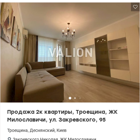
станет отличным выбором как для проживания так и под
арендный бизнес. Цена: 45000 у.е. моб: 0664863383 Татьяна.,
valion.ua/1153854
Продажа 2к квартиры, Троещина, ЖК
Милославичи, ул. Закревского, 95
Троещина
,
Деснянский
,
Киев
Закревского Николая
,
ЖК Милославичи