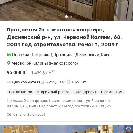
Оливия.valion.ua/1148369
Продается 2х комнатная квартира,
Деснянский р-н, ул. Червоной Калини, 68,
2009 год строительства. Ремонт, 2009 г
Почайна (Петровка)
,
Троещина
,
Деснянский
,
Киев
Червоной Калины (Маяковского)
*
2
*
95 000
$
1 439
$
/ м
2
Двухкомнатная
66/33/10
м
13/25 эт.
Возле метро
Вторичный рынок
Спецпроект
С ремонтом
Продажа 2 х квартиры, Деснянский район , ул. Червоной
Калины, 68, индивид.прект, 2009 год постройки, 13 эт./25
этажного Общая площадь – 66,4 кв.м, жилая – 33,3 кв.м, кухня –
Обновлено: 29.07.2026
10,3 кв.м Квартира с рациональной планировкой – две
отдельные комнаты, большая лоджия из кухни, два санузла,
два кондиционера. Ремонт 2026 г., в доме новые лифты,