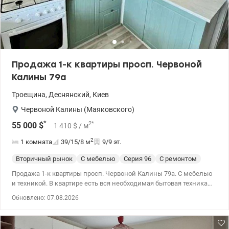
Продажа 1-к квартиры просп. Червоной
Калины 79а
Троещина
,
Деснянский
,
Киев
Червоной Калины (Маяковского)
*
2
*
55 000
$
1 410
$
/ м
2
1 комната
39/15/8
м
9/9 эт.
Вторичный рынок
С мебелью
Cерия 96
С ремонтом
Продажа 1-к квартиры просп. Червоной Калины 79а. С мебелью
и техникой. В квартире есть вся необходимая бытовая техника
(бойлер, стиральная машина, холодильник, газовая(!) плита,
Обновлено: 07.08.2026
микроволновка и электрочайник). Ремонт выполнен в 2022 году.
Полностью заменено электричество, пол, новый натяжной
потолок, заменены трубы, обшит балкон, новый стеклопакет в