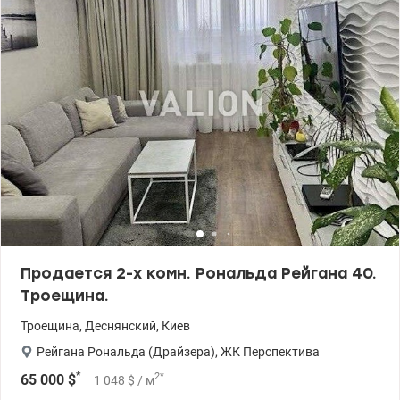
выходе установлен пандус. Ухоженная придомовая территория.
Рядом остановка общественного транспорта. Рядом есть
садики, школы, детские и спортплощадки, супермаркеты, ТЦ,
кафе и рестораны, аптеки. Хорошая транспортная развязка.
Цена 56 000 у.е. (093) 939-77-45, (097) 939-77-45 Нина.
valion.ua/1153157
Продается 2-х комн. Рональда Рейгана 40.
Троещина.
Троещина
,
Деснянский
,
Киев
Рейгана Рональда (Драйзера)
,
ЖК Перспектива
*
2
*
65 000
$
1 048
$
/ м