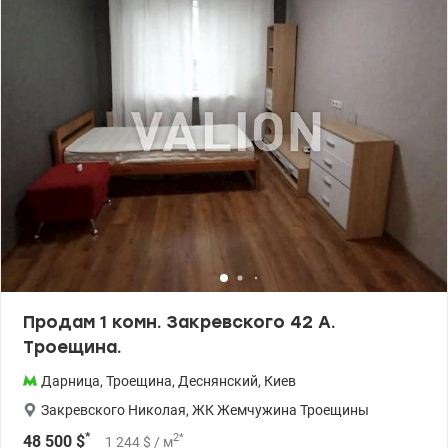
территория, детские площадки, парковочные места. • Дом
окружен развитой инфраструктурой: рядом с домом находятся –
гимназия, детский сад, школ, спортивные площадки, аптеки,
салоны красоты, кафе, рестораны, отделения банков, почта,
магазины, супермаркеты, рынок, бювет. • Отдых: сквер, озера с
пляжами, кинотеатр «Флоренция». • Удобная транспортная
развязка: до остановки скоростного трамвая – 7 мин пешком,
до ст.м. «Левобережная», «Дарница» – 20 мин маршруткой, до
ст.м. «Почайная» – 30 мин транспортом. Цена: 45000 у.е., тел. 067
409-44-43 Оливия. valion.ua/1151276
Продам 1 комн. Закревского 42 А.
Троещина.
Дарница
,
Троещина
,
Деснянский
,
Киев
Закревского Николая
,
ЖК Жемчужина Троещины
*
2
*
48 500
$
1 244
$
/ м