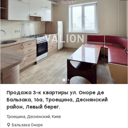
кухне, выведен провод под кондиционер. Ремонт в светлых
тонах, большой шкаф-купе, где можно комфортно разместить
все вещи, новая кухня, рабочий стол, диван. Рядом находится
рынок, парк, спортивный зал, сквер, останов общественного
транспорта. Цена: 55000 у.е.моб: 0664863383 Татьяна
valion.ua/1149450
Продажа 3-к квартиры ул. Оноре де
Бальзака, 16а, Троещина, Деснянский
район, Левый берег.
Троещина
,
Деснянский
,
Киев
Бальзака Оноре