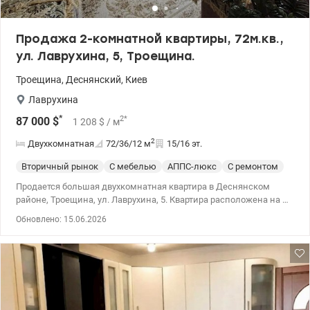
Продажа 2-комнатной квартиры, 72м.кв.,
ул. Лаврухина, 5, Троещина.
Троещина
,
Деснянский
,
Киев
Лаврухина
*
2
*
87 000
$
1 208
$
/ м
2
Двухкомнатная
72/36/12
м
15/16 эт.
Вторичный рынок
С мебелью
АППС-люкс
С ремонтом
Продается большая двухкомнатная квартира в Деснянском
районе, Троещина, ул. Лаврухина, 5. Квартира расположена на 15
этаже 16-этажного дома 2005 года. Площадь квартиры
Обновлено: 15.06.2026
72/36/12м.кв. Высота потолков 2,75м. Комнаты раздельные,
санузел раздельный. Две большие застекленные лоджии. Одна
лоджия объединена с комнатой, и на эту лоджию вынесен
кухонный блок. Таким образом квартира состоит из двух
отдельных комнат (11,8 и 18м.кв.) и большой (почти 25м.кв.)
кухни-гостиной. В квартире выполнен качественный ремонт.
Проведен интернет, установлена ​​сигнализация. Бытовая