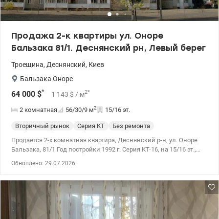
Продажа 2-к квартиры ул. Оноре
Бальзака 81/1. Деснянский рн, Левый берег
Троещина
,
Деснянский
,
Киев
Бальзака Оноре
*
2
*
64 000
$
1 143
$
/ м
2
2 комнатная
56/30/9
м
15/16 эт.
Вторичный рынок
Серия КТ
Без ремонта
Продается 2-х комнатная квартира, Деснянский р-н, ул. Оноре
Бальзака, 81/1 Год постройки 1992 г. Серия КТ-16, на 15/16 эт.,
общая площадь – 56,0 кв.м, жилая площадь – 30,0 кв.м, кухня –
Обновлено: 29.07.2026
9,0 кв.м., две отдельные комнаты, санузел раздельный.
Большая смежная лоджия на две комнаты – 10,0 кв.м, с
прекрасным видом. Рациональная планировка квартиры
позволяет воплотить ваши творческие желания и идеи. Все
подготовительные работы выполнены, в санузлах, на кухне,
коридоре уложен новый кафель. Установлены