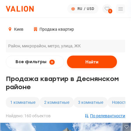
RU
/
USD
0
Киев
Продажа квартир
Найти
Все фильтры
0
Продажа квартир в Деснянском
районе
1 комнатные
2 комнатные
3 комнатные
Новостро
Найдено: 160 объектов
По релевантности