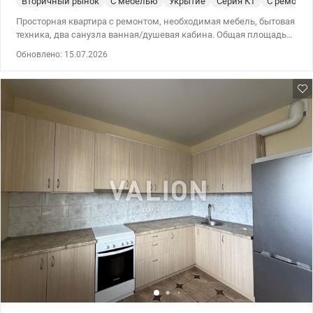
Вторичный рынок
С мебелью
Укрытие
Серия КТ
С ремонто
Просторная квартира с ремонтом, необходимая мебель, бытовая
техника, два санузла ванная/душевая кабина. Общая площадь
квартиры 90,6м2 Комнаты 17,1 м2; 17,2м2; 17,4м2. Лоджия
Обновлено: 15.07.2026
застеклена, утеплена Установленный кондиционер. В комнатах
на полу новый ламинат, на стенах обои. Кухонная мебель, новая
электрическая плита, вместительный холодильник и
морозильник (отдельно), вытяжка, фильтры воды. На полу
кафель. Из окон прекрасные виды. Развитая инфраструктура.
школы, садики, супермаркеты, укрытия, парковки, подземный
маркинг. Все рядом. Все маршруты Троещины начинаются с
Милославской улицы. Просмотры в удобное для Вас время.
Цена 90000 у.е. Моб.тел. 0982402742, 0953570166 Наталья
Николаевна valion.ua/1153944