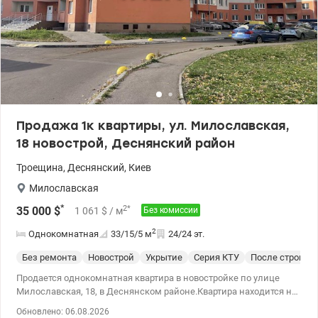
ст.м. «Почайная» – 30 мин транспортом. Цена: 45000 у.е., тел. 067
409-44-43 Оливия. valion.ua/1151276
Продажа 1к квартиры, ул. Милославская,
18 новострой, Деснянский район
Троещина
,
Деснянский
,
Киев
Милославская
*
2
*
35 000
$
1 061
$
/ м
Без комиссии
2
Однокомнатная
33/15/5
м
24/24 эт.
Без ремонта
Новострой
Укрытие
Серия КТУ
После строите
Продается однокомнатная квартира в новостройке по улице
Милославская, 18, в Деснянском районе.Квартира находится на
24-м этаже 24-этажного дома серии КТУ, построенного в 2021
Обновлено: 06.08.2026