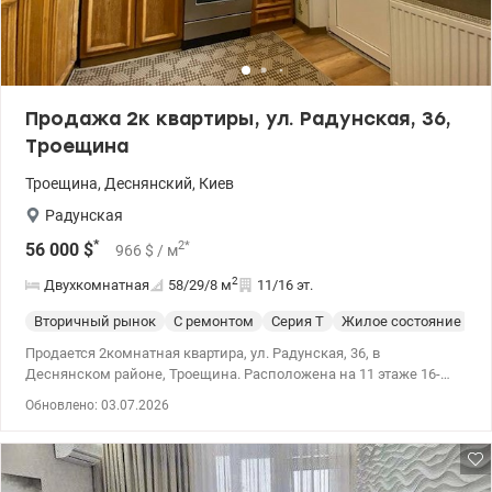
парки, зоны для прогулок, активного отдыха и выгула домашних
любимцев. Транспортная инфраструктура развита: рядом
конечные остановки многих автобусов, троллейбусов,
маршруток, а также остановки трамваев. Цена 87 000 у.е. (093)
939-77-45, (097) 939-77-45 Нина. valion.ua/1153594
Продажа 2к квартиры, ул. Радунская, 36,
Троещина
Троещина
,
Деснянский
,
Киев
Радунская
*
2
*
56 000
$
966
$
/ м
2
Двухкомнатная
58/29/8
м
11/16 эт.
Вторичный рынок
С ремонтом
Серия Т
Жилое состояние
Продается 2комнатная квартира, ул. Радунская, 36, в
Деснянском районе, Троещина. Расположена на 11 этаже 16-
этажного дома 1992 года. Просторная, светлая и уютная.
Обновлено: 03.07.2026
Площадь квартиры 58,3/28,7/8,5 кв.м. Комнаты раздельные,
санузел раздельный. Два балкона застеклены и обшиты
деревом. Хорошее жилое состояние. Чистый ухоженный
подъезд, грузовой и пассажирский лифт, есть консьерж. На