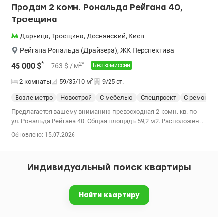
Продам 2 комн. Рональда Рейгана 40,
Троещина
Дарница
,
Троещина
,
Деснянский
,
Киев
Рейгана Рональда (Драйзера)
,
ЖК Перспектива
*
2
*
45 000
$
763
$
/ м
Без комиссии
2
2 комнаты
59/35/10
м
9/25 эт.
Возле метро
Новострой
С мебелью
Спецпроект
С ремонто
Предлагается вашему вниманию превосходная 2-комн. кв. по
ул. Рональда Рейгана 40. Общая площадь 59,2 м2. Расположена
квартира на 9/25. Квартира полностью готова к проживанию.
Обновлено: 15.07.2026
Выполнен качественный современный ремонт. Две спальни,
что создает комфорт, как для молодой семьи, так и для семьи с
ребенком. В квартире остается вся мебель и бытовая техника,
Индивидуальный поиск квартиры
поэтому новым владельцам не придется тратить время и
средства на обустройство. В доме есть лифт, консьерж. Локация
– одно из главных преимуществ. Рядом есть абсолютно вся
Найти квартиру
необходимая инфраструктура: супермаркеты, магазины, аптеки,
спортивные клубы, остановка общественного транспорта, все,
что нужно для комфортной повседневной жизни. Эта квартира