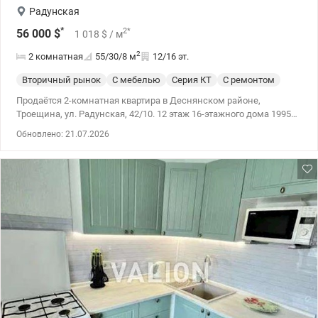
Радунская
*
2
*
56 000
$
1 018
$
/ м
2
2 комнатная
55/30/8
м
12/16 эт.
Вторичный рынок
С мебелью
Серия КТ
С ремонтом
Продаётся 2-комнатная квартира в Деснянском районе,
Троещина, ул. Радунская, 42/10. 12 этаж 16-этажного дома 1995
года, серия КТ. Квартира просторная, светлая и уютная. Площадь
Обновлено: 21.07.2026
57/29,9/8,1м.кв. Высота потолка 2,7м. Комнаты отдельные,
санузел раздельный. Две просторные лоджии. Нормальное
жилое состояние. Мебель и техника остаются новому
владельцу. Аккуратный подъезд, ухоженная придомовая
территория. Рядом есть садики, школы, детские и спорт-
площадки, супермаркеты, ТЦ, кафе и рестораны, аптеки.
Хорошая транспортная развязка. Цена 57 000 у.е. (093) 939-77-45,
(097) 939-77-45 Нина. valion.ua/1149544