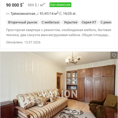
*
2
*
90 000
$
989
$
/ м
Без комиссии
2
Трёхкомнатная
91/47/14
м
19/25 эт.
Вторичный рынок
С мебелью
Укрытие
Серия КТ
С ремонто
Просторная квартира с ремонтом, необходимая мебель, бытовая
техника, два санузла ванная/душевая кабина. Общая площадь
квартиры 90,6м2 Комнаты 17,1 м2; 17,2м2; 17,4м2. Лоджия
Обновлено: 15.07.2026
застеклена, утеплена Установленный кондиционер. В комнатах
на полу новый ламинат, на стенах обои. Кухонная мебель, новая
электрическая плита, вместительный холодильник и
морозильник (отдельно), вытяжка, фильтры воды. На полу
кафель. Из окон прекрасные виды. Развитая инфраструктура.
школы, садики, супермаркеты, укрытия, парковки, подземный
маркинг. Все рядом. Все маршруты Троещины начинаются с
Милославской улицы. Просмотры в удобное для Вас время.
Цена 90000 у.е. Моб.тел. 0982402742, 0953570166 Наталья
Николаевна valion.ua/1153944