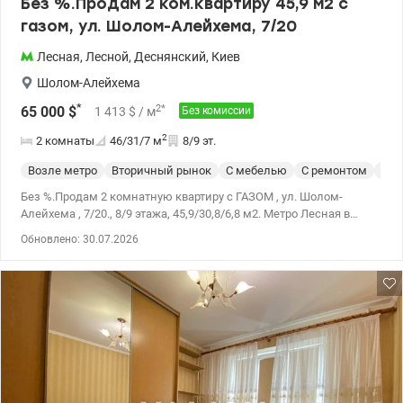
Без %.Продам 2 ком.квартиру 45,9 м2 с
газом, ул. Шолом-Алейхема, 7/20
Лесная
,
Лесной
,
Деснянский
,
Киев
Шолом-Алейхема
*
2
*
65 000
$
1 413
$
/ м
Без комиссии
2
2 комнаты
46/31/7
м
8/9 эт.
Возле метро
Вторичный рынок
С мебелью
С ремонтом
Укр
Без %.Продам 2 комнатную квартиру с ГАЗОМ , ул. Шолом-
Алейхема , 7/20., 8/9 этажа, 45,9/30,8/6,8 м2. Метро Лесная в
пешей доступности 15 минут. Квартира с частичной мебелью.
Обновлено: 30.07.2026
Уютная и просторая . Парадное в прекрасном состоянии, тамбур
, лифт. Удобная транспортная развязка . Хорошая и развитая
инфраструктура все рядом в пешей доступности . Цена 65000 у.е.
Оксана Фурс ,.067 724 12 86 , valion.ua/1151727