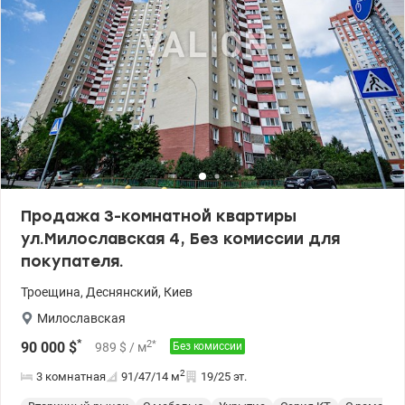
Продажа 3-комнатной квартиры
ул.Милославская 4, Без комиссии для
покупателя.
Троещина
,
Деснянский
,
Киев
Милославская
*
2
*
90 000
$
989
$
/ м
Без комиссии
2
3 комнатная
91/47/14
м
19/25 эт.