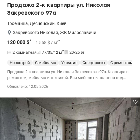
939-77-45, (097) 939-77-45 Нина. valion.ua/1153594
Продажа 2-к квартиры ул. Николая
Закревского 97а
Троещина
,
Деснянский
,
Киев
Закревского Николая
,
ЖК Милославичи
*
2
*
120 000
$
1 558
$
/ м
2
2 комнатная
77/35/12
м
20/25 эт.
Новострой
С мебелью
Укрытие
Спецпроект
С ремонтом
Продажа 2-к квартиры ул. Николая Закревского 97а. Квартира с
ремонтом, мебелью и техникой. Вся мебель выполнена под
индивидуальный заказ. Дом расположен около зеленой зоны,
Обновлено: 12.05.2026
возле дома есть ощущение чистого воздуха. Подъезд чистый,
есть консьерж, жильцы активны и не безразличны, аккуратный
двор, большая детская площадка. Лифт работает при
отключениях. Рядом школа, детский сад, магазины и кафе. 044
200 10 80 valion.ua/1148538