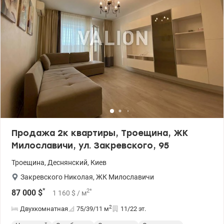
Продажа 2к квартиры, Троещина, ЖК
Милославичи, ул. Закревского, 95
Троещина
,
Деснянский
,
Киев
Закревского Николая
,
ЖК Милославичи
*
2
*
87 000
$
1 160
$
/ м
2
Двухкомнатная
75/39/11
м
11/22 эт.