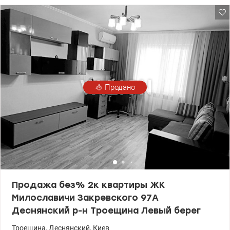
доме три лифта, в том числе один грузовой. Кухня расположена
в центре квартиры, но ее можно перенести в другую комнату,
превратив простор в кухню-студию с двумя отдельными
комнатами. Есть также просторный двойной коридор, который
можно переоборудовать в дополнительную комнату или
гардеробную. Установлены счетчики на воду и электричество.
Остекленная лоджия обеспечивает дополнительный комфорт. В
квартире остается встроенная кухня с техникой: электроплита,
вытяжка. Подъезды чистые, есть консьерж и кодовый замок.
Продано
т.044 200 10 80 Valion.ua/1119825
Продажа без% 2к квартиры ЖК
Милославичи Закревского 97А
Деснянский р-н Троещина Левый берег
Троещина
,
Деснянский
,
Киев