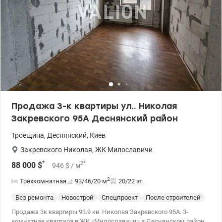
Продажа 3-к квартиры ул.. Николая
Закревского 95А Деснянский район
Троещина
,
Деснянский
,
Киев
Закревского Николая
,
ЖК Милославичи
*
2
*
88 000
$
946
$
/ м
2
Трёхкомнатная
93/46/20
м
20/22 эт.
Без ремонта
Новострой
Спецпроект
После строителей
Продажа 3к квартиры 93.9 кв. Николая Закревского 95А. 3-
комнатная квартира в ЖК «Милославичи» в Деснянском районе