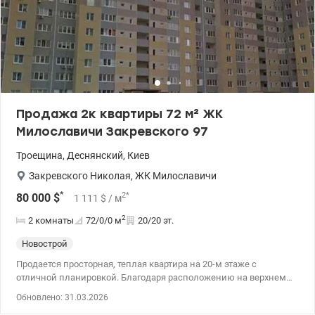
Продажа 2к квартиры 72 м² ЖК
Милославичи Закревского 97
Троещина
,
Деснянский
,
Киев
Закревского Николая
,
ЖК Милославичи
*
2
*
80 000
$
1 111
$
/ м
2
2 комнаты
72/0/0
м
20/20 эт.
Новострой
Продается просторная, теплая квартира на 20-м этаже с
отличной планировкой. Благодаря расположению на верхнем
этаже обеспечивается эффективная циркуляция отопления с
Обновлено: 31.03.2026
верхней части дома, поэтому зимой здесь всегда тепло и свет. В