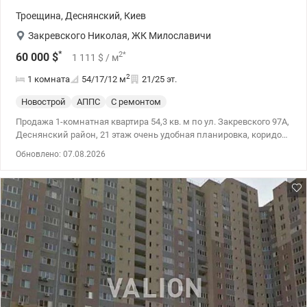
Троещина
,
Деснянский
,
Киев
Закревского Николая
,
ЖК Милославичи
*
2
*
60 000
$
1 111
$
/ м
2
1 комната
54/17/12
м
21/25 эт.
Новострой
АППС
С ремонтом
Продажа 1-комнатная квартира 54,3 кв. м по ул. Закревского 97А,
Деснянский район, 21 этаж очень удобная планировка, коридор
можно переукомплектовать под гостиную или гардеробную.
Обновлено: 07.08.2026
Просмотр в удобное для Вас время 044 200 10 80
Valion.ua/1142910