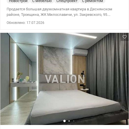
Новострой
С мебелью
Спецпроект
С ремонтом
Продается большая двухкомнатная квартира в Деснянском
районе, Троещина, ЖК Милославичи, ул. Закревского, 95.
Квартира расположена на 11 этаже 22-этажного дома 2013 года.
Обновлено: 17.07.2026
Площадь квартиры 75/38,7/11,3 м.кв. Высота потолков 2,60м.
Комнаты раздельные, санузел смежный 5,7м.кв. Большая
застекленная лоджия с функциональными шкафами для
хранения. В квартире выполнен качественный ремонт.
Проведен интернет. Квартира укомплектована, присутствует
несколько вместительных шкафов для хранения большого
количества вещей. Бытовая техника и мебель остаются новому
владельцу. Закрытый тамбур, порядочные соседи. Аккуратный
подъезд, два лифта, консьерж, удобный пандус. Обустроеная
придомовая территория. В доме есть оборудование резервного
питания, что означает постоянное наличие воды, отопления,
работы лифтов и освещение дома. Дом находится в спокойном
ЖК, собственный микрорайон с магазинами, почтой, кафе,
клиниками, спортзалом, детским садом, школой, парковкой
для авто и всеми удобствами для проживания. Рядом есть
парки, зоны для прогулок, активного отдыха и выгула домашних
любимцев. Транспортная инфраструктура развита: рядом
конечные остановки многих автобусов, троллейбусов,
маршруток, а также остановки трамваев. Цена 87 000 у.е. (093)