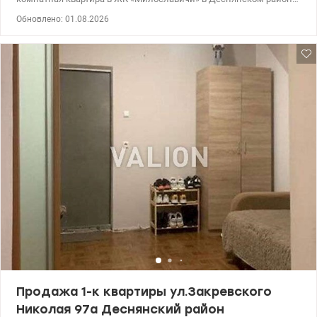
Троещины. Квартира находится в современном монолитно-
Обновлено: 01.08.2026
каркасном доме. Дом имеет ухоженное парадное с консьержем,
а для удобства жильцов работают три лифта, включая грузовой.
Квартира расположена на 20 этаже, она двусторонняя, не
угловая и очень теплая. Жилье предлагается без ремонта в
состоянии после строителей. Инфраструктура района отлично
развита. В пешей доступности расположены школы, детские
сады и супермаркеты. Рядом находятся окончательные
остановки общественного транспорта. Для прогулок и досуга
есть облагороженная зона отдыха . 044 200 10 80
Valion.ua/1143789
Продажа 1-к квартиры ул.Закревского
Николая 97а Деснянский район