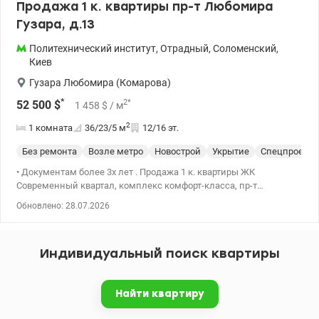
Продажа 1 к. квартиры пр-т Любомира
Гузара, д.13
Политехнический институт
,
Отрадный
,
Соломенский
,
Киев
Гузара Любомира (Комарова)
*
2
*
52 500
$
1 458
$
/ м
2
1 комната
36/23/5
м
12/16 эт.
Без ремонта
Возле метро
Новострой
Укрытие
Спецпроект
• Документам более 3х лет . Продажа 1 к. квартиры ЖК
Современный квартал, комплекс комфорт-класса, пр-т
Любомира Гузара, д.13., 12/16 эт. , 36м2. • Квартира после
Обновлено: 28.07.2026
строителей , свободной планировки. •Два лифта в подъезде,
инд. счетчики Х/Г вода, счетчик тепла. Автономное отопление
дома .Бомбоубежище (укрытие) . • Уютный комплекс из 3-х
Индивидуальный поиск квартиры
домов, видеонаблюдение, охрана, парковка. Очень красивая
гостевая зона+ ресепшн. •На территории – все необходимое для
комфортного проживания: детсад, магазины, Укрпочта, Новая
Найти квартиру
почта, кафе. •Скоростной трамвай (20 мин.)- пл. Победы., м
.Вокзальная. НАУ и КПИ –10 минут. •Цена : 52500 у.е. 093 191 36