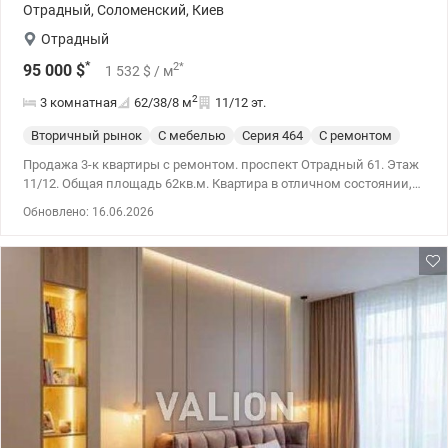
Отрадный
,
Соломенский
,
Киев
Отрадный
*
2
*
95 000
$
1 532
$
/ м
2
3 комнатная
62/38/8
м
11/12 эт.
Вторичный рынок
С мебелью
Cерия 464
С ремонтом
Продажа 3-к квартиры с ремонтом. проспект Отрадный 61. Этаж
11/12. Общая площадь 62кв.м. Квартира в отличном состоянии,
продается с мебелью и техникой: газовая плита, бойлер,
Обновлено: 16.06.2026
двухтарифный счетчик на свет. В доме 2 лифта. Аккуратное
парадное. Хорошая транспортная развязка. Рядом парк
Отрадный. Школы, детские сады, супермаркет Фора, кафе и пр.
044 200 10 80 valion.ua/1142799