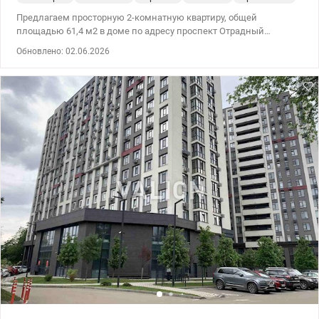
Предлагаем просторную 2-комнатную квартиру, общей
площадью 61,4 м2 в доме по адресу проспект Отрадный
(Чубаря), 2 . Квартира расположена на 23 этаже 26 этажного
Обновлено: 02.06.2026
дома, имеет удобную, функциональную планировку. Дом
построен в 2019 году в тихом, зеленом районе столицы,
недалеко от Отрадного парка. Квартира просторная, светлая и
очень уютная, из окон открывается панорамный вид на город.
Выполнен качественный ремонт, есть подогрев полов,
установлена ​​система бесперебойного питания, что очень важно
в современных условиях. Мебель и техника при продаже
остается. В доме есть обустроенное укрытие, установлен
генератор системы отопления. Для жильцов дома есть
закрытая парковка. Развитая инфраструктура рядом: детские
сады, школы и больницы в пешей доступности. Удобная
транспортная развязка, рядом магазины, супермаркеты.
Звоните, организуем быстрый показ. Цена 103000 у.е. Марина
0937935908 valion.ua/1129583