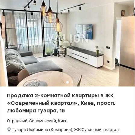
ухоженный подъезд, новый лифт. Развитая инфраструктура,
уютный и тихий двор. Рядом находятся магазины,
супермаркеты, парк, остановки общественного транспорта. До
станции скоростного трамвая — 5 минут пешком. Цена — 46 500
у.е. 0971368915 Діана Valion.ua/ 1147168
Продажа 2-комнатной квартиры в ЖК
«Современный квартал», Киев, просп.
Любомира Гузара, 15
Отрадный
,
Соломенский
,
Киев
Гузара Любомира (Комарова)
,
ЖК Сучасный квартал