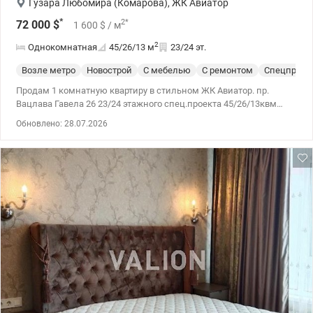
Гузара Любомира (Комарова)
,
ЖК Авиатор
*
2
*
72 000
$
1 600
$
/ м
2
Однокомнатная
45/26/13
м
23/24 эт.
Возле метро
Новострой
С мебелью
С ремонтом
Спецпроек
Продам 1 комнатную квартиру в стильном ЖК Авиатор. пр.
Вацлава Гавела 26 23/24 этажного спец.проекта 45/26/13квм
Продажа квартиры с ремонтом, мебелью, техникой. Отлично
Обновлено: 28.07.2026
подойдёт для жизни и для орендного бизнеса. Великолепный
вид на город. Деские и спортивные площадки. Развита
инфросруктура, рядом магазины и бутики. в пешей доступности
остановка скоростного трамвая. Цена: 72000 у.е 0952331313
Иннна Valion.ua/1120131