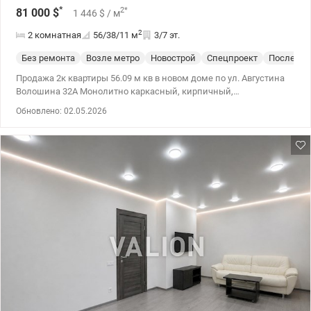
*
2
*
81 000
$
1 446
$
/ м
2
2 комнатная
56/38/11
м
3/7 эт.
Без ремонта
Возле метро
Новострой
Спецпроект
После ст
Продажа 2к квартиры 56.09 м кв в новом доме по ул. Августина
Волошина 32А Монолитно каркасный, кирпичный,
семиэтажный дом с подземным паркингом, индивидуальным
Обновлено: 02.05.2026
отоплением, закрытой территорией, укрытием, охраной,
видеонаблюдением. Развитая инфраструктура, все рядом,
школа, детский сад, магазины, спорт комплекс. Ближайшая
станция м. Шулявска. Также продажа машиноместа в паркинге.
044 200 10 80 Valion.ua/1134948