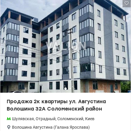
044 200 10 80 valion.ua/1135486
Продажа 2к квартиры ул. Августина
Волошина 32А Соломенский район
Шулявская
,
Отрадный
,
Соломенский
,
Киев
Волошина Августина (Галана Ярослава)