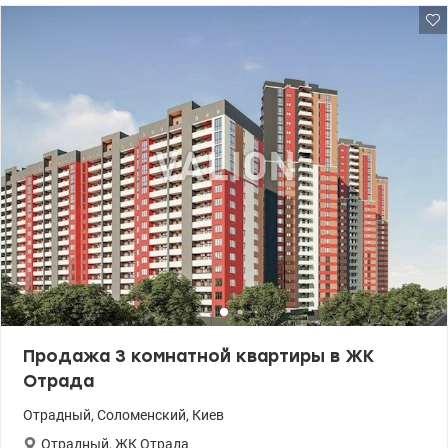
мебелью и техникой: - кухня - гостинная с зоной отдыха -
кондиционеры - теплый пол - два санузла - балкон-лоджия
Квартира имеет свое парковочное место и кладовое
оборудованое помещение 6,5 м. Укрытие, Закрытая территория,
охрана и видеообзор, консьерж, своя внутренняя
инфраструктура, а также развитая инфраструктура района –
школы, сады, супермаркеты, рынок – все рядом. Много детских
и спортивных площадок. Великолепная транспортная развязка.
Цена 159990 у.е. Оксана Фурс ,.067 724 12 86 , valion.ua/1089334
Продажа 3 комнатной квартиры в ЖК
Отрада
Отрадный
,
Соломенский
,
Киев
Отрадный
,
ЖК Отрада