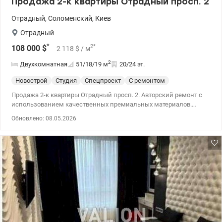
Продажа 2-к квартиры Отрадный просп. 2
Отрадный
,
Соломенский
,
Киев
Отрадный
*
2
*
108 000
$
2 118
$
/ м
2
Двухкомнатная
51/18/19
м
20/24 эт.
Новострой
Студия
Спецпроект
С ремонтом
Продажа 2-к квартиры Отрадный просп. 2. Авторский ремонт с
использованием качественных премиальных материалов.
Панорамные окна с прекрасным видом и максимальным
Обновлено: 08.05.2026
количеством дневного света (кухня студия). Полностью
оборудованная премиальная кухня со встроенной техникой
Bosch (холодильник, индукционная плита, духовой шкаф,
посудомоечная машина, микроволновка, вытяжка)
Дизайнерское освещение с теплым уютным светом – разные
варианты подсветки. 044 200 10 80 valion.ua/1146351