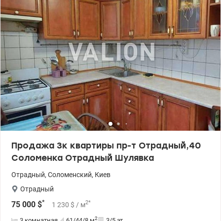
Продажа 3к квартиры пр-т Отрадный,40
Соломенка Отрадный Шулявка
Отрадный
,
Соломенский
,
Киев
Отрадный
*
2
*
75 000
$
1 230
$
/ м
2
3 комнатная
61/44/8
м
3/5 эт.