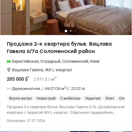
Продажа 2-к квартира бульв. Вацлава
Гавела 6/7а Соломенский район
Берестейская
,
Отрадный
,
Соломенский
,
Киев
Вацлава Гавела
,
ЖК L-квартал
*
2
*
205 000
$
2 971
$
/ м
2
Двухкомнатная
69/27/26
м
22/22 эт.
Возле метро
Новострой
С мебелью
Укрытие
Элит
Спецпр
Продажа 2-к квартира бульв. Вацлава Гавела 6/7а. Дизайнерская
квартира с террасой ЖК L-квартал. Отдельная гардеробная.
Высота потолков 3м. Лифт работает от генератора, если
Обновлено: 07.07.2026
отключение света и есть, генератор в ЖК отопление и воду. В
квартире дорогой ремонт от дизайнера, качественная мебель.