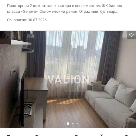
Просторная 2-комнатная квартира в современном ЖК бизнес-
класса «Geneva», Соломенский район, Отрадный, бульвар
Вацлава Гавела, 9А. Квартира расположена на 21 этаже,
Обновлено: 30.07.2026
площадь 73/34/15 кв.м. Планировка: • две отдельные
просторные спальни; * пргосторная кухня гостинная; • два
санузла — один с ванной, второй с душевой кабиной; •
просторная прихожая. Полная комплектация техники : •
кондиционеры в каждой комнате. Кухня: • посудомоечная
машина; • духовой шкаф; • варочная поверхность; • холодильник;
• вытяжка. Бытовая техника и комфорт: • стиральная машина; •
бойлер; • телевизоры; • видеодомофон. О жилом комплексе
«Geneva»: • современный ЖК бизнес-класса; • стильная
архитектура и презентабельная входная группа; • автономное
отопление; • лифты подключены к генераторам; • высокий
уровень безопасности и комфорта для жителей. Локация:
Зелёный оазис в городе • рядом парк «Орлятко» и озеро —
идеальное место для прогулок, спорта и отдыха; • 10 минут
пешком до скоростного трамвая — быстрый доступ в центр без
пробок; • метро Берестейская, Шулявская в пешей доступности
или 15 минут общественным транспортом. 044 200 10 80
valion.ua/1147768