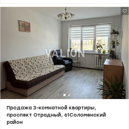
есть отдельная гардеробная комната. Вся необходимая мебель
и техника уже в квартире. Современная система очистки воды+
отдельный фильтр для питьевой воды. Теплая, светлая,
ухоженная (есть теплый пол). Закрыта территория охраняемого
и видеонаблюдения 24/7. На территории дома есть кафе,
магазины, салоны и детский сад. Также в доме имеется
двухуровневый подземный паркинг. Рядом большой зеленый
парк – прекрасное место для прогулок и отдыха. 044 200 10 80
valion.ua/1143187
Продажа 3-комнатной квартиры,
проспект Отрадный, 61Соломенский
район