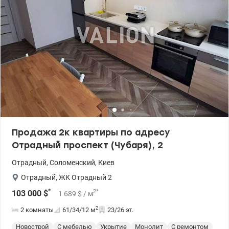
Локация: 5 минут пешком до парков «Юность» и «Генерала
Потапова» Удобная транспортная развязка: скоростной трамвай,
автобусы, маршрутки Быстрый доступ к центру города, ТРЦ
«Украина», цирку и железнодорожному вокзалу Цена 90000 у.е.
Андрей 0679182169 valion.ua/1143549
Продажа 2к квартиры по адресу
Отрадный проспект (Чубаря), 2
Отрадный
,
Соломенский
,
Киев
Отрадный
,
ЖК Отрадный 2
*
2
*
103 000
$
1 689
$
/ м
2
2 комнаты
61/34/12
м
23/26 эт.
Новострой
С мебелью
Укрытие
Монолит
С ремонтом