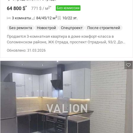
*
2
*
64 800
$
771
$
/ м
Без комиссии
2
3 комнаты
84/45/12
м
10/22 эт.
Без ремонта
Новострой
Спецпроект
После строителей
Продается 3-комнатная квартира в доме комфорт-класса в
Соломенском районе, ЖК Отрада, проспект Отрадный, 93/2. Дом
1, секция 1. Общая площадь 83.7 м2 Есть выбор этажей. Дома
Обновлено: 31.03.2026
комфорт-класса, выстроены по монолитно-каркасной
технологией с заполнением из газоблока и утеплением
минеральной ватой. Централизованное отопление и наличие
счетчиков на коммуникации, состояние квартиры – без
отделки. Комплекс с закрытой территорией, двор без машин,
подземный паркинг, собственная инфраструктура. Рядом
остановки общественного транспорта. Цена 64000 у.е Моб. (096)
59-43-044 Вита, без комиссии. valion.ua/1071311