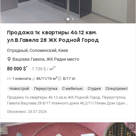
Продажа 1к квартиры 46.12 квм.
ул.В.Гавела 28 ЖК Родной Город
Отрадный
,
Соломенский
,
Киев
Вацлава Гавела
,
ЖК Ридне мисто
*
2
*
80 000
$
1 739
$
/ м
2
1 комната
46/11/16
м
8/17 эт.
Новострой
Переуступка
С мебелью
Студия
Спецпроект
С
Продажа 1к квартиры 46.12 кв.м ЖК Родной Город. Переуступка.
Гавела Вацлава 28 8/17 этажного дома 46,2/11/16квм Дом сдан.
Рациональная планировка: кухня-студия, спальня, увеличен
Обновлено: 28.07.2026
санузел, добавлена гардеробная комната. Три контура теплого
пола (ванная, кухня, коридор). В доме котельная. На все есть
счетчики. Квартира укомплектована мебелью и техникой
ведущих производителей для комфортного проживания.