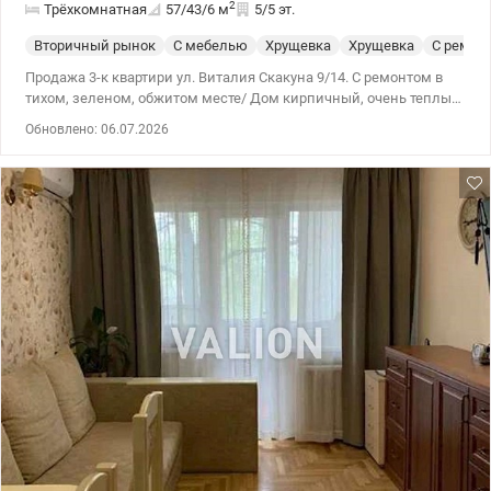
2
Трёхкомнатная
57/43/6
м
5/5 эт.
Вторичный рынок
С мебелью
Хрущевка
Хрущевка
С ремон
Продажа 3-к квартири ул. Виталия Скакуна 9/14. С ремонтом в
тихом, зеленом, обжитом месте/ Дом кирпичный, очень теплый,
толстые стены, квартира находится внутри дома, не угловая.
Обновлено: 06.07.2026
Продажа возможна со всей мебелью и техникой, стиральная
машина, посудомоечная машина, холодильник, кондиционер,
телевизор. 044 200 10 80 valion.ua/1151127