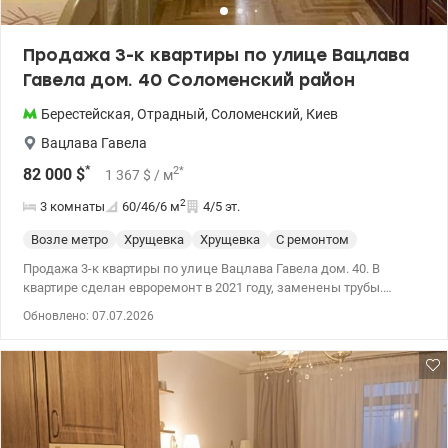
Продажа 3-к квартиры по улице Вацлава
Гавела дом. 40 Соломенский район
Берестейская
,
Отрадный
,
Соломенский
,
Киев
Вацлава Гавела
*
2
*
82 000
$
1 367
$
/ м
2
3 комнаты
60/46/6
м
4/5 эт.
Возле метро
Хрущевка
Хрущевка
С ремонтом
Продажа 3-к квартиры по улице Вацлава Гавела дом. 40. В
квартире сделан евроремонт в 2021 году, заменены трубы.
Квартира общей площадью 59,6 кв.м., большая комната – 20,6
Обновлено: 07.07.2026
кв.м. Жилая комната - 14,1 кв.м., еще одна жилая комната - 10,8
кв.м., кухня - 5,8 кв.м. Рядом с домом в 500м парк Отрадный с
озером, парк Мамаева слобода. Рядом в 100 м новый
современный детский сад с бассейном, школа №310,
музыкальная школа им. Кабалевского, спортивный лицей,
лицей НТТУ КПИ. Рядом также расположен рынок Отрадный,
аптеки, в 20 мин. от дома Медгородок – клиническая больница