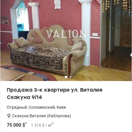
Квартира выгодно подойдет для проживания и аренды .Удобное
расположение. Неподалеку от магазинов (фора, АТБ, Пчелка)
школа, детский сад, музыкальная школа, детская поликлиника.
Возле дома остановка скоростного трамвая, позволяющая
быстро добраться до вокзала, НАУ. Зеленая зона парк Отрадный
в пешей доступности (10мин), множество маленьких скверов.
Также рядом клиника Исида, клиника микрохирургии глаза и
тд. Цена 80000 у.е. Инна 095 233 13 13 valion.ua/1038003
Продажа 3-к квартири ул. Виталия
Скакуна 9/14
Отрадный
,
Соломенский
,
Киев
Скакуна Виталия (Каблукова)
*
2
*
75 000
$
1 316
$
/ м