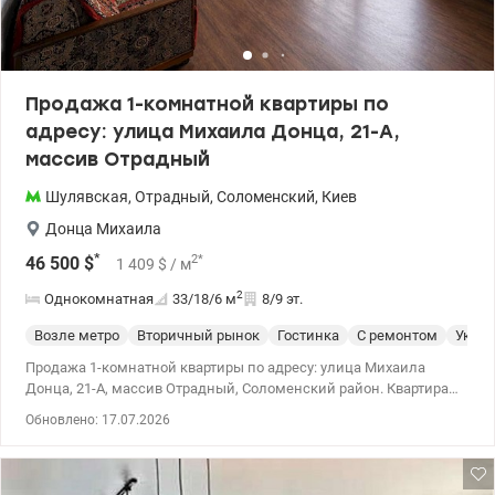
доступ в центр без пробок! О ЖК и инфраструктуре:
«Современный квартал» – это концепция «город в городе», где
все необходимое под рукой: закрытая территория под
круглосуточной охраной. Наличие обустроенного
бомбоубежища. Внутри ЖК: минимаркеты, уютная кофейня,
Продажа 1-комнатной квартиры по
салоны красоты, отделения Новой и Укрпочты. Для
адресу: улица Михаила Донца, 21-А,
автовладельцев: паркинг и станции зарядки для электрокаров.
Рядом: рынок, торговые центры и один из лучших парков Киева
массив Отрадный
– Отрадный. Цена - 138000 у.е., 0661825672 Екатерина,
Valion.ua/1149281
Шулявская
,
Отрадный
,
Соломенский
,
Киев
Донца Михаила
*
2
*
46 500
$
1 409
$
/ м
2
Однокомнатная
33/18/6
м
8/9 эт.
Возле метро
Вторичный рынок
Гостинка
С ремонтом
Укры
Продажа 1-комнатной квартиры по адресу: улица Михаила
Донца, 21-А, массив Отрадный, Соломенский район. Квартира
расположена на 8 этаже 9-этажного кирпичного дома с
Обновлено: 17.07.2026
газоснабжением. Общая площадь — 33 кв. м, жилая площадь —
18,4 кв. м, площадь кухни — 6 кв. м. Квартира после
косметического ремонта. Застеклённый балкон, обшитый
вагонкой, совмещённый санузел, установлен бойлер. Чистый и