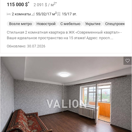
*
2
*
115 000
$
2 091
$
/ м
2
2 комнаты
55/32/17
м
15/17 эт.
Возле метро
Новострой
С мебелью
Укрытие
Спецпроект
Стильная 2 комнатная квартира в ЖК «Современный квартал» -
Ваше идеальное пространство на 15 этаже! Адрес: просп.
Любомира Гузара (Комарова), 15а. Современная полностью
Обновлено: 30.07.2026
готовая к жизни двухкомнатная квартира в одном из самых
динамичных комплексов Соломенского района. Идеальный
вариант как для собственного проживания, так и для
высоколиквидной аренды. Планировка: Функциональная и
продуманная — две отдельные жилые комнаты и просторная
кухня. Общая площадь квартиры – 55 м², расположена на
видовом 15-м этаже (из 16-ти). Выполнен качественный ремонт.
Квартира укомплектована новой мебелью и техникой
(посудомоечная машина, индукционная плита, духовой шкаф,
холодильник, стиральная машина с сушилкой, бойлер,
кондиционер). В ремонте использовались премиальные
материалы. В ванной комнате теплый пол. Выбрав эту квартиру,
Вам останется разложить только свои вещи! Ориентиры: парк
«Отрадный», НАУ, КПИ, Медгородок, Индустриальный мост.
Транспорт: 5 минут пешком до скоростного трамвая — быстрый