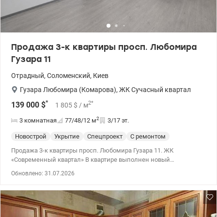
Продажа 3-к квартиры просп. Любомира
Гузара 11
Отрадный
,
Соломенский
,
Киев
Гузара Любомира (Комарова)
,
ЖК Сучасный квартал
*
2
*
139 000
$
1 805
$
/ м
2
3 комнатная
77/48/12
м
3/17 эт.
Новострой
Укрытие
Спецпроект
С ремонтом
Продажа 3-к квартиры просп. Любомира Гузара 11. ЖК
«Современный квартал» В квартире выполнен новый
современный ремонт в стильном офисном формате. Квартира
Обновлено: 31.07.2026
подойдет как для проживания, так и для инвестиций или
арендного бизнеса. 044 200 10 80 valion.ua/1131516