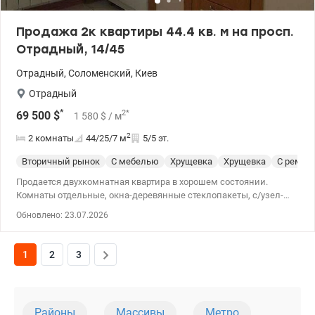
Продажа 2к квартиры 44.4 кв. м на просп.
Отрадный, 14/45
Отрадный
,
Соломенский
,
Киев
Отрадный
*
2
*
69 500
$
1 580
$
/ м
2
2 комнаты
44/25/7
м
5/5 эт.
Вторичный рынок
С мебелью
Хрущевка
Хрущевка
С ремон
Продается двухкомнатная квартира в хорошем состоянии.
Комнаты отдельные, окна-деревянные стеклопакеты, с/узел-
плитка, бойлер; пол-паркет, ламинат, плитка; батареи и
Обновлено: 23.07.2026
электричество заменены, два кондиционера, мебель Италия и
под заказ. Бытовая техника есть. Балкон застеклен. Тихий двор,
рядом парк, детский сад, школа, магазины. т.044 200 10 80
1
2
3
Valion.ua/1115830
Районы
Массивы
Метро