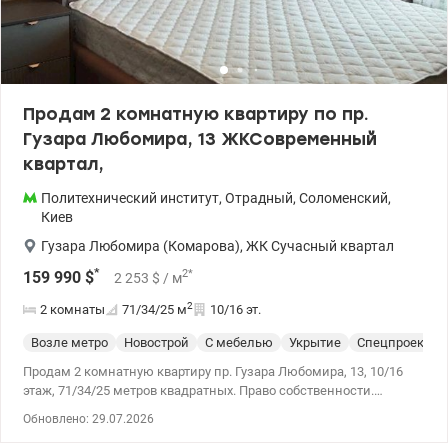
Продам 2 комнатную квартиру по пр.
Гузара Любомира, 13 ЖКСовременный
квартал,
Политехнический институт
,
Отрадный
,
Соломенский
,
Киев
Гузара Любомира (Комарова)
,
ЖК Сучасный квартал
*
2
*
159 990
$
2 253
$
/ м
2
2 комнаты
71/34/25
м
10/16 эт.
Возле метро
Новострой
С мебелью
Укрытие
Спецпроект
Продам 2 комнатную квартиру пр. Гузара Любомира, 13, 10/16
этаж, 71/34/25 метров квадратных. Право собственности.
Скоростной трамвай – 10 мин. , станция метро Берестейская и
Обновлено: 29.07.2026
КПИ- до 20 минут. Видовая квартира панорамно-видовая с
современным ремонтом, укомплектована необходимой