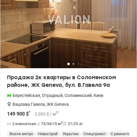
№6. В 100 м магазин Фора, в 200 м магазин АТБ. Транспртное
сообщение прекрасное, остановка трамвая, остановка
троллейбуса, автобуса, до быстрого трамвая 044 200 10 80
Valion.ua/1149628
Продажа 2к квартиры в Соломенском
районе, ЖК Geneva, бул. В.Гавела 9а
Берестейская
,
Отрадный
,
Соломенский
,
Киев
Вацлава Гавела
,
ЖК Geneva
*
2
*
149 900
$
2 053
$
/ м
2
2 комнатная
73/34/15
м
21/25 эт.
Возле метро
Новострой
Укрытие
Спецпроект
С ремонтом