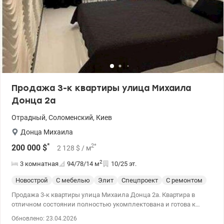
Продажа 3-к квартиры улица Михаила
Донца 2а
Отрадный
,
Соломенский
,
Киев
Донца Михаила
*
2
*
200 000
$
2 128
$
/ м
2
3 комнатная
94/78/14
м
10/25 эт.
Новострой
С мебелью
Элит
Спецпроект
С ремонтом
Продажа 3-к квартиры улица Михаила Донца 2а. Квартира в
отличном состоянии полностью укомплектована и готова к
комфортному проживанию. Современная планировка,
Обновлено: 23.04.2026
дополнительно утепленная, светлые и просторные комнаты,