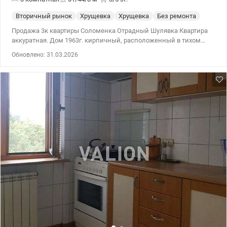
Вторичный рынок
Хрущевка
Хрущевка
Без ремонта
Продажа 3к квартиры Соломенка Отрадный Шулявка Квартира
аккуратная. Дом 1963г. кирпичный, расположенный в тихом
районе Соломенский г.Киева, хорошее состояние, подъезды
Обновлено: 31.03.2026
чистые, пр-т Отрадный,40. Квартира двухсторонняя, с/у
отдельный, балкон. Квартира в жилом состоянии - въезжай и
живи. Пол паркет, стены обои, полностью меблированы. В
таком виде все остается. В доме магазины овощной, гастроном,
парикмахерская. В шаговой доступности магазины, базарчик,
аптека, детсад, школа. Удобная транспортная развязка. Возле
дома автобусная и троллейбусная остановки, едут прямо в
метро. Этаж третий пятиэтажного дома. Высота потолков Н =
2.6м; Площадь общая 61м2; Жилая 43,9м2; Кухня 7,6 м2;
Прихожая 4,3 м2; Ванная 1,8 м2; Туалет 0,9 м2. ванная комната,
туалет облицованы плиткой. металлическим гаражом N77
площадью 18.2м2 6х3м. Тел.(044) 200-10-80 valion.ua/1121910