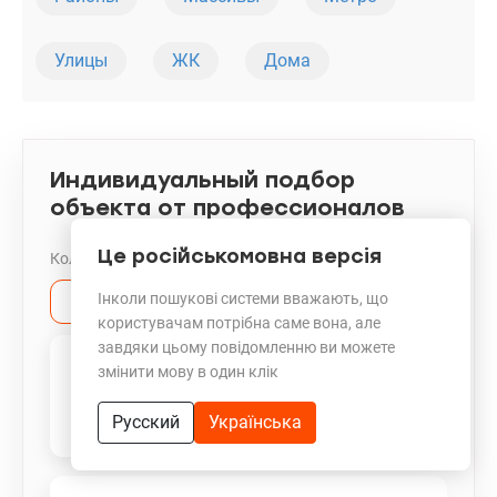
Улицы
ЖК
Дома
Индивидуальный подбор
объекта от профессионалов
Це російськомовна версія
Количество комнат:
Інколи пошукові системи вважають, що
1
2
3
4
5+
користувачам потрібна саме вона, але
завдяки цьому повідомленню ви можете
змінити мову в один клік
Русский
Українська