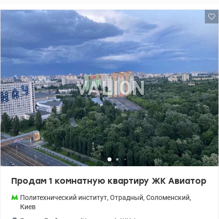
98 Наталия , valion.uа /1127812
Продам 1 комнатную квартиру ЖК Авиатор
Политехнический институт
,
Отрадный
,
Соломенский
,
Киев