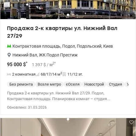
Продажа 2-к квартиры ул. Нижний Вал
27/29
Контрактовая площадь
,
Подол
,
Подольский
,
Киев
Нижний Вал
,
ЖК Подол Престиж
*
2
*
95 000
$
1 397
$
/ м
2
2 комнатная
68/17/14
м
11/12 эт.
Без ремонта
Возле метро
єОселя
Новострой
Студия
Укры
Продажа 2-к квартиры ул. Нижний Вал 27/29. Подол,
Контрактовая площадь. Планировка комнат – студия.
Свободная планировка, под чистовую, коммуникации
Обновлено: 31.03.2026
подключены, счетчики установлены, лифты работают. Дом
частично заселен. Во дворе парковка. Напротив метро. 044 200
10 80 valion.ua/1133649