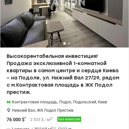
расположен в самом комплексе. Рядом - Подол, где
расположено много ресторанов и кафе. Шевченковский район
ул. Глубочицкая 32а, ЖК «Покровский Посад» Продам 2-
комнатную квартиру. 163000 у.е Светлана, тел. 096-126-02-44
valion.ua/1148599
Высокорентабельная инвестиция!
Продажа эксклюзивной 1-комнатной
квартиры в самом центре и сердце Киева
– на Подоле, ул. Нижний Вал 27/29, рядом
с м.Контрактовая площадь в ЖК Подол
престиж.
Контрактовая площадь
,
Подол
,
Подольский
,
Киев
Нижний Вал
,
ЖК Подол Престиж
*
2
*
76 000
$
2 533
$
/ м
Без комиссии
2
1 комната
30/14/5
м
12/12 эт.