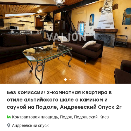
техникой, гардеробной комнатой, 2-мя санузлами. ЖК Podil Plaza
& Residence бизнес-класса, с собственной охраной, автономной
котельной, фитнес-клубом и спа-салоном, в доме установлен
генератор. Цена 248 000 у.е. тел. (067) 445 26 27 Евгения.
valion.ua/1127724
Без комиссии! 2-комнатная квартира в
стиле альпийского шале с камином и
сауной на Подоле, Андреевский Спуск 2г
Контрактовая площадь
,
Подол
,
Подольский
,
Киев
Андреевский спуск