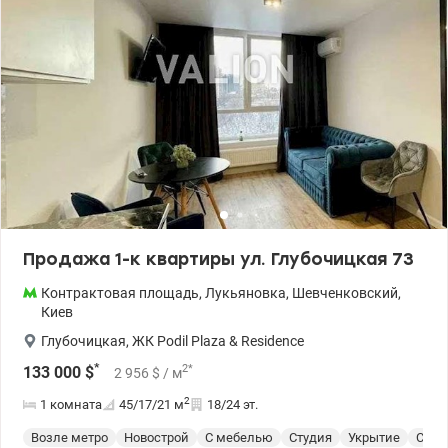
ламинированный паркет, окна деревянные стеклопакеты.
Квартира продается с мебелью и техникой. Во дворе есть
парковочное место. Рядом детский сад, гимназия, детская и
взрослая поликлиники, кинотеатр, парки, река Днепр.
Супермаркеты, магазины, развлекательная и
административная инфраструктура в пределах 800 м от дома.
До станций метро Контрактовая площадь и Тараса Шевченко 10
минут пешком. Цена 185000у.е. тел. 050-146-45-76 Инна
Valion.ua/1042374
Продажа 1-к квартиры ул. Глубочицкая 73
Контрактовая площадь
,
Лукьяновка
,
Шевченковский
,
Киев
Глубочицкая
,
ЖК Podil Plaza & Residence
*
2
*
133 000
$
2 956
$
/ м
2
1 комната
45/17/21
м
18/24 эт.
Возле метро
Новострой
С мебелью
Студия
Укрытие
Спец