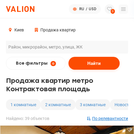
RU
/
USD
0
Киев
Продажа квартир
Найти
Все фильтры
0
Продажа квартир метро
Контрактовая площадь
1 комнатные
2 комнатные
3 комнатные
Новостро
Найдено: 39 объектов
По релевантности