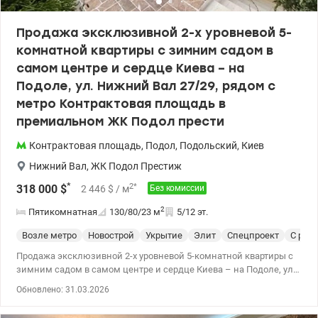
Продажа эксклюзивной 2-х уровневой 5-
комнатной квартиры с зимним садом в
самом центре и сердце Киева – на
Подоле, ул. Нижний Вал 27/29, рядом с
метро Контрактовая площадь в
премиальном ЖК Подол прести
Контрактовая площадь
,
Подол
,
Подольский
,
Киев
Нижний Вал
,
ЖК Подол Престиж
*
2
*
318 000
$
2 446
$
/ м
Без комиссии
2
Пятикомнатная
130/80/23
м
5/12 эт.
Возле метро
Новострой
Укрытие
Элит
Спецпроект
С рем
Продажа эксклюзивной 2-х уровневой 5-комнатной квартиры с
зимним садом в самом центре и сердце Киева – на Подоле, ул.
Нижний Вал 27/29, рядом с метро Контрактовая площадь в
Обновлено: 31.03.2026
премиальном ЖК Подол престиж. Общая площадь 130 м2,
жилая 80 м2, кухня 23 м2 Новостройка, расположенная прямо