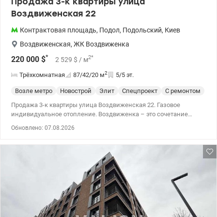
Продажа 3-к квартиры улица
Воздвиженская 22
Контрактовая площадь
,
Подол
,
Подольский
,
Киев
Воздвиженская
,
ЖК Воздвиженка
*
2
*
220 000
$
2 529
$
/ м
2
Трёхкомнатная
87/42/20
м
5/5 эт.
Возле метро
Новострой
Элит
Спецпроект
С ремонтом
Продажа 3-к квартиры улица Воздвиженская 22. Газовое
индивидуальное отопление. Воздвиженка – это сочетание
архитектурной эстетики, статуса и комфорта жизни в центре
Обновлено: 07.08.2026
столицы. 044 200 10 80 valion.ua/ 1153236