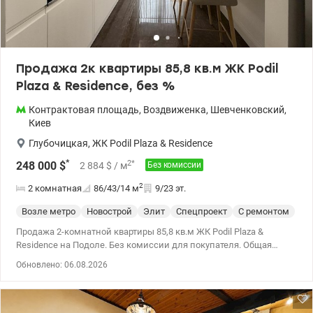
Продажа 2к квартиры 85,8 кв.м ЖК Podil
Plaza & Residence, без %
Контрактовая площадь
,
Воздвиженка
,
Шевченковский
,
Киев
Глубочицкая
,
ЖК Podil Plaza & Residence
*
2
*
248 000
$
2 884
$
/ м
Без комиссии
2
2 комнатная
86/43/14
м
9/23 эт.
Возле метро
Новострой
Элит
Спецпроект
С ремонтом
Продажа 2-комнатной квартиры 85,8 кв.м ЖК Podil Plaza &
Residence на Подоле. Без комиссии для покупателя. Общая
площадь квартиры 85,8 кв.м, жилая – 42,7 кв.м, кухня – 14,4
Обновлено: 06.08.2026
кв.м, этаж 9/23. Изысканная квартира с дизайнерским
ремонтом с применением высококачественных материалов,
мебели и сантехники. Квартира находится в центральной
секции 3, оборудована встроенной кухней и шкафами, бытовой