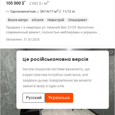
*
2
*
105 000
$
2 692
$
/ м
2
Однокомнатная
39/14/17
м
11/12 эт.
Возле метро
єОселя
Новострой
Спецпроект
Продажа 1-к квартиры ул. Нижний Вал 27/29. Выполнен
современный ремонт, полностью меблирован и украшен
бытовой техникой (Electrolux, Whirlpool, Indesit, Eleyus, Samsung,
Обновлено: 31.03.2026
Cooper Hunter). Автономное электрическое отопление (теплый
пол), двухтарифный электросчетчик. В доме есть подземный
паркинг и просторная парковка. 044 200 10 80 valion.ua/1136449
Це російськомовна версія
Інколи пошукові системи вважають, що
користувачам потрібна саме вона, але
завдяки цьому повідомленню ви можете
змінити мову в один клік
Русский
Українська