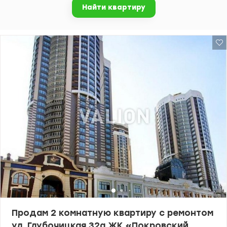
Найти квартиру
из 8, тепла и светлая. Все окна на запад, в сторону зеленых
склонов. Здесь Вы сможете сполна наслаждаться тишиной и
пением птиц. Общая площадь квартиры 77 м2, площадь комнат
22,8 и 18,2 м2, кухни 15,4 м2. Для Вашего удобства в квартире
достаточно широкий вместительный коридор 12,5 м2, два
санузла. Из кухни есть выход на лоджию, которую можно
превратить в уютную лаунж-зону. Приятно порадует высота
потолков – 3м. Также важно, что есть автономное отопление
домов – гарантия тепла зимой. Но самым большим бонусом к
квартире является наличие двух паркомест в подземном
паркинге, которые можно приобрести за дополнительную плату.
Квартира уже доступна для просмотра в удобное для Вас время.
Звоните!) Цена: 170000 у.е. 0504434948 Оксана Романец
valion.ua/1151600
Продам 2 комнатную квартиру с ремонтом
ул. Глубочицкая 32а ЖК «Покровский