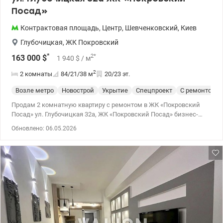
Посад»
Контрактовая площадь
,
Центр
,
Шевченковский
,
Киев
Глубочицкая
,
ЖК Покровский
*
2
*
163 000
$
1 940
$
/ м
2
2 комнаты
84/21/38
м
20/23 эт.
Возле метро
Новострой
Укрытие
Спецпроект
С ремонтом
Продам 2 комнатную квартиру с ремонтом в ЖК «Покровский
Посад» ул. Глубочицкая 32а, ЖК «Покровский Посад» бизнес-
класс,Н-3 м. Квартира расположена на 20-м этаже 23 этажного
Обновлено: 06.05.2026
дома. Общая площадь площадью 84 м², жилая 20.5, кухня-
гостиная -38.4 кв.м Ремонт сделан «для себя», с
использованием исключительно экологичных и премиальных
материалов:. Встраиваемая кухня, бытовая техника Siemens . На
полу – массив дуба, ясеня и экзотического мербау. Двери,
плинтусы и декоративные арки изготовлены по
индивидуальному заказу из натурального дуба. ​ Сантехника от
топовых брендов Simas и Vebert. ЖК «Покровский Посад» — это
закрытый комплекс, вход по карточкам, профессиональная
охрана и видеонаблюдение, ​ подземный паркинг. ​ Детский сад