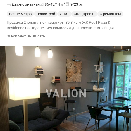
2
Двухкомнатная
86/43/14
м
9/23 эт.
Возле метро
Новострой
Элит
Спецпроект
С ремонтом
Продажа 2-комнатной квартиры 85,8 кв.м ЖК Podil Plaza &
Residence на Подоле. Без комиссии для покупателя. Общая
площадь квартиры 85,8 кв.м, жилая – 42,7 кв.м, кухня – 14,4
Обновлено: 06.08.2026
кв.м, этаж 9/23. Изысканная квартира с дизайнерским
ремонтом с применением высококачественных материалов,
мебели и сантехники. Квартира находится в центральной
секции 3, оборудована встроенной кухней и шкафами, бытовой
техникой, гардеробной комнатой, 2-мя санузлами. ЖК Podil Plaza
& Residence бизнес-класса, с собственной охраной, автономной
котельной, фитнес-клубом и спа-салоном, в доме установлен
генератор. Цена 248 000 у.е. тел. (067) 445 26 27 Евгения.
valion.ua/1127724