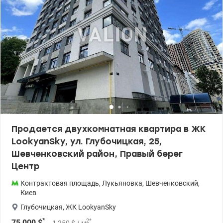
Продается двухкомнатная квартира в ЖК
LookyanSky, ул. Глубочицкая, 25,
Шевченковский район, Правый берег
Центр
Контрактовая площадь
,
Лукьяновка
,
Шевченковский
,
Киев
Глубочицкая
,
ЖК LookyanSky
*
2
*
75 000
$
1 250
$
/ м