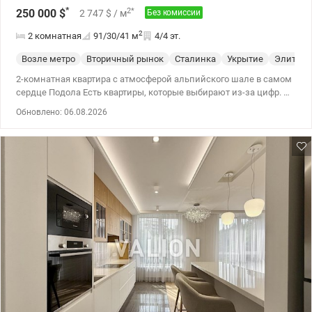
*
2
*
250 000
$
2 747
$
/ м
Без комиссии
2
2 комнатная
91/30/41
м
4/4 эт.
Возле метро
Вторичный рынок
Сталинка
Укрытие
Элит
2-комнатная квартира с атмосферой альпийского шале в самом
сердце Подола Есть квартиры, которые выбирают из-за цифр. А
есть те, которые влюбляются с первого взгляда. Натуральное
Обновлено: 06.08.2026
дерево, мансардные потолки, действующий камин,
собственная сауна – здесь царит атмосфера тепла и уюта,
которую сложно найти даже в дорогих современных
новостройках. 90 м² общей площади (29,7 м² жилой) • две
отдельные спальни • просторная кухня • собственная сауна • два
балкона • камин • исторический дом • закрытый внутренний
двор с возможностью парковки Подобные квартиры с
действующим камином и собственной сауной на Андреевском
спуске встречаются крайне редко. Это квартира для тех, кто
ищет не просто квадратные метры, а место с характером,
историей и особенной атмосферой жизни в самом сердце
Киева. Цена – 250 000 у.е.. без комиссии Айпара тел.0992733730
valion.ua/1153209