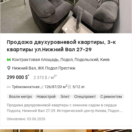
Продажа двухуровневой квартиры, 3-к
квартиры ул.Нижний Вал 27-29
Контрактовая площадь
,
Подол
,
Подольский
,
Киев
Нижний Вал
,
ЖК Подол Престиж
*
2
*
299 000
$
2 373
$
/ м
2
Трёхкомнатная
126/87/20
м
5/12 эт.
Возле метро
Новострой
Элит
Спецпроект
С ремонтом
Продажа двухуровневой квартиры с зимним садом в сердце
Подола, Нижний Вал 27-29. Исторический центр Киева, Подол.
Новостройка, невероятный вид с балкона – на Андреевскую
Обновлено: 03.06.2026
церковь, Софийский и Михайловский Соборы. 5 мин до
Андреевского спуска. Вход в метро Контрактовая площадь –