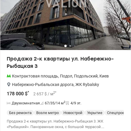
Продажа 2-к квартиры ул. Набережно-
Рыбацкая 3
Контрактовая площадь
,
Подол
,
Подольский
,
Киев
Набережно-Рыбальская дорога
,
ЖК Rybalsky
*
2
*
178 000
$
2 657
$
/ м
2
Двухкомнатная
67/35/14
м
4/9 эт.
Без ремонта
Возле метро
Новострой
Укрытие
Спецпроект
Продажа 2-к квартиры ул. Набережно-Рыбацкая 3. ЖК
«Рыбацкий». Панорамные окна, с большой террасой.