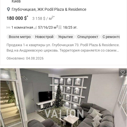
Киев
Глубочицкая
,
ЖК Podil Plaza & Residence
*
2
*
180 000
$
3 158
$
/ м
2
1 комнатная
57/16/23
м
18/25 эт.
Возле метро
Новострой
Укрытие
Спецпроект
С ремонтом
Продажа 1-к квартиры ул. Глубочицкая 73. Podil Plaza & Residence.
Вид на Андреевскую церковь. Территория охраняется со своим
внутренним двором, где доступ только для жильцов дома.
Обновлено: 04.08.2026
Подземный паркинг. У дома собственная котельная. 044 200 10
80 valion.ua/1143812