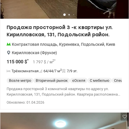
Наталия www.valion.ua/1139172
Продажа просторной 3 -к квартиры ул.
Кирилловская, 131, Подольский район.
Контрактовая площадь
,
Куреневка
,
Подольский
,
Киев
Кирилловская (Фрунзе)
*
2
*
115 000
$
1 797
$
/ м
2
Трёхкомнатная
64/44/7
м
7/9 эт.
Возле метро
Вторичный рынок
єОселя
С мебелью
Спецпро
Продажа просторной 3 комнатной квартиры по адресу ул.
Кирилловская, 131, Подольский район. Квартира расположена
на комфортном 7 этаже 9 этажного дома №131. Общая площадь
Обновлено: 01.04.2026
63,5 кв.м., жилая 44,0 кв.м., кухня 7,1 кв.м. Дом кирпичный,
армированный железобетонными перекрытиями. Состояние
квартиры – прекрасное жилое. Планировка комнат раздельная,
каждый член семьи будет иметь свое личное пространство.
Большие окна обеспечивают естественное освещение в течение