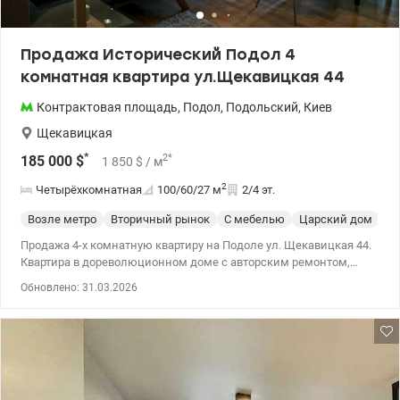
Продажа Исторический Подол 4
комнатная квартира ул.Щекавицкая 44
Контрактовая площадь
,
Подол
,
Подольский
,
Киев
Щекавицкая
*
2
*
185 000
$
1 850
$
/ м
2
Четырёхкомнатная
100/60/27
м
2/4 эт.
Возле метро
Вторичный рынок
С мебелью
Царский дом
Ц
Продажа 4-х комнатную квартиру на Подоле ул. Щекавицкая 44.
Квартира в дореволюционном доме с авторским ремонтом,
имеет нестандартную планировку.Общая площадь 100/60/28
Обновлено: 31.03.2026
кв.м. Парадное на две квартиры. Квартира расположена на трех
уровнях. 1этаж - лестничный пролет с бельэтажем, гардероб. 2
этаж - гостиная, кухня-столовая, гостевой санузел, прихожая и
тамбур, балкон. 3 этаж -спальня, детская, ванная. Капитальный
ремонт был произведен в 2011 году с полной заменой
перекрытий, а также крыши, балкона, водопроводных и
канализационных труб и электричества.Потолки 3 метра, пол –