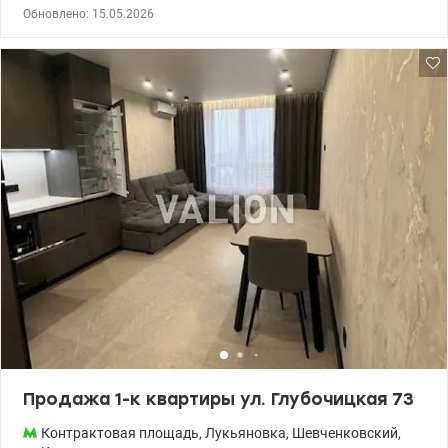
Центральный самый тихий дом с большим внутренним двором,
Обновлено: 15.05.2026
закрытым от посторонних. Одна из самых удачных планировок:
кухня, две отдельные комнаты, раздельный санузел,
просторный коридор. В доме есть подземный двухуровневый
паркинг, кладовки. 044 200 10 80 valion.ua/1148616
Продажа 1-к квартиры ул. Глубочицкая 73
Контрактовая площадь
,
Лукьяновка
,
Шевченковский
,