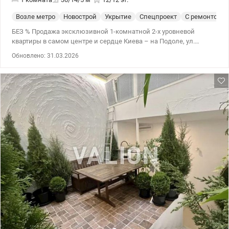
Возле метро
Новострой
Укрытие
Спецпроект
С ремонтом
БЕЗ % Продажа эксклюзивной 1-комнатной 2-х уровневой
квартиры в самом центре и сердце Киева – на Подоле, ул.
Нижний Вал 27/29, рядом с метро Контрактовая площадь в
Обновлено: 31.03.2026
премиальном ЖК Подол престиж. Общая площадь 30 м2, жилая
13,5 м2, кухня 5 м2 Новостройка, расположенная прямо рядом с
метро Контрактовая площадь, вид с балкона – на Андреевскую
церковь. 5 мин до Андреевского спуска. В квартире выполнен
дизайнерский ремонт, обустроено спальное место на верхнем
ярусе, есть санузел и гардероб, кухонная зона и гостиная. В
квартире есть подогрев пола по всей площади, утепление стен и
потолка, автономное отопление, очистка воды. Система
вытяжной вентиляции, кондиционирования. Зона парковки,
лифты, в т.ч. грузовой, консьерж, видеонаблюдение. Хорошая и
изысканная квартира ожидает своего нового владельца. Сейчас
квартира в аренде и высокорентабельна, если рассматривать,
как инвестицию. Цена 76 000 у.е. +38 050 213 87 71, +38 095 490 54
11 Наталия, www.valion.ua/1142841