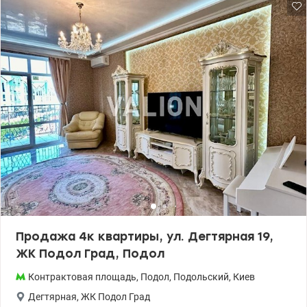
рядом с метро Контрактовая площадь, вид с балкона – на
Андреевскую церковь. 5 мин до Андреевского спуска. В
квартире 2 спальни с санузлами и гардеробом, кабинет, кухня
со столовой, спортивная зона, гостиная и уникальный зимний
сад со стеклянной крышей. В квартире всего 3 санузла, подогрев
полов по всей площади, утепление стен и потолка, автономное
отопление, очистка воды. Система вытяжной вентиляции,
кондиционирования. Зона парковки, лифты, в т.ч. грузовой,
консьерж, видеонаблюдение. Более 3 лет в собственности.
Изысканная квартира с позитивной енергетикой ожидает
своего нового владельца. Цена 318 000 у.е. +38 050 213 87 71, +38
095 490 54 11 Наталия, www.valion.ua/1142837
Продажа 4к квартиры, ул. Дегтярная 19,
ЖК Подол Град, Подол
Контрактовая площадь
,
Подол
,
Подольский
,
Киев
Дегтярная
,
ЖК Подол Град