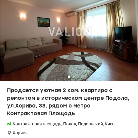
всего дня. Балкон. Отопление центральное. Установлены
счетчики на воду. Бойлер. По договоренности остается мебель и
техника. Удобное расположение, спокойный район с развитой
инфраструктурой, рядом магазины, аптеки, школы, детские
сады, ТРЦ «Ретровиль», парки, зеленые зоны, Кирилловская
роща, набережная – для прогулок и отдыха. Транспортное
сообщение: ст. метро Тараса Шевченка 5 минут на авто.
Документы готовы к продаже. Право собственности – более 3-х
лет. Цена 115 000 у.е. 0509051192 Алена . valion.ua/1138129
Продается уютная 2 ком. квартира с
ремонтом в историческом центре Подола,
ул.Хорива, 33, рядом с метро
Контрактовая Площадь
Контрактовая площадь
,
Подол
,
Подольский
,
Киев
Хорива