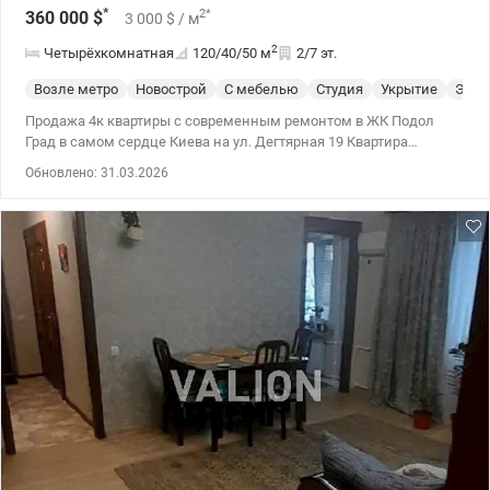
*
2
*
360 000
$
3 000
$
/ м
2
Четырёхкомнатная
120/40/50
м
2/7 эт.
Возле метро
Новострой
С мебелью
Студия
Укрытие
Элит
Продажа 4к квартиры с современным ремонтом в ЖК Подол
Град в самом сердце Киева на ул. Дегтярная 19 Квартира
находится на 2 этаже 7 этажного дома Общая площадь квартиры
Обновлено: 31.03.2026
120 м2, жилая 40 м2, кухня 50 м2. Высота потолков 3 метра.
Квартира состоит из: -2 спальные комнаты. -2 санузла (с
ванной). -Кухня-студия. -Просторный балкон. -Большой
гардероб. -коридор. В квартире выполнен современный ремонт,
квартира укомплектована всей необходимой мебелью и
техникой. За счет большого количества окон и высоты потолков
квартира очень светлая и просторная. ЖК Подол Град –
престижный комплекс комфорта класса. В доме
презентабельная входная группа, консьреж, детская площадка
во дворе, круглосуточная охрана. Лучший дом комплекса –
отдельный, единственный с закрытым шлагбаумом. 3 мин. От
Андреевской церкви, 7 мин. Площадь Независимости, метро
Контрактовая площадь 10 минут пешего хода. Дом в окружении
леса, парков и скверов. Также есть бесплатные паркоместа во
дворе. Ціна 360 000 у.е. +38 050 213 87 71, +38 095 490 54 11