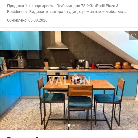
Продажа 1-к квартиры ул. Глубочицкая 73. ЖК «Podil Plaza &
Residence». Видовая квартира-студия, с ремонтом и мебелью.
Современный многофункциональный жилой комплекс.
Обновлено: 05.08.2026
Неподалеку от станции метро «Контрактовая площадь». Из
комплекса открываются живописные виды на Подол, его
окрестности и достопримечательности. 044 200 10 80
valion.ua/1153913