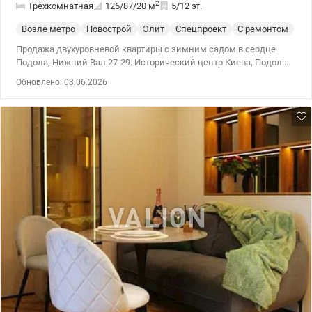
2
Трёхкомнатная
126/87/20
м
5/12 эт.
Возле метро
Новострой
Элит
Спецпроект
С ремонтом
Продажа двухуровневой квартиры с зимним садом в сердце
Подола, Нижний Вал 27-29. Исторический центр Киева, Подол.
Новостройка, невероятный вид с балкона – на Андреевскую
Обновлено: 03.06.2026
церковь, Софийский и Михайловский Соборы. 5 мин до
Андреевского спуска. Вход в метро Контрактовая площадь –
прямо во внутреннем дворе дома. 2 спальни с санузлами и
гардеробом, кабинет, кухня со столовой, спортивная зона,
гостиная, 126 м.кв. 2 выхода из квартиры на 5 и 6 этажа)
Уникальный зимний сад со стеклянной крышей. Три санузла,
подогрев полов по всей площади, утепление стен и потолка,
автономное отопление, очистка воды, система вытяжной
вентиляции, кондиционирование, система энергообеспечения
на время blackout. Большая парковка возле дома, лифты, в т.ч.
грузовой, консьерж, видеонаблюдение. Льготные тарифы на
электроэнергию в отопительный сезон. Более 3 лет в
собственности.В квартире 3 комнаты. Планировка комнат
Многоуровнев. Общее состояние квартиры – с ремонтом.
Возможна продажа по программе есть Обитель, есть
Восстановление. Работает без света – вода, резервное питание
квартиры (аккумуляторы). 044 200 10 80 Valion.ua/1143468