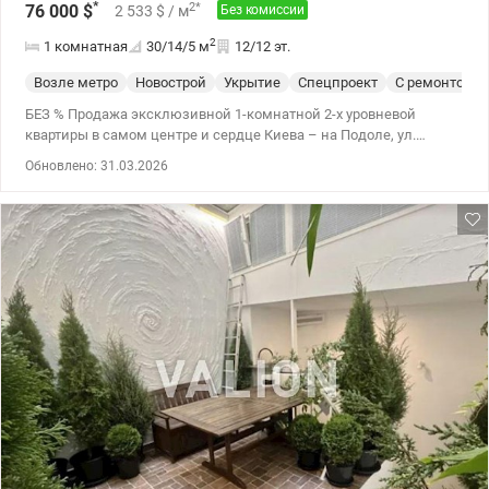
*
2
*
76 000
$
2 533
$
/ м
Без комиссии
2
1 комнатная
30/14/5
м
12/12 эт.
Возле метро
Новострой
Укрытие
Спецпроект
С ремонтом
БЕЗ % Продажа эксклюзивной 1-комнатной 2-х уровневой
квартиры в самом центре и сердце Киева – на Подоле, ул.
Нижний Вал 27/29, рядом с метро Контрактовая площадь в
Обновлено: 31.03.2026
премиальном ЖК Подол престиж. Общая площадь 30 м2, жилая
13,5 м2, кухня 5 м2 Новостройка, расположенная прямо рядом с
метро Контрактовая площадь, вид с балкона – на Андреевскую
церковь. 5 мин до Андреевского спуска. В квартире выполнен
дизайнерский ремонт, обустроено спальное место на верхнем
ярусе, есть санузел и гардероб, кухонная зона и гостиная. В
квартире есть подогрев пола по всей площади, утепление стен и
потолка, автономное отопление, очистка воды. Система
вытяжной вентиляции, кондиционирования. Зона парковки,
лифты, в т.ч. грузовой, консьерж, видеонаблюдение. Хорошая и
изысканная квартира ожидает своего нового владельца. Сейчас
квартира в аренде и высокорентабельна, если рассматривать,
как инвестицию. Цена 76 000 у.е. +38 050 213 87 71, +38 095 490 54
11 Наталия, www.valion.ua/1142841