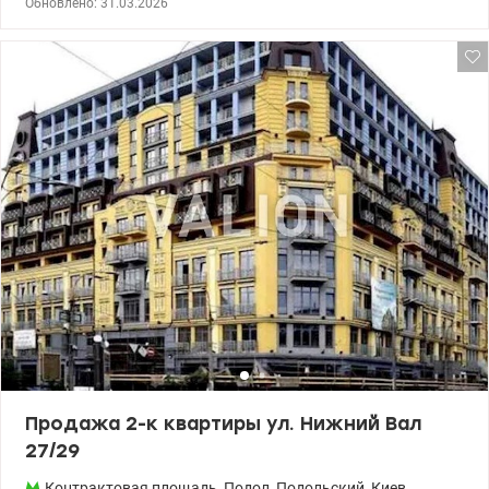
Обновлено: 31.03.2026
премиальном ЖК Подол престиж. Общая площадь 130 м2,
жилая 80 м2, кухня 23 м2 Новостройка, расположенная прямо
рядом с метро Контрактовая площадь, вид с балкона – на
Андреевскую церковь. 5 мин до Андреевского спуска. В
квартире 2 спальни с санузлами и гардеробом, кабинет, кухня
со столовой, спортивная зона, гостиная и уникальный зимний
сад со стеклянной крышей. В квартире всего 3 санузла, подогрев
полов по всей площади, утепление стен и потолка, автономное
отопление, очистка воды. Система вытяжной вентиляции,
кондиционирования. Зона парковки, лифты, в т.ч. грузовой,
консьерж, видеонаблюдение. Более 3 лет в собственности.
Изысканная квартира с позитивной енергетикой ожидает
своего нового владельца. Цена 318 000 у.е. +38 050 213 87 71, +38
095 490 54 11 Наталия, www.valion.ua/1142837
Продажа 2-к квартиры ул. Нижний Вал
27/29
Контрактовая площадь
,
Подол
,
Подольский
,
Киев