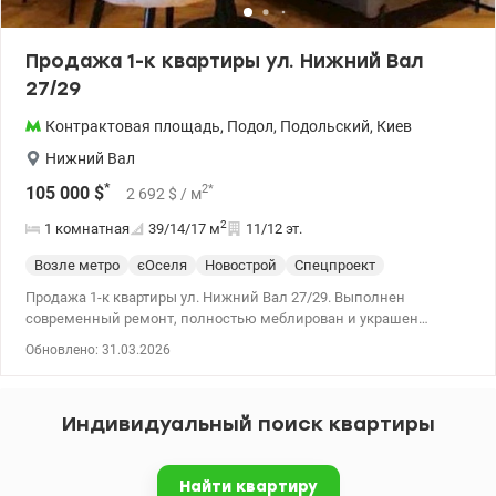
Продажа 1-к квартиры ул. Нижний Вал
27/29
Контрактовая площадь
,
Подол
,
Подольский
,
Киев
Нижний Вал
*
2
*
105 000
$
2 692
$
/ м
2
1 комнатная
39/14/17
м
11/12 эт.
Возле метро
єОселя
Новострой
Спецпроект
Продажа 1-к квартиры ул. Нижний Вал 27/29. Выполнен
современный ремонт, полностью меблирован и украшен
бытовой техникой (Electrolux, Whirlpool, Indesit, Eleyus, Samsung,
Обновлено: 31.03.2026
Cooper Hunter). Автономное электрическое отопление (теплый
пол), двухтарифный электросчетчик. В доме есть подземный
паркинг и просторная парковка. 044 200 10 80 valion.ua/1136449
Индивидуальный поиск квартиры
Найти квартиру