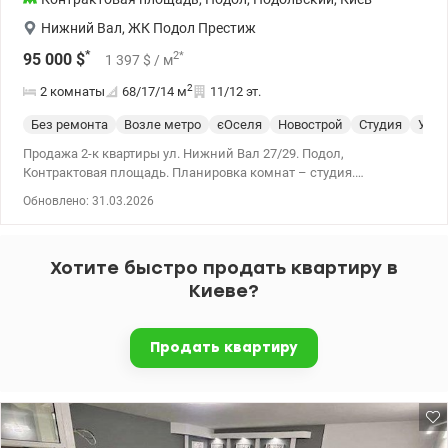
Нижний Вал
,
ЖК Подол Престиж
*
2
*
95 000
$
1 397
$
/ м
2
2 комнаты
68/17/14
м
11/12 эт.
Без ремонта
Возле метро
єОселя
Новострой
Студия
Укры
Продажа 2-к квартиры ул. Нижний Вал 27/29. Подол,
Контрактовая площадь. Планировка комнат – студия.
Свободная планировка, под чистовую, коммуникации
Обновлено: 31.03.2026
подключены, счетчики установлены, лифты работают. Дом
частично заселен. Во дворе парковка. Напротив метро. 044 200
10 80 valion.ua/1133649
Хотите быстро продать квартиру в
Киеве?
Продать квартиру