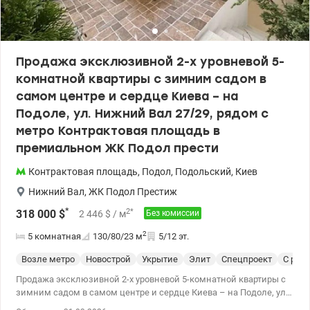
Продажа эксклюзивной 2-х уровневой 5-
комнатной квартиры с зимним садом в
самом центре и сердце Киева – на
Подоле, ул. Нижний Вал 27/29, рядом с
метро Контрактовая площадь в
премиальном ЖК Подол прести
Контрактовая площадь
,
Подол
,
Подольский
,
Киев
Нижний Вал
,
ЖК Подол Престиж
*
2
*
318 000
$
2 446
$
/ м
Без комиссии
2
5 комнатная
130/80/23
м
5/12 эт.
Возле метро
Новострой
Укрытие
Элит
Спецпроект
С рем
Продажа эксклюзивной 2-х уровневой 5-комнатной квартиры с
зимним садом в самом центре и сердце Киева – на Подоле, ул.
Нижний Вал 27/29, рядом с метро Контрактовая площадь в