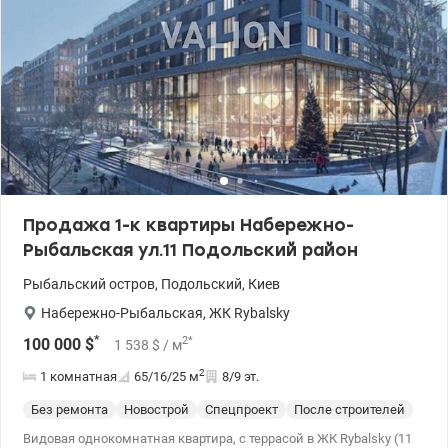
Продажа 1-к квартиры Набережно-
Рыбальская ул.11 Подольский район
Рыбальский остров
,
Подольский
,
Киев
Набережно-Рыбальская
,
ЖК Rybalsky
*
2
*
100 000
$
1 538
$
/ м
2
1 комнатная
65/16/25
м
8/9 эт.
Без ремонта
Новострой
Спецпроект
После строителей
Видовая однокомнатная квартира, с террасой в ЖК Rybalsky (11