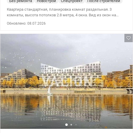
Без ремонта
Новострой
Спецпроект
После строителей
Квартира стандартная, планировка комнат раздельная. 3
комнаты, высота потолков 2.8 метра, 4 окна. Вид из окон на
Днепр и во двор. В квартире 2 раздельных санузла, туалет/
Обновлено: 08.07.2026
ванная/душ. Входная дверь железная. Есть стяжка пола.
Состояние стен – черновые работы. Общее состояние квартиры
– от строителей. В доме есть подземный паркинг. На
территории комплекса: детские площадки, собственная школа
и садик. А также мини маркеты, кафе, аптеки, салоны красоты,
ветклиника. Рядом набережная Днепра, до метро Почтовая и
Контрактовая площади 10 минут автомобилем. т.044 200 10 80
Valion.ua/1107651