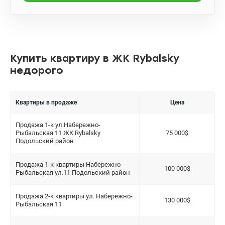
жизни, Вы будете довольны, рекомендую! Цена квартиры
125000у.е. без комиссии для Покупателя (095) 792-03-77, Роман
Бабенко; valion.ua/1106326
Купить квартиру в ЖК Rybalsky
недорого
Квартиры в продаже
Цена
Продажа 1-к ул.Набережно-
Рыбальская 11 ЖК Rybalsky
75 000$
Подольский район
Продажа 1-к квартиры Набережно-
100 000$
Рыбальская ул.11 Подольский район
Продажа 2-к квартиры ул. Набережно-
130 000$
Рыбальская 11