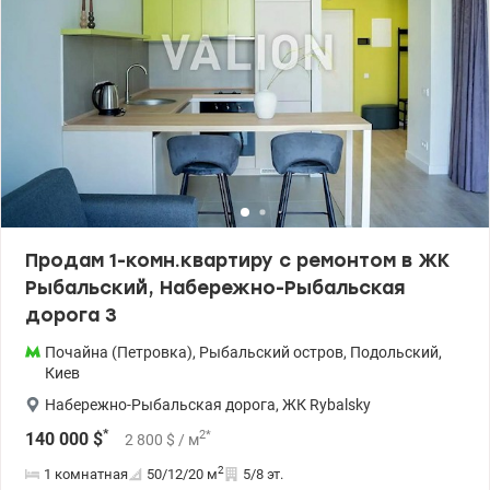
Продам 1-комн.квартиру с ремонтом в ЖК
Рыбальский, Набережно-Рыбальская
дорога 3
Почайна (Петровка)
,
Рыбальский остров
,
Подольский
,
Киев
Набережно-Рыбальская дорога
,
ЖК Rybalsky
*
2
*
140 000
$
2 800
$
/ м
2
1 комнатная
50/12/20
м
5/8 эт.