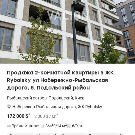
Продажа 2-комнатной квартиры в ЖК
Rybalsky ул Набережно-Рыбальская
дорога, 5. Подольский район
Рыбальский остров
,
Подольский
,
Киев
Набережно-Рыбальская дорога
,
ЖК Rybalsky
*
2
*
172 000
$
2 000
$
/ м
2
Трёхкомнатная
86/50/14
м
6/9 эт.