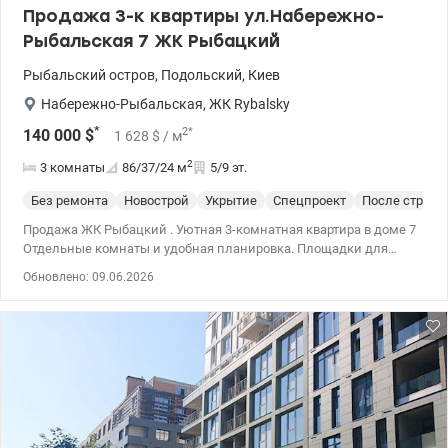
Продажа 3-к квартиры ул.Набережно-
Рыбальская 7 ЖК Рыбацкий
Рыбальский остров
,
Подольский
,
Киев
Набережно-Рыбальская
,
ЖК Rybalsky
*
2
*
140 000
$
1 628
$
/ м
2
3 комнаты
86/37/24
м
5/9 эт.
Без ремонта
Новострой
Укрытие
Спецпроект
После строит
Продажа ЖК Рыбацкий . Уютная 3-комнатная квартира в доме 7
Отдельные комнаты и удобная планировка. Площадки для
детей во всех закрытых двориках для жителей. • STEM школа и
Обновлено: 09.06.2026
садик на территории ЖК. Расположение: • Удобное
расположение всего в 10 минутах езды до метро Почтовая
площадь. Всего за 15 минут вы окажетесь на улице Крещатик.
Рядом ТЦ Брокбастер и Оболонская набережная. Для
покупателя квартиры можем предложить место в подземном
паркинге. Паркинг находится под домом с лифтом на этаж. Дом
бетонно монолитный, в квартире 3 комнаты. 044 200 10 80
Valion.ua/1106759