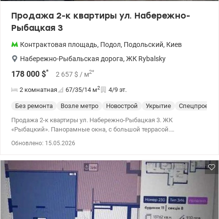
термоизоляцию очень положительно. В ЖК работает консьерж-
Продажа 2-к квартиры ул. Набережно-
сервис, что очень удобно! Цена 140 000 у.е. Андрей 0673205847
Рыбацкая 3
valion/1151554
Контрактовая площадь
,
Подол
,
Подольский
,
Киев
Набережно-Рыбальская дорога
,
ЖК Rybalsky
*
2
*
178 000
$
2 657
$
/ м
2
2 комнатная
67/35/14
м
4/9 эт.
Без ремонта
Возле метро
Новострой
Укрытие
Спецпроект
Продажа 2-к квартиры ул. Набережно-Рыбацкая 3. ЖК
«Рыбацкий». Панорамные окна, с большой террасой.
Центральный самый тихий дом с большим внутренним двором,
Обновлено: 15.05.2026
закрытым от посторонних. Одна из самых удачных планировок:
кухня, две отдельные комнаты, раздельный санузел,
просторный коридор. В доме есть подземный двухуровневый
паркинг, кладовки. 044 200 10 80 valion.ua/1148616