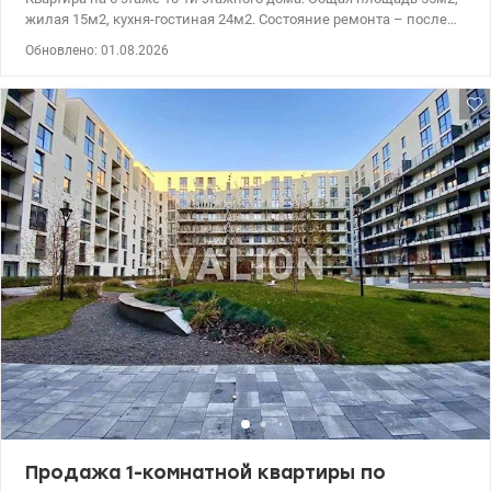
жилая 15м2, кухня-гостиная 24м2. Состояние ремонта – после
строителей. Новый жилой комплекс бизнес класса 2020 года с
Обновлено: 01.08.2026
концепцией двор без автомобилей. На территории детские
площадки, прогулочные променады, собственная школа и
садик. А также мини маркеты, кафе, аптеки, салоны красоты,
ветклиника. Рядом набережная Днепра, до метро Почтовая и
Контрактовая площади 10 минут автомобилем. 044 200 10 80
valion.ua/1089433
Продажа 1-комнатной квартиры по