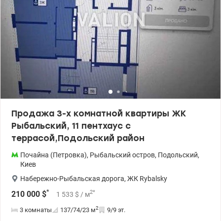
Продажа 3-х комнатной квартиры ЖК
Рыбальский, 11 пентхаус с
террасой,Подольский район
Почайна (Петровка)
,
Рыбальский остров
,
Подольский
,
Киев
Набережно-Рыбальская дорога
,
ЖК Rybalsky
*
2
*
210 000
$
1 533
$
/ м
2
3 комнаты
137/74/23
м
9/9 эт.