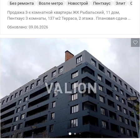
Без ремонта
Возле метро
Новострой
Пентхаус
Элит
Спец
Продажа 3-х комнатной квартиры ЖК Рыбальский, 11 дом,
Пентхаус 3 комнаты, 137 м2 Терраса, 2 этажа . Плановая сдача в
эксплуатацию 2 квартал 2026 года. Надежный застройщик.
Обновлено: 09.06.2026
Удобное местоположение 044 200 10 80 Valion.ua/1135478