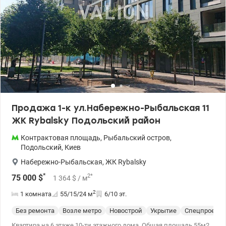
Продажа 1-к ул.Набережно-Рыбальская 11
ЖК Rybalsky Подольский район
Контрактовая площадь
,
Рыбальский остров
,
Подольский
,
Киев
Набережно-Рыбальская
,
ЖК Rybalsky
*
2
*
75 000
$
1 364
$
/ м
2
1 комната
55/15/24
м
6/10 эт.
Без ремонта
Возле метро
Новострой
Укрытие
Спецпроект
Квартира на 6 этаже 10-ти этажного дома. Общая площадь 55м2,