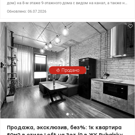
дом) на 8-м этаже 9-этажного дома с видом на канал, а также на
Бульвар. Квартира общей площадью 65 кв.м, кухня гостиная 24
Обновлено: 06.07.2026
кв.м. , а также терраса – 25 м². Можно переоборудовать в
евродвушку. Дом активно строится 24/7. Сдача дома в
эксплуатацию будет посекционна с декабря 2026 года по май
2027 года. Приступить к ремонту можно раньше. Продажа в
центральном офисе застройщика Saga Development. 044 200 10
80 valion.ua/1048110
Продано
Продажа, эксклюзив, без%: 1к квартира