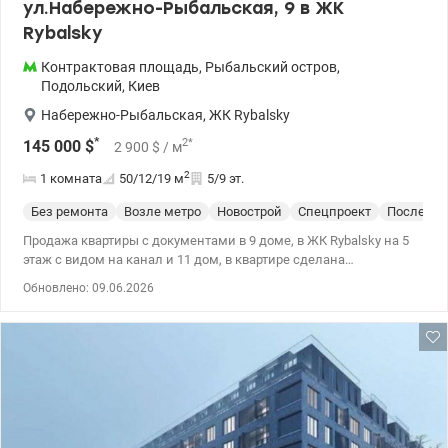
ул.Набережно-Рыбальская, 9 в ЖК
Rybalsky
Контрактовая площадь
,
Рыбальский остров
,
Подольский
,
Киев
Набережно-Рыбальская
,
ЖК Rybalsky
*
2
*
145 000
$
2 900
$
/ м
2
1 комната
50/12/19
м
5/9 эт.
Без ремонта
Возле метро
Новострой
Спецпроект
После ст
Продажа квартиры с документами в 9 доме, в ЖК Rybalsky на 5
этаж с видом на канал и 11 дом, в квартире сделана
перепланировка, ремонт на стадии завершения. 044 200 10 80
Обновлено: 09.06.2026
Valion.ua/1051376