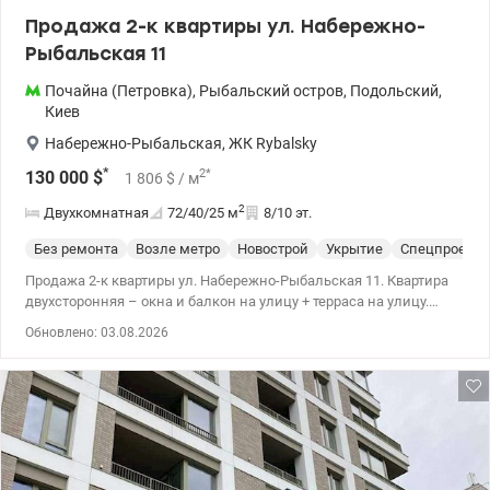
Продажа 2-к квартиры ул. Набережно-
Рыбальская 11
Почайна (Петровка)
,
Рыбальский остров
,
Подольский
,
Киев
Набережно-Рыбальская
,
ЖК Rybalsky
*
2
*
130 000
$
1 806
$
/ м
2
Двухкомнатная
72/40/25
м
8/10 эт.
Без ремонта
Возле метро
Новострой
Укрытие
Спецпроект
Продажа 2-к квартиры ул. Набережно-Рыбальская 11. Квартира
двухсторонняя – окна и балкон на улицу + терраса на улицу.
Одно из лучших и сбалансированных планировок. Большая
Обновлено: 03.08.2026
кухня-гостиная, которая легко делится на вторую спальню и
меньшую кухню-гостиную. 044 200 10 80 valion.ua/1118479