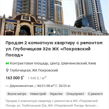
санузла. Из кухни есть выход на лоджию, которую можно
превратить в уютную лаунж-зону. Приятно порадует высота
потолков – 3м. Также важно, что есть автономное отопление
домов – гарантия тепла зимой. Но самым большим бонусом к
квартире является наличие двух паркомест в подземном
паркинге, которые можно приобрести за дополнительную плату.
Квартира уже доступна для просмотра в удобное для Вас время.
Звоните!) Цена: 170000 у.е. 0504434948 Оксана Романец
valion.ua/1151600
Продам 2 комнатную квартиру с ремонтом
ул. Глубочицкая 32а ЖК «Покровский
Посад»
Контрактовая площадь
,
Центр
,
Шевченковский
,
Киев
Глубочицкая
,
ЖК Покровский
*
2
*
163 000
$
1 940
$
/ м
2
Двухкомнатная
84/21/38
м
20/23 эт.
Возле метро
Новострой
Укрытие
Спецпроект
С ремонтом
Продам 2 комнатную квартиру с ремонтом в ЖК «Покровский
Посад» ул. Глубочицкая 32а, ЖК «Покровский Посад» бизнес-