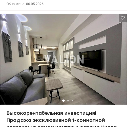
класс,Н-3 м. Квартира расположена на 20-м этаже 23 этажного
Обновлено: 06.05.2026
дома. Общая площадь площадью 84 м², жилая 20.5, кухня-
гостиная -38.4 кв.м Ремонт сделан «для себя», с
использованием исключительно экологичных и премиальных
материалов:. Встраиваемая кухня, бытовая техника Siemens . На
полу – массив дуба, ясеня и экзотического мербау. Двери,
плинтусы и декоративные арки изготовлены по
индивидуальному заказу из натурального дуба. ​ Сантехника от
топовых брендов Simas и Vebert. ЖК «Покровский Посад» — это
закрытый комплекс, вход по карточкам, профессиональная
охрана и видеонаблюдение, ​ подземный паркинг. ​ Детский сад
расположен в самом комплексе. Рядом - Подол, где
расположено много ресторанов и кафе. Шевченковский район
ул. Глубочицкая 32а, ЖК «Покровский Посад» Продам 2-
комнатную квартиру. 163000 у.е Светлана, тел. 096-126-02-44
valion.ua/1148599
Высокорентабельная инвестиция!
Продажа эксклюзивной 1-комнатной