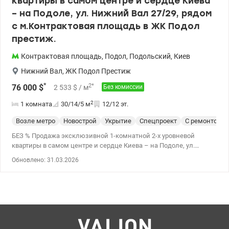
квартиры в самом центре и сердце Киева
– на Подоле, ул. Нижний Вал 27/29, рядом
с м.Контрактовая площадь в ЖК Подол
престиж.
Контрактовая площадь
,
Подол
,
Подольский
,
Киев
Нижний Вал
,
ЖК Подол Престиж
*
2
*
76 000
$
2 533
$
/ м
Без комиссии
2
1 комната
30/14/5
м
12/12 эт.
Возле метро
Новострой
Укрытие
Спецпроект
С ремонтом
БЕЗ % Продажа эксклюзивной 1-комнатной 2-х уровневой
квартиры в самом центре и сердце Киева – на Подоле, ул.
Нижний Вал 27/29, рядом с метро Контрактовая площадь в
Обновлено: 31.03.2026
премиальном ЖК Подол престиж. Общая площадь 30 м2, жилая
13,5 м2, кухня 5 м2 Новостройка, расположенная прямо рядом с
метро Контрактовая площадь, вид с балкона – на Андреевскую
церковь. 5 мин до Андреевского спуска. В квартире выполнен
дизайнерский ремонт, обустроено спальное место на верхнем
ярусе, есть санузел и гардероб, кухонная зона и гостиная. В
квартире есть подогрев пола по всей площади, утепление стен и