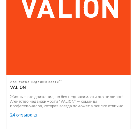
**
Агентство недвижимости
VALION
Жизнь – это движение, но без недвижимости это не жизнь!
Агентство недвижимости “VALION” — команда
профессионалов, которая всегда поможет в поиске отличного
варианта для решения жилищного вопроса, а также продаст
24 отзыва
Вашу недвижимость по самой выгодной стоимости! Наше АН
“VALION” уже 15 лет успешно работает на рынке
недвижимости Украины и входит в ТОП самых
прогрессивных агентств недвижимости столицы. Наша
команда состоит из профессиональных агентов,