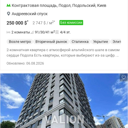
Контрактовая площадь
,
Подол
,
Подольский
,
Киев
Андреевский спуск
*
2
*
250 000
$
2 747
$
/ м
Без комиссии
2
2 комнаты
91/30/41
м
4/4 эт.
Возле метро
Вторичный рынок
Сталинка
Укрытие
Элит
2-комнатная квартира с атмосферой альпийского шале в самом
сердце Подола Есть квартиры, которые выбирают из-за цифр. А
есть те, которые влюбляются с первого взгляда. Натуральное
Обновлено: 06.08.2026
дерево, мансардные потолки, действующий камин,
собственная сауна – здесь царит атмосфера тепла и уюта,
которую сложно найти даже в дорогих современных
новостройках. 90 м² общей площади (29,7 м² жилой) • две
отдельные спальни • просторная кухня • собственная сауна • два
балкона • камин • исторический дом • закрытый внутренний
двор с возможностью парковки Подобные квартиры с
действующим камином и собственной сауной на Андреевском
спуске встречаются крайне редко. Это квартира для тех, кто
ищет не просто квадратные метры, а место с характером,
историей и особенной атмосферой жизни в самом сердце
Киева. Цена – 250 000 у.е.. без комиссии Айпара тел.0992733730