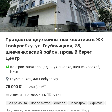
valion.ua/1153209
Продается двухкомнатная квартира в ЖК
LookyanSky, ул. Глубочицкая, 25,
Шевченковский район, Правый берег
Центр
Контрактовая площадь
,
Лукьяновка
,
Шевченковский
,
Киев
Глубочицкая
,
ЖК LookyanSky
*
2
*
75 000
$
1 250
$
/ м
2
2 комнаты
60/27/11
м
2/17 эт.
Без ремонта
Возле метро
єОселя
Новострой
Укрытие
Сп
Продается двухкомнатная квартира в ЖК LookyanSky, ул.