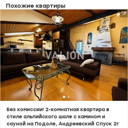
заключивших сотни сделок, которые получили множество
Похожие квартиры
положительных отзывов. Доказательной базой нашей
успешности являются также многочисленные награды,
среди которых “ЗА профессионализм 2016”, “Лучшие
риэлторские компании Украины 2016”, “Лучший Web ресурс
риэлторской компании 2016”, VІІ Национальный рейтинг
“Лучшие риэлторские компании 2013” и многие другие.
Без комиссии! 2-комнатная квартира в
стиле альпийского шале с камином и
сауной на Подоле, Андреевский Спуск 2г