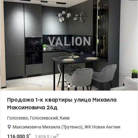
Продажа 1-к квартиры улица Михаила
Максимовича 26д
Голосеево
,
Голосеевский
,
Киев
Максимовича Михаила (Трутенко)
,
ЖК Новая Англия
*
2
*
116 000
$
2 829
$
/ м