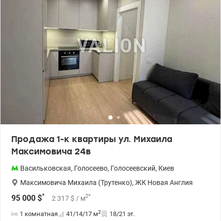
Продажа 1-к квартиры ул. Михаила
Максимовича 24в
Васильковская
,
Голосеево
,
Голосеевский
,
Киев
Максимовича Михаила (Трутенко)
,
ЖК Новая Англия
*
2
*
95 000
$
2 317
$
/ м
2
1 комнатная
41/14/17
м
18/21 эт.