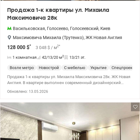
Продажа 1-к квартиры ул. Михаила
Максимовича 28к
Васильковская
,
Голосеево
,
Голосеевский
,
Киев
Максимовича Михаила (Трутенко)
,
ЖК Новая Англия
*
2
*
128 000
$
3 048
$
/ м
2
1 комнатная
42/13/20
м
13/21 эт.
Возле метро
Новострой
С мебелью
Укрытие
Спецпроект
Продажа 1-к квартиры ул. Михаила Максимовича 28к. ЖК Новая
Англия. В квартире выполнен современный дизайнерский
ремонт, мебель, инверторный кондиционер с Wi-Fi управлением
Обновлено: 13.05.2026
– рекуператор с функцией подогрева воздуха. 044 200 10 80
valion.ua/1147903