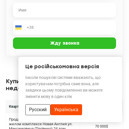
Це російськомовна версія
Інколи пошукові системи вважають, що
Купить квартиру в ЖК Новая Англия
користувачам потрібна саме вона, але
недорого
завдяки цьому повідомленню ви можете
змінити мову в один клік
Квартиры в продаже
Цена
Русский
Українська
Продажа видовой 1-к квартиры в
жилом комплексе Новая Англия ул.
70 000$
Максимовича (Трутенко) 24 дом