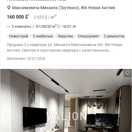
Максимовича Михаила (Трутенко)
,
ЖК Новая Англия
*
2
*
160 000
$
2 623
$
/ м
2
2 комнаты
61/28/20
м
16/21 эт.
Новострой
С мебелью
Укрытие
Спецпроект
С ремонтом
Продажа 2-к квартиры ул. Михаила Максимовича 24г. ЖК Новая
Англия. Светлая и просторная квартира с качественным
современным ремонтом, мебелью и техникой. Планировка:
Обновлено: 25.07.2026
кухня-гостиная, главная спальня и вторая универсальная
комната, которую можно использовать в качестве кабинета или
полноценной спальни с раскладным, ортопедическим
диваном. 044 200 10 80 valion.ua/1149350