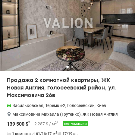
Продажа 2 комнатной квартиры, ЖК
Новая Англия, Голосеевский район, ул.
Максимовича 26в
Васильковская
,
Теремки-2
,
Голосеевский
,
Киев
Максимовича Михаила (Трутенко)
,
ЖК Новая Англия
*
2
*
139 500
$
2 287
$
/ м
Без комиссии
2
1 комната
61/16/17
м
17/19 эт.