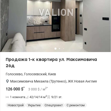
Продажа 1-к квартира ул. Максимовича
26д
Голосеево
,
Голосеевский
,
Киев
Максимовича Михаила (Трутенко)
,
ЖК Новая Англия
*
2
*
126 000
$
3 000
$
/ м
2
1 комната
42/14/14
м
9/21 эт.
Новострой
Укрытие
Спецпроект
С ремонтом