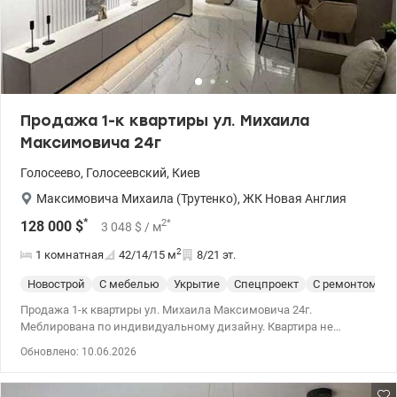
Продажа 1-к квартиры ул. Михаила
Максимовича 24г
Голосеево
,
Голосеевский
,
Киев
Максимовича Михаила (Трутенко)
,
ЖК Новая Англия
*
2
*
128 000
$
3 048
$
/ м
2
1 комнатная
42/14/15
м
8/21 эт.
Новострой
С мебелью
Укрытие
Спецпроект
С ремонтом
Продажа 1-к квартиры ул. Михаила Максимовича 24г.
Меблирована по индивидуальному дизайну. Квартира не
угловая, очень светлая, сделан качественный дизайнерский
Обновлено: 10.06.2026
ремонт с эксклюзивной планировкой, продумано все до
мелочей: отдельная спальня, кухня-гостиная, гардеробная,
смежный сан. узел. Максимально укомплектовано всей