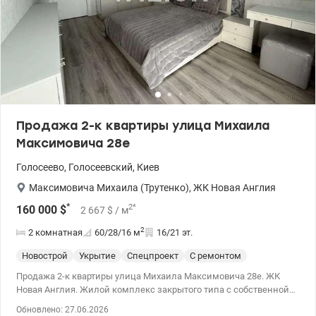
Продажа 2-к квартиры улица Михаила
Максимовича 28е
Голосеево
,
Голосеевский
,
Киев
Максимовича Михаила (Трутенко)
,
ЖК Новая Англия
*
2
*
160 000
$
2 667
$
/ м
2
2 комнатная
60/28/16
м
16/21 эт.
Новострой
Укрытие
Спецпроект
С ремонтом
Продажа 2-к квартиры улица Михаила Максимовича 28е. ЖК
Новая Англия. Жилой комплекс закрытого типа с собственной
инфраструктурой выполнен в единой архитектурной концепции.
Обновлено: 27.06.2026