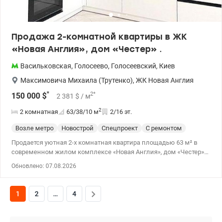
Продажа 2-комнатной квартиры в ЖК
«Новая Англия», дом «Честер» .
Васильковская
,
Голосеево
,
Голосеевский
,
Киев
Максимовича Михаила (Трутенко)
,
ЖК Новая Англия
*
2
*
150 000
$
2 381
$
/ м
2
2 комнатная
63/38/10
м
2/16 эт.
Возле метро
Новострой
Спецпроект
С ремонтом
Продается уютная 2-х комнатная квартира площадью 63 м² в
современном жилом комплексе «Новая Англия», дом «Честер».
Квартира расположена на 2 этаже, имеет функциональную
Обновлено: 07.08.2026
планировку, полностью готова к проживанию. Есть вся бытовая
техника, необходимая для комфортного проживания (2 бойлера,
кондиционер, стиральная/сушильная машина, холодильник,
1
2
…
4
телевизор). «Новая Англия» – ЖК с развитой инфраструктурой,
ухоженной территорией и удобной транспортной доступностью.
Прекрасный вариант как для собственного проживания, так и