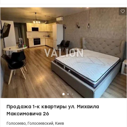
Качественное внутреннее наполнение, просторная и удобная
планировка придают жилому комплексу высокий статус и
создают дополнительный комфорт для жителей. 044 200 10 80
valion.ua/1145787
Продажа 1-к квартиры ул. Михаила
Максимовича 26
Голосеево
,
Голосеевский
,
Киев