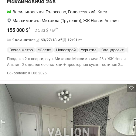
Максимовича 26в
Васильковская
,
Голосеево
,
Голосеевский
,
Киев
Максимовича Михаила (Трутенко)
,
ЖК Новая Англия
*
2
*
155 000
$
2 583
$
/ м
2
2 комнатная
60/27/18
м
12/21 эт.
Возле метро
єОселя
Новострой
Укрытие
Спецпроект
С р
Продажа 2-к квартира ул. Михаила Максимовича 26в. ЖК Новая
Англия. 2 отдельные спальни + просторная кухня-гостиная 2
санузла + гардеробная. Скандинавский стиль, качественные
Обновлено: 01.08.2026
материалы. Теплый пол по всей квартире. Подготовка под
резервное питание в электрощитовую. 3 кондиционера, 2
бойлера. Вся встроенная техника, в т.ч. посудомойка,
стиральная с сушкой. 044 200 10 80 valion.ua/1146509