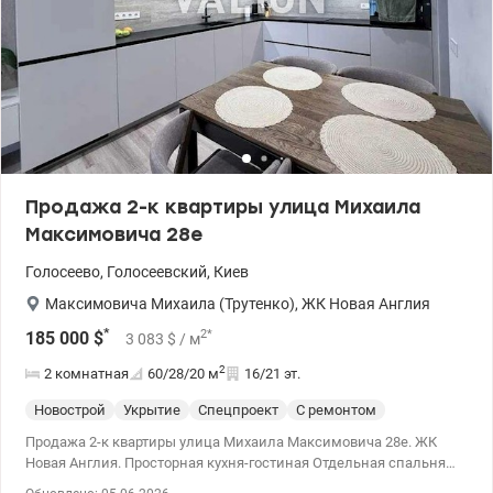
Продажа 2-к квартиры улица Михаила
Максимовича 28е
Голосеево
,
Голосеевский
,
Киев
Максимовича Михаила (Трутенко)
,
ЖК Новая Англия
*
2
*
185 000
$
3 083
$
/ м
2
2 комнатная
60/28/20
м
16/21 эт.
Новострой
Укрытие
Спецпроект
С ремонтом
Продажа 2-к квартиры улица Михаила Максимовича 28е. ЖК
Новая Англия. Просторная кухня-гостиная Отдельная спальня
Кабинет / гостевая комната Закрытая территория, охрана,