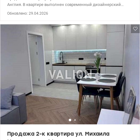
Англия. В квартире выполнен современный дизайнерский
ремонт, после ремонта никто не проживал. Квартира полностью
Обновлено: 29.04.2026
укомплектована мебелью и техникой. ЖК закрытого типа с
охраной и видеонаблюдением, на территории есть все
необходимое для комфортной жизни: магазины, кафе, аптеки,
салоны красоты, спортивные и детские площадки, зоны отдыха.
044 200 10 80 valion.ua/1147647
Продажа 2-к квартира ул. Михаила