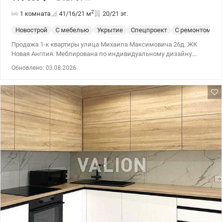
2
1 комната
41/16/21
м
20/21 эт.
Новострой
С мебелью
Укрытие
Спецпроект
С ремонтом
Продажа 1-к квартиры улица Михаила Максимовича 26д. ЖК
Новая Англия. Меблирована по индивидуальному дизайну.
Квартира не угловая, очень светлая, сделан качественный
Обновлено: 03.08.2026
дизайнерский ремонт с эксклюзивной планировкой,
продумано все до мелочей: отдельная спальня, кухня-гостиная,
гардеробная, смежный сан. узел. Максимально укомплектовано
всей необходимой мебелью и техникой. 044 200 10 80
valion.ua/1145120