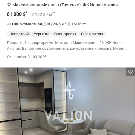
Максимовича Михаила (Трутенко)
,
ЖК Новая Англия
*
2
*
81 000
$
2 132
$
/ м
2
Однокомнатная
38/20/5
м
16/16 эт.
Новострой
Укрытие
Спецпроект
С ремонтом
Продажа 1-к квартиры ул. Михаила Максимовича 26. ЖК Новая
Англия. Выполнен современный, качественный ремонт. Имеет
балкон. Квартира оборудована всем необходимым для
Обновлено: 31.03.2026
проживания. Квартира очень теплая. Современное, популярное
ЖК «Новая Англия» имеет концепцию «город в городе», имеет
всю необходимую инфраструктуру для комфортного
проживания. 044 200 10 80 valion.ua/1145391