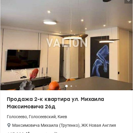
необходимой мебелью и техникой. 044 200 10 80
valion.ua/1149035
Продажа 2-к квартира ул. Михаила
Максимовича 26д
Голосеево
,
Голосеевский
,
Киев
Максимовича Михаила (Трутенко)
,
ЖК Новая Англия