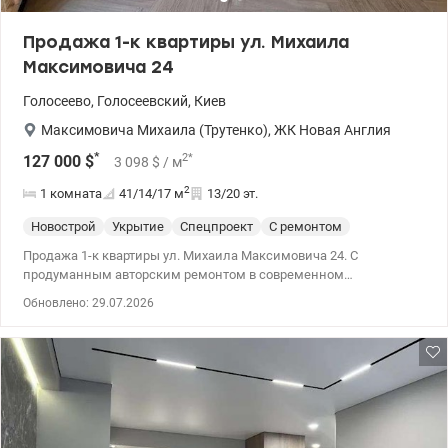
Продажа 1-к квартиры ул. Михаила
Максимовича 24
Голосеево
,
Голосеевский
,
Киев
Максимовича Михаила (Трутенко)
,
ЖК Новая Англия
*
2
*
127 000
$
3 098
$
/ м
2
1 комната
41/14/17
м
13/20 эт.
Новострой
Укрытие
Спецпроект
С ремонтом
Продажа 1-к квартиры ул. Михаила Максимовича 24. С
продуманным авторским ремонтом в современном
скандинавском стиле. По всей квартире – паркет «елка»,
Обновлено: 29.07.2026
натяжные потолки, точечное освещение и кондиционеры. 044
200 10 80 valion.ua/1151863