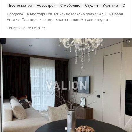
Возле метро
Новострой
С мебелью
Студия
Укрытие
Спец
Продажа 1-к квартиры ул. Михаила Максимовича 24в. ЖК Новая
Англия. Планировка: отдельная спальня + кухня-студия.
Современный ремонт завершен в 2025 году. Продается со всей
Обновлено: 25.05.2026
техникой и мебелью. 044 200 10 80 valion.ua/1148263