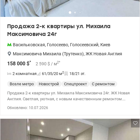
Продажа 2-к квартиры ул. Михаила
Максимовича 24г
Васильковская
,
Голосеево
,
Голосеевский
,
Киев
Максимовича Михаила (Трутенко)
,
ЖК Новая Англия
*
2
*
158 000
$
2 590
$
/ м
2
2 комнатная
61/35/20
м
18/21 эт.
Возле метро
Новострой
Спецпроект
С ремонтом
Продажа 2-к квартиры ул. Михаила Максимовича 24г. ЖК Новая
Англия. Светлая, уютная, с новым качественным ремонтом.
Функциональная планировка делает пространство удобным
Обновлено: 10.07.2026
для повседневной жизни: - две отдельные комнаты -
просторная кухня-гостиная для отдыха и встреч - достаточно
мест для хранения - гармоничный интерьер в спокойных тонах.
044 200 10 80 valion.ua/1148664