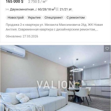
*
2
*
165 000
$
2 750
$
/ м
2
Двухкомнатная
60/28/18
м
21/21 эт.
Новострой
Укрытие
Спецпроект
С ремонтом
Продажа 2-к квартира ул. Михаила Максимовича 26д. ЖК Новая
Англия. Современная квартира с дизайнерским ремонтом,
продуманным пространством и двумя гардеробными.
Обновлено: 27.05.2026
Укомплектована всей необходимой техникой для комфортной
жизни. 044 200 10 80 valion.ua/1148970