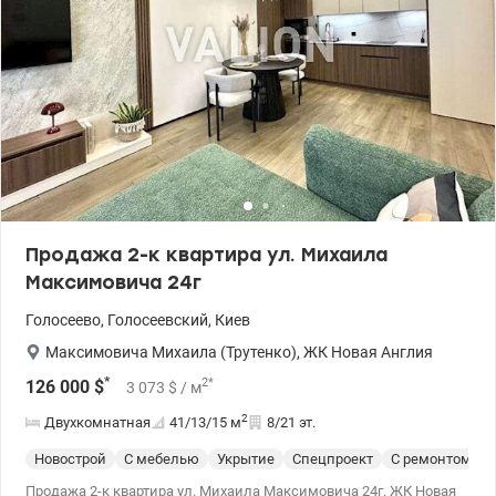
Продажа 2-к квартира ул. Михаила
Максимовича 24г
Голосеево
,
Голосеевский
,
Киев
Максимовича Михаила (Трутенко)
,
ЖК Новая Англия
*
2
*
126 000
$
3 073
$
/ м
2
Двухкомнатная
41/13/15
м
8/21 эт.
Новострой
С мебелью
Укрытие
Спецпроект
С ремонтом
Продажа 2-к квартира ул. Михаила Максимовича 24г. ЖК Новая