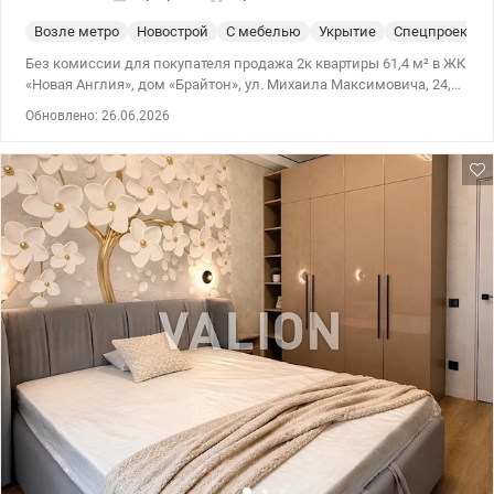
Возле метро
Новострой
С мебелью
Укрытие
Спецпроект
Без комиссии для покупателя продажа 2к квартиры 61,4 м² в ЖК
«Новая Англия», дом «Брайтон», ул. Михаила Максимовича, 24,
которая расположена на 17 этаже 21-этажного дома.
Обновлено: 26.06.2026
Функциональная планировка квартиры включает просторную
кухню-гостиную, отдельную спальню, кабинет, санузел и
гардеробную комнату. Ремонт выполнен в современном стиле с
акцентом на комфорт и практичность. Основная спальня
оборудована удобной двуспальной кроватью, вместительным
шкафом и отдельной зоной для макияжа, что создает
атмосферу уюта и приватности. Вторая комната может
использоваться как кабинет или гостевая спальня — здесь
размещены диван, рабочий стол и шкаф для хранения вещей.
Квартира имеет панорамные окна с приятным видом во тихий
внутренний двор комплекса, благодаря чему в квартире всегда
комфортно и спокойно. Кухня-гостиная грамотно зонирована на
пространство для приготовления пищи и зону отдыха. Квартира
полностью укомплектована необходимой мебелью и техникой:
установлен кондиционер, холодильник, варочная поверхность,
духовой шкаф, обустроена обеденная зона и место для отдыха.
Отдельного внимания заслуживает гардеробная комната,
которая обеспечивает много места для хранения вещей, а также