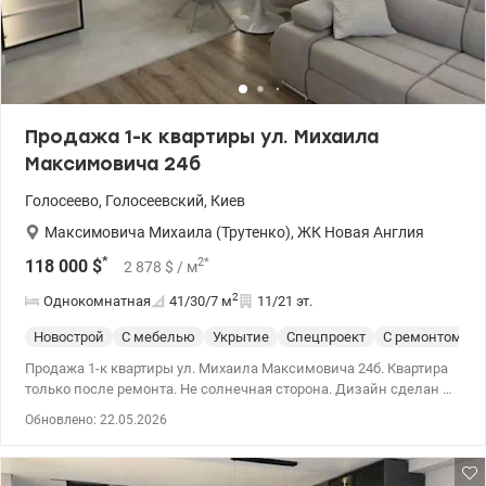
Продажа 1-к квартиры ул. Михаила
Максимовича 24б
Голосеево
,
Голосеевский
,
Киев
Максимовича Михаила (Трутенко)
,
ЖК Новая Англия
*
2
*
118 000
$
2 878
$
/ м
2
Однокомнатная
41/30/7
м
11/21 эт.
Новострой
С мебелью
Укрытие
Спецпроект
С ремонтом
Продажа 1-к квартиры ул. Михаила Максимовича 24б. Квартира
только после ремонта. Не солнечная сторона. Дизайн сделан в
светлых тонах. Максимально укомплектовано всей
Обновлено: 22.05.2026
необходимой мебелью и техникой. Квартира расположена в
современном жилом комплексе Новая Англия. 044 200 10 80
valion.ua/1145192