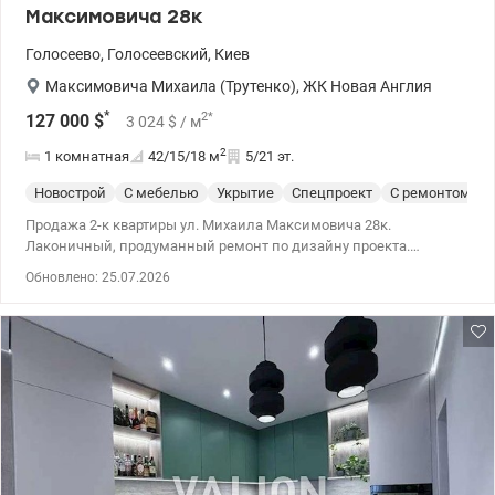
Максимовича 28к
Голосеево
,
Голосеевский
,
Киев
Максимовича Михаила (Трутенко)
,
ЖК Новая Англия
*
2
*
127 000
$
3 024
$
/ м
2
1 комнатная
42/15/18
м
5/21 эт.
Новострой
С мебелью
Укрытие
Спецпроект
С ремонтом
Продажа 2-к квартиры ул. Михаила Максимовича 28к.
Лаконичный, продуманный ремонт по дизайну проекта.
Встроенная техника, качественная мебель, идеальный свет.
Обновлено: 25.07.2026
Сделан теплый пол по всей квартире. Две гардеробные. 044 200
10 80 valion.ua/1150509