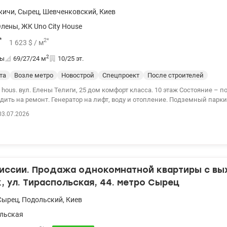
жичи
,
Сырец
,
Шевченковский
,
Киев
Олены
,
ЖК Uno City House
*
2
*
1 623
$
/ м
2
ты
69/27/24
м
10/25 эт.
та
Возле метро
Новострой
Спецпроект
После строителей
. вул. Елены Телиги, 25 дом комфорт класса. 10 этаж Состояние – после строителей.
ить на ремонт. Генератор на лифт, воду и отопление. Подземный паркин
Рядом метро Дорогожичи, детский сад, в пешей достижимости
03.07.2026
рмаркет Фора, Ева и другие. Хорошая транспортная развязка. Цена 112000у
 valion.ua/1153318
миссии. Продажа однокомнатной квартиры с вы
, ул. Тираспольская, 44. метро Сырец
Сырец
,
Подольский
,
Киев
льская