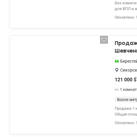
Без комиси
для ВПЛ и в
участок в П
Обновлено: 
Расположена
квартира на
закрытой т
и сквера. Р
Продаж
кафе, банко
электрички
Шевченк
государств
Восстановле
Бересте
Без комисс
Сикорск
0972910726 
121 000
$
1 комнат
Возле мет
Продажа 1-
Общая площа
Утепленная
Обновлено: 
Качественн
охраняемая