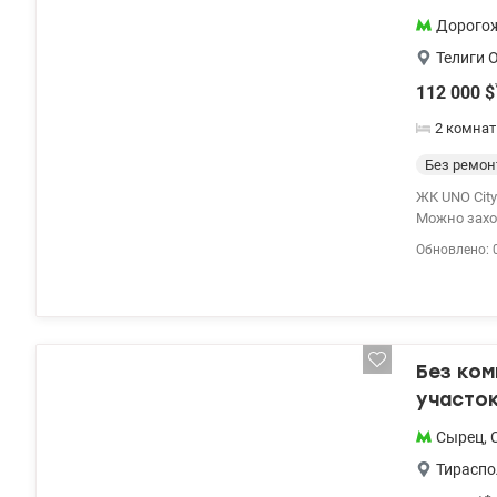
Дорого
Телиги 
112 000
$
2 комна
Без ремон
ЖК UNO City hous
Можно заход
видеонаблюдение, Видовая парк 
Обновлено: 
школа, супе
45-76 Инна,
Без ко
участок
Сырец
,
Тираспо