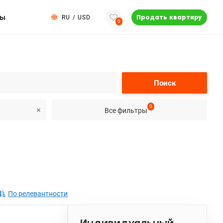
ты
RU
/
USD
Продать квартиру
0
Поиск
0
Все фильтры
По релевантности