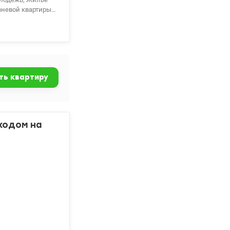
вневой квартиры в
сположена на 5
комнаты под
 и техникой,
аблюдения, с
кий сад, учебные
ая почта.
ть квартиру
 метров. Большой
расчет 1)
оенных
 Записывайтесь на
ходом на