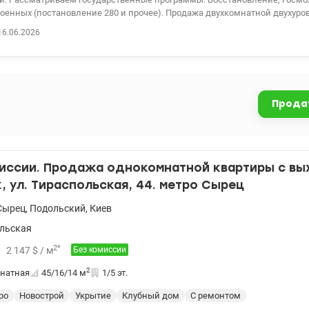
военных (постановление 280 и прочее). Продажа двухкомнатной двухуро
 районе, ЖК комфорт класса Дубовая роща на ул. Тираспольская, 44. Ра
16.06.2026
этажного утепленного дома. Общая площадь 63,2 кв.м. Отдельно есть 2 
о сделки ремонт будет закончен. (Есть возможность обустроить мебелью
будет 115 700 у.е.) Комплекс с закрытой территорией, камерами видеон
кингом. Находится среди парков и сквера. Рядом с ЖК находятся: детс
спортивный комплекс, магазины, кафе, банкоматы, салоны, аптеки, нов
Прода
общественного транспорта и городской электрички. До метро Сырец 500
и при покупке квартир по государственным программам, безналичный 
ь, Еоселя (Е-оселя), Восстановление, Сертификат 2) Жилье для ВПЛ и в
ние 280 и др.) Цена 104 280 у.е. Без комиссии для покупателя. Звоните.
лександр Зайцев 0990100903, 0972910726 valion.ua/1152467
миссии. Продажа однокомнатной квартиры с вы
, ул. Тираспольская, 44. метро Сырец
Сырец
,
Подольский
,
Киев
льская
2
*
2 147
$
/ м
Без комиссии
2
натная
45/16/14
м
1/5 эт.
ро
Новострой
Укрытие
Клубный дом
С ремонтом