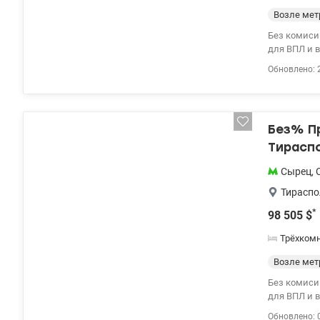
Возле мет
Без комиси
для ВПЛ и 
районе, ЖК 
Обновлено: 
этажного ут
квартиры в 
видеонаблю
детский сад
Без% П
новая почта
минут пешк
Тираспо
безналичны
ВПЛ и военн
Сырец
,
Записывайте
Тираспо
*
98 505
$
Трёхком
Возле мет
Без комиси
для ВПЛ и 
Подольском
Обновлено: 