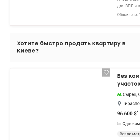
для ВПЛ и 
Подольском
Обновлено: 
этаже 5-ти 
гардероб. Д
тогда цена 
большим пар
заведения, 
Хотите быстро продать квартиру в
Остановки 
Киеве?
опыт помощ
Госмолодеж
(постановле
просмотр. А
Без ко
участок
Сырец
,
Тираспо
*
96 600
$
Одноком
Возле мет