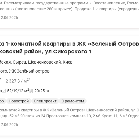
и. Рассматриваем государственные программы: Восстановление, Госм
оенных (постановление 280 и прочее). Продажа 1 к квартиры (евродвуш
одольском районе, ЖК комфорт класса Дубовая роща на ул. Тираспольска
12.06.2026
 на 1 этаже 5-ти этажного утепленного дома. За счет того что есть цок
ходится высоко над землей и поэтому теплая. Общая площадь 44,3 кв.м
ерриторией, камерами видеонаблюдения, с большим паркингом. Находи
ядом с ЖК находятся: детский сад, учебные заведения, спортивный ком
а 1-комнатной квартиры в ЖК «Зеленый Остро
маты, салоны, аптеки, новая почта. Остановки общественного транспорт
. До метро Сырец 5-10 минут пешком. Большой опыт помощи при покупк
овский район, ул.Сикорского 1
енным программам, безналичный расчет 1) Госмолодежь, Еоселя (Е-осел
ние, Сертификат 2) Жилье для ВПЛ и военных (постановление 280 и др.) 
йская
,
Сырец
,
Шевченковский
,
Киев
ии для покупателя. Звоните. Записывайтесь на просмотр. Александр Зай
ого
,
ЖК Зелёный остров
valion.ua/1152234
*
2
*
2 327
$
/ м
2
а
52/19/12
м
20/25 эт.
ро
Новострой
Спецпроект
С ремонтом
комнатной квартиры в ЖК «Зеленый Остров» Шевченковский район, ул.С
дь 52 м² 20 этаж из 24 Просторная комната 19, 2 м² Кухня 11, 6 м² Отд
 застекленная лоджия, оборудованная под рабочую зону Совмещенный 
17.06.2026
ый ремонт Кондиционер, бойлер, посудомоечная и стиральная машины
 территория, консьерж, видеонаблюдение Развитая инфраструктура ком