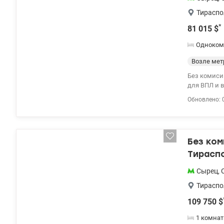
Записывайте
Тираспо
*
81 015
$
Одноком
Возле мет
Без комиси
для ВПЛ и 
в Подольско
Обновлено: 
этаже 5-ти 
камерами в
находятся: 
салоны, апт
Без ком
Сырец 5-10
программам
Тираспо
Жилье для В
мебелью и т
Сырец
,
Записывайте
Тираспо
109 750
$
1 комнат