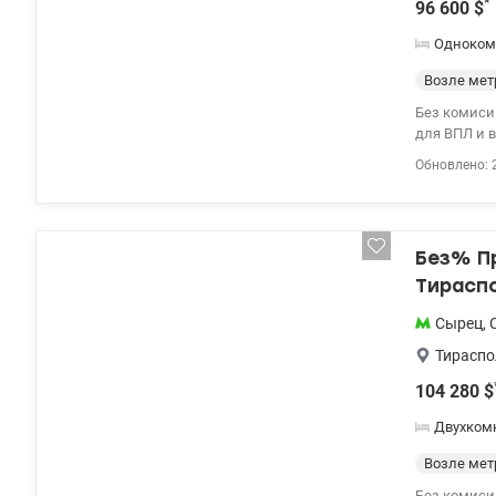
*
96 600
$
Одноком
Возле мет
Без комиси
для ВПЛ и в
участок в П
Обновлено: 
Расположена
квартира на
закрытой т
и сквера. Р
Без% П
кафе, банко
электрички
Тираспо
государств
Восстановле
Сырец
,
Без комисс
Тираспо
0972910726 
104 280
$
Двухком
Возле мет
Без комиси