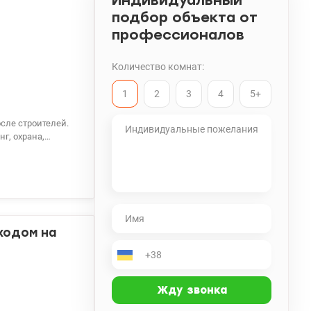
Индивидуальный
подбор объекта от
профессионалов
Количество комнат:
1
2
3
4
5+
г, охрана,
.е. тел. 050-146-
ходом на