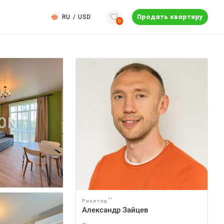
RU
/
USD
Продать квартиру
0
**
Риэлтор
Александр Зайцев