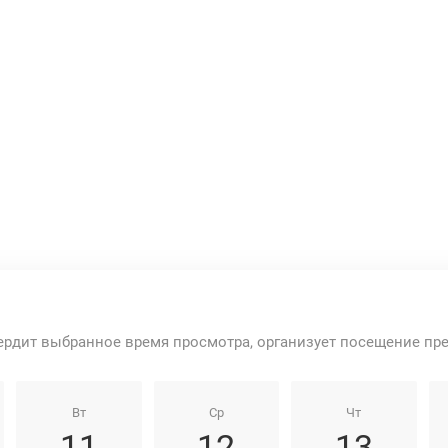
ердит выбранное время просмотра, организует посещение пр
Вт
Ср
Чт
11
12
13