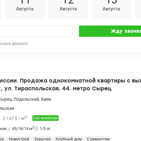
Августа
Августа
Августа
льных данных
миссии. Продажа однокомнатной квартиры с вы
, ул. Тираспольская, 44. метро Сырец
Сырец
,
Подольский
,
Киев
льская
2
*
2 147
$
/ м
Без комиссии
2
ная
45/16/14
м
1/5 эт.
ро
Новострой
Укрытие
Клубный дом
С ремонтом