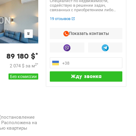
Специалист по недвижимости,
содействую в решении задач,
связанных с приобретением либо
продажей. Индивидуальный подход к
19 отзывов
каждому клиенту, максимальная
выгода и удовольствие от процесса
сотрудничества. Качественное
удовлетворение ваших потребностей.
Показать контакты
*
89 180
$
2
*
2 074
$
за м
Без комиссии
 (постановление
. Расположена на
тью квартиры