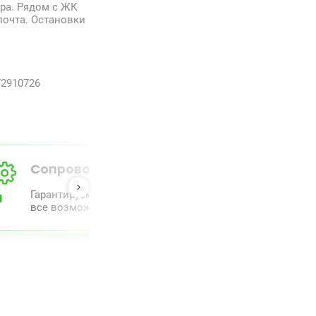
ра. Рядом с ЖК
почта. Остановки
72910726
Сопровождение от А до Я
Гарантируем полный комлпекс сопровождения и прове
все возможное для облегчения процесса.