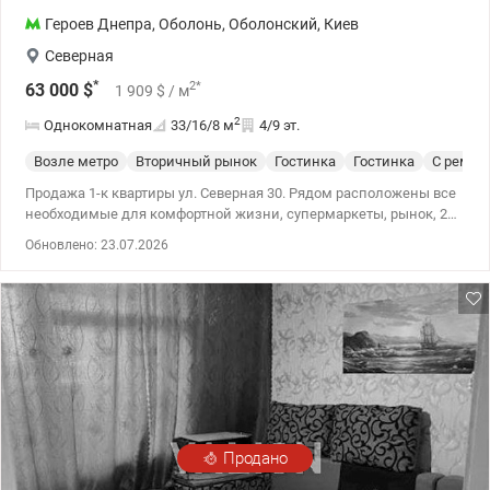
Героев Днепра
,
Оболонь
,
Оболонский
,
Киев
Северная
*
2
*
63 000
$
1 909
$
/ м
2
Однокомнатная
33/16/8
м
4/9 эт.
Возле метро
Вторичный рынок
Гостинка
Гостинка
С ремон
Продажа 1-к квартиры ул. Северная 30. Рядом расположены все
необходимые для комфортной жизни, супермаркеты, рынок, 2
школы, детский сад, кафе и другое. До метро Героев Днепра 11
Обновлено: 23.07.2026
мин. пешком, также курсирует общественный транспорт. До
Оболонской Набережной можно дойти через 10 минут. Квартира
укомплектована газовой плитой, бойлером на 50 литров,
качественным кондиционером, работающим как на холод так и
на тепло. На кухне установлен фильтр очистки воды. На полу в
коридоре и кухне качественная плитка, жилая комната –
светлый ламинат с высокой степенью износостойкости.
Межкомнатная дверь из натуральной древесины. На балконе
установлены качественные окна и сделано полное утепление
стен.
Продано