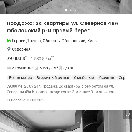
Продажа: 2к квартиры ул. Северная 48А
Оболонский р-н Правый берег
Героев Днепра
,
Оболонь
,
Оболонский
,
Киев
Северная
*
2
*
79 000
$
1 580
$
/ м
2
2 комнатная
50/30/7
м
3/9 эт.
Возле метро
Вторичный рынок
С мебелью
Укрытие
Cерия 
79000 у.е. 26.09.24г. Продажа 2к квартиры с ремонтом на ул.
Северная 48А Квартир находится на 3-м этаже 9-ти этажного
дома. Общая площадь 50,4м2, жилая 30м2, кухня 7м2. Готовы к
Обновлено: 31.03.2026
безналичному расчету. Планировка раздельная, санузел
расдельный (с ванной). Большой светлый балкон соединен с
комнатой. Кварты полностью укомплектована мебелью (шкаф,
кровать, комод, спальный гарнитур.) Также присутствует вся
необходимая бытовая техника (посудомоечная и стиральная
машина, газовая плита и духовой шкаф, кондиционер.) В доме