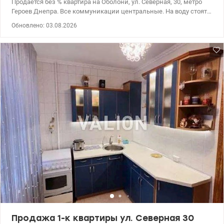
Продаётся без % квартира на Оболони, ул. Северная, 30, метро
Героев Днепра. Все коммуникации центральные. На воду стоят
счетчики. Установлен бойлер на горячую воду. Уютная квартира
Обновлено: 03.08.2026
полностью пригодна для проживания и не требует
дополнительных вложений. Вся мебель остается покупателю!
Балкон и кухня застеклены металлопластиковыми
двухкамерными пакетами. Находится в тихом удобном месте. В
пешей доступности магазины, метро Героев Днепра. Рядом
школа и садик. Для любителей природы и пляжа, в 10 минутах
ходьбы река Днепр и залив. Великолепная транспортная
развязка. Цена: 53500 у.е. моб. 0664863383 Татьяна. Valion.ua/
1083523
Продажа 1-к квартиры ул. Северная 30