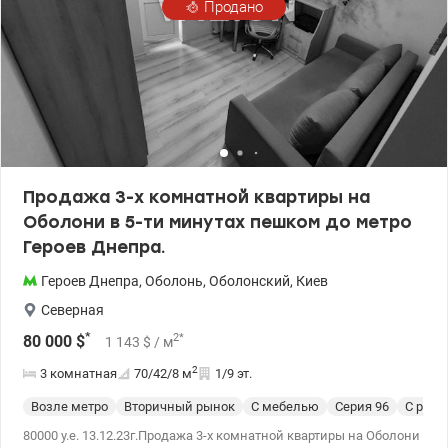
Продано
Продажа 3-х комнатной квартиры на
Оболони в 5-ти минутах пешком до метро
Героев Днепра.
Героев Днепра
,
Оболонь
,
Оболонский
,
Киев
Северная
*
2
*
80 000
$
1 143
$
/ м
2
3 комнатная
70/42/8
м
1/9 эт.
Возле метро
Вторичный рынок
С мебелью
Cерия 96
С рем
80000 у.е. 13.12.23г.Продажа 3-х комнатной квартиры на Оболони