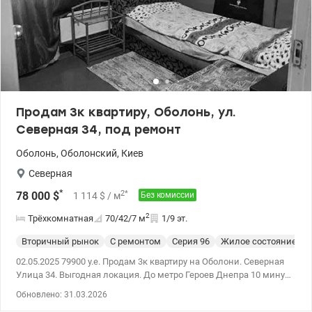
Продам 3к квартиру, Оболонь, ул.
Северная 34, под ремонт
Оболонь
,
Оболонский
,
Киев
Северная
*
2
*
78 000
$
1 114
$
/ м
Без комиссии
2
Трёхкомнатная
70/42/7
м
1/9 эт.
Вторичный рынок
С ремонтом
Cерия 96
Жилое состояние
02.05.2025 79900 у.е. Продам 3к квартиру на Оболони. Северная
Улица 34. Выгодная локация. До метро Героев Днепра 10 минут
пешком. Развита инфраструктура (садики, школы,
Обновлено: 31.03.2026
поликлиника, стадион, рынок, ТРЦ – все в пешем доступе).