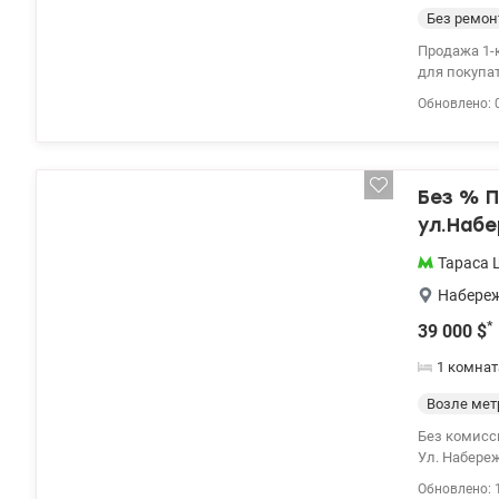
Без ремон
Продажа 1-к
для покупат
м, этаж 4/2
Обновлено: 
эксплуатаци
находится 
офисе застр
тел.0674452
Без % 
ул.Наб
Тараса 
Набере
*
39 000
$
1 комнат
Возле мет
Без комисс
Ул. Набережно-Луговая 3. 5 этаж, площадь 25,7,
Есть балкон, окна на улицу. Развитая инф
Обновлено: 