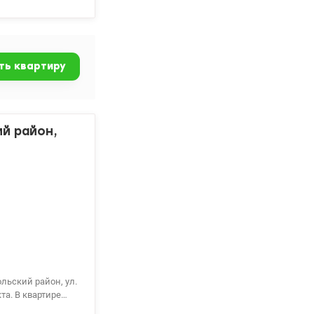
ть квартиру
й район,
ольский район, ул.
та. В квартире
кой новой