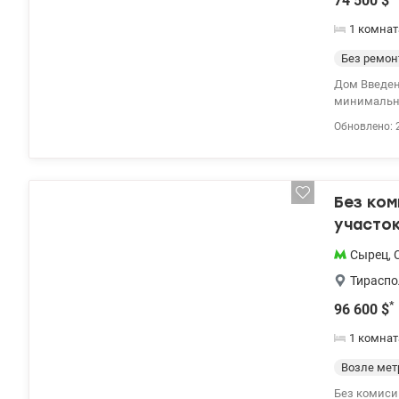
74 500
$
1 комнат
Без ремон
Дом Введен
минимально
Предлагаетс
Обновлено: 
доме №7.2; 
расположена
комната + к
этажи Видео
Без ко
участок
Сырец
,
Тираспо
*
96 600
$
1 комнат
Возле мет
Без комиси