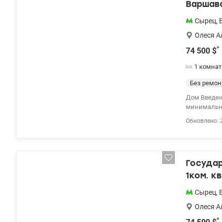
Варшавс
Сырец
,
Олеся А
*
74 500
$
1 комнат
Без ремон
Дом Введен
минимально
Предлагаетс
Обновлено: 
доме №7.2; 
расположена
комната + к
Госуда
1ком. к
ЖК 7 Кв
Сырец
,
Олеся А
*