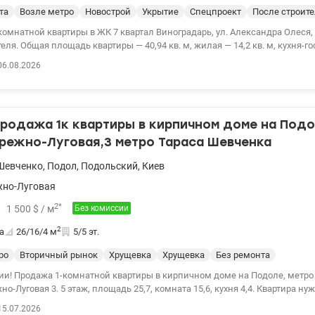
та
Возле метро
Новострой
Укрытие
Спецпроект
После строит
омнатной квартиры в ЖК 7 квартал Виноградарь, ул. Александра Олеся,
еля. Общая площадь квартиры — 40,94 кв. м, жилая — 14,2 кв. м, кухня-гос
5. Квартира находится в доме 7.1, в состоянии после строителей. Дом пл
06.08.2026
ю в III квартале 2026 года, ведутся работы по фасаду и благоустройству
между ЖК «Варшавские», ТРЦ «Ретровиль» – 150 м пешком. Продажа по у
ойщика, комиссию за уступку оплачивает Продавец. Владелец в Украине.
627 Евгения.valion.ua/1152394
Продажа 1к квартиры в кирпичном доме на Под
ережно-Луговая,3 метро Тараса Шевченка
Шевченко
,
Подол
,
Подольский
,
Киев
жно-Луговая
2
*
1 500
$
/ м
Без комиссии
2
а
26/16/4
м
5/5 эт.
ро
Вторичный рынок
Хрущевка
Хрущевка
Без ремонта
ии! Продажа 1-комнатной квартиры в кирпичном доме на Подоле, метро
 комната 15,6, кухня 4,4. Квартира нуждается в ремонте.
раструктура. Свободно. 39 000 у.е. 050-855-32-38 Любовь
15.07.2026