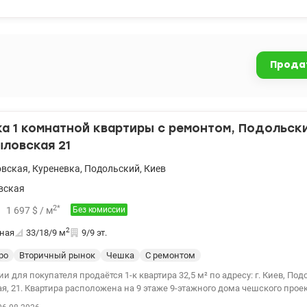
153916
Прода
 1 комнатной квартиры с ремонтом, Подольски
ыловская 21
овская
,
Куреневка
,
Подольский
,
Киев
вская
2
*
1 697
$
/ м
Без комиссии
2
ная
33/18/9
м
9/9 эт.
ро
Вторичный рынок
Чешка
С ремонтом
и для покупателя продаётся 1-к квартира 32,5 м² по адресу: г. Киев, Под
, 21. Квартира расположена на 9 этаже 9-этажного дома чешского проек
апитальный ремонт с заменой электропроводки, сантехники и установ