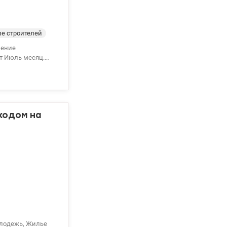
е строителей
ление
ют Июль месяц.
ра находится в
ителей; *
бная планировка -
ергию. Есть разные
: 74500 у.е
ходом на
олодежь, Жилье