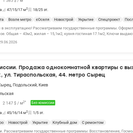
1 585
$
/ м
2
а
47/15/17
м
18/25 эт.
та
Возле метро
єОселя
Новострой
Укрытие
Спецпроект
Посл
 в эксплуатацию! Рассматриваем государственные программы. Оформ
е. Общая – 43м2, жилая – 15,1м2, кухня-гостиная 17.1м2, Ключи выда
я 1к в новом ЖК Седьмой Квартал по ул. Александра Олеся, 13: * кварти
29.06.2026
* введен в эксплуатацию в 2кв. 2025; * квартира без ремонта, после стро
 на 10 эт/25 эт.д. и имеет невероятные обзорные характеристики; * удо
ухня-гостиная; * установлены счетчики на воду, отопление и электроэн
обзор квартиры по запросу Анастасия 0932311808 valion.ua/1153111 Цена
миссии. Продажа однокомнатной квартиры с вы
, ул. Тираспольская, 44. метро Сырец
Сырец
,
Подольский
,
Киев
льская
2
*
2 147
$
/ м
Без комиссии
2
а
45/16/14
м
1/5 эт.
ро
Новострой
Укрытие
Клубный дом
С ремонтом
и. Рассматриваем государственные программы: Восстановление, Госм