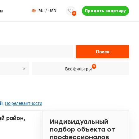
ты
RU
/
USD
Продать квартиру
0
Поиск
0
Все фильтры
По релевантности
й район,
Индивидуальный
подбор объекта от
профессионалов