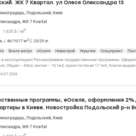
кий. ЖК 7 Квартал. ул Олеся Олександра 13
Виноградарь
,
Подольский
,
Киев
лександра
,
ЖК 7 Kvartal
2
*
1 620
$
/ м
2
а
46/15/17
м
23/25 эт.
та
Возле метро
єОселя
Новострой
Укрытие
Спецпроект
Посл
 в эксплуатацию! Рассматриваем государственные программы. Оформ
е. Общая – 43м2, жилая – 15,1м2, кухня-гостиная 17.1м2, Ключи выда
я 1к в новом ЖК Седьмой Квартал по ул. Александра Олеся, 13: * кварти
24.07.2026
* введен в эксплуатацию в 2кв. 2025; * квартира без ремонта, после стро
 на 10 эт/25 эт.д. и имеет невероятные обзорные характеристики; * удо
ухня-гостиная; * установлены счетчики на воду, отопление и электроэн
этажи Видеообзор квартиры по запросу Анастасия 0932311808 Цен
рственные программы, еОселя, оформления 2%
вартиры в Киеве. Новостройка Подольский р-н 
артал.
Виноградарь
,
Подольский
,
Киев
лександра
,
ЖК 7 Kvartal
2
*