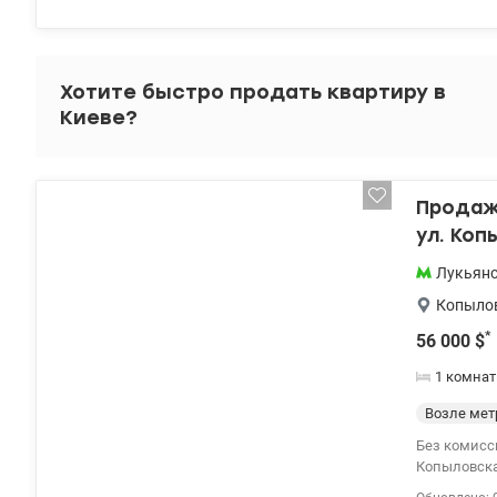
valion.ua/1
Хотите быстро продать квартиру в
Киеве?
Продажа
ул. Коп
Лукьян
Копыло
*
56 000
$
1 комнат
Возле мет
Без комисси
Копыловская
выполнен к