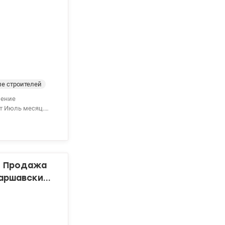
е строителей
ление
ют Июль месяц.
ра находится в
ителей; *
бная планировка -
ергию. Есть разные
а :74500 у.е valion.ua/1153115
, Продажа
Варшавский.