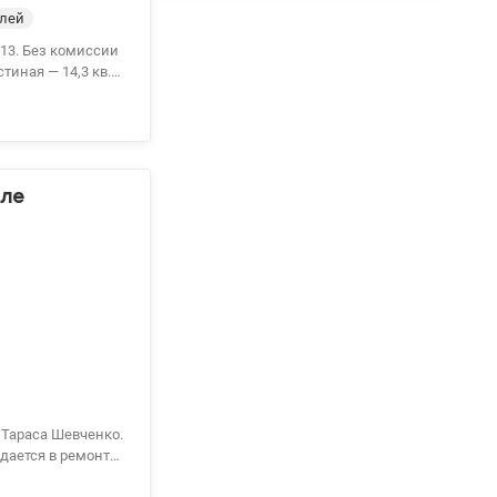
елей
 13. Без комиссии
тиная — 14,3 кв.
анируется ввести в
 территории. Дом
ступке прав в
 Цена: 65 000 у.е.
оле
 Тараса Шевченко.