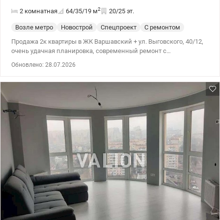
2
2 комнатная
64/35/19
м
20/25 эт.
Возле метро
Новострой
Спецпроект
С ремонтом
Продажа 2к квартиры в ЖК Варшавский + ул. Выговского, 40/12,
очень удачная планировка, современный ремонт с
использованием качественных материалов. Окна во двор,
Обновлено: 28.07.2026
отличный от, очень уютная и светлая квартира. Встроенная
кухня, бытовая техника, 5 зон теплого пола, мылочная, комнаты
без мебели. Современный комплекс с очень развитой
инфраструктурой, строится метро, рядом с домом высотный
паркинг. Цена 144000 y.e. 0503932257 Мария. Valion.ua /1134939