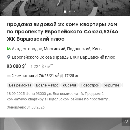
Продажа видовой 2х комн квартиры 76м
по проспекту Европейского Союза,53/46
ЖК Варшавский плюс
Академгородок
,
Мостицкий
,
Подольский
,
Киев
Европейского Союза (Правды)
,
ЖК Варшавский плюс
*
2
*
93 000
$
1 224
$
/ м
2
2 комнатная
76/28/21
м
17/25 эт.
Без ремонта
Возле метро
єОселя
Новострой
Укрытие
Сп
18.09.2025 Цена 93000 у.е. Без комиссии - % Продаем 2
комнатную квартиру в Подольском районе по проспекту
Европейского Союза (Правды), 53/46, ЖК Варшавский плюс.
Обновлено: 31.03.2026
Квартира рациональной планировки 76 м: -две комнаты 13,9 и
13,6 м; -пространство кухня 20,6м; -выход на лоджию из кухни и
из комнаты; - два санузла. Пластиковые окна, входная дверь,
еврорадиаторы, лазерная стяжка, счетчики. Новый комплекс