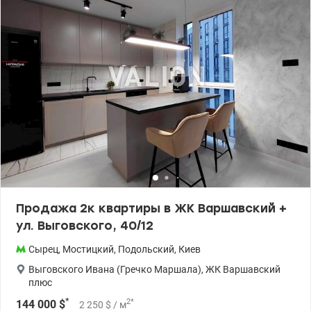
Стены утеплены. Санузел совмещён, отопление от автономной
котельной комплекса. Рядом магазины, школы, детсады, ТРЦ,
остановки транспорта. Строится станция метро. Звоните —
покажем в удобное время! Цена: 129 000 у.е. Комиссия АН 5%
(050) 962-65-54 Вікторія Valion.ua/1136396
Продажа 2к квартиры в ЖК Варшавский +
ул. Выговского, 40/12
Сырец
,
Мостицкий
,
Подольский
,
Киев
Выговского Ивана (Гречко Маршала)
,
ЖК Варшавский
плюс
*
2
*
144 000
$
2 250
$
/ м