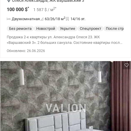
Олеся Александра
,
ЖК Варшавский 3
*
2
*
100 000
$
1 587
$
/ м
2
Двухкомнатная
63/26/18
м
14/16 эт.
Без ремонта
Новострой
Укрытие
Спецпроект
После строит
Продажа 2-к квартиры ул. Александра Олеся 23. ЖК
«Варшавский 3». 2 больших санузла. Состояние квартиры после
строителей. Не угловая. На первых этажах домов: кафе,
Обновлено: 26.06.2026
магазины, почтовые отделения, аптеки и т.д. В комплексе
предусмотрены надземные паркинги, а также места для
гостевой парковки. Внутренний двор свободен от авто. Закрытая
придомовая территория, ограничивающая доступ посторонних.
На территории жилого комплекса размещены детские и
спортивные площадки, вело роликовые дорожки. Удобная
развязка маршруток