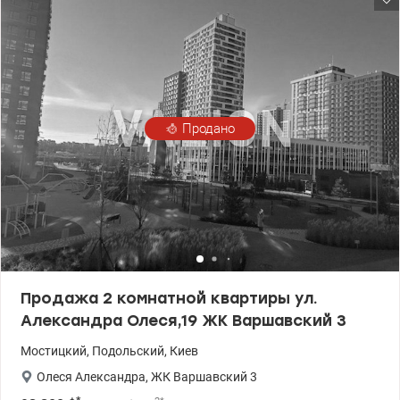
монолитно-каркасный • Дом заселён • Парадное оснащено
двумя лифтами: пассажирский и грузовой Инфраструктура и
расположение: • Рядом школа, детский сад, супермаркет, парк,
развлекательные заведения • Метро в пешей доступности
(строится) • Удобная транспортная развязка
Продано
Продажа 2 комнатной квартиры ул.
Александра Олеся,19 ЖК Варшавский 3
Мостицкий
,
Подольский
,
Киев
Олеся Александра
,
ЖК Варшавский 3