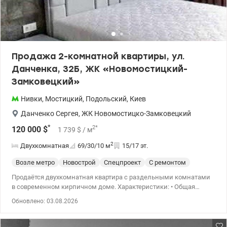
Продажа 2-комнатной квартиры, ул.
Данченка, 32Б, ЖК «Новомостицкий-
Замковецкий»
Нивки
,
Мостицкий
,
Подольский
,
Киев
Данченко Сергея
,
ЖК Новомостицко-Замковецкий
*
2
*
120 000
$
1 739
$
/ м
2
Двухкомнатная
69/30/10
м
15/17 эт.
Возле метро
Новострой
Спецпроект
С ремонтом
Продаётся двухкомнатная квартира с раздельными комнатами
в современном кирпичном доме. Характеристики: • Общая
площадь — 68,7 м² • Жилая — 30 м² • Кухня — 9,7 м² • Планировка
Обновлено: 03.08.2026
комнат — раздельная • Состояние — евроремонт, квартира не
была в эксплуатации • 1 собственник. Особенности дома: • ЖК
«Новомостицкий-Замковецкий» • Не панельный, кирпичный/