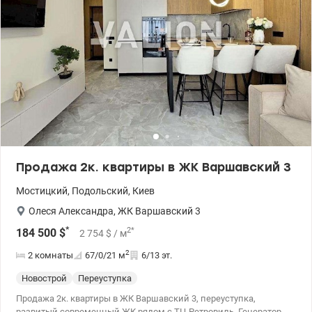
Продажа 2к. квартиры в ЖК Варшавский 3
Мостицкий
,
Подольский
,
Киев
Олеся Александра
,
ЖК Варшавский 3
*
2
*
184 500
$
2 754
$
/ м
2
2 комнаты
67/0/21
м
6/13 эт.
Новострой
Переуступка
Продажа 2к. квартиры в ЖК Варшавский 3, переуступка,
развитый современный ЖК рядом с ТЦ Ретровиль. Генератор. 6