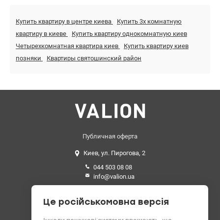
Купить квартиру в центре киева
Купить 3х комнатную
квартиру в киеве
Купить квартиру однокомнатную киев
Четырехкомнатная квартира киев
Купить квартиру киев
позняки
Квартиры святошинский район
Публичная оферта
Киев, ул. Пирогова, 2
044 503 08 08
info@valion.ua
Средний рейтинг
Це російськомовна версія
4.89 из 5 звезд. 199 отзывов