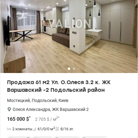
Продажа 61 м2 Ул. О.Олеся 3.2 к. ЖК
Варшавский -2 Подольский район
Мостицкий
,
Подольский
,
Киев
Олеся Александра
,
ЖК Варшавский 2
*
2
*
165 000
$
2 705
$
/ м
2
2 комнаты
61/0/0
м
8/16 эт.