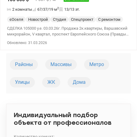
2
2 комнаты
67/37/19
м
13/13 эт.
єОселя
Новострой
Студия
Спецпроект
С ремонтом
СДЕЛКА 105000 у.е. 03.03.26г. Продажа 2к.квартиры, Варшавский
микрорайон, V квартал, проспект Европейского Союза (Правды)
41Д, ЖК 5 квартал, 13 этаж/13 этажная секция, дом сдан в
Обновлено: 31.03.2026
эксплуатацию в 2020 году. Общая площадь 67,2 м2. Две
отдельные комнаты и кухня – студия 18,8 м2. Произведен
капитальный ремонт. Привлекательная придомовая
территория. Право собственности более 3 лет. Рядом ТРЦ
Районы
Массивы
Метро
Ретровиль, школы, детский сад. Удобная транспортная
развязка. valion.ua/1132824
Улицы
ЖК
Дома
Индивидуальный подбор
объекта от профессионалов
Количество комнат: