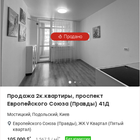
комфорт класса: -закрытая территория; -ТРЦ Ретровиль;
-магазины (Сильпо, Novus, Ашан), рынки, аптеки, спортзал и
кафе; -детские площадки и зоны отдыха; -школы и детские
сады. Работаем с госсударственными социальными
программами и постановлениями: 266, 280, 600, Е-оселя, Е-
восстановление, внутриперемещенные лица, жилье для
Продано
участников АТО.
Продажа 2к.квартиры, проспект
Европейского Союза (Правды) 41Д
Мостицкий
,
Подольский
,
Киев
Европейского Союза (Правды)
,
ЖК V Квартал (Пятый
квартал)
*
2
*
105 000
$
1 567
$
/ м
Без комиссии