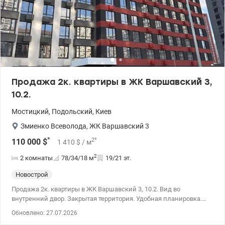
Продажа 2к. квартиры в ЖК Варшавский 3,
10.2.
Мостицкий
,
Подольский
,
Киев
Змиенко Всеволода
,
ЖК Варшавский 3
*
2
*
110 000
$
1 410
$
/ м
2
2 комнаты
78/34/18
м
19/21 эт.
Новострой
Продажа 2к. квартиры в ЖК Варшавский 3, 10.2. Вид во
внутренний двор. Закрытая территория. Удобная планировка.
Дом сдан в эксплуатацию. Можно заходить на ремонт.
Обновлено: 27.07.2026