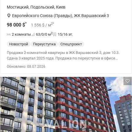
Мостицкий
,
Подольский
,
Киев
Европейского Союза (Правды)
,
ЖК Варшавский 3
*
2
*
98 000
$
1 556
$
/ м
2
2 комнаты
63/0/0
м
15/16 эт.
Новострой
Переуступка
Спецпроект
Продажа 2-комнатной квартиры в ЖК Варшавский 3, дом 10.3.
Сдача 3 квартал 2025 года. Продажа по переуступке в офисе
застройщика. Прекрасная планировка с двумя большими
Обновлено: 08.07.2026
санузлами.