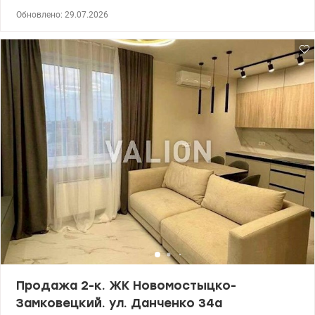
комфортном четвертом этаже . Рядом с домом поликлиника ,
Обновлено: 29.07.2026
школа , стоматология, ТРЦ Ретровиль , басейн , Сильпо , кафе
рестораны . С преобритением данной квартиры вы получаете
готовый профессиональный дизайн-проект в подарок. Правый
берег Виноградарь . Цена 115000уе . Геннадий 0963198153
valion.ua/1144078
Продажа 2-к. ЖК Новомостыцко-
Замковецкий. ул. Данченко 34а