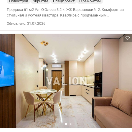
Новострой
Укрытие
Спецпроект
С ремонтом
Продажа 61 м2 Ул. О.Олеся 3.2 к. ЖК Варшавский -2. Комфортная,
стильная и уютная квартира. Квартира с продуманным
современным и функциональным наполнением. Три контура
Обновлено: 31.07.2026
теплого пола (гостиная, санузел, кухня), две гардеробные (в
каждой комнате своя), встроенный холодильник с функцией No
frost, посудомоечная машина, варочная поверхность, духовой
шкаф, вытяжка, микроволновка, бойлер 100л, ванна длиной 170,
телевизор 55 Qled, два кондиционера (вся техника новая и
качественная). Закрытая территория. Рядом есть все, что нужно
для комфортной жизни (ТРЦ Ретровиль, кафе, рестораны,
аптеки, медицинские и спортивные центры). Есть собственная
котельная, генератор и инвертор (поэтому проблем с водой,
отоплением и лифтами нет). Метро в активной фазе постройки.
044 200 10 80 valion.ua/1147162