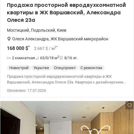
Продажа просторной евродвухкомнатной
квартиры в ЖК Варшавский, Александра
Олеся 23а
Мостицкий
,
Подольский
,
Киев
Олеся Александра
,
ЖК Варшавский микрорайон
*
2
*
168 000
$
2 667
$
/ м
2
2 комнатная
63/0/18
м
8/16 эт.
Новострой
Укрытие
Спецпроект
С ремонтом
Продажа просторной евродвухкомнатной квартиры в ЖК
Варшавский, Александра Олеся 23а. Квартира с дизайнерским
ремонтом. Установленный фильтр на воду. Кухня полностью
Обновлено: 17.07.2026
оборудована техникой. Качественная сантехника. По всей
квартире теплый пол. Стиральная и сушильная машина. В доме
установлен генератор для лифтов и водоснабжения,
обеспечивающий автономность даже при отключении
электроэнергии. Планировка предусматривает просторную
кухню-гостиную, раздельную спальную комнатную, санузел с
душевой кабиной, 2-й санузел, гардеробную, прихожую.