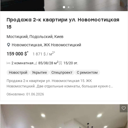
Продажа 2-к квартири ул. Новомостицкая
15
Мостицкий
,
Подольский
,
Киев
Новомостицкая
,
ЖК Новомостицкий
*
2
*
159 000
$
1 871
$
/ м
2
2 комнатная
85/38/28
м
15/20 эт.
Новострой
Укрытие
Спецпроект
С ремонтом
Продажа 2-к квартири ул. Новомостицкая 15. ЖК
Новомостицкий. Две отдельные комнаты, большая кухня с
панорамными окнами. Два санузла, гардеробная.
Обновлено: 01.06.2026
Трехсторонняя квартира. Произведен качественный ремонт. В
комнатах, кухне и ванной теплый пол. Двухуровневый
подземный паркинг, собственный двор с детской площадкой,
закрытая охраняемая территория. 044 200 10 80 valion.ua/1149443