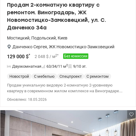
Продам 2-комнатную квартиру с
ремонтом. Виноградарь, ЖК
Новомостицко-Замковецкий, ул. С.
Данченко 34а
Мостицкий
,
Подольский
,
Киев
Данченко Сергея
,
ЖК Новомостицко-Замковецкий
*
2
*
129 000
$
2 048
$
/ м
Без комиссии
2
Двухкомнатная
63/34/11
м
9/10 эт.
Новострой
С мебелью
Спецпроект
С ремонтом
Продам уникальную видовую 2-комнатную 2-уровневую
квартиру в современном жилом комплексе на Виноградаре.
Улица Сергея Данченко 34А, ЖК Новомостицко-Замковецкий от
Обновлено: 18.05.2026
Киевгорстрой, высокое качество строительства, автономность,
благоустройство. Есть наземный и подземный паркинг.
Квартира расположена на 9-10 этажах в 10-этажной секции
монолитно-каркасного дома, год постройки 2018 года. В доме
есть два лифта, автономное отопление. Квартира имеет общую
площадь 62,5 м2 и комфортную планировку: на 1-м уровне