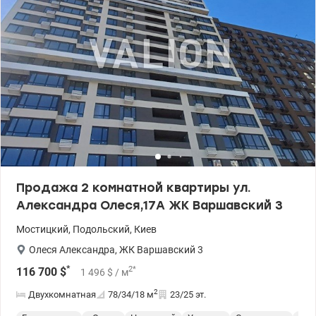
Продажа 2 комнатной квартиры ул.
Александра Олеся,17А ЖК Варшавский 3
Мостицкий
,
Подольский
,
Киев
Олеся Александра
,
ЖК Варшавский 3
*
2
*
116 700
$
1 496
$
/ м
2
Двухкомнатная
78/34/18
м
23/25 эт.