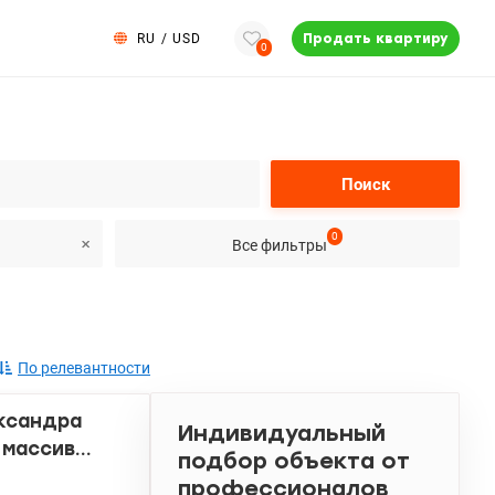
RU
/
USD
Продать квартиру
0
Поиск
0
Все фильтры
По релевантности
ксандра
Индивидуальный
 массив
подбор объекта от
профессионалов