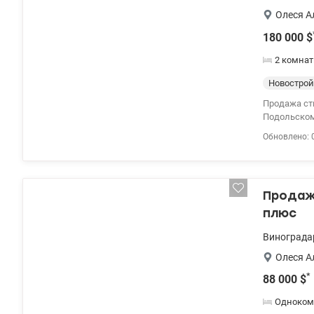
Олеся А
180 000
$
2 комнат
Новострой
Продажа ст
Подольском
есть гардер
Обновлено: 
Ремонт вып
классическ
гостиная с 
вместитель
Продажа
Укомплекто
большое ко
плюс
под разные
охрана в п
Винограда
Варшавског
Олеся А
камеры. Ком
Спортлайф. 
*
88 000
$
находится а
Одноком
«Оболонь» –