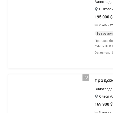
Винограда
Выговск
195 000
$
2 комнат
Без ремон
Продажа большой 2к 
комнаты и о
3,79 м2. Расположена на 
Обновлено: 
От строите
качественн
детские пло
планируется
0963198153 
Продажа
Винограда
Олеся А
169 900
$
3 комна