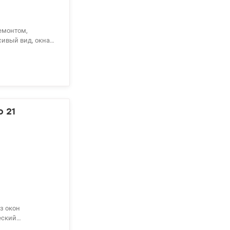
сивый вид, окна
 21
 и гостиной.