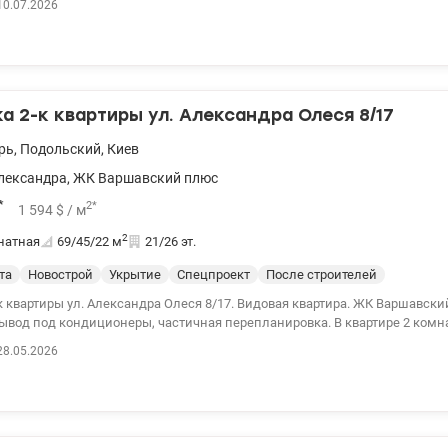
10.07.2026
ая сантехника. Просторная открытая душевая с тропическим душем. У д
 обеспечивающий работу лиифтов, отопления, водоснабжения и освещен
. В поезде есть охрана. 044 200 10 80 valion.ua/1149235
 2-к квартиры ул. Александра Олеся 8/17
рь
,
Подольский
,
Киев
лександра
,
ЖК Варшавский плюс
*
2
*
1 594
$
/ м
2
натная
69/45/22
м
21/26 эт.
та
Новострой
Укрытие
Спецпроект
После строителей
тиры ул. Александра Олеся 8/17. Видовая квартира. ЖК Варшавский +. Произведена
вывод под кондиционеры, частичная перепланировка. В квартире 2 комн
7 метра, Инфраструктура территории: детская площадка, спортивная пл
28.05.2026
зона для выгула животных. 044 200 10 80 valion.ua/1149087