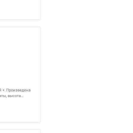
ома есть свой
ия мест общего
аты, высота
ощадка,