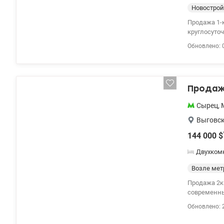
Варшавский-2
Новострой
у.е.Без ком
Продажа 1-к квартир
круглосуточ
аптеки, пол
Обновлено: 
Квартира у
машинка, б
холодильник
Цена 88000 
Продажа
Сырец
,
Выговск
144 000
$
Двухком
Возле мет
Продажа 2к 
современны
уютная и св
Обновлено: 
комнаты бе
рядом с дом