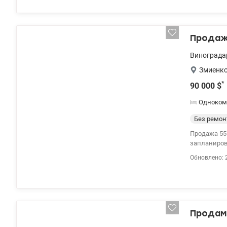
Продажа
Винограда
Змиенко
*
90 000
$
Одноком
Без ремон
Продажа 55
запланирова
дом графито
Обновлено: 
балконом, 
инфраструк
место, лес,
Рядом с дом
Геннадий Па
Продам