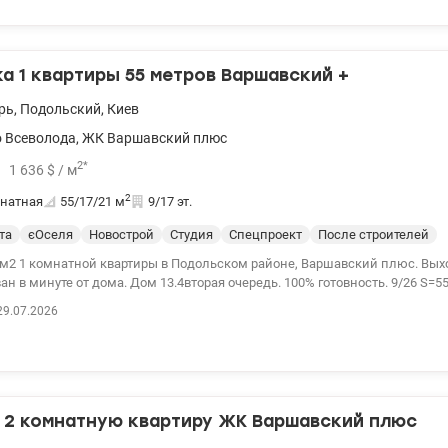
 1 квартиры 55 метров Варшавский +
рь
,
Подольский
,
Киев
 Всеволода
,
ЖК Варшавский плюс
2
*
1 636
$
/ м
2
натная
55/17/21
м
9/17 эт.
та
єОселя
Новострой
Студия
Спецпроект
После строителей
м2 1 комнатной квартиры в Подольском районе, Варшавский плюс. Вых
н в минуте от дома. Дом 13.4вторая очередь. 100% готовность. 9/26 S=5
во - бордового цвета, комфорт класса, панорамные окна, роскошная кухня
29.07.2026
гардеробная. Отличная планировка для разделения Кухни Студио,Удачно
тура, перспектива развития одного из лучших микрорайонов Киева. Эко
 озеро, 2 мин. Автомобиль на парковке ТРЦ Ретровилль будет виден из о
ом 1 мин многоэтажный паркинг. Не законченный ремонт . Цена 90000 у
рфилко Valion .ua/ 1067998
 2 комнатную квартиру ЖК Варшавский плюс