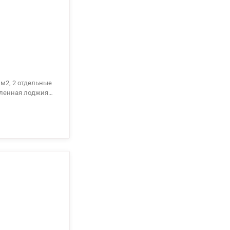
екленная лоджия
. Выполнен
рыта. Во дворе
 2025 году
 у.е., тел