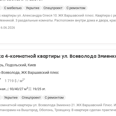
С мебелью
Укрытие
Спецпроект
С ремонтом
артиры ул. Александра Олеся 10. ЖК Варшавский плюс. Квартира с ремонтом,
техникой. 3 раздельные комнаты. Расположен внутри дома и двора, кра
 200 10 80 valion.ua/1149937
16.06.2026
 4-комнатной квартиры ул. Всеволода Змиенко
рь
,
Подольский
,
Киев
 Всеволода
,
ЖК Варшавский плюс
*
2
*
1 719
$
/ м
2
ная
93/40/27
м
19/25 эт.
Укрытие
Спецпроект
С ремонтом
ной квартиры ул. Всеволода Змиенко 21. ЖК Варшавский Плюс. Из окон
ма на Вышгород, Оболонь, Троещину. В квартире сделан практический
ый ремонт. Произведена подготовка под кондиционеры во всех спальнях