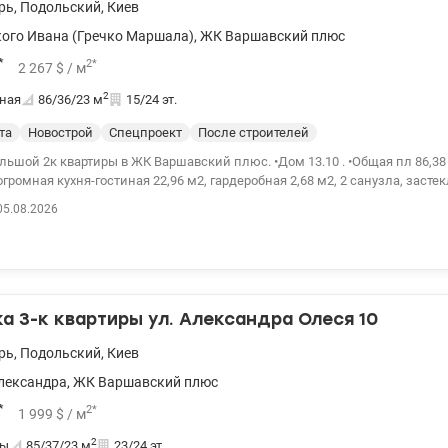
рь
,
Подольский
,
Киев
ого Ивана (Гречко Маршала)
,
ЖК Варшавский плюс
*
2
*
2 267
$
/ м
2
ная
86/36/23
м
15/24 эт.
та
Новострой
Спецпроект
После строителей
квартиры в ЖК Варшавский плюс. •Дом 13.10 . •Общая пл 86,38 м2, 2 отдельные
громная кухня-гостиная 22,96 м2, гардеробная 2,68 м2, 2 санузла, заст
среднем 15/25 этаже. •Окна во двор. •Лучшая планировка из 2-к квартир 2С7.
05.08.2026
лей установлены качественные окна, броне дверь, радиаторы, счетчики
ый ремонт с перепланировкой . Территория комплекса - ограждена и зак
щадки. Рядом ТРЦ Retroville. Novus, Леруа Мерлен, кинотеатр, бассейн. В
 открытие станции метро в пешей доступности от комплекса. Цена 195000
Геннадий /valion.ua/1034841
 3-к квартиры ул. Александра Олеся 10
рь
,
Подольский
,
Киев
лександра
,
ЖК Варшавский плюс
*
2
*
1 999
$
/ м
2
ты
85/37/23
м
23/24 эт.