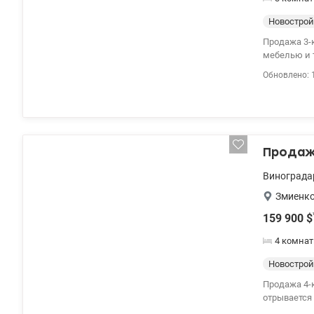
Новострой
Продажа 3-к кв
мебелью и 
во двор. 044
Обновлено: 
Продажа
Винограда
Змиенко
159 900
$
4 комнат
Новострой
Продажа 4-комнат
отрывается панора
качественн