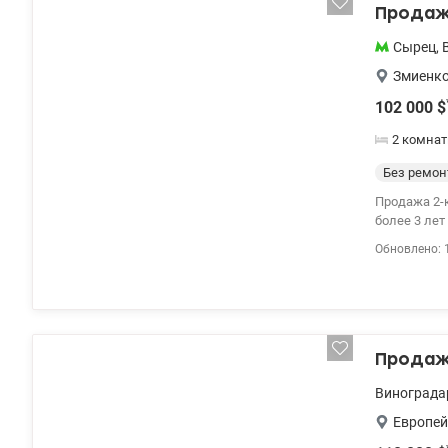
Продажа
Сырец
,
Змиенко
102 000
$
2 комнат
Без ремон
Продажа 2-
более 3 ле
комфорт. В доме установлен генератор: - во время отключений работают лифты - обеспеченное
Обновлено: 
водоснабжен
Продажа
Винограда
Европей