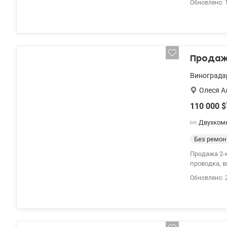
Обновлено: 
Качественн
генератор,
пользования
Продажа
Винограда
Олеся А
110 000
$
Двухком
Без ремон
Продажа 2-к квар
проводка, 
потолков 2.
Обновлено: 
выделенная 