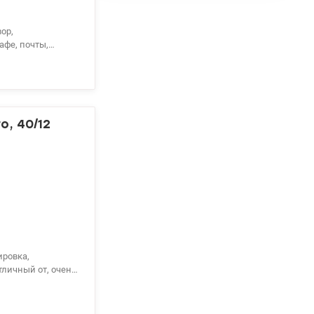
афе, почты,
анспорта.
узле. Стиральная
кондиционер,
ены все счетчики.
о, 40/12
ировка,
тличный от, очень
 мылочная,
роится метро,
34939