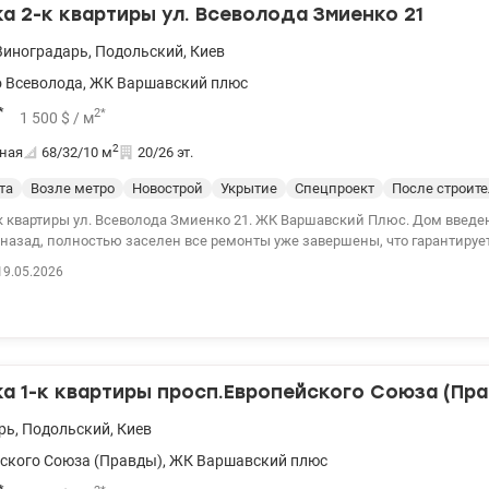
 2-к квартиры ул. Всеволода Змиенко 21
Виноградарь
,
Подольский
,
Киев
 Всеволода
,
ЖК Варшавский плюс
*
2
*
1 500
$
/ м
2
ная
68/32/10
м
20/26 эт.
та
Возле метро
Новострой
Укрытие
Спецпроект
После строит
к квартиры ул. Всеволода Змиенко 21. ЖК Варшавский Плюс. Дом введе
т назад, полностью заселен все ремонты уже завершены, что гарантируе
19.05.2026
ие - функционирует отопление. 044 200 10 80 valion.ua/1148604
 1-к квартиры просп.Европейского Союза (Пра
рь
,
Подольский
,
Киев
ского Союза (Правды)
,
ЖК Варшавский плюс