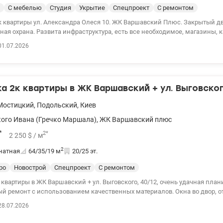
, Варшавский плюс, Варшавский, Виноградарь, Подольский район Стоимость 180000
С мебелью
Студия
Укрытие
Спецпроект
С ремонтом
иссии. 0503842286 Алла, valion.ua/1150155
ы ул. Александра Олеся 10. ЖК Варшавский Плюс. Закрытый двор,
ная охрана. Развита инфраструктура, есть все необходимое, магазины, к
иклиника, школы, банки, рядом лес, озеро, остановки общественного тр
01.07.2026
комплектована всей необходимой техникой, мебелью. Теплый пол в сан
ойлер, душевая кабина, духовой шкаф, варочная поверхность, вытяжка, 
. Шкаф-купе, двуспальная кровать. Светлая и уютная студия. Установл
у.е. моб. 063 734 98 34 Дмитрий Valion.ua/1145915
 2к квартиры в ЖК Варшавский + ул. Выговског
Мостицкий
,
Подольский
,
Киев
ого Ивана (Гречко Маршала)
,
ЖК Варшавский плюс
*
2
*
2 250
$
/ м
2
натная
64/35/19
м
20/25 эт.
ро
Новострой
Спецпроект
С ремонтом
квартиры в ЖК Варшавский + ул. Выговского, 40/12, очень удачная план
й ремонт с использованием качественных материалов. Окна во двор, о
етлая квартира. Встроенная кухня, бытовая техника, 5 зон теплого пола,
28.07.2026
з мебели. Современный комплекс с очень развитой инфраструктурой, ст
ом высотный паркинг. Цена 144000 y.e. 0503932257 Мария. Valion.ua /11