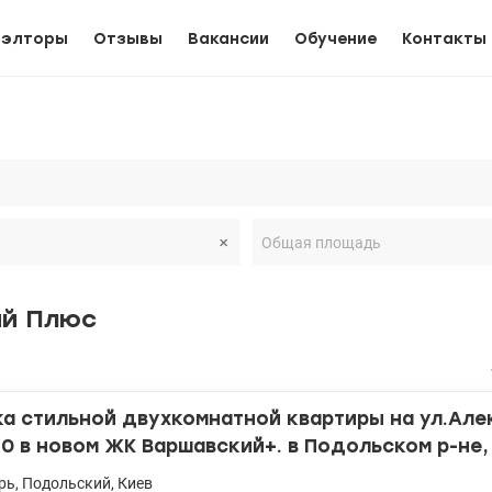
иэлторы
Отзывы
Вакансии
Обучение
Контакты
ий Плюс
а стильной двухкомнатной квартиры на ул.Але
10 в новом ЖК Варшавский+. в Подольском р-не,
дарь, правый бере
рь
,
Подольский
,
Киев