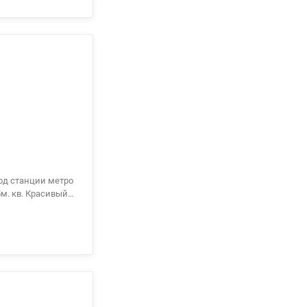
од станции метро
5м. кв. Красивый
 21 м. кв. с
е место, отличная
логически чистое
кон квартиры.
.е . 0963198153