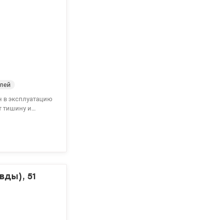
елей
н в эксплуатацию
т тишину и
вды), 51