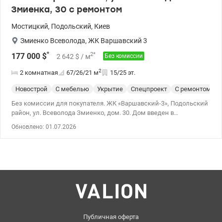
Змиенка, 30 с ремонтом
Мостицкий
,
Подольский
,
Киев
Змиенко Всеволода
,
ЖК Варшавский 3
*
2
*
177 000
$
2 642
$
/ м
Без комиссии
2
2 комнатная
67/26/21
м
15/25 эт.
Новострой
С мебелью
Укрытие
Спецпроект
С ремонтом
Без комиссии для покупателя. ЖК «Варшавский-3», Подольский
район, ул. Всеволода Змиенко, дом. 30. Дом введен в
эксплуатацию. Предлагается к продаже изысканная 2-х
Обновлено: 01.07.2026
комнатная квартира в современном доме 2025 года постройки.
Расположена на 15 этаже из 22. Планировка и площади: • общая
площадь - 66,5 кв.м • жилая - 26,0 кв.м • кухня-гостиная - 21,0
кв.м Квартира полностью укомплектована встроенной техникой
и мебелью и готова к комфортному проживанию.
Функциональная планировка: просторная кухня-гостиная, две
раздельные спальни, гардеробная комната, два санузла.
Интерьер выполнен по индивидуальному дизайн-проекту с
использованием современных технологий и премиальных
материалов. Технические и дизайнерские преимущества: •
Публичная оферта