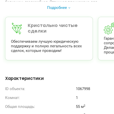
балконом, гардеробная. Отличная планировка для
разделения Кухни Студио,Удачное место, отличная
Подробнее
инфраструктура, перспектива развития одного из
лучших микрорайонов Киева. Экологически чистое
место, лес, озеро, 2 мин. Автомобиль на парковке ТРЦ
Ретровилль будет виден из окон квартиры. Рядом с
Кристально чистые
домом 1 мин многоэтажный паркинг. Не законченный
сделки
ремонт . Цена 90000 у.е . 0963198153 Геннадий Парфилко
Гара
Valion .ua/ 1067998
Обеспечиваем лучшую юридическую
сопр
поддержку и полную легальность всех
Дела
сделок, которые проводим!
проце
Характеристики
ID объекта:
1067998
Комнат:
1
2
Общая площадь:
55 м