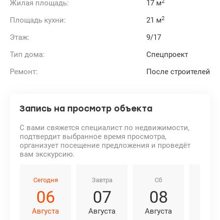
2
Жилая площадь:
17 м
2
Площадь кухни:
21 м
Этаж:
9/17
Тип дома:
Спецпроект
Ремонт:
После строителей
Запись на просмотр объекта
С вами свяжется специалист по недвижимости,
подтвердит выбранное время просмотра,
организует посещение предложения и проведёт
вам экскурсию.
Сегодня
Завтра
Сб
Вс
06
07
08
0
Августа
Августа
Августа
Авгу