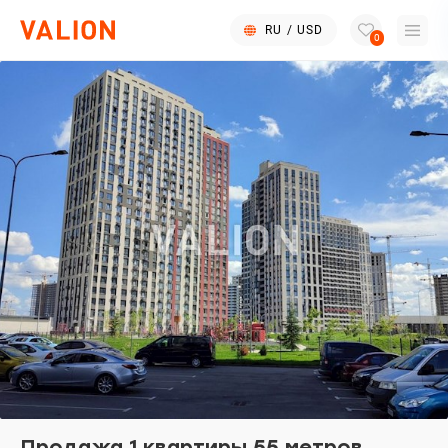
RU
/
USD
0
Продажа 1 квартиры 55 метров