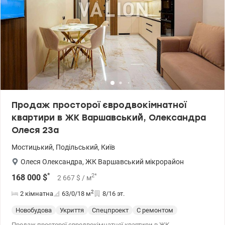
активній фазі будівництва. 044 200 10 80 valion.ua/1147162
Продаж просторої євродвокімнатної
квартири в ЖК Варшавський, Олександра
Олеся 23а
Мостицький
,
Подільський
,
Київ
Олеся Олександра
,
ЖК Варшавський мікрорайон
*
2
*
168 000
$
2 667
$
/ м
2
2 кімнатна
63/0/18
м
8/16 эт.
Новобудова
Укриття
Спецпроект
С ремонтом
Продаж просторої євродвокімнатної квартири в ЖК