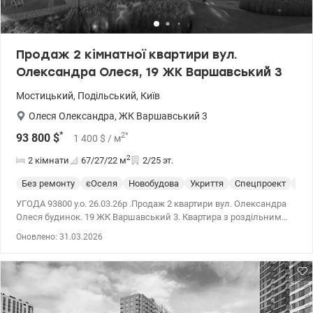
Продаж 2 кімнатної квартири вул.
Олександра Олеся, 19 ЖК Варшавський 3
Мостицький
,
Подільський
,
Київ
Олеся Олександра
,
ЖК Варшавський 3
*
2
*
93 800
$
1 400
$
/ м
2
2 кімнати
67/27/22
м
2/25 эт.
Без ремонту
єОселя
Новобудова
Укриття
Спецпроект
Пос
УГОДА 93800 у.о. 26.03.26р .Продаж 2 квартири вул. Олександра
Олеся будинок. 19 ЖК Варшавський 3. Квартира з роздільним
плануванням загальною площею 67/26.6/21,6 кв. на 2/25
Оновлено: 31.03.2026
поверсі. Сучасна новобудова з власною котельнею та високим
рівнем автономності. Під час блекаутів працює ліфт, опалення та
водопостачання. У будинку є вантажний та пасажирський ліфт,
консьєрж, система відеоспостереження та пожежна
сигналізація. Комплекс розташований у зручній та розвиненій
локації. До ТРЦ Retroville 3 хвилини пішки. Поруч супермаркети,