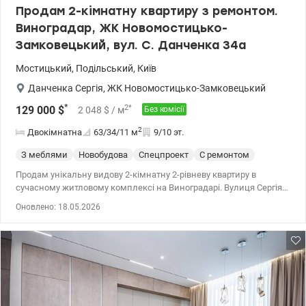
Продам 2-кімнатну квартиру з ремонтом.
Виноградар, ЖК Новомостицько-
Замковецький, вул. С. Данченка 34а
Мостицький
,
Подільський
,
Київ
Данченка Сергія
,
ЖК Новомостицько-Замковецький
*
2
*
129 000
$
2 048
$
/ м
Без комісії
2
Двокімнатна
63/34/11
м
9/10 эт.
З меблями
Новобудова
Спецпроект
С ремонтом
Продам унікальну видову 2-кімнатну 2-рівневу квартиру в
сучасному житловому комплексі на Виноградарі. Вулиця Сергія
Данченка 34А, ЖК Новомостицько-Замковецький від
Оновлено: 18.05.2026
Київміськбуд, висока якість будівництва, автономність,
благоустрій. Є наземний і підземний паркінги. Квартира
розташована на 9-10 поверхах в 10-поверховій секції монолітно-
каркасного будинку, рік побудови 2018. В будинку є два ліфти,
автономне опалення. Квартира має загальну площу 62,5 м2 та
комфортне планування: на 1-му рівні вхідна група зі сходами і
гардеробною, на 2-му - простора кухня-вітальня, дві окремі
кімнати та санвузол. Вікна - на південний схід. Є можливість