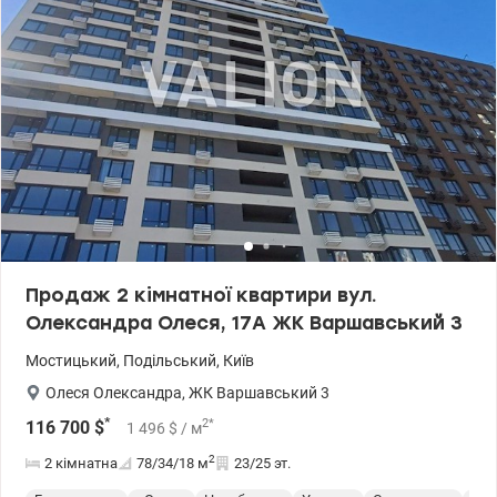
Продаж 2 кімнатної квартири вул.
Олександра Олеся, 17А ЖК Варшавський 3
Мостицький
,
Подільський
,
Київ
Олеся Олександра
,
ЖК Варшавський 3
*
2
*
116 700
$
1 496
$
/ м
2
2 кімнатна
78/34/18
м
23/25 эт.