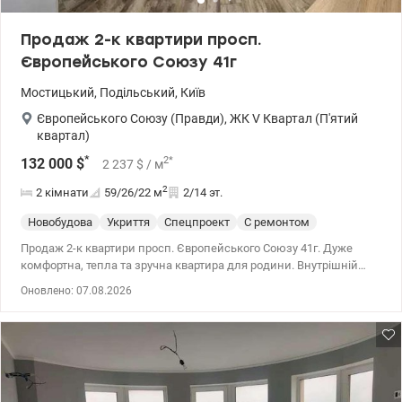
Продаж 2-к квартири просп.
Європейського Союзу 41г
Мостицький
,
Подільський
,
Київ
Європейського Союзу (Правди)
,
ЖК V Квартал (П'ятий
квартал)
*
2
*
132 000
$
2 237
$
/ м
2
2 кімнати
59/26/22
м
2/14 эт.
Новобудова
Укриття
Спецпроект
С ремонтом
Продаж 2-к квартири просп. Європейського Союзу 41г. Дуже
комфортна, тепла та зручна квартира для родини. Внутрішній
двір з фонтаном. 044 200 10 80 valion.ua/1153278
Оновлено: 07.08.2026