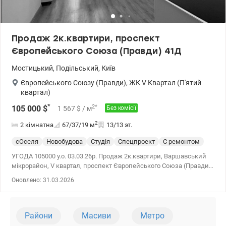
Продаж 2к.квартири, проспект
Європейського Союза (Правди) 41Д
Мостицький
,
Подільський
,
Київ
Європейського Союзу (Правди)
,
ЖК V Квартал (П'ятий
квартал)
*
2
*
105 000
$
1 567
$
/ м
Без комісії
2
2 кімнатна
67/37/19
м
13/13 эт.
єОселя
Новобудова
Студія
Спецпроект
С ремонтом
УГОДА 105000 у.о. 03.03.26р. Продаж 2к.квартири, Варшавський
мікрорайон, V квартал, проспект Європейського Союза (Правди)
41Д, ЖК 5 квартал, 13 поверх/13 поверхова секція, будинок здан
Оновлено: 31.03.2026
в есплуатацію в 2020році. Загальна площа 67,2 м2. Дві окремі
кімнати та кухня студія 18,8 м2. Зроблено капітальний ремонт.
Приваблива придомова територія. Право власності більше 3-х
років. Поруч ТРЦ Ретровіль, школи, дітячий садок. Зручна
Райони
Масиви
Метро
транспортна розв'язка. valion.ua/1132824