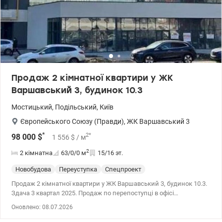
Продаж 2 кімнатної квартири у ЖК
Варшавський 3, будинок 10.3
Мостицький
,
Подільський
,
Київ
Європейського Союзу (Правди)
,
ЖК Варшавський 3
*
2
*
98 000
$
1 556
$
/ м
2
2 кімнатна
63/0/0
м
15/16 эт.
Новобудова
Переуступка
Спецпроект
Продаж 2 кімнатної квартири у ЖК Варшавський 3, будинок 10.3.
Здача 3 квартал 2025. Продаж по перепоступці в офісі
забудовника. Чудове планування з двома великими
Оновлено: 08.07.2026
санвузлами.