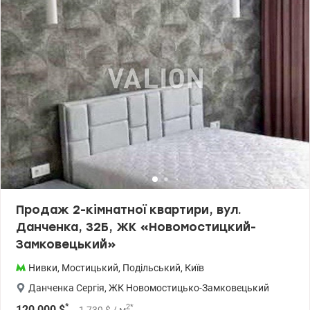
території житлового комплексу розміщені дитячі та спортивні
майданчики, вело роликові доріжки. Зручна розв'язка
маршруток 044 200 10 80 valion.ua/1138282
Продаж 2-кімнатної квартири, вул.
Данченка, 32Б, ЖК «Новомостицкий-
Замковецький»
Нивки
,
Мостицький
,
Подільський
,
Київ
Данченка Сергія
,
ЖК Новомостицько-Замковецький
*
2
*
120 000
$
1 739
$
/ м