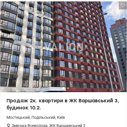
Продаж 2к. квартири в ЖК Варшавський 3,
будинок 10.2.
Мостицький
,
Подільський
,
Київ
Змієнка Всеволода
,
ЖК Варшавський 3