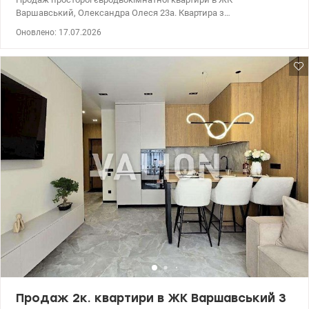
Варшавський, Олександра Олеся 23а. Квартира з
дизайнерським ремонтом. Встановлені фільтра на воду. Кухня
Оновлено: 17.07.2026
повністю обладнана технікою. Якісна сантехніка. По всій
квартирі тепла підлога. Пральна та сушильна машина.У будинку
встановлено генератор для ліфтів і водопостачання, що
забезпечує автономність навіть при відключенні електроенергії.
Планування передбачає простору кухню-вітальню, роздільну
спальну кімнатну, санвузол з душовою кабіною, 2-й санвузол,
гардеробну, передпокій.
Продаж 2к. квартири в ЖК Варшавський 3