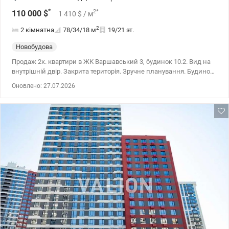
*
2
*
110 000
$
1 410
$
/ м
2
2 кімнатна
78/34/18
м
19/21 эт.
Новобудова
Продаж 2к. квартири в ЖК Варшавський 3, будинок 10.2. Вид на
внутрішній двір. Закрита територія. Зручне планування. Будинок
зданий в експлуатацію. Можна заходити на ремонт.
Оновлено: 27.07.2026