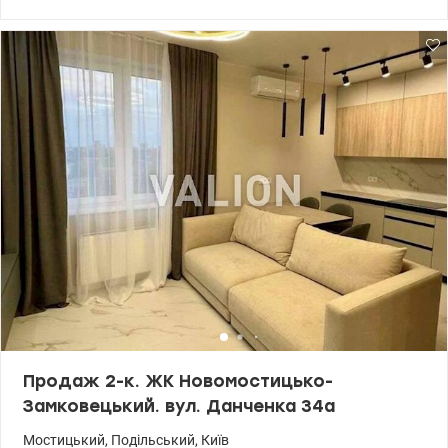
поліклініка, школа, стоматологія, ТРЦ Ретровіль, басейн, Сільпо,
кафе ресторани. З придбанням даної квартири Ви отримуєте
готовий професійний дизайн-проект у подарунок. Правий берег
Выноградарь . Ціна 115000 у. о. Геннадій 0963198153
valion.ua/1144078
Продаж 2-к. ЖК Новомостицько-
Замковецький. вул. Данченка 34а
Мостицький
,
Подільський
,
Київ