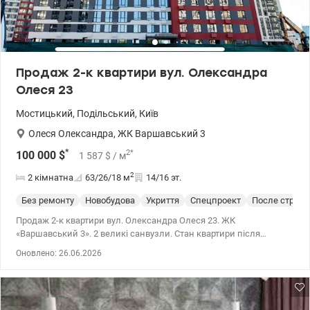
Продаж 2-к квартири вул. Олександра
Олеся 23
Мостицький
,
Подільський
,
Київ
Олеся Олександра
,
ЖК Варшавський 3
*
2
*
100 000
$
1 587
$
/ м
2
2 кімнатна
63/26/18
м
14/16 эт.
Без ремонту
Новобудова
Укриття
Спецпроект
После строит
Продаж 2-к квартири вул. Олександра Олеся 23. ЖК
«Варшавський 3». 2 великі санвузли. Стан квартири після
будівельників, не кутова . На перших поверхах будинків: кафе,
Оновлено: 26.06.2026
магазини, поштові відділення, аптеки та ін. У комплексі
передбачено надземні паркінги, а також місця для гостьового
паркування. Внутрішнє подвір'я вільне від авто. Закрита
прибудинкова територія, що обмежує доступ сторонніх. На