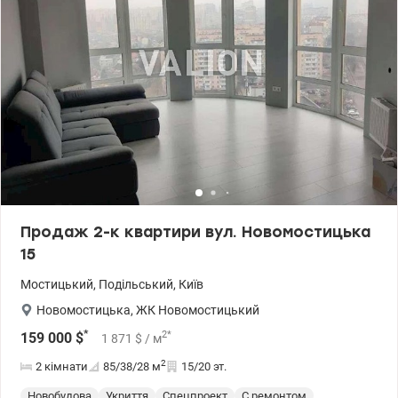
Продаж 2-к квартири вул. Новомостицька
15
Мостицький
,
Подільський
,
Київ
Новомостицька
,
ЖК Новомостицький
*
2
*
159 000
$
1 871
$
/ м
2
2 кімнати
85/38/28
м
15/20 эт.
Новобудова
Укриття
Спецпроект
С ремонтом