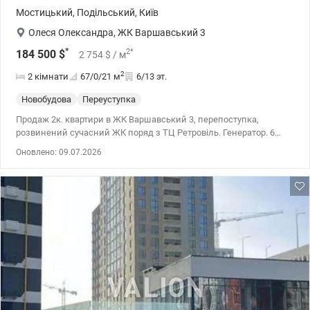
Мостицький
,
Подільський
,
Київ
Олеся Олександра
,
ЖК Варшавський 3
*
2
*
184 500
$
2 754
$
/ м
2
2 кімнати
67/0/21
м
6/13 эт.
Новобудова
Переуступка
Продаж 2к. квартири в ЖК Варшавський 3, перепоступка,
розвинений сучасний ЖК поряд з ТЦ Ретровіль. Генератор. 6
поверх. Ексклюзивне планування підвищеного комфорту. 044
Оновлено: 09.07.2026
200 10 80 valion.ua/1151494