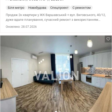
Біля метро
Новобудова
Спецпроект
С ремонтом
Продаж 2к квартири у ЖК Варшавський + вул. Виговського, 40/12,
дуже вдале планування, сучасний ремонт з використанням
якісних матеріалів. Вікна у двір, чудовий від, дуже затишна та
Оновлено: 28.07.2026
світла квартира. Вбудована кухня, побутова техніка, 5 зон теплої
підлоги, постирочна, кімнати без меблів. Сучасний комплекс з
дуже развітою інфраструктурою, будується метро, поруч з
будинком висотний паркінг. Цена 144000 у.о, 0503932257 Мария.
Valion.ua /1134939