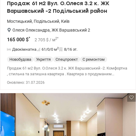
Продаж 61 м2 Вул. О.Олеся 3.2 к. ЖК
Варшавський -2 Подільський район
Мостицький
,
Подільський
,
Київ
Олеся Олександра
,
ЖК Варшавський 2
*
2
*
165 000
$
2 705
$
/ м
2
Двокімнатна
61/0/0
м
8/16 эт.
Новобудова
Укриття
Спецпроект
С ремонтом
Продаж 61 м2 Вул. О.Олеся 3.2 к. ЖК Варшавський -2. Комфортна
, стильна та затишна квартира . Квартира з продуманим
сучасним та функціональним наповненням. Три контури теплої
Оновлено: 31.07.2026
підлоги (вітальня, санвузол, кухня), дві гардеробні ( в кожній
кімнаті своя), вбудований холодильник з функцією No frost,
посудомийна машина, варильна поверхня, духова шафа,
витяжка, мікрохвильова піч, бойлер 100л, ванна довжиною 170 ,
телевізор 55 Qled, два кондиціонера( вся техніка нова та якісна).
Закрита територія . Поруч є все, що потрібно для комфортного
життя ( ТРЦ Ретровіль, кавʼярні , ресторани, аптеки, медичні та
спортивні центри). Є власна котельня, генератор та інвертор (
тому проблем з водою, опаленням та ліфтами немає). Метро в