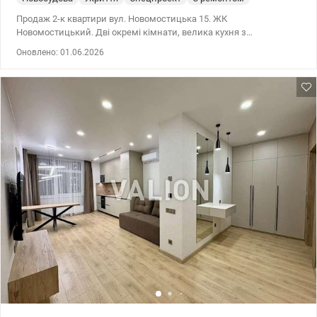
Продаж 2-к квартири вул. Новомостицька 15. ЖК
Новомостицький. Дві окремі кімнати, велика кухня з
панорамними вікнами. Два санвузла, гардеробна. Тристороння
Оновлено: 01.06.2026
квартира. Зроблений якісний ремонт. У кімнатах, кухні та ванні
тепла підлога. Дворівневий підземний паркінг, власний двір з
дитячим майданчиком, закрита територія під охороною. 044 200
10 80 valion.ua/1149443