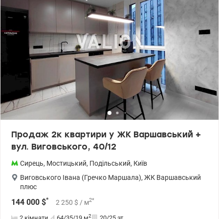
введений в експлуатацію. В квартирі металопластикові вікна з
енергоощадним, трикамерним склінням. Стіни утеплені зовні.
Санвузол суміщений, централізоване водопостачання,
опалення від автономної котельні комплексу. Поруч — дитсадки,
школа, магазини, ТРЦ, зупинки транспорту. Поблизу —
будівництво станції метро. Телефонуйте, домовимось про
перегляд! Ціна: 129 000 у.о. (050)962-65-54 Вікторія
Valion.ua/1136396
Продаж 2к квартири у ЖК Варшавський +
вул. Виговського, 40/12
Сирець
,
Мостицький
,
Подільський
,
Київ
Виговського Івана (Гречко Маршала)
,
ЖК Варшавський
плюс
*
2
*
144 000
$
2 250
$
/ м
2
2 кімнати
64/35/19
м
20/25 эт.