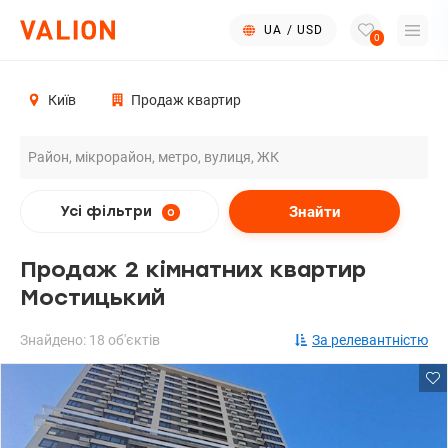
UA
/
USD
0
Київ
Продаж квартир
Знайти
Усі фільтри
0
Продаж 2 кімнатних квартир
Мостицький
Знайдено: 18 об'єктів
За релевантністю