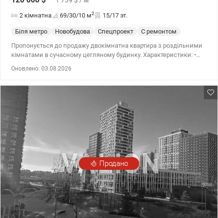
2
2 кімнатна
69/30/10
м
15/17 эт.
Біля метро
Новобудова
Спецпроект
С ремонтом
Пропонується до продажу двокімнатна квартира з роздільними
кімнатами в сучасному цегляному будинку. Характеристики: •
Загальна площа — 68,7 м² • Житлова — 30 м² • Кухня — 9,7 м² •
Оновлено: 03.08.2026
Планування кімнат — роздільне • Стан — євроремонт, квартира
не була в експлуатації • 1 власник. Особливості будинку: • ЖК
«Новомостицкий-Замковецький» • Не панельний, цегляний/
монолітно-каркасний • Будинок заселений • У парадному два
ліфти: пасажирський та вантажний Інфраструктура та
розташування: • Поруч школа, дитячий садок, супермаркет, парк,
заклади розваг • Метро в пішій доступності (будується) 044 200
10 80 valion.ua/1090661
Продано