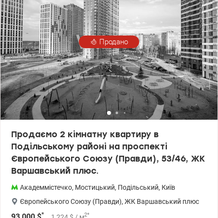
спортклуби, пошта, кафе, дитячі майданчики, зупинки та вся
міська інфраструктура. valion.ua/1144364
Продано
Продаємо 2 кімнатну квартиру в
Подільському районі на проспекті
Європейського Союзу (Правди), 53/46, ЖК
Варшавський плюс.
Академмістечко
,
Мостицький
,
Подільський
,
Київ
Європейського Союзу (Правди)
,
ЖК Варшавський плюс
*
2
*
93 000
$
1 224
$
/ м