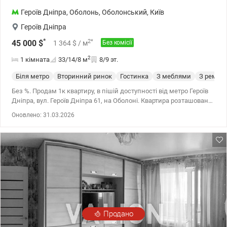
Героїв Дніпра
,
Оболонь
,
Оболонський
,
Київ
Героїв Дніпра
*
2
*
45 000
$
1 364
$
/ м
Без комісії
2
1 кімната
33/14/8
м
8/9 эт.
Біля метро
Вторинний ринок
Гостинка
З меблями
З ремон
Без %. Продам 1к квартиру, в пішій доступності від метро Героїв
Дніпра, вул. Героїв Дніпра 61, на Оболоні. Квартира розташована
на 8 поверсі 9 поверхового будинку. Загальною площею 33 кв.м.,
Оновлено: 31.03.2026
кімната 14 кв.м., кухня 7,5 кв.м. Квартира в житловому стані, є
необхідні меблі та побутова техніка (кондиціонер, холодильник,
пральна машина). Поруч магазини, супермаркети, торгові
центри, зручна транспортна розв'язка, до метро Героїв Дніпра 7
хвилин пішки. Valion.ua/1136331
Продано