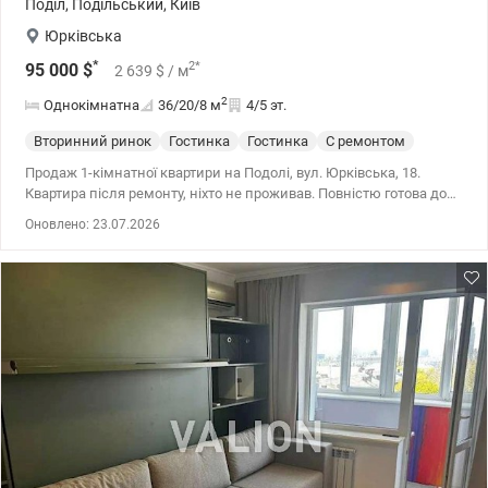
Поділ
,
Подільський
,
Київ
Юрківська
*
2
*
95 000
$
2 639
$
/ м
2
Однокімнатна
36/20/8
м
4/5 эт.
Вторинний ринок
Гостинка
Гостинка
С ремонтом
Продаж 1-кімнатної квартири на Подолі, вул. Юрківська, 18.
Квартира після ремонту, ніхто не проживав. Повністю готова до
проживання або здачі в оренду. • 2 хв пішки до метро Тараса
Оновлено: 23.07.2026
Шевченка • 10 хв пішки до Контрактової площі • поруч SportLife,
тенісний корт, бізнес-центри • поряд АТБ, Екомаркет, Сільпо,
Аврора, аптеки, кафе та ресторани • вся інфраструктура Подолу
поруч 2 хв пішки до метро Тараса Шевченка. 10 хв пішки до
Контрактової площі. Право власності більше 3 років. Готові
розглядати єОселю та інші державні програми. т.044 200 10 80
Valion.ua/1151958