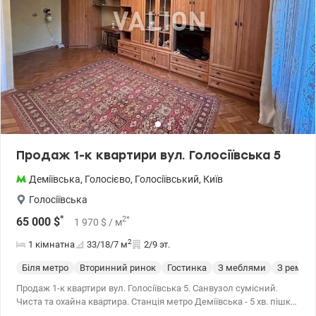
Продаж 1-к квартири вул. Голосіївська 5
Деміївська
,
Голосієво
,
Голосіївський
,
Київ
Голосіївська
*
2
*
65 000
$
1 970
$
/ м
2
1 кімнатна
33/18/7
м
2/9 эт.
Біля метро
Вторинний ринок
Гостинка
З меблями
З ремон
Продаж 1-к квартири вул. Голосіївська 5. Санвузол сумісний.
Чиста та охайна квартира. Станція метро Деміївська - 5 хв. пішки.
Вікна виходять у двір. На вікнах грати. Мебльована. 044 200 10 80