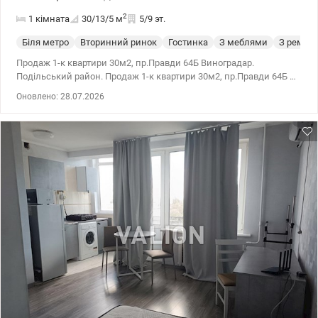
2
1 кімната
30/13/5
м
5/9 эт.
Біля метро
Вторинний ринок
Гостинка
З меблями
З ремон
Продаж 1-к квартири 30м2, пр.Правди 64Б Виноградар.
Подільський район. Продаж 1-к квартири 30м2, пр.Правди 64Б 5
поверх, тамбур на дві квартири. Планування: окрема кімната
Оновлено: 28.07.2026
-13.2 м² з виходом на балкон. кухня -5,3м² ГАЗ (газова плита,
холодильник) санвузол суміжний (пральна машина). Квартира
виходить на південну сторону, світла (стан житловий). Меблі та
техніка залишається. Інфраструктура: Поруч ТРЦ Retroville. У
пішій доступності поліклініка, школа, дет.сдік, Сільпо.
Добудовується нова станція метро, ​​відкриття 2027 (4 хвилини
пішки). Локація: Подільський район, Виноградар, Правди 64Б,
ТРЦ Retroville Цiна 50 000 у.o. 0503932257 Марія Valion.ua/1149110