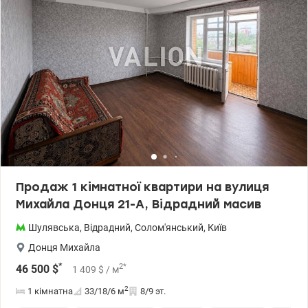
води, газу та електрики. Квартира обладнана всіма необхідними
меблями та технікою для комфортного життя. Залишається усе.
Зручна транспортна роз’язка – поруч за 10 хв їзди 4 станції
метро – Контрактова, Лукянівська, Тараса Шевченка та Почайна.
Біля будинку зупинка громадського транспорту. Поруч сквер,
стадіон Спартак, садочок магазин, супермаркет. Дзвоніть,
записуйтесь на перегляд. Вигідна пропозиція як для життя, так і
для орендного бізнесу. Ціна без комісії для покупця 39999у.о.,
067-781-47-77, 095-124-58-84 Ольга, Valion.ua/1147879
Продаж 1 кімнатної квартири на вулиця
Михайла Донця 21-А, Відрадний масив
Шулявська
,
Відрадний
,
Солом'янський
,
Київ
Донця Михайла
*
2
*
46 500
$
1 409
$
/ м
2
1 кімнатна
33/18/6
м
8/9 эт.