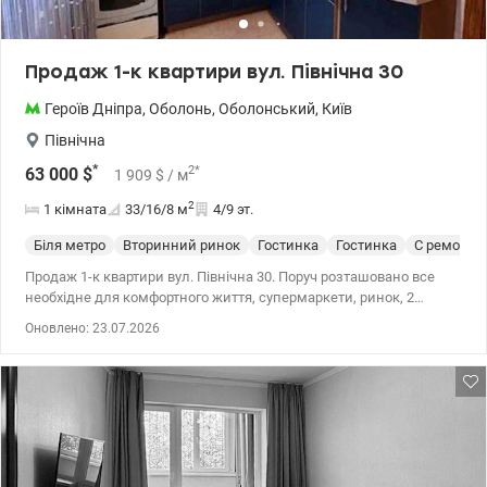
Продаж 1-к квартири вул. Північна 30
Героїв Дніпра
,
Оболонь
,
Оболонський
,
Київ
Північна
*
2
*
63 000
$
1 909
$
/ м
2
1 кімната
33/16/8
м
4/9 эт.
Біля метро
Вторинний ринок
Гостинка
Гостинка
С ремонто
Продаж 1-к квартири вул. Північна 30. Поруч розташовано все
необхідне для комфортного життя, супермаркети, ринок, 2
школи, дитячий садок, кафе та інше. До метро Героїв Дніпра 11
Оновлено: 23.07.2026
хв. пішки, також курсує громадський транспорт. До Оболонської
Набережної можна дійти за 10 хвилин. Квартира
укомплектована газовою плитою, бойлером на 50 літрів,
якісним кондиціонером котрий працює як на холод так и на
тепло. На кухні встановлений фільтр очистки води. На підлозі в
коридорі та кухні якісна плитка, житлова кімната - світлій
ламінат з високим ступенем зносостійкості. Міжкімнатні двері з
натуральної деревини. На Балконі встановленні якісні вікна та