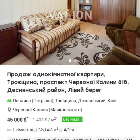
Продаж однокімнатної квартири,
Троєщина, проспект Червоної Калини 81б,
Деснянський район, Лівий берег
Почайна (Петрівка)
,
Троєщина
,
Деснянський
,
Київ
Червоної Калини (Маяковського)
*
2
*
45 000
$
1 406
$
/ м
Без комісії
2
1 кімнатна
32/14/8
м
4/9 эт.