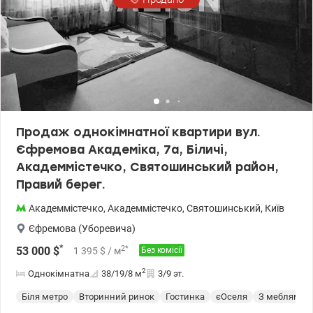
Найближча станція метро — «Житомирська» (всього 4 зупинки
транспортом).
Продаж однокімнатної квартири вул.
Єфремова Академіка, 7а, Біличі,
Академмістечко, Святошинський район,
Правий берег.
Академмістечко
,
Академмістечко
,
Святошинський
,
Київ
Єфремова (Уборевича)
*
2
*
53 000
$
1 395
$
/ м
Без комісії
2
Однокімнатна
38/19/8
м
3/9 эт.
Біля метро
Вторинний ринок
Гостинка
єОселя
З меблями