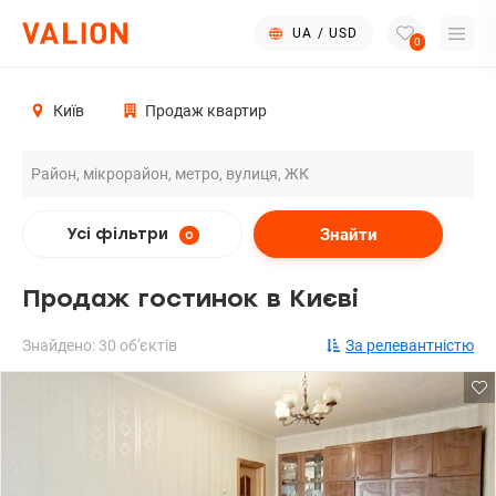
UA
/
USD
0
Київ
Продаж квартир
Знайти
Усі фільтри
0
Продаж гостинок в Києві
Знайдено: 30 об'єктів
За релевантністю