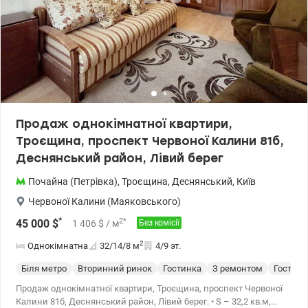
Продаж однокімнатної квартири,
Троєщина, проспект Червоної Калини 81б,
Деснянський район, Лівий берег
Почайна (Петрівка)
,
Троєщина
,
Деснянський
,
Київ
Червоної Калини (Маяковського)
*
2
*
45 000
$
1 406
$
/ м
Без комісії
2
Однокімнатна
32/14/8
м
4/9 эт.
Біля метро
Вторинний ринок
Гостинка
З ремонтом
Гостинк
Продаж однокімнатної квартири, Троєщина, проспект Червоної
Калини 81б, Деснянський район, Лівий берег. • S – 32,2 кв.м,