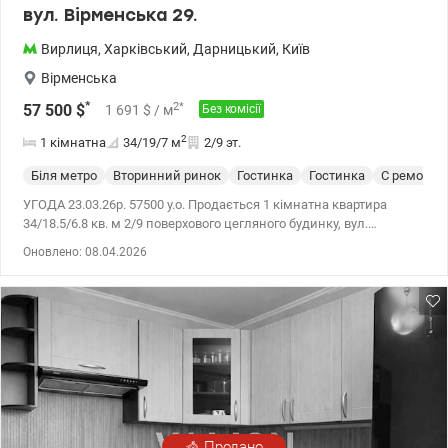
вул. Вірменська 29.
Вирлиця
,
Харківський
,
Дарницький
,
Київ
Вірменська
*
2
*
57 500
$
1 691
$
/ м
Без комісії
2
1 кімнатна
34/19/7
м
2/9 эт.
Біля метро
Вторинний ринок
Гостинка
Гостинка
С ремонто
УГОДА 23.03.26р. 57500 у.о. Продається 1 кімнатна квартира
34/18.5/6.8 кв. м 2/9 поверхового цегляного будинку, вул.
Вірменська 29. Квартира світла та простора, зроблений
Оновлено: 08.04.2026
косметичний ремонт у 2022 році. Газ. Є балкон, вікна виходять у
тихе подвір'я. Техніка нова, болйлер, навіть, на гарантії
залишається новим власникам. На вікнах – ролети блекаут .
Підлога: у ванній кімнаті та туалеті плитка, в кімнаті та коридорі
ковролін, на кухні лінолеум. Гарна інфраструктура. Зручна
транспортна розв'язка. Метро Бориспільська 10 хв., до метро
Вирлиця 15 хв. пішки. Поруч зупинки громадського транспорту, а
також трамваїв №29. У пішій доступності школи, дитячі садочки,
аптеки, лікарня, магазини (Сільпо, АТБ), ринок, McDonald's. Для
приємних прогулянок та заняття спортом - зелений парк
Продано