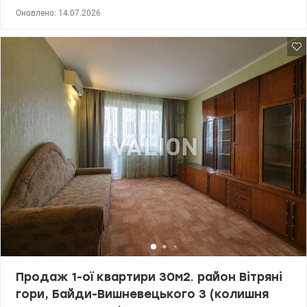
житлова – 14,2 кв.м, кухня – 7,8 кв.м., Н –2,70м. • 4/9-поверховий
Оновлено: 14.07.2026
будинок. • Планування квартири роздільне, з довгою заскленою
лоджією. Санвузол роздільний. Будинок газифікований. • У дворі
є доглянута прибудинкова територія, дитячі майданчики,
паркувальні місця. • Будинок оточений розвиненою
інфраструктурою: поряд з будинком знаходяться гімназія,
дитячий садок, шкіл, спортивні майданчики, аптеки, салони
краси, кафе, ресторани, відділення банків, пошта, магазини,
супермаркети, ринок, бювет. • Відпочинок: сквер, озера з
пляжами, кінотеатр «Флоренція». • Зручна транспортна
розв'язка: до зупинки швидкісного трамвая – 7 хв пішки, до ст.
Лівобережна, Дарниця - 20 хв маршруткою, до ст.м. Почайна - 30
хв транспортом. Ціна: 45000 у.о., тел. 067 409-44-43
Олівія.valion.ua/1151276
Продаж 1-ої квартири 30м2. район Вітряні
гори, Байди-Вишневецького 3 (колишня