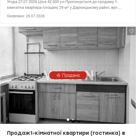
Угода 27.07.2026 Ціна 42 000 у.о Пропонується до продажу 1-
кімнатна квартира площею 29 м² у Дарницькому райні, вул.
Горлівська, 38/40. Квартира у чудовому стані, з ремонтом,
Оновлено: 28.07.2026
повністю укомплектована меблями та побутовою технікою.
Окремою перевагою є простора засклена лоджія, яка
простягається вздовж квартири. Вікна виходять у тихий зелений
двір. Будинок розташований у районі з розвиненою
інфраструктурою. До станцій метро «Харківська» та
«Бориспільська» — близько 10 хвилин громадським
транспортом. Поруч зупинки транспорту, супермаркети,
магазини, кафе, аптеки. У пішій доступності — Парк
Партизанської Слави та озеро Сонячне. Квартира повністю
готова до проживання та також стане вигідною інвестицією для
Продано
подальшої здачі в оренду. Без комісії для покупця. Телефонуйте
та записуйтеся на перегляд! valion/1153931
Продаж1-кімнатної квартири (гостинка) в