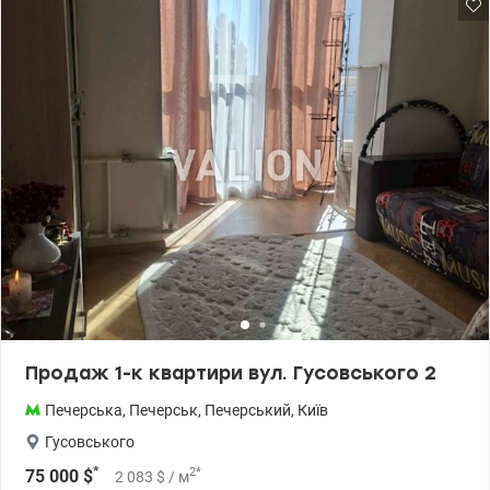
Продаж 1-к квартири вул. Гусовського 2
Печерська
,
Печерськ
,
Печерський
,
Київ
Гусовського
*
2
*
75 000
$
2 083
$
/ м