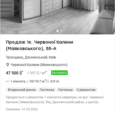
Продаж 1к. Червоної Калини
(Маяковського), 55-А
Троєщина
,
Деснянський
,
Київ
Червоної Калини (Маяковського)
*
2
*
47 500
$
1 357
$
/ м
Без комісії
2
1 кімната
35/19/7
м
6/9 эт.
Вторинний ринок
Гостинка
Гостинка
С ремонтом
Продається з ремонтом 1 кімнатна квартира, на вул. Червоної
Калини ( Маяковського), 55а, Деснянський район, у центрі
Троєщини. Квартира на 6 поверсі в 9 поверховому будинку 1984
Оновлено: 31.03.2026
року побудови, цегла. Подвійний тамбур. Вікна виходять у тихий