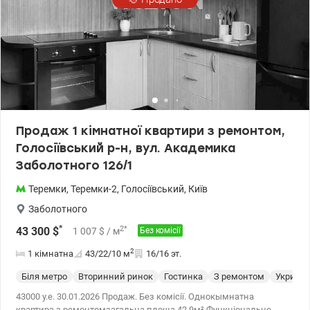
Партизанської слави. У власності понад 3 роки. Готові до
швидкої угоди. Розглядаємо варіант продажу по сертифікату.
valion.ua./1146786
Продаж 1 кімнатної квартири з ремонтом,
Голосіївський р-н, вул. Академика
Заболотного 126/1
Теремки
,
Теремки-2
,
Голосіївський
,
Київ
Заболотного
*
2
*
43 300
$
1 007
$
/ м
Без комісії
2
1 кімнатна
43/22/10
м
16/16 эт.
Біля метро
Вторинний ринок
Гостинка
З ремонтом
Укриття
43000 у.е. 30.01.2026 Продаж. Без комісії. Однокымнатна
квартира з ремонтомзагальна площа 42,9м² Функціональне