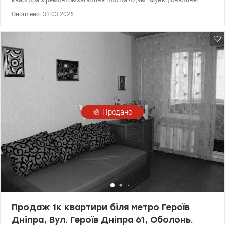
планування: – окрема кухня – ізольована житлова кімната –
Оновлено: 31.03.2026
санвузол – коридор із місцями зберігання Квартира світла,
доглянута, повністю готова до заселення або здавання в оренду.
Раціональне використання площі – максимум комфорту без
зайвих метрів.
Продано
Продаж 1к квартири біля метро Героїв
Дніпра, Вул. Героїв Дніпра 61, Оболонь.