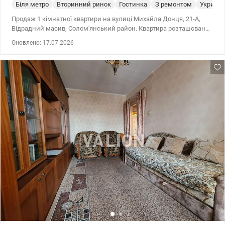
Біля метро
Вторинний ринок
Гостинка
З ремонтом
Укриття
Продаж 1 кімнатної квартири на вулиці Михайла Донця, 21-А,
Відрадний масив, Солом'янський район. Квартира розташована
на 8 поверсі, 9-поверхового, цегляного будинку з газом. Загальна
Оновлено: 17.07.2026
площа квартири - 33 кв. м., житлова площа - 18,4 кв. м, кухня
площа - 6 кв. м. Квартира після кометичного ремонту, засклений
балкон, обшитий вагонкою, суміжний санвузол, встановлений
бойлер. Охайний під'їзд, новий ліфт. Розвинена інфраструктура,
затишний та тихий двір, поруч магазини, супермаркети, парк,
зупинки громадського транспорту. До швидкісного трамвая - 5
хвилин пішки. Ціна - 46 500 у.о. 0971368915 Діана Valion.ua/
1147168