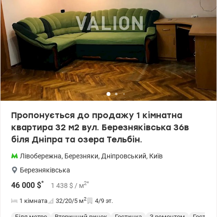
Пропонується до продажу 1 кімнатна
квартира 32 м2 вул. Березняківська 36в
біля Дніпра та озера Тельбін.
Лівобережна
,
Березняки
,
Дніпровський
,
Київ
Березняківська
*
2
*
46 000
$
1 438
$
/ м
2
1 кімната
32/20/5
м
4/9 эт.
Біля метро
Вторинний ринок
Гостинка
З ремонтом
Гостинк