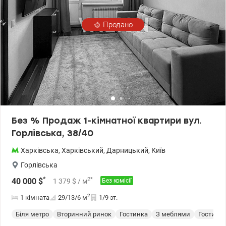
зроблене повне утеплення стін.
Продано
Без % Продаж 1-кімнатної квартири вул.
Горлівська, 38/40
Харківська
,
Харківський
,
Дарницький
,
Київ
Горлівська
*
2
*
40 000
$
1 379
$
/ м
Без комісії
2
1 кімната
29/13/6
м
1/9 эт.
Біля метро
Вторинний ринок
Гостинка
З меблями
Гостинк