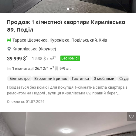
Продаж 1 кімнатної квартири Кирилівська
89, Поділ
Тараса Шевченка
,
Куренівка
,
Подільський
,
Київ
Кирилівська (Фрунзе)
*
2
*
39 999
$
1 538
$
/ м
Без комісії
2
1 кімната
26/12/4
м
9/9 эт.
Біля метро
Вторинний ринок
Гостинка
З меблями
Студія
Продається без комісії для покупця 1-кімнатна світла квартира з
ремонтом на Подолі , вулиця Кирилівська 89, правий берег,
район Подільський. Квартира розташована на 9/9 поверсі
Оновлено: 01.07.2026
теплого цегляного будинку. Є техповерх, є ліфт, є укриття.
Будинок газифікований. Загальна площа квартири 26 кв.м, кухня
4 кв.м. Формат квартири кухня-студія, сумісний санвузол в
кафелі, балкон. В квартирі зроблено капітальний ремонт з
заміною всіх комунікацій - заміна труб, заміна електропроводки.
Встановлено вікна МПО, бойлер, душова кабіна, лічильники