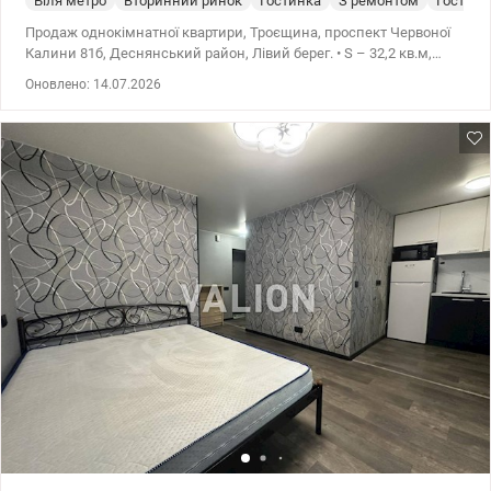
Біля метро
Вторинний ринок
Гостинка
З ремонтом
Гостинк
Продаж однокімнатної квартири, Троєщина, проспект Червоної
Калини 81б, Деснянський район, Лівий берег. • S – 32,2 кв.м,
житлова – 14,2 кв.м, кухня – 7,8 кв.м., Н –2,70м. • 4/9-поверховий
Оновлено: 14.07.2026
будинок. • Планування квартири роздільне, з довгою заскленою
лоджією. Санвузол роздільний. Будинок газифікований. • У дворі
є доглянута прибудинкова територія, дитячі майданчики,
паркувальні місця. • Будинок оточений розвиненою
інфраструктурою: поряд з будинком знаходяться гімназія,
дитячий садок, шкіл, спортивні майданчики, аптеки, салони
краси, кафе, ресторани, відділення банків, пошта, магазини,
супермаркети, ринок, бювет. • Відпочинок: сквер, озера з
пляжами, кінотеатр «Флоренція». • Зручна транспортна
розв'язка: до зупинки швидкісного трамвая – 7 хв пішки, до ст.
Лівобережна, Дарниця - 20 хв маршруткою, до ст.м. Почайна - 30
хв транспортом. Ціна: 45000 у.о., тел. 067 409-44-43
Олівія.valion.ua/1151276