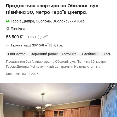
Продається квартира на Оболоні, вул.
Північна 30, метро Героїв Днепра.
Героїв Дніпра
,
Оболонь
,
Оболонський
,
Київ
Північна
*
2
*
53 500
$
1 621
$
/ м
2
1 кімнатна
33/15/8
м
7/9 эт.
Біля метро
Вторинний ринок
Гостинка
З меблями
З ремон
Продається без % квартира на Оболоні, вул. Північна 30, метро
Героїв Днепра. Усі комунікації центральні. На воду стоять
лічильники. Встановлено бойлер на гарячу воду. Затишна
Оновлено: 03.08.2026
квартира повністю придатна для проживання не вимагає
додаткових вкладень. Всі меблі залишаються покупцеві! Балкон
та кухня засклені металопластиковими двокамерними
пакетами. Знаходиться у тихому зручному місці. У пішій
доступності магазини, метро Героїв Дніпра. Поруч школа та
садок. Для любителів природи та пляжу, в 10 хвилинах ходьби
річка Дніпро та затоки. Чудова транспортна розв'язка Ціна:
53500 у.о. моб. 0664863383 Тетяна. valion.ua/1083523