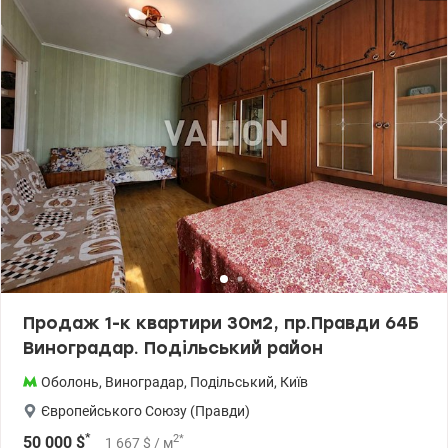
Продаж 1-к квартири 30м2, пр.Правди 64Б
Виноградар. Подільський район
Оболонь
,
Виноградар
,
Подільський
,
Київ
Європейського Союзу (Правди)
*
2
*
50 000
$
1 667
$
/ м