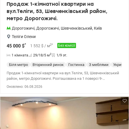
Продаж 1-кімнатної квартири на
вул.Теліги, 53, Шевченківський район,
метро Дорогожичі.
Дорогожичі
,
Дорогожичі
,
Шевченківський
,
Київ
Теліги Олени
*
2
*
45 000
$
1 552
$
/ м
Без комісії
2
1 кімната
29/18/5
м
1/9 эт.
Біля метро
Вторинний ринок
Гостинка
З меблями
Укриття
Продаж 1-кімнатної квартири на вул.Теліги, 53, Шевченківський
район, метро Дорогожичі. Розташована на 1 поверсі 9-
поверхового цегляного будинку. Загальна площа 28,7 кв.м., є
Оновлено: 06.08.2026
вбиральня. У квартирі зроблений ремонт. Продається з усіма
меблями та технікою (холодильник, пральна машина, бойлер,
телевізор, мікрохвильова піч). Квартира готова для проживання
чи орендного бізнесу. Зручна інфраструктура, до метро
Дорогожичі 10 хвилин пішки. Поруч парк, зупинка громадського
транспорту. Школи, дитячі дошкільні заклади, магазини, банки,
аптеки у пішій доступності. Ціна 45000 у.о.Без комісії. 0503842286,
0975300039 Алла, valion.ua/1555305