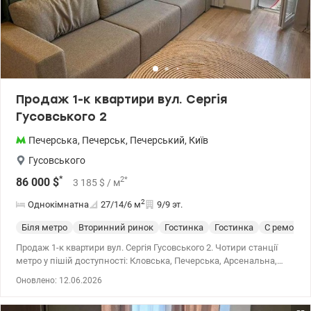
Продаж 1-к квартири вул. Сергія
Гусовського 2
Печерська
,
Печерськ
,
Печерський
,
Київ
Гусовського
*
2
*
86 000
$
3 185
$
/ м
2
Однокімнатна
27/14/6
м
9/9 эт.
Біля метро
Вторинний ринок
Гостинка
Гостинка
С ремонто
Продаж 1-к квартири вул. Сергія Гусовського 2. Чотири станції
метро у пішій доступності: Кловська, Печерська, Арсенальна,
Звіринецька. 044 200 10 80 valion.ua/1149905
Оновлено: 12.06.2026