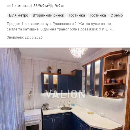
2
1 кімната
36/9/9
м
9/9 эт.
Біля метро
Вторинний ринок
Гостинка
Гостинка
С ремонто
Продаж 1-к квартири вул. Гусовського 2. Житло дуже тепле,
світле та затишне. Відмінна транспортна розв'язка: У пішій
доступності відразу чотири станції метро: «Кловская»,
Оновлено: 22.05.2026
«Печерская», «Арсенальная» та «Зверинецкая». 044 200 10 80
valion.ua/1148875