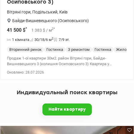
Осиповського 3)
Вітряні гори
,
Подільський
,
Київ
Байди-Вишневецького (Осиповського)
*
2
*
41 500
$
1 383
$
/ м
2
1 кімната
30/18/6
м
7/9 эт.
Вторинний ринок
Гостинка
З ремонтом
Гостинка
Жилое со
Продаж 1-ої квартири 30м2. район Вітряні гори, Байди-
Вишневецького 3 (колишня Осиповського 3) Квартира у
житловому стані. Потрібен ремонт. Середній поверх 7/9, 30/18/5,5
Оновлено: 28.07.2026
. кімната 18 м2 кухня 5,5м2 санвузол суміщений.
Металопластикові вікна. Квартира не кутова, дуже тепла, балкон
засклений (дерев'яні вікна). Тихий двір, є місця для паркування.
Индивидуальный поиск квартиры
Все необхідне для комфортного життя. Ціна 41500 у.е. 0503932257
Марія Valion.ua/1150088
Найти квартиру