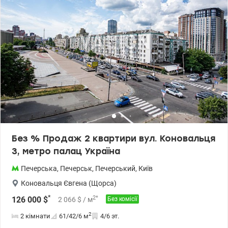
домовленістю. Ціна - 420000 у.о. Без комісіі для покупця.
0672353314 Ірина. www.valion.ua/1149466
Без % Продаж 2 квартири вул. Коновальця
3, метро палац Україна
Печерська
,
Печерськ
,
Печерський
,
Київ
Коновальця Євгена (Щорса)
*
2
*
126 000
$
2 066
$
/ м
Без комісії
2
2 кімнати
61/42/6
м
4/6 эт.