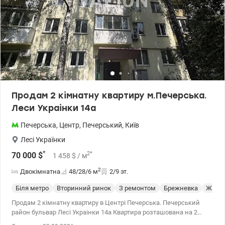
Продам 2 кімнатну квартиру м.Печерська.
Леси Украінки 14а
Печерська
,
Центр
,
Печерський
,
Київ
Лесі Українки
*
2
*
70 000
$
1 458
$
/ м
2
Двокімнатна
48/28/6
м
2/9 эт.
Біля метро
Вторинний ринок
З ремонтом
Брежневка
Жилое
Продам 2 кімнатну квартиру в Центрі Печерська. Печерський
район бульвар Лесі Украінки 14а Квартира розташована на 2
поверсі 9 поверхового будинку. Загальна площа 48 кв.м, житлова