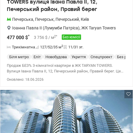
TOWERS вулиця Івана Павла II, 12,
Печерський район, Правий берег
Печерська
,
Печерськ
,
Печерський
,
Київ
Іоанна Павла II (Лумумби Патріса)
,
ЖК Taryan Towers
*
2
*
477 000
$
3 756
$
/ м
Без комісії
2
Трикімнатна
127/52/35
м
11/31 эт.
Біля метро
Еліт
Новобудова
Укриття
Спецпроект
Без рем
Продаж БЕЗ% 3-кімнатної квартири в ЖК TARYAN TOWERS.
Вулиця Івана Павла II, 12, Печерський район, Правий берег. Це
не просто квартира – стиль життя для тих, хто вибирає більше. 3-
Оновлено: 18.06.2026
кімнатна видова квартира в одному з найінноваційних та
найпрестижніших житлових комплексів столиці - Taryan Towers.
Вежа №1 – 11 поверх із 31. Загальна площа квартири – 126,7 м2.
Тип планування 3А. Шикарні заходи сонця і світанки, види на
Печерськ і лівий берег, у тому числі на Батьківщину-Мати - весь
світ ваш! Три дахи з індивідуальними концепціями: 1 – ресторан
з панорамним видом на Київ та відкритою терасою, 2 – парк на
даху з цілорічними зеленими деревами, зі штучним озером та з
BBQ зонами, 3 – музей майбутнього, кінотеатр та планетарій.