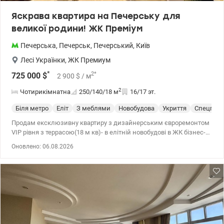
Яскрава квартира на Печерську для
великої родини! ЖК Преміум
Печерська
,
Печерськ
,
Печерський
,
Київ
Лесі Українки
,
ЖК Премиум
*
2
*
725 000
$
2 900
$
/ м
2
Чотирикімнатна
250/140/18
м
16/17 эт.
Біля метро
Еліт
З меблями
Новобудова
Укриття
Спецпрое
Продам ексклюзивну квартиру з дизайнерським євроремонтом
VIP рівня з террасою(18 м кв)- в елітній новобудові в ЖК бізнес-
класу Преміум в центрі Печерська.В квартирі виконаний
Оновлено: 06.08.2026
високоякісний ремонт з використанням самих дорогих
матеріалів світових виробників, укомплектована технікою
преміум класу і елітними італійськими меблями -Visionnaire і
Turri-ексклюзив і розкіш! Квартира вражає своєю просторістю та
комфортом-3 спальні,2 розкішні зали, велика кухня- ідальня,4 с/
у, гардеробна, терраса 18 м кв з зоною барбекю, дизанерськими
меблями і шикарним краєвидом на Киів. Охорона, консьєрж,
підземний паркінг. Ціна 725 000 у.о. 0673205847