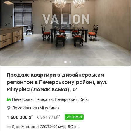
-автономна система опалення Viessmann -центр очищення та
підготовки води -власний дитячий майданчик -всесезонний
відкритий басейн із пляжною зоною -спортивний зал із
тренажерами Technogym -BBQ-зона на терасі -приміщення для
зберігання велосипедів -цілодобова охорона та
відеоспостереження Локація поєднує приватність, тишу та
близькість до центру Києва — лише 50 метрів до одного з
найбільших парків столиці. 2000000 у.е., без комісії Моб. (096) 59-
43-044 Віта, valion.ua/1150368
Продаж квартири з дизайнерським
ремонтом в Печерському районі, вул.
Мічуріна (Ломаківська), 61
Печерська
,
Печерськ
,
Печерський
,
Київ
Ломаківська (Мічурина)
*
2
*
1 600 000
$
6 957
$
/ м
Без комісії
2
Двокімнатна
230/80/90
м
5/7 эт.