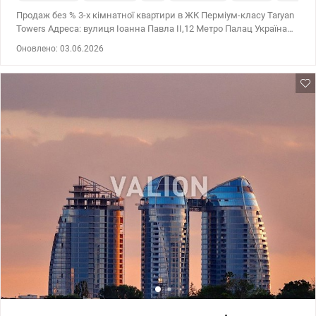
Продаж без % 3-х кімнатної квартири в ЖК Перміум-класу Taryan
Towers Адреса: вулиця Іоанна Павла II,12 Метро Палац Україна
Печерський район Правий берег Вежа номер 2 3 кімнатна
Оновлено: 03.06.2026
квартира загальною площею 121,9м2, знаходиться на 21 поверсі
35-ти поверхового будинку. Панорамні вікна. Тип планування 3D.
При 100% оплаті знижка -10% Комплекс складається із трьох
Веж, кожна має свою концепцію на даху. У першій вежі буде
відкрито панорамний ресторан з видами столиці, на даху другої
вежі парк просто неба зі штучним озером і зимовим садом, а на
даху третьої вежі буде кінотеатр, планетарій і музей майбутнього.
Вежі об’єднано скляними мостами, для прогулянок на висоті
пташиного польоту. У стілобатній частині – розміститься
галерея бутиків, супермаркет преміум-класу, кафе, центр
дитячого розвитку, лайф-стайл курорт Tsarsky: спортивна зала,
зона спа і відпочинку, 2 басейни, з відкритою зоною шезлонгів
та інші об’єкти інфраструктури. Інфраструктура Taryan Towers
передбачає комфорт та автономність для мешканців: у нижній
частині буде торговий центр із магазинами, супермаркетом,
сервісами, бутіками, ресторанами та кафе. Для Taryan Towers
спроектований лайфстайл-курорт TSARSKY, який включає
спортивний зал із зоною спа, саунами, хаммамом, соляною
кімнатою. Родзинка спортивного комплексу 2 басейни:
відкритий басейн із зоною відпочинку та шезлонгами на даху, а