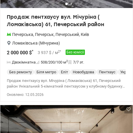
Продаж пентхаусу вул. Мічуріна (
Ломаківська) 61, Печерський район
Печерська
,
Печерськ
,
Печерський
,
Київ
Ломаківська (Мічурина)
*
2
*
2 000 000
$
3 937
$
/ м
Без комісії
2
Двокімнатна
508/200/100
м
7/7 эт.
Без ремонту
Біля метро
Еліт
Новобудова
Пентхаус
Укритт
Продаж пентхаусу вул. Мічуріна ( Ломаківська) 61, Печерський
район Унікальний 5-кімнатний пентхаусом у клубному будинку з
панорамними краєвидами на ботанічний сад ім. Гришка та
Оновлено: 12.05.2026
Дніпро. Загальна площа — 508 м² Простора тераса — 183 м²
Вільне планування — можливість організувати до 5 спалень
Великі панорамні вікна та максимум природного світла 2 великі
паркомісця у підземному паркінгу входять у вартість Переваги
будинку: -чотири житлові поверхи -монолітна залізобетонна
конструкція -лише 7 квартир -віконні системи Reynaers
-вентильований фасад Fundermax -ліфт Schindler на 12 осіб