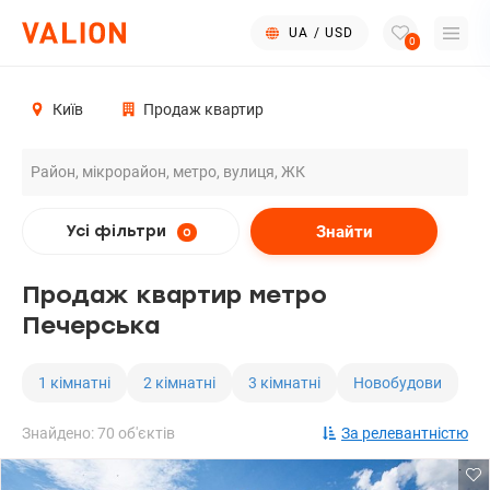
UA
/
USD
0
Київ
Продаж квартир
Знайти
Усі фільтри
0
Продаж квартир метро
Печерська
1 кімнатні
2 кімнатні
3 кімнатні
Новобудови
Знайдено: 70 об'єктів
За релевантністю