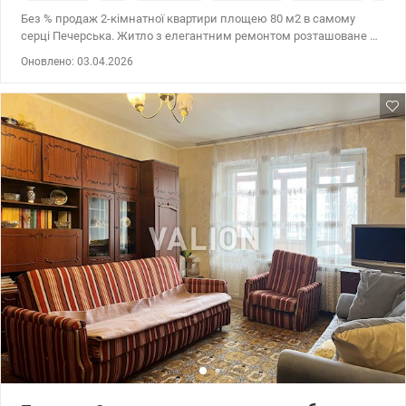
Без % продаж 2-кімнатної квартири площею 80 м2 в самому
серці Печерська. Житло з елегантним ремонтом розташоване в
будинку бізнес-класу, за адресою вулиця Євгена Коновальця
Оновлено: 03.04.2026
36в, поруч зі станцією метро Печерська. Характеристики
квартири: - площа: загальна 80 м2, житлова 48,5 м2, кухня 9 м2 -
поверх 9/26 - висота стелі 2,85 м2 - дизайнерський ремонт з
якісними меблями та технікою - планування: велика вітальня
об'єднана з кухнею, затишна спальня з балконом, ванна
кімната, гардеробна, гостьовий санвузол - монолітно-каркасний
будинок 2011 року будівництва - клас бізнес - централізоване
опалення - резервне живлення (генератор) - пропускна система
- консьєрж сервіс та охорона, відеонагляд - наземний і
трирівневий підземний паркінг Інфраструктура: - тиха й затишна
локація будинку, поза межами інтенсивного руху, всього 5
хвилин пішки до станції метро «Печерська» - поруч КНУКіМ,
супермаркети, навчальні заклади, ресторани, медичні установи
- будинок має свою інфраструктуру: кафе, ресторани, салони
краси, магазини Телефонуйте для запису на перегляд ціна
214000 у.о. 0937470721 Наталя valion.ua/1147883