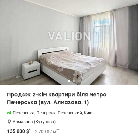
міста в обжитому комплексі. Ціна 145 000 у.о Печерський район.
вул. Коновальця 44-А. ЖК Панорама на Печерську Світална, тел.
096-126-02-44 valion.ua/1152910
Продаж 2-кім квартири біля метро
Печерська (вул. Алмазова, 1)
Печерська
,
Печерськ
,
Печерський
,
Київ
Алмазова (Кутузова)
*
2
*
135 000
$
2 700
$
/ м