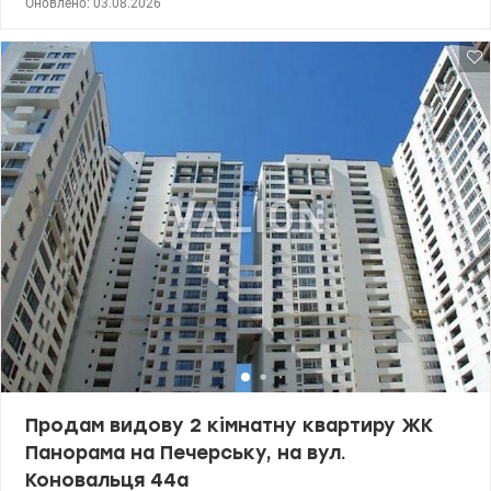
Оновлено: 03.08.2026
28 квюм, кухня 6 кв.м 2 окремі кімнати, двостороннє
планування,балкон. Стан- під ремонт. Будинок розташований в
тихому місці , має затишний дворик поряд з зеленим
сквериком. Є місце для прогулянок . Поряд ст.м Печерська,
магазини та кафе. Ціна 70000 у.о Печерський район бульвар Лесі
Украінки 14а Ціна 70000 у.о. Світлана. тел. 096-126-02-44
valion.ua/1153329
Продам видову 2 кімнатну квартиру ЖК
Панорама на Печерську, на вул.
Коновальця 44а