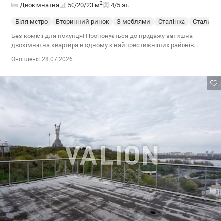
2
Двокімнатна
50/20/23
м
4/5 эт.
Біля метро
Вторинний ринок
З меблями
Сталінка
Сталинк
Без комісії для покупця! Пропонується до продажу затишна
двокімнатна квартира в одному з найпрестижніших районів
Києва. Всього 3 хвилини пішки до станції метро «Печерська». 4/5
Оновлено: 28.07.2026
поверхової сталінки. Планування: Загальна площа 50,0 кв.м
Житлова 20,0 кв.м Кухня-столова 23,0 кв.м Стан квартири- з
евроремонтом, облаштована меблями і технікою, готова до
заселення , світлі кімнати, гарний вигляд із вікон. Квартира має
продумане та функціональне планування — ідеально для
сімейної пари, або як інвестиція під високодохідну оренду.
Інфраструктура : Поруч найкращі ресторани, кав'ярні,
супермаркети, бізнес-центри, парки, а також школи та дитячі
садки. Метро «Печерська» — 200 метрів. Зручна розв'язка в будь-
яку точку. В пішій досяжності Печерська площа, супермаркети
(Сільпо, Велика Кишеня), Телефонуйте, перегляди у зручний для
вас час! Ціна 135000у.о.+% 0975004360 Ольга valion.ua/1152446