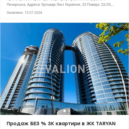
Печерська. Адреса: бульвар Лесі Українки, 23 Поверх: 22/25,
цегляний будинок (є генератор) Загальна площа — 267 м²
Оновлено: 15.07.2026
Житлова — 138 м² Кухня — 21,3 м² Функціональне планування: 5
кімнат, 4 окремі спальні У квартирі: 3 санвузли Ванна кімната з
джакузі Душова кабіна Сауна Окрема пральня Переваги:
Панорамний вид на Київ Власні паркомісця у паркінгу Цегляний
будинок Високий поверх, багато світла та простору Ідеальний
варіант для комфортного життя у центрі столиці. Перегляд за
домовленістю. Ціна - 420000 у.о. Без комісіі для покупця.
0672353314 Ірина. www.valion.ua/1149466
Продаж БЕЗ % 3К квартири в ЖК TARYAN