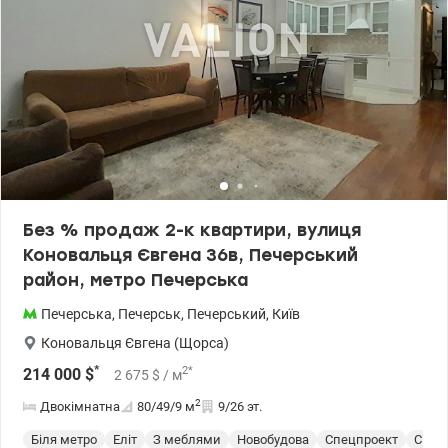
для сім’ї або тих, хто цінує простір, комфорт і центральну
локацію. Є відео квартири — надішлю за запитом. Ціна - 370 000
у.е без комісіі для покупця. 0672353314 Ірина. valion.ua/1148416
Без % продаж 2-к квартири, вулиця
Коновальця Євгена 36в, Печерський
район, метро Печерська
Печерська
,
Печерськ
,
Печерський
,
Київ
Коновальця Євгена (Щорса)
*
2
*
214 000
$
2 675
$
/ м
2
Двокімнатна
80/49/9
м
9/26 эт.
Біля метро
Еліт
З меблями
Новобудова
Спецпроект
С ре