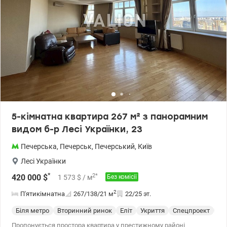
Андрій,valion/1149718
5-кімнатна квартира 267 м² з панорамним
видом б-р Лесі Українки, 23
Печерська
,
Печерськ
,
Печерський
,
Київ
Лесі Українки
*
2
*
420 000
$
1 573
$
/ м
Без комісії
2
П'ятикімнатна
267/138/21
м
22/25 эт.
Біля метро
Вторинний ринок
Еліт
Укриття
Спецпроект
С 
Пропонується простора квартира у престижному районі