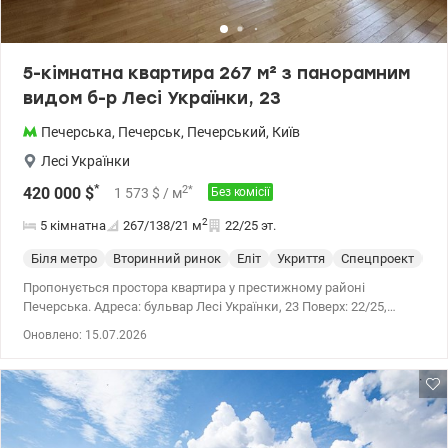
5-кімнатна квартира 267 м² з панорамним
видом б-р Лесі Українки, 23
Печерська
,
Печерськ
,
Печерський
,
Київ
Лесі Українки
*
2
*
420 000
$
1 573
$
/ м
Без комісії
2
5 кімнатна
267/138/21
м
22/25 эт.
Біля метро
Вторинний ринок
Еліт
Укриття
Спецпроект
С 
Пропонується простора квартира у престижному районі
Печерська. Адреса: бульвар Лесі Українки, 23 Поверх: 22/25,
цегляний будинок (є генератор) Загальна площа — 267 м²
Оновлено: 15.07.2026
Житлова — 138 м² Кухня — 21,3 м² Функціональне планування: 5
кімнат, 4 окремі спальні У квартирі: 3 санвузли Ванна кімната з
джакузі Душова кабіна Сауна Окрема пральня Переваги:
Панорамний вид на Київ Власні паркомісця у паркінгу Цегляний
будинок Високий поверх, багато світла та простору Ідеальний
варіант для комфортного життя у центрі столиці. Перегляд за