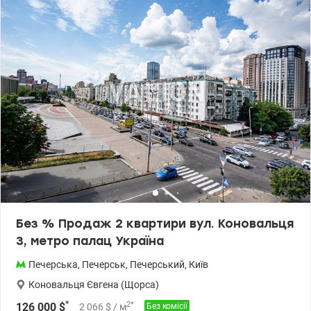
Без % Продаж 2 квартири вул. Коновальця
3, метро палац Україна
Печерська
,
Печерськ
,
Печерський
,
Київ
Коновальця Євгена (Щорса)
*
2
*
126 000
$
2 066
$
/ м
Без комісії