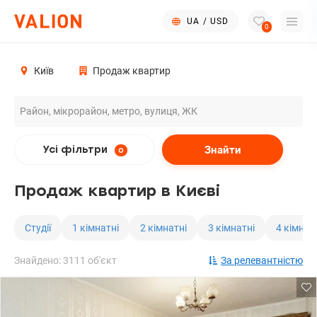
UA
/
USD
0
Київ
Продаж квартир
Знайти
Усі фільтри
0
Продаж квартир в Києві
Студії
1 кімнатні
2 кімнатні
3 кімнатні
4 кімнат
Знайдено: 3111 об'єкт
За релевантністю