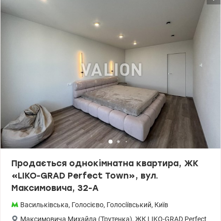
та школа. Ціна 145000 у.о. Без комісії. Заріцька Анастасія тел. 099
446 35 99 valion.ua/1155174
Продається однокімнатна квартира, ЖК
«LIKO-GRAD Perfect Town», вул.
Максимовича, 32-А
Васильківська
,
Голосієво
,
Голосіївський
,
Київ
Максимовича Михайла (Трутенка)
,
ЖК LIKO-GRAD Perfect