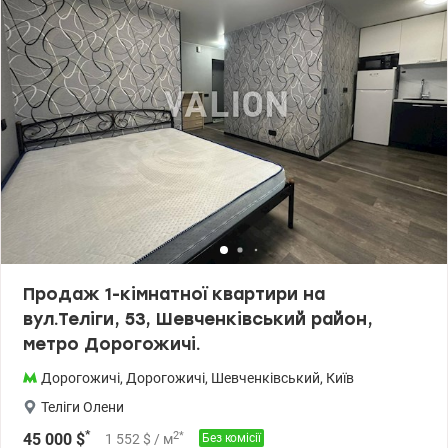
спортивними та дитячими майданчиками, магазинами, кафе й
усім необхідним для комфортного життя. Ця квартира підійде
тим, хто цінує комфорт, безпеку, престижну адресу та житло, яке
залишатиметься ліквідним роками. Ціна: 230 000 у.о. без комісії
097-510-0728, Сокольська Ірина valion.ua/1154543
Продаж 1-кімнатної квартири на
вул.Теліги, 53, Шевченківський район,
метро Дорогожичі.
Дорогожичі
,
Дорогожичі
,
Шевченківський
,
Київ
Теліги Олени
*
2
*
45 000
$
1 552
$
/ м
Без комісії