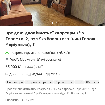
Головна перевага цієї локації - поєднання тихої, зеленої зони
для життя та максимальної близькості до центру міста. - метро
Вокзальна 12-15 хвилин пішки, 7-10 хвилин на авто до центру
місту - Солом’янський ландшафтний парк: розташований прямо
через дорогу. Це 29 гектарів зеленого масиву з алеями для
прогулянок, спортивними майданчиками, зон для вигулу собак
та місць для відпочинку. Ідеально для ранкових пробіжок чи
Продаж двокімнатної квартири 7/16
сімейного дозвілля. - поруч дитячі садки, школи та ліцеї,
Теремки-2, вул Якубовського (нині Героїв
супермаркети, ТРЦ Ультрамарін Телефонуйте для запису на
перегляд ціна 127000 у.о. 0937470721 Наталя valion.ua/1154828
Маріуполя), 11
Іподром
,
Теремки-2
,
Голосіївський
,
Київ
Героїв Маріуполя (Якубовського)
*
2
*
65 000
$
1 444
$
/ м
2
Двокімнатна
45/26/8
м
7/16 эт.
Біля метро
Вторинний ринок
З ремонтом
БПС
Жилое состо
Продаж двокімнатної квартири 7/16 за адресою Теремки-2, вул.
Якубовського (нині Героїв Маріуполя), буд. 11, В квартирі
зроблено косметичний ремонт, свіжа плитка у ванній та
Оновлено: 04.08.2026
санвузлі, санвузол роздільний. Середній поверх, пасажирський і