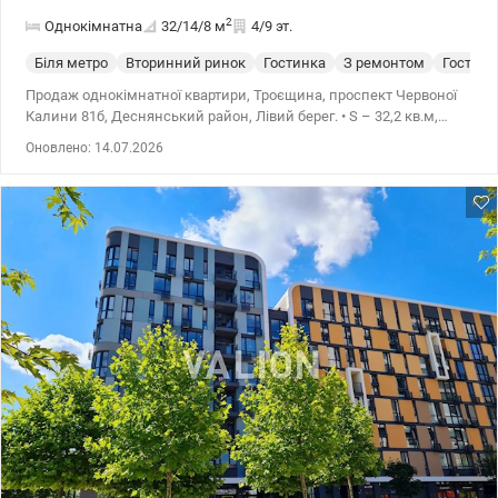
2
Однокімнатна
32/14/8
м
4/9 эт.
Біля метро
Вторинний ринок
Гостинка
З ремонтом
Гостинк
Продаж однокімнатної квартири, Троєщина, проспект Червоної
Калини 81б, Деснянський район, Лівий берег. • S – 32,2 кв.м,
житлова – 14,2 кв.м, кухня – 7,8 кв.м., Н –2,70м. • 4/9-поверховий
Оновлено: 14.07.2026
будинок. • Планування квартири роздільне, з довгою заскленою
лоджією. Санвузол роздільний. Будинок газифікований. • У дворі
є доглянута прибудинкова територія, дитячі майданчики,
паркувальні місця. • Будинок оточений розвиненою
інфраструктурою: поряд з будинком знаходяться гімназія,
дитячий садок, шкіл, спортивні майданчики, аптеки, салони
краси, кафе, ресторани, відділення банків, пошта, магазини,
супермаркети, ринок, бювет. • Відпочинок: сквер, озера з
пляжами, кінотеатр «Флоренція». • Зручна транспортна
розв'язка: до зупинки швидкісного трамвая – 7 хв пішки, до ст.
Лівобережна, Дарниця - 20 хв маршруткою, до ст.м. Почайна - 30
хв транспортом. Ціна: 45000 у.о., тел. 067 409-44-43
Олівія.valion.ua/1151276