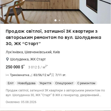
Продаж світлої, затишної 3К квартири з
авторським ремонтом по вул. Шолуденка
30, ЖК “Старт”
Лук'янівка
,
Шевченківський
,
Київ
Шолуденка
,
ЖК Старт
*
2
*
250 000
$
3 012
$
/ м
2
Трикімнатна
83/56/12
м
7/11 эт.
Еліт
Новобудова
Укриття
Спецпроект
С ремонтом
Продаж світлої, затишної 3К квартири з авторським ремонтом по
вул. Шолуденка 30, ЖК “Старт” В ЖК є генератор, дворівневий
підземний паркінг, укриття і охорона. Авторський проєкт:
Оновлено: 05.08.2026
поєднання лофту й мінімалізму. Ремонт робили для себе в 2024
році. 3-кімнатна квартира 83м2, 7/11 поверхового будинку: -