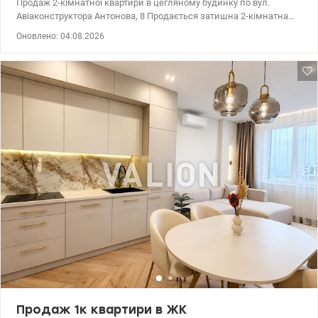
Продаж 2-кімнатної квартири в цегляному будинку по вул.
Авіаконструктора Антонова, 8 Продається затишна 2-кімнатна
квартира в одному з найкомфортніших районів Солом'янського
Оновлено: 04.08.2026
району. Цегляний будинок, комфортний 3 поверх, функціональне
планування, гарний житловий стан. Чудовий вибір як для
власного проживання, так і для здачі в оренду. загальна площа
— 44,9 м²; житлова — 28,3 м²; кухня — 6 м²; 3 поверх; цегляний
будинок; роздільні кімнати; гарний житловий стан. Встановлені
кондиціонер; бойлер; пральна машина. У кількох хвилинах
пішки розташовані супермаркети АТБ, Фора, Новус продуктові
магазини, аптеки, відділення банків та Нової пошти. Поруч
працюють дитячі садки, школи та ліцеї, що особливо зручно для
сімей з дітьми. Для прогулянок і відпочинку - сквери і парки.
Неподалік знаходяться медичні заклади, спортивні клуби, кафе
та ресторани. Район має чудове транспортне сполучення —
поруч зупинки громадського транспорту, звідки легко дістатися
до станцій метро Вокзальна , Шулявська та до центру міста.
Відеоогляд за запитом. ціна 65000 у.о. тел. +380505143879 Наталя
Яшта valion.ua/1155177
Продаж 1к квартири в ЖК