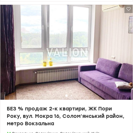
Повністю укомплектована меблями та побутовою технікою –
чудово підійде як для власного проживання, так і для здачі в
оренду. Переваги квартири: - цегляний будинок (теплий взимку,
прохолодний влітку); - хороший житловий стан; - централізоване
опалення; - бойлер – гаряча вода цілий рік; - суміжний санвузол
із ванною; - кондиціонер у кухні; - меблі у кімнаті; - ніша у
передпокої; - холодильник; - газова плита та витяжка; -
швидкісний інтернет. Локація, яка економить ваш час. У пішій
доступності: - парк Партизанської слави та парк Таращанець; -
Палац культури Дарниця; - залізнична станція Дарниця; -
школи, дитячі садки, поліклініка; - супермаркети: АТБ, Новус,
Екомаркет; - продуктовий та речовий ринок; - кав'ярні, магазини,
Нова пошта, укрпошта; - ТРЦ New Way* та спортивні комплекси. -
метро Бориспільська, Вирлиця та Харківська – приблизно 15 -20
хвилин громадським транспортом. Вдале поєднання затишку,
розвиненої інфраструктури та зручного транспортного
сполучення. Квартира перебуває у власності понад 3 роки, тому
продаж не передбачає сплати податків. Ціна - 55 000 y.o. Комісія
5 % 096 644 99 34 - Юлія Івахно valion.ua/1154831
БЕЗ % продаж 2-к квартири, ЖК Пори
Року, вул. Мокра 16, Солом’янський район,
метро Вокзальна