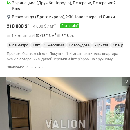
Звіринецька (Дружби Народів)
,
Печерськ
,
Печерський
,
Київ
Верхогляда (Драгомирова)
,
ЖК Новопечерські Липки
*
2
*
210 000
$
4 038
$
/ м
Без комісії
2
1 кімнатна
52/18/13
м
2/18 эт.
Біля метро
Еліт
З меблями
Новобудова
Укриття
Спецпрое
Продаж, без комісії для Покупця: 1-кімнатна стильна квартира
52м2 з авторським дизайнерським інтер’єром на зручному
2пов./18 в ЖК Новопечерські Липки, вул.Андрія Верхогляда,3
Оновлено: 04.08.2026
(Печерський район, метро Звіринецька) Насправді, вона така
єдина: ідеальний варіант для тих, хто цінує естетику, для людей,
які хочуть мати свій простір зі смаком і характером, в якому
кожна деталь продумана і особлива. Правильне планування: з
просторого передпокою, ліворуч - обладнана шафами
гардеробна, прямо - затишна кімната з виходом у засклену
лоджію, кухня-вітальня; праворуч – ванна кімната; висота стель
H-3м Авторський інтер’єр з еклектичним поєднанням вінтажу,
арт-декору та сучасного мінімалізму: меблі і дизайнерські
світильники, яскраві кольорові акценти, живі рослини, які
гармонійно вписуються в нейтральну палітру, ця квартира дарує