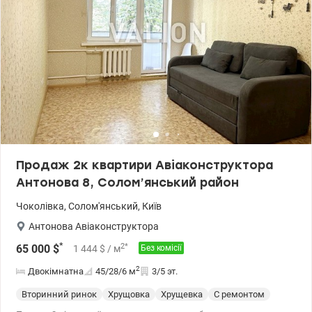
Продаж 2к квартири Авіаконструктора
Антонова 8, Солом’янський район
Чоколівка
,
Солом'янський
,
Київ
Антонова Авіаконструктора
*
2
*
65 000
$
1 444
$
/ м
Без комісії
2
Двокімнатна
45/28/6
м
3/5 эт.
Вторинний ринок
Хрущовка
Хрущевка
С ремонтом