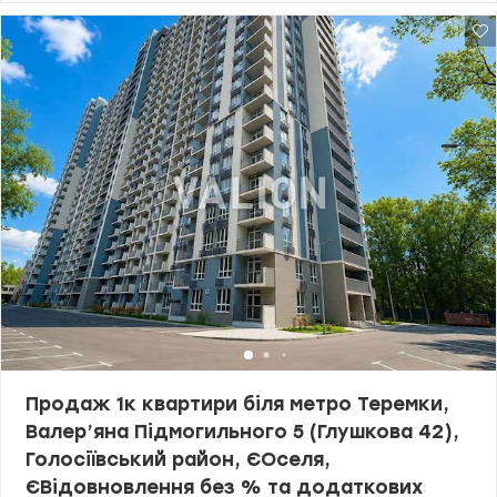
вантажний ліфти. Лічильники на воду та електроенергію.
Сонячна сторона, вікна виходять у тихий зелений двір.
Засклений балкон із виходом з кухні та спальні. Зручна
інфраструктура для сімї. Поруч у радіусі 500 метрів: 6 дитсадків, 2
школи, поліклініка, парк, 3 озера, Sport Life, iGym. Недалеко
Сільпо, NOVUS, Велмарт, АТБ, Метро та ТРЦ Respublika. Зупинка
прямо біля будинку, у пішій доступності (10-15 за) метро
Іподром. Ціна 65000 у.о. Інна 0979501565 valion.ua/1154827
Продаж 1к квартири біля метро Теремки,
Валер’яна Підмогильного 5 (Глушкова 42),
Голосіївський район, ЄОселя,
ЄВідовновлення без % та додаткових