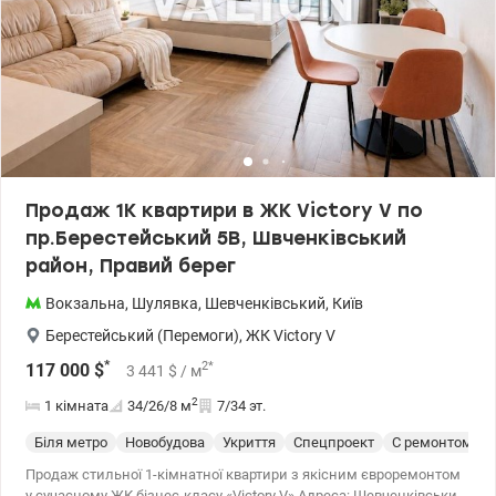
панорамні вікна з подвійним склопакетом, опалення
централізоване прибудинкове паркування Поруч ТРЦ
Республіка, два Епіцентри, Магеллан, Метро, Феофанія,
Голосіївський парк. Супермаркет Велика Кишеня та Одеський
ринок. Поряд з будинком знаходяться дитячі садки та школи.
Будується паркінг. Ціна: 62000 у.о. без % Тел. 063-978-83-80,
Ольга. valion.ua/1154822
Продаж 1К квартири в ЖК Victоry V по
пр.Берестейський 5В, Швченківський
район, Правий берег
Вокзальна
,
Шулявка
,
Шевченківський
,
Київ
Берестейський (Перемоги)
,
ЖК Victory V
*
2
*
117 000
$
3 441
$
/ м
2
1 кімната
34/26/8
м
7/34 эт.
Біля метро
Новобудова
Укриття
Спецпроект
С ремонтом
Продаж стильної 1-кімнатної квартири з якісним євроремонтом
у сучасному ЖК бізнес-класу «Victоry V» Адреса: Шевченківський