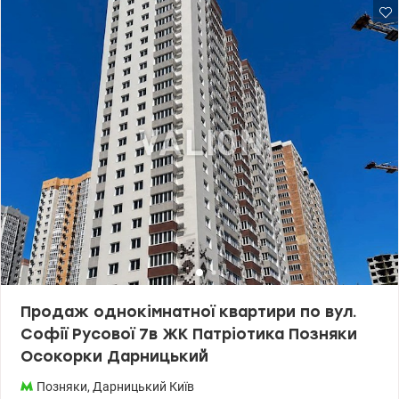
електрики, утеплення стін, підлоги, гідроізоляція, водяна тепла
підлога, покладена плитка, тощо). Окрім того, наявний
дизайнерський проект, наявна вся необхідна сантехніка,
міжкімнатні двері, корзини для кондиціонерів, встановлені
панорамні енерго та теплозберігаючі вікна. Також, є можливість
зробити вихід на власну терасу. Сучасний житловий комплекс,
добре продумане планування кімнат та житлового простору,
видові панорамні вікна завдяки цьому кімнати наповнені
світлом, з усіх вікон квартири відкривається дуже гарний
панорамний краєвид та затишний внутрішній двір. На території
– бомбосховище, кафе, аптеки, дитсадок, підземний та
наземний паркінг, дитячі, ігрові та спортивні майданчики. Поруч
супермаркет Новус, лікарня, зупинка громадського транспорту,
оточене зеленню озеро Лукове та Міністерка із міським пляжем
де можна відпочити та порибалити. Закрита територія, охорона,
відеоспостереження, концепція двір без машин. 10 хвилин до
метро Оболонь, Мінська, Героїв Дніпра. Ціна: 133000 у.о.
0977893310 Валентина valion.ua/ 1155162
Продаж однокімнатної квартири по вул.
Софії Русової 7в ЖК Патріотика Позняки
Осокорки Дарницький
Позняки
,
Дарницький
Київ