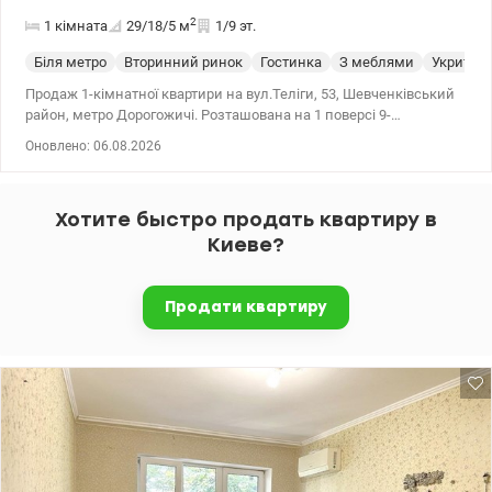
2
1 кімната
29/18/5
м
1/9 эт.
Біля метро
Вторинний ринок
Гостинка
З меблями
Укриття
Продаж 1-кімнатної квартири на вул.Теліги, 53, Шевченківський
район, метро Дорогожичі. Розташована на 1 поверсі 9-
поверхового цегляного будинку. Загальна площа 28,7 кв.м., є
Оновлено: 06.08.2026
вбиральня. У квартирі зроблений ремонт. Продається з усіма
меблями та технікою (холодильник, пральна машина, бойлер,
телевізор, мікрохвильова піч). Квартира готова для проживання
Хотите быстро продать квартиру в
чи орендного бізнесу. Зручна інфраструктура, до метро
Дорогожичі 10 хвилин пішки. Поруч парк, зупинка громадського
Киеве?
транспорту. Школи, дитячі дошкільні заклади, магазини, банки,
аптеки у пішій доступності. Ціна 45000 у.о.Без комісії. 0503842286,
0975300039 Алла, valion.ua/1555305
Продати квартиру