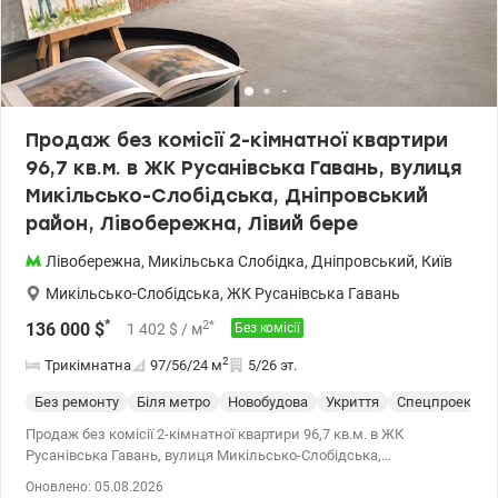
перепоступці. Телефонуйте вже сьогодні та записуйтеся на
перегляд. Ціна 65000у.о., 0976449950, Наталя, valion.ua/1155081
Продаж без комісії 2-кімнатної квартири
96,7 кв.м. в ЖК Русанівська Гавань, вулиця
Микільсько-Слобідська, Дніпровський
район, Лівобережна, Лівий бере
Лівобережна
,
Микільська Слобідка
,
Дніпровський
,
Київ
Микільсько-Слобідська
,
ЖК Русанівська Гавань
*
2
*
136 000
$
1 402
$
/ м
Без комісії
2
Трикімнатна
97/56/24
м
5/26 эт.
Без ремонту
Біля метро
Новобудова
Укриття
Спецпроект
Продаж без комісії 2-кімнатної квартири 96,7 кв.м. в ЖК
Русанівська Гавань, вулиця Микільсько-Слобідська,
Дніпровський район, Лівобережна, Лівий берег Комфортний 5
Оновлено: 05.08.2026
поверх із 26. Секція 2 у будинку №13-17 монолітно-каркасної