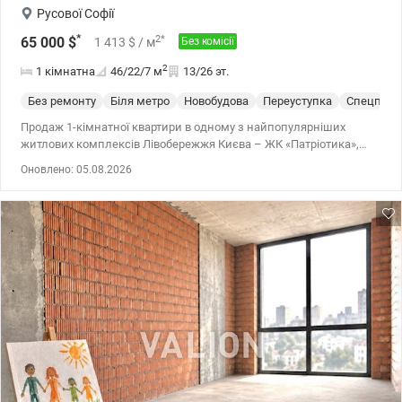
Русової Софії
*
2
*
65 000
$
1 413
$
/ м
Без комісії
2
1 кімнатна
46/22/7
м
13/26 эт.
Без ремонту
Біля метро
Новобудова
Переуступка
Спецпрое
Продаж 1-кімнатної квартири в одному з найпопулярніших
житлових комплексів Лівобережжя Києва – ЖК «Патріотика»,
будинок 27 «Збараж» по вулиці Софії Русової 7в на 13 поверсі 26
Оновлено: 05.08.2026
поверхового будинку. Загальна площа — 46,23кв.м., житлова
площа 21,95 кв.м., площа кухні 6,95 кв.м. Квартира стане
чудовим варіантом для тих, хто хоче створити інтер'єр своєї мрії
без переплати за чужий ремонт. Просторе планування дозволяє
максимально ефективно організувати житловий простір.
Переваги: Будинок введений в експлуатацію 3кв. 2026р. Внески
в житловий кооператив сплачено у повному обсязі. Сучасний
житловий комплекс із розвиненою інфраструктурою. Поруч
метро «Осокорки» та «Позняки». У пішій доступності
супермаркети, торгові центри, школи, дитячі садки, кафе,
спортивні клуби та мальовничі озера для відпочинку, поруч
автопарковка на 1500 паркомісць Ця квартира ідеально підійде
як для власного проживання, так і для інвестиції з високим
потенціалом зростання вартості. Квартира продається по