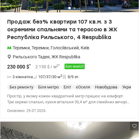
Продаж без% квартири 107 кв.м. з 3
окремими спальнями та терасою в ЖК
Республіка Рильського, 4 Respublika
Теремки
,
Теремки
,
Голосіївський
,
Київ
Рильського Тадея
,
ЖК Respublika
*
2
*
230 000
$
2 150
$
/ м
Без комісії
2
3 кімнатна
107/37/30
м
8/9 эт.
Без ремонту
Біля метро
Еліт
єОселя
Новобудова
Укриття
Простір, у якому кожен квадратний метр працює на комфорт.
Три окремі спальні, кухня-вітальня 30,4 м² для сімейних вечорів і
зустрічей із друзями, два санвузли та власна тераса загальною
Оновлено: 29.07.2026
площею 37,67 м², де можна облаштувати зону відпочинку та
літню їдальню. Раціональне планування без зайвих коридорів
дозволяє максимально ефективно використовувати площу. ЖК
Respublika - сучасний закритий комплекс із власною
інфраструктурою, охороною, лаунж-зонами, басейном,