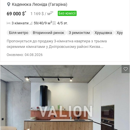
сплачуємо. Ціна 136 000 у.о. Марина, тел.: 063 392 35 35
Каденюка Леоніда (Гагаріна)
valion.ua/1155074
*
2
*
69 000
$
1 169
$
/ м
Без комісії
2
3 кімнати
59/40/9
м
4/5 эт.
Біля метро
Вторинний ринок
З ремонтом
Хрущовка
Хрущев
Пропонується до продажу 3-кімнатна квартира з трьома
окремими кімнатами у Дніпровському районі Києва.
Характеристики: Загальна площа — 58,5 м² Житлова площа —
Оновлено: 04.08.2026
40,4 м² Поверх 4/5 Функціональне планування Будинок
розташований у тихому зеленому дворі, подалі від шуму
магістралей. Локація: 20 хвилин пішки до станцій метро
«Чернігівська» та «Дарниця» 10 хвилин пішки до Дарницької
площі . Зручна транспортна розв’язка в усі райони Києва.
Інфраструктура: У пішій доступності розташовані дитячі садки,
школи, ліцеї, супермаркети, аптеки, банки, кафе, спортивні
клуби. Безготівковий розрахунок розглядається. Ціна- 69000 у.о.
без комісії Моб. (096) 59-43-044 Віта, valion.ua/1155072