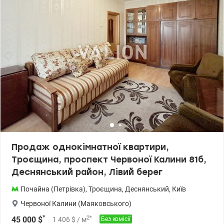
Продаж однокімнатної квартири,
Троєщина, проспект Червоної Калини 81б,
Деснянський район, Лівий берег
Почайна (Петрівка)
,
Троєщина
,
Деснянський
,
Київ
Червоної Калини (Маяковського)
*
2
*
45 000
$
1 406
$
/ м
Без комісії