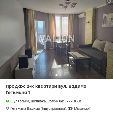
придбання паркомісця. Опалення від власної котельні , в під'їзді
є консьєрж. 044 200 10 80 valion.ua/1149799
Продаж 2-к квартири вул. Вадима
Гетьмана 1
Шулявська
,
Шулявка
,
Солом'янський
,
Київ
Гетьмана Вадима (Індустріальна)
,
ЖК Місце мрії