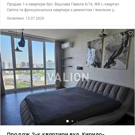
Продаж 1-к квартири бул. Вацлава Гавела 6/7а. ЖК L-квартал.
Світла та функціональна квартира з ремонтом і технікою у
сучасному житловому комплексі бізнес-класу. Панорамний вид
Оновлено: 13.07.2026
з вікон. Простора кухня-вітальня з обідньою зоною, місцем для
відпочинку та можливістю облаштування робочого простору при
потребі. Окрема спальня з виходом на лоджію. Великий
санвузол з душовою кабіною. 044 200 10 80 valion.ua/1151398
Продаж 2-к квартири вул. Кирило-