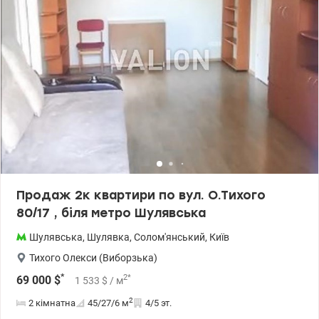
купе в спальні, також сучасна кухня з якісною фурнітурою,
новий холодильний, бойлер, сейф. Охайний, чистий під’їзд,
консьєрж. Тихий та зелений двір. В будинку на першому поверсі
магазини, аптека, кафе, Sport Life, дитячий клуб. Поруч дитячі
садки, школа. В пішій доступності метро Шулявка, трамвайна
зупинка. Показ у зручний для Вас час. Ціна 135 000 у.о.
Телефонуйте 050 693 74 54 Олена Багрова valion.ua/1119785
Продаж 2к квартири по вул. О.Тихого
80/17 , біля метро Шулявська
Шулявська
,
Шулявка
,
Солом'янський
,
Київ
Тихого Олекси (Виборзька)
*
2
*
69 000
$
1 533
$
/ м
2
2 кімнатна
45/27/6
м
4/5 эт.