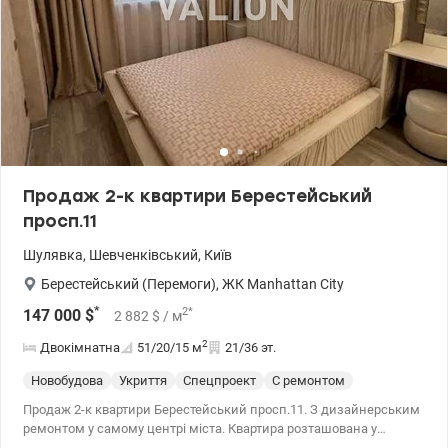
Продаж 2-к квартири Берестейський
просп.11
Шулявка
,
Шевченківський
,
Київ
Берестейський (Перемоги)
,
ЖК Manhattan City
*
2
*
147 000
$
2 882
$
/ м
2
Двокімнатна
51/20/15
м
21/36 эт.
Новобудова
Укриття
Спецпроект
С ремонтом
Продаж 2-к квартири Берестейський просп.11. З дизайнерським
ремонтом у самому центрі міста. Квартира розташована у
престижному ЖК Manhattan City. Продумане планування: