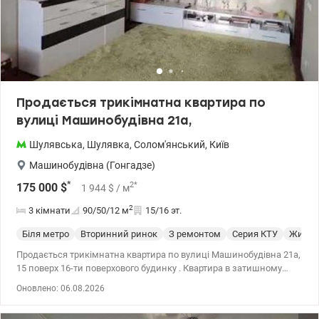
Продається трикімнатна квартира по
вулиці Машинобудівна 21а,
Шулявська
,
Шулявка
,
Солом'янський
,
Київ
Машинобудівна (Гонгадзе)
*
2
*
175 000
$
1 944
$
/ м
2
3 кімнати
90/50/12
м
15/16 эт.
Біля метро
Вторинний ринок
З ремонтом
Серия КТУ
Жилое
Продається трикімнатна квартира по вулиці Машинобудівна 21а,
15 поверх 16-ти поверхового будинку . Квартира в затишному
місці, до метро Шулявська - 15 хв. . Зручна транспортна
Оновлено: 06.08.2026
розв'язка, швидкісний трамвай, три ТРЦ , паркування у дворі, на
прибудинковій території підземний паркінг з можливістю