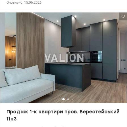
Оновлено: 15.06.2026
простора кухня-вітальня для відпочинку та прийому гостей,
затишна спальня, окрема дитяча кімната (або кабінет для
роботи) багато вбудованих систем зберігання багаторівневе
освітлення, що створює затишну атмосферу у будь-який час
доби 044 200 10 80 valion.ua/1149850
Продаж 1-к квартири пров. Берестейський
11к3