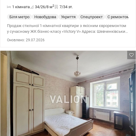
2
1 кімната
34/26/8
м
7/34 эт.
Біля метро
Новобудова
Укриття
Спецпроект
С ремонтом
Продаж стильної 1-кімнатної квартири з якісним євроремонтом
у сучасному ЖК бізнес-класу «Victоry V» Адреса: Шевченківський
р-н, проспект Берестейський (Перемоги), 5в Квартира повністю
Оновлено: 29.07.2026
готова для затишного життя або під високоліквідний арендний
бізнес (район користується величезним попитом серед
орендарів). Розташування на 7-му поверсі . Головні переваги
квартири: Стан: Виконано сучасний євроремонт із
використанням надійних матеріалів Параметри: Загальна
площа 34 м.кв , знаходиться на 7/34 поверсі. У будинку
встановлені швидкісні безшумні ліфти. Економічність: Невеликі
комунальні платежі завдяки енергоефективності будинку та
індивідуальним лічильникам на опалення, воду та світло.
Інфраструктура та локація (Центр міста): Транспортний вузол:
Дуже зручна транспортна розв'язка. До станції метро
«Вокзальна» 9 хвилин пішки, до метро «Політехнічний інститут»
10 хвилин. До самого серця Києва (Хрещатик, Бессарабський
ринок) всього 2.8 км. Комфорт: У пішій доступності
розташований ТРЦ «Україна», супермаркети, фітнес-клуби,
кінотеатр та безліч ресторанів і кафе. Безпека та сервіс
комплексу: Цілодобова охорона, відеоспостереження та система