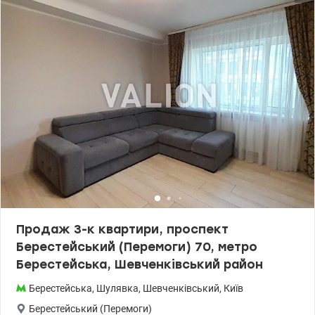
прибудинкова територія. - Зручне розташування: поруч
магазини, кафе, школи та дитячі садки. - Гарна транспортна
розв'язка, - Чистий та охайний під'їзд, доброзичливі сусіди. -
Квартира чудово підійде як для життя так і під орендний бізнес.
Ціна 106 000 у.о Світлана. тел. 096-126-02-44 valion.ua/1146186
Продаж 3-к квартири, проспект
Берестейський (Перемоги) 70, метро
Берестейська, Шевченківський район
Берестейська
,
Шулявка
,
Шевченківський
,
Київ
Берестейський (Перемоги)