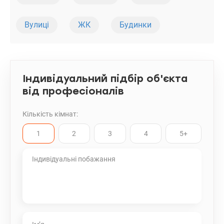
Вулиці
ЖК
Будинки
Індивідуальний підбір об'єкта
від професіоналів
Кількість кімнат:
1
2
3
4
5+