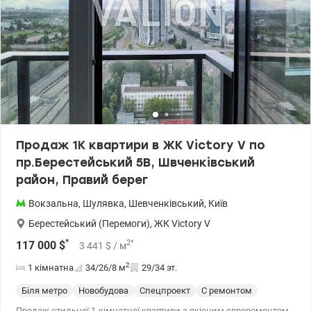
Продаж 1К квартири в ЖК Victоry V по
пр.Берестейський 5В, Швченківський
район, Правий берег
Вокзальна
,
Шулявка
,
Шевченківський
,
Київ
Берестейський (Перемоги)
,
ЖК Victory V
*
2
*
117 000
$
3 441
$
/ м
2
1 кімнатна
34/26/8
м
29/34 эт.
Біля метро
Новобудова
Спецпроект
С ремонтом
Продаж стильної 1-кімнатної квартири з якісним євроремонтом