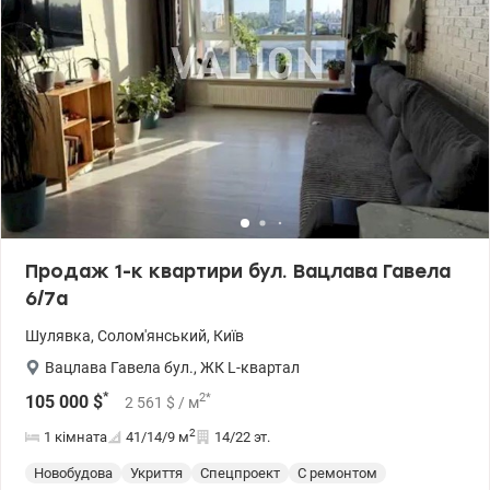
транспорту, в пішій доступності Ст. Метро Шулявська (3
хвилини). Парк КПІ ціна 170 000 у.о Інна 095 233 13 13
valion.ua/1092966
Продаж 1-к квартири бул. Вацлава Гавела
6/7а
Шулявка
,
Солом'янський
,
Київ
Вацлава Гавела бул.
,
ЖК L-квартал
*
2
*
105 000
$
2 561
$
/ м
2
1 кімната
41/14/9
м
14/22 эт.
Новобудова
Укриття
Спецпроект
С ремонтом