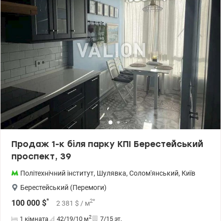
на опалення, що дозволяє суттєво економити на комунальних
платежах. Вікна виходять на тиху, зелену вуличку, що забезпечує
спокійну атмосферу та приємний вид. Всі меблі та побутова
техніка, включаючи пральну машину, газова плита,
холодильник та бойлер, залишаються новим власникам. У
квартирі дубовий паркет у доброму стані, подвійні двері та
тамбур на дві квартири. Сусіди поруч не проживають. Будинок
розташований за 15 хвилин ходьби від метро «Шулявська».
Поруч є два продуктових магазини та державна бібліотека
юнацтва. Поблизу Парк Нивки, Сирецький парк, Парк Орлятко,
Сирецький Гай, Парк ім. Пушкіна Ціна 65000 у.о. 0991932390 Юлія
valion.ua/1153430
Продаж 1-к біля парку КПІ Берестейський
проспект, 39
Політехнічний інститут
,
Шулявка
,
Солом'янський
,
Київ
Берестейський (Перемоги)
*
2
*
100 000
$
2 381
$
/ м
2
1 кімната
42/19/10
м
7/15 эт.