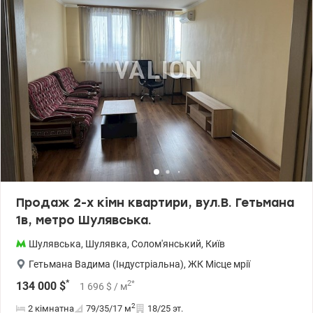
Продаж 2-х кімн квартири, вул.В. Гетьмана
1в, метро Шулявська.
Шулявська
,
Шулявка
,
Солом'янський
,
Київ
Гетьмана Вадима (Індустріальна)
,
ЖК Місце мрії
*
2
*
134 000
$
1 696
$
/ м
2
2 кімнатна
79/35/17
м
18/25 эт.