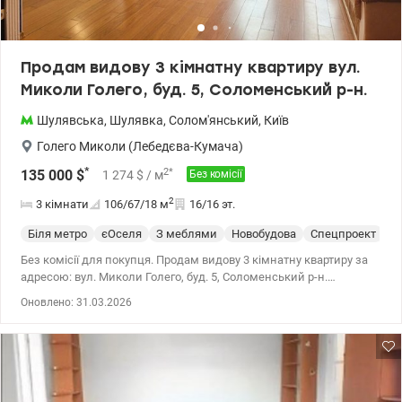
Продам видову 3 кімнатну квартиру вул.
Миколи Голего, буд. 5, Соломенський р-н.
Шулявська
,
Шулявка
,
Солом'янський
,
Київ
Голего Миколи (Лебедєва-Кумача)
*
2
*
135 000
$
1 274
$
/ м
Без комісії
2
3 кімнати
106/67/18
м
16/16 эт.
Біля метро
єОселя
З меблями
Новобудова
Спецпроект
С
Без комісії для покупця. Продам видову 3 кімнатну квартиру за
адресою: вул. Миколи Голего, буд. 5, Соломенський р-н.
Загальна площа 105, 9 кв.м. житлова 66,5 кв.м, кухня 18,3 кв.м. 16
Оновлено: 31.03.2026
поверх 16 поверхового будинку. Є повноцінний 17-й технічний
поверх. 2 ліфти, 2 санвузла. 2 засклених банкони з підігрівом
підлоги. В квартирі виконано ремонт з якісних матеріалів, є все
необхідне для комфортного життя. Меблі, виготовлені на
замовлення: комод в прихожці, скляна тумба, під телевізор,
скляна поличка під телевізор, шафа на балконі, шафи і шафи-