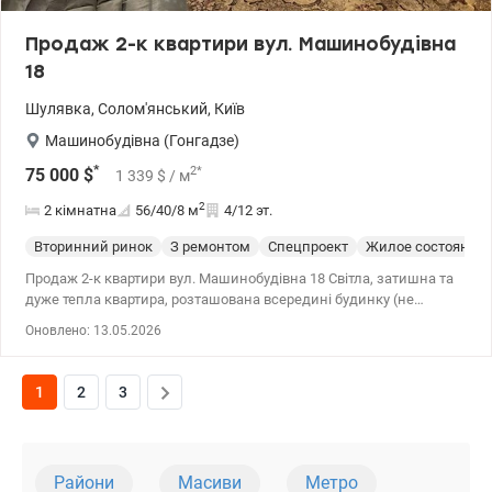
Продаж 2-к квартири вул. Машинобудівна
18
Шулявка
,
Солом'янський
,
Київ
Машинобудівна (Гонгадзе)
*
2
*
75 000
$
1 339
$
/ м
2
2 кімнатна
56/40/8
м
4/12 эт.
Вторинний ринок
З ремонтом
Спецпроект
Жилое состояние
Продаж 2-к квартири вул. Машинобудівна 18 Світла, затишна та
дуже тепла квартира, розташована всередині будинку (не
кутова) ідеально зберігає тепло взимку та комфортна в будь-яку
Оновлено: 13.05.2026
пору року. Функціональне планування: окремі кімнати, лоджія на
дві кімнати з виходом із кімнати зручний додатковий простір
для відпочинку або зберігання. Кооперативний будинок
1
2
3
доглянутий підїзд, відповідальне обслуговування та порядок у
будинку. Район із максимально розвиненою інфраструктурою.
044 200 10 80 valion.ua/1148630
Райони
Масиви
Метро