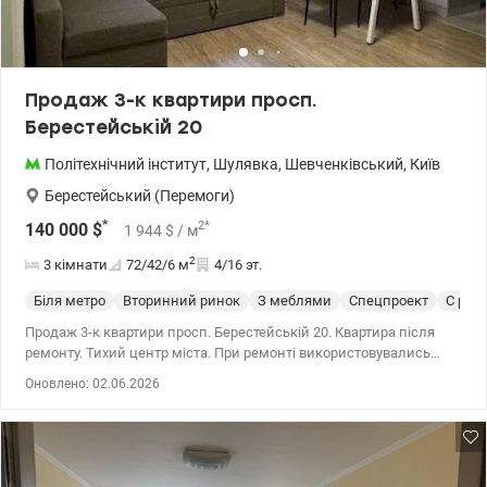
Продаж 3-к квартири просп.
Берестейській 20
Політехнічний інститут
,
Шулявка
,
Шевченківський
,
Київ
Берестейський (Перемоги)
*
2
*
140 000
$
1 944
$
/ м
2
3 кімнати
72/42/6
м
4/16 эт.
Біля метро
Вторинний ринок
З меблями
Спецпроект
С рем
Продаж 3-к квартири просп. Берестейській 20. Квартира після
ремонту. Тихий центр міста. При ремонті використовувались
якісні матеріали та техніка. Газова духовка і плита. Вся необхідна
Оновлено: 02.06.2026
техніка та меблі залишаються. 044 200 10 80 valion.ua/1149399