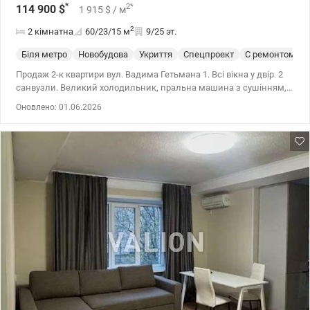
*
2
*
114 900
$
1 915
$
/ м
2
2 кімнатна
60/23/15
м
9/25 эт.
Біля метро
Новобудова
Укриття
Спецпроект
С ремонтом
Продаж 2-к квартири вул. Вадима Гетьмана 1. Всі вікна у двір. 2
санвузли. Великий холодильник, пральна машина з сушінням,
електричний бойлер на 100л. Електричний підігрів підлоги у
Оновлено: 01.06.2026
балконній частині. сучасний ремонт у стилі industrial.
Автономність при блекауті: ліфт, інтернет, водопопостачання,
опалення. метро Шулявська - 300 м. 044 200 10 80
valion.ua/1149468