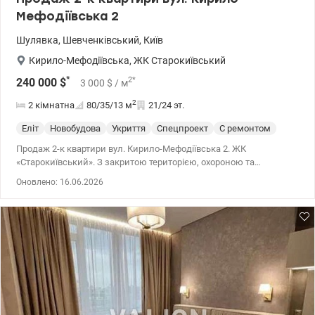
Мефодіївська 2
Шулявка
,
Шевченківський
,
Київ
Кирило-Мефодіївська
,
ЖК Старокиївський
*
2
*
240 000
$
3 000
$
/ м
2
2 кімнатна
80/35/13
м
21/24 эт.
Еліт
Новобудова
Укриття
Спецпроект
С ремонтом
Продаж 2-к квартири вул. Кирило-Мефодіївська 2. ЖК
«Старокиївський». З закритою територією, охороною та
відеоспостереженням. Для мешканців облаштовані дитячий та
Оновлено: 16.06.2026
спортивний майданчики, а також 2-рівневий підземний паркінг,
який використовується як укриття, з ліфтом прямо в паркінг.
Будинок обладнаний генератором та інверторною системою.
Світла, тепла та дуже затишна квартира з панорамним видом на
Київ. Планування продумане до деталей. 044 200 10 80
valion.ua/1150551