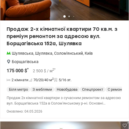
Продаж 2-х кімнатної квартири 70 кв.м. з
преміум ремонтом за адресою вул.
Борщагівська 152а, Шулявка
Шулявська
,
Шулявка
,
Солом'янський
,
Київ
Борщагівська
*
2
*
175 000
$
2 500
$
/ м
2
2 кімнати
70/20/40
м
5/16 эт.
Біля метро
З меблями
Новобудова
Спецпроект
С ремонтом
Продаж 2х кімнатної квартири з сучасним ремонтом за адресою
вул. Борщагівська 152а в Солом'янському р-ні. Основні
параметри: Загальна площа: 70 кв.м., житлова - 40 кв.м., кухня-
Оновлено: 04.05.2026
20 кв.м. Поверх: 5 /16 Планування: простора кухня, затишна
спальня, світла вітальня, окрема гардеробна кімната, ванна
кімната, балкон. Інтер'єр та комплектація: квартира реалізована