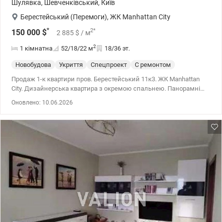
Шулявка
,
Шевченківський
,
Київ
Берестейський (Перемоги)
,
ЖК Manhattan City
*
2
*
150 000
$
2 885
$
/ м
2
1 кімнатна
52/18/22
м
18/36 эт.
Новобудова
Укриття
Спецпроект
С ремонтом
Продаж 1-к квартири пров. Берестейський 11к3. ЖК Manhattan
City. Дизайнерська квартира з окремою спальнею. Панорамні
вікна. Якісний ремонт. 044 200 10 80 valion.ua/1149809
Оновлено: 10.06.2026