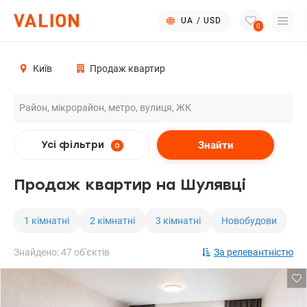
UA
/
USD
0
Київ
Продаж квартир
Знайти
Усі фільтри
0
Продаж квартир на Шулявці
1 кімнатні
2 кімнатні
3 кімнатні
Новобудови
Знайдено: 47 об'єктів
За релевантністю