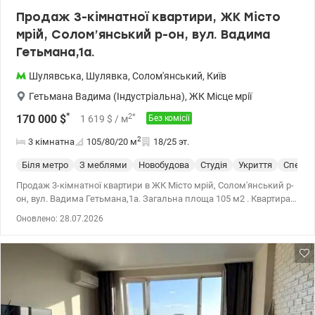
Продаж 3-кімнатної квартири, ЖК Місто
мрій, Солом’янський р-он, вул. Вадима
Гетьмана,1а.
Шулявська
,
Шулявка
,
Солом'янський
,
Київ
Гетьмана Вадима (Індустріальна)
,
ЖК Місце мрії
*
2
*
170 000
$
1 619
$
/ м
Без комісії
2
3 кімнатна
105/80/20
м
18/25 эт.
Біля метро
З меблями
Новобудова
Студія
Укриття
Спецпр
Продаж 3-кімнатної квартири в ЖК Місто мрій, Солом'янський р-
он, вул. Вадима Гетьмана,1а. Загальна площа 105 м2 . Квартира
розташована на 18 поверсі 25 поверхового будинку. У квартирі
Оновлено: 28.07.2026
кухня-студія, вітальня та 2 спальні. Виконано ремонт з дизайн-
проекту. Меблі виконані на замовлення. Планування
двостороннє – у бік парку та кіностудії Довженка. Житловий
комплекс бізнес-класу. Зроблено ремонт у під'їзді, нові ліфти.
Закрита територія, цілодобова охорона та відеоспостереження,
підземний паркінг. Поруч ТРЦ Більшовик, супермаркет Сільпо,
Мегамаркет, дитячий садок, 3 школи, зупинка наземного