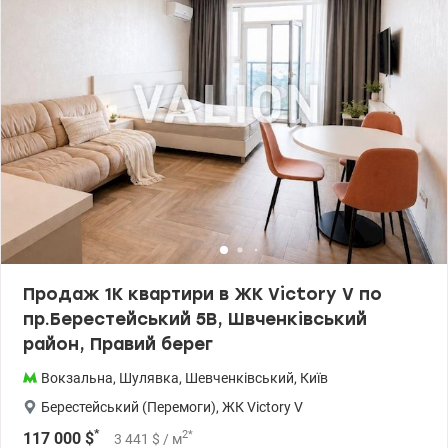
Продаж 1К квартири в ЖК Victоry V по
пр.Берестейський 5В, Швченківський
район, Правий берег
Вокзальна
,
Шулявка
,
Шевченківський
,
Київ
Берестейський (Перемоги)
,
ЖК Victory V
*
2
*
117 000
$
3 441
$
/ м