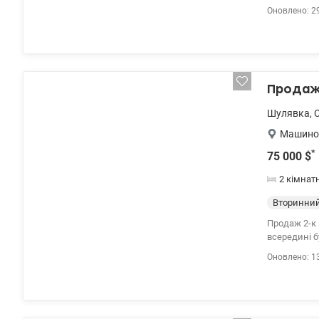
кухня – 16,9
Оновлено: 2
кімнати про
Кухня з об
меблями. О
укомплекто
кондиціонер
транспорт у
Продаж 
супермаркет
Valion.ua/1
Шулявка
,
Машиноб
*
75 000
$
2 кімнат
Вторинний
Продаж 2-к 
всередині б
Функціональ
Оновлено: 1
додатковий простір д
відповідальне обсл
інфраструкт