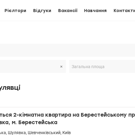
Рієлтори
Відгуки
Вакансії
Навчання
Контакт
улявці
ься 2-кімнатна квартира на Берестейському про
вка, м. Берестейська
ька
,
Шулявка
,
Шевченківський
,
Київ