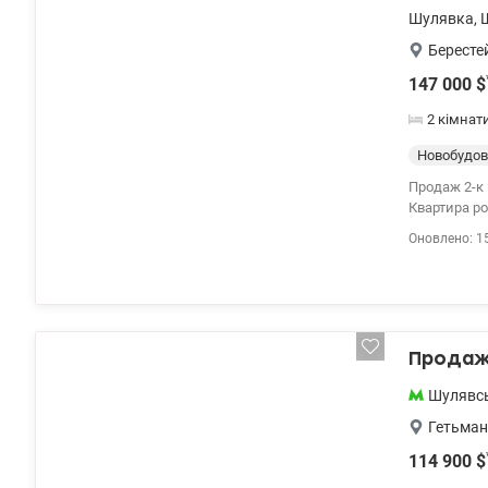
Шулявка
,
Бересте
147 000
$
2 кімнат
Новобудов
Продаж 2-к 
Квартира ро
вітальня дл
Оновлено: 1
роботи) баг
атмосферу у
Продаж 
Шулявс
Гетьман
114 900
$