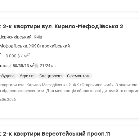
ик (Космополіт), ТЦ Аркадія, ТЦ Мармелад, АТБ. ст.МШулявська 5 хвилин пішки.
у.о 0509051192 Алена Valion.ua/1097087
2-к квартири вул. Кирило-Мефодіївська 2
Шевченківський
,
Київ
Мефодіївська
,
ЖК Старокиївський
*
2
*
3 000
$
/ м
2
атна
80/35/13
м
21/24 эт.
обудова
Укриття
Спецпроект
С ремонтом
квартири вул. Кирило-Мефодіївська 2. ЖК «Старокиївський». З закритою 
а відеоспостереженням. Для мешканців облаштовані дитячий та спорти
івневий підземний паркінг, який використовується як укриття, з ліфтом п
6.06.2026
аднаний генератором та інверторною системою. Світла, тепла та дуже 
з панорамним видом на Київ. Планування продумане до деталей. 044 200 10 80 
2-к квартири Берестейський просп.11