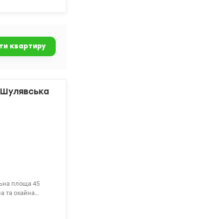
и, лічильники,
злі душова кабіна,
ішки. Ціна -
ти квартиру
о Шулявська
льна площа 45
ла та охайна
диціонер.Тихий