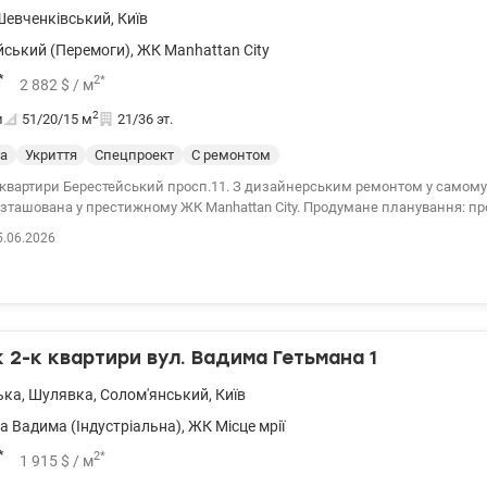
Шевченківський
,
Київ
йський (Перемоги)
,
ЖК Manhattan City
*
2
*
2 882
$
/ м
2
и
51/20/15
м
21/36 эт.
а
Укриття
Спецпроект
С ремонтом
квартири Берестейський просп.11. З дизайнерським ремонтом у самому 
зташована у престижному ЖК Manhattan City. Продумане планування: пр
я відпочинку та прийому гостей, затишна спальня, окрема дитяча кімнат
5.06.2026
ато вбудованих систем зберігання багаторівневе освітлення, що створює
 будь-який час доби 044 200 10 80 valion.ua/1149850
2-к квартири вул. Вадима Гетьмана 1
ька
,
Шулявка
,
Солом'янський
,
Київ
а Вадима (Індустріальна)
,
ЖК Місце мрії
*
2
*
1 915
$
/ м