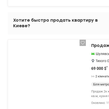
техніка та 
терморегуля
бойлер Два ліфти, генератор, Сучасний ЖК з закритою теріторією, підземним та гостьовим паркінгом,
відеонаглядом , єл
Хотите быстро продать квартиру в
спортивний 
Киеве?
149000 у.е 
Продаж 
Шулявс
Тихого 
*
69 000
$
2 кімнат
Біля метр
Продаж 2к к
кв.м, кухня 
квартира. В
Оновлено: 1
затишний двір,у 