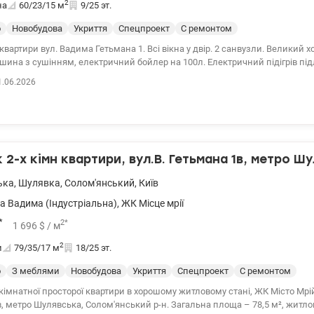
2
на
60/23/15
м
9/25 эт.
о
Новобудова
Укриття
Спецпроект
С ремонтом
квартири вул. Вадима Гетьмана 1. Всі вікна у двір. 2 санвузли. Великий 
ина з сушінням, електричний бойлер на 100л. Електричний підігрів під
асний ремонт у стилі industrial. Автономність при блекауті: ліфт, інтернет,
1.06.2026
чання, опалення. метро Шулявська - 300 м. 044 200 10 80 valion.ua/11494
2-х кімн квартири, вул.В. Гетьмана 1в, метро Шу
ька
,
Шулявка
,
Солом'янський
,
Київ
а Вадима (Індустріальна)
,
ЖК Місце мрії
*
2
*
1 696
$
/ м
2
и
79/35/17
м
18/25 эт.
о
З меблями
Новобудова
Укриття
Спецпроект
С ремонтом
кімнатної просторої квартири в хорошому житловому стані, ЖК Місто Мрі
, метро Шулявська, Солом'янський р-н. Загальна площа – 78,5 м², житлов