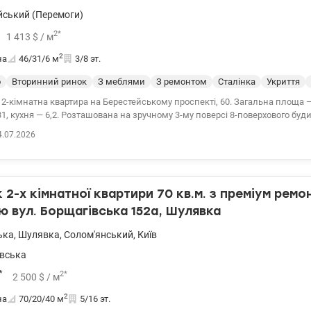
йський (Перемоги)
2
*
1 413
$
/ м
2
на
46/31/6
м
3/8 эт.
о
Вторинний ринок
З меблями
З ремонтом
Сталінка
Укриття
на Берестейському проспекті, 60. Загальна площа — 46 кв. метрів,
1, кухня — 6,2. Розташована на зручному 3-му поверсі 8-поверхового буд
м. Будинок 1961 року. Газ! Кімнати правильної квадратної форми, а завд
4.07.2026
наті квартира дуже світла. Висота стель — 3 метри. Стан житловий, але п
 нові радіатори, частково замінено сантехніку. У будинку встановлено 
о дозволяє суттєво економити на комунальних платежах. Вікна виходять
 забезпечує спокійну атмосферу та приємний вид. Всі меблі та побутова т
2-х кімнатної квартири 70 кв.м. з преміум ремо
пральну машину, газова плита, холодильник та бойлер, залишаються 
дубовий паркет у доброму стані, подвійні двері та тамбур на дві квартири.
 вул. Борщагівська 152а, Шулявка
. Будинок розташований за 15 хвилин ходьби від метро «Шулявська». По
 магазини та державна бібліотека юнацтва. Поблизу Парк Нивки, Сирец
ька
,
Шулявка
,
Солом'янський
,
Київ
рецький Гай, Парк ім. Пушкіна Ціна 65000 у.о. 0991932390 Юлія valion.ua/
вська
*
2
*
2 500
$
/ м
2
на
70/20/40
м
5/16 эт.