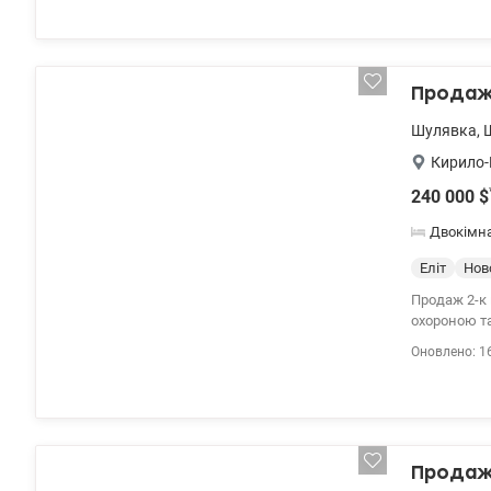
поруч ТЦ Більшов
Цына 69000 
Продаж 
Шулявка
,
Кирило-
240 000
$
Двокімн
Еліт
Нов
Продаж 2-к 
охороною т
а також 2-р
Оновлено: 1
Будинок обл
Продаж 