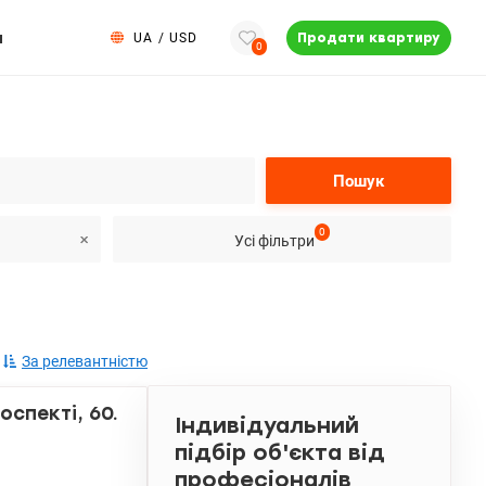
и
UA
/
USD
Продати квартиру
0
Пошук
0
Усі фільтри
За релевантністю
спекті, 60.
Індивідуальний
підбір об'єкта від
професіоналів