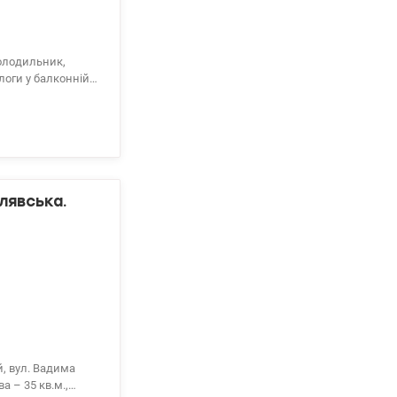
холодильник,
логи у балконній
68
лявська.
й, вул. Вадима
а – 35 кв.м.,