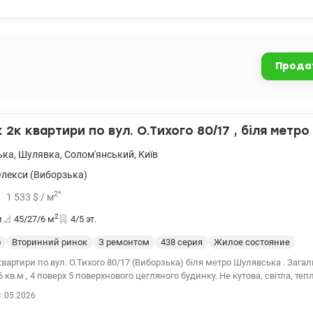
сантехніка відомих виробників, вбудовані шафи. Встановлено фільтри вод
тори, якісна сантехніка, італійська плитка. Зоноване освітлення. У санву
ектронні ключі та консьєрж- сервісом. На теріторіі супермаркет, дитячий та
майданчик, поруч парк, школа, дитячий садок, метро Шулявська - 5 хв. п
Прода
без комісіі для покупця. 0672353314 Ірина. www.valion.ua/1139828
2к квартири по вул. О.Тихого 80/17 , біля метр
ька
,
Шулявка
,
Солом'янський
,
Київ
Олекси (Виборзька)
2
*
1 533
$
/ м
2
и
45/27/6
м
4/5 эт.
о
Вторинний ринок
З ремонтом
438 серия
Жилое состояние
вартири по вул. О.Тихого 80/17 (Виборзька) біля метро Шулявська . Зага
6 кв.м , 4 поверх 5 поверхнового цегляного будинку. Не кутова, світла, теп
становлені металопластикові вікна, балкон застеклён, мебльована, кон
1.05.2026
дворі парковка, дитячий садок, школа, магазини. Зручне транспортне сполучення,