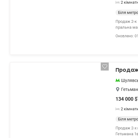
2 кімнат
Біля метр
Продаж 2-к 
пральна маш
частині. суч
Оновлено: 0
водопопоста
Продаж 
Шулявс
Гетьман
134 000
$
2 кімнат
Біля метр
Продаж 2-х 
Гетьмана 1в