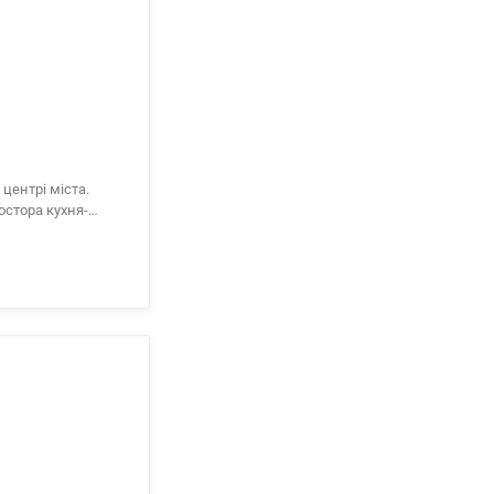
центрі міста.
остора кухня-
а (або кабінет для
 затишну