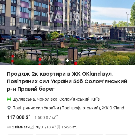
Продаж 2к квартири в ЖК OKland вул.
Повітряних сил України 56б Солом’янський
р-н Правий берег
Шулявська
,
Чоколівка
,
Солом'янський
,
Київ
Повітряних сил України (Повітрофлотський)
,
ЖК OK’land
*
2
*
117 000
$
1 500
$
/ м
2
2 кімнати
78/31/18
м
15/26 эт.