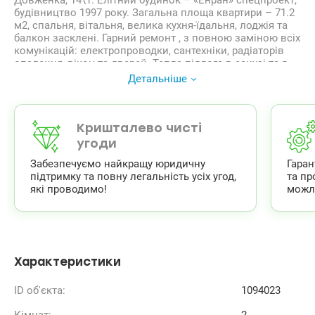
Довженка, 14\1. Елітний будинок – «Енран» спецпроект,
будівництво 1997 року. Загальна площа квартири – 71.2
м2, спальня, вітальня, велика кухня-їдальня, лоджія та
балкон засклені. Гарний ремонт , з повною заміною всіх
комунікацій: електропроводки, сантехніки, радіаторів
опалення, вікон та дверей. Тепла підлога в санузі та в
кухні-їдальні. Встановлено кондиціонер, бойлер,
Детальніше
індукційна плита, електрична духова шафа, пральна
машина, бронедвері. Меблі та техніка залишається.
У будинку 2 ліфти, підземний паркінг. Охорона будинку,
парадного, У будинку ОСББ.
Кришталево чисті
Метро Шулявська -700 м, парк Пушкіна, парк КПІ у пішій
угоди
доступності.
Забезпечуємо найкращу юридичну
Гара
valion.ua/1094023
підтримку та повну легальність усіх угод,
та пр
які проводимо!
можл
Характеристики
ID об'єкта:
1094023