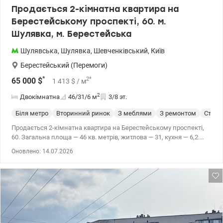
Продається 2-кімнатна квартира на
Берестейському проспекті, 60. м.
Шулявка, м. Берестейська
Шулявська
,
Шулявка
,
Шевченківський
,
Київ
Берестейський (Перемоги)
*
2
*
65 000
$
1 413
$
/ м
2
Двокімнатна
46/31/6
м
3/8 эт.
Біля метро
Вторинний ринок
З меблями
З ремонтом
Сталі
Продається 2-кімнатна квартира на Берестейському проспекті,
60. Загальна площа — 46 кв. метрів, житлова — 31, кухня — 6,2.
Розташована на зручному 3-му поверсі 8-поверхового будинку-
Оновлено: 14.07.2026
Сталінки з новим ліфтом. Будинок 1961 року. Газ! Кімнати
правильної квадратної форми, а завдяки двом вікнам у великій
кімнаті квартира дуже світла. Висота стель — 3 метри. Стан
житловий, але потребує ремонту. Встановлено нові радіатори,
частково замінено сантехніку. У будинку встановлено лічильник
на опалення, що дозволяє суттєво економити на комунальних
платежах. Вікна виходять на тиху, зелену вуличку, що забезпечує
спокійну атмосферу та приємний вид. Всі меблі та побутова