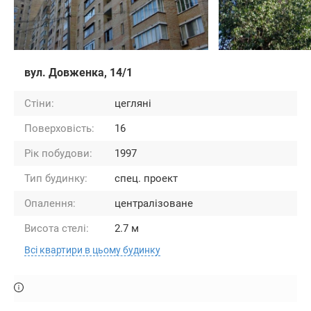
вул. Довженка, 14/1
Стіни:
цегляні
Поверховість:
16
Рік побудови:
1997
Тип будинку:
спец. проект
Опалення:
централізоване
Висота стелі:
2.7 м
Всі квартири в цьому будинку