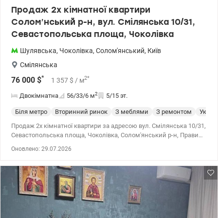
Продаж 2х кімнатної квартири
Солом’нський р-н, вул. Смілянська 10/31,
Севастопольська площа, Чоколівка
Шулявська
,
Чоколівка
,
Солом'янський
,
Київ
Смілянська
*
2
*
76 000
$
1 357
$
/ м
2
Двокімнатна
56/33/6
м
5/15 эт.
Біля метро
Вторинний ринок
З меблями
З ремонтом
Укрит
Продаж 2х кімнатної квартири за адресою вул. Смілянська 10/31,
Севастопольська площа, Чоколівка, Солом'янський р-н, Правий
берег. Розглянемо усі Держпрограми, постанови, житлові
Оновлено: 29.07.2026
ваучери. Характеристики: Загальна площа - 56 кв.м., житлова -
32,9 кв.м., кухня - 5,6 кв.м. Поверх - 5/15. 2 нових ліфти. Квартира
має функціональне планування. Велика гостьова кімната,
спальня та окрема кухня, укомплектована усією необхідною
технікою (вбудований холодильник, посудомийна машина,
варильна поверхня на 2 комфорки, мікрохвильова піч). В
квартирі є велика засклена лоджія 5 кв.м. з можливим виходом