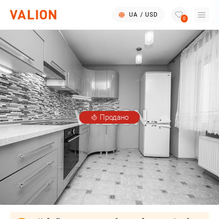
UA
/
USD
0
Продано