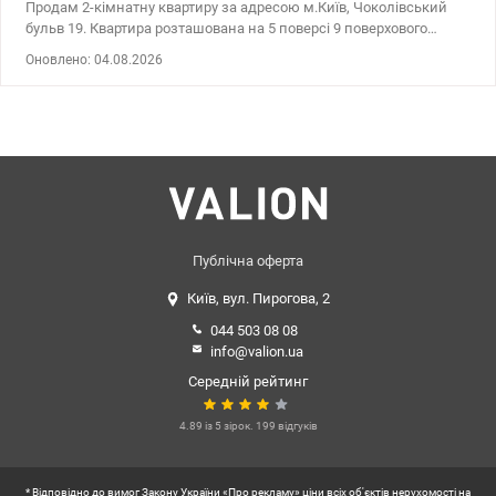
Продам 2-кімнатну квартиру за адресою м.Київ, Чоколівський
бульв 19. Квартира розташована на 5 поверсі 9 поверхового
цегляного будинку. Загальна площа 47,8 м²; житлова площа 32,3
Оновлено: 04.08.2026
м²; кухня 6,5 м²; дві просторі кімнати 18,5 м² та 13,8 м²; висота
стелі 2,65 м; роздільний санвузол, засклений балкон,
централізоване опалення, газова плита. Квартира у хорошому
житловому стані . Зроблено частково ремонт у кухні, кімнатах та
коридорі. Встановлено металопластикові вікна, паркет у
кімнатах. Частково залишаються меблі та техніка. Квартира
тепла, світла та має зручне планування. Охайний під'їзд з
домофоном, хороші тихі сусіди. Повністю закритий тихий
внутрішній зелений двір, у дворі будинку є великий дитячий та
спортивний майданчики та парковка. Район із добре
Публічна оферта
розвиненою інфраструктурою поруч магазини (АТБ, Сільпо,
Київ, вул. Пирогова, 2
Фора, ринок), школи, дитячі садочки та зупинки громадського
транспорту, пряме сполучення до метро Шулявська 10 хвил. Ціна
044 503 08 08
66 000 у.о. Світлана, тел. 096-126-02-44 valion.ua/1153262
info@valion.ua
Середній рейтинг
4.89 із 5 зірок. 199 відгуків
* Відповідно до вимог Закону України «Про рекламу» ціни всіх об'єктів нерухомості на