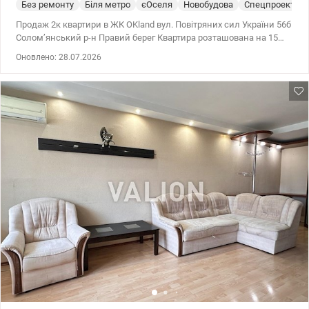
Без ремонту
Біля метро
єОселя
Новобудова
Спецпроект
Продаж 2к квартири в ЖК OKland вул. Повітряних сил України 56б
Солом’янський р-н Правий берег Квартира розташована на 15
поверсі 26 поверхового будинку Загальна площа квартири 78 м2
Оновлено: 28.07.2026
Квартира складається з : 2 роздільні кімнати Велика кухня
Роздільний санвузол Балкон ЖК OKland це – монолітно
каркасний будинок введений в експлуатацію в 2022 році.
Будинок з автономним опаленням, підземним паркінгом з
ліфтом на 750 місць. Поблизу кілька супермаркетів : Billa , Сільпо,
Novus та АТБ. Дошкільний центр поруч з будинком: дитячий
садок з яслами №146 та дитячий садок «Слов'яночка» — 8
хвилин пішки. Також поряд спорт зали, магазини. Ціна 117 000
у.о. Комісія агенства 5% Віктор 0935705384 valion.ua/1154669