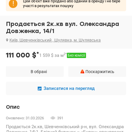
Цей об'єкт вже продано або зданий в оренду і не бере
!
участі в результатах пошуку
Продається 2к.кв вул. Олександра
Довженка, 14/1
Київ, Шевченківський , Шулявка, м. Шулявська
*
111 000
$
2
*
1 559
$
за м
Без комісії
В обрані
Поскаржитись
Записатися на перегляд
Опис
Оновлено: 31.03.2026
391
Продається 2к.кв, Шевченківський р-н, вул. Олександра