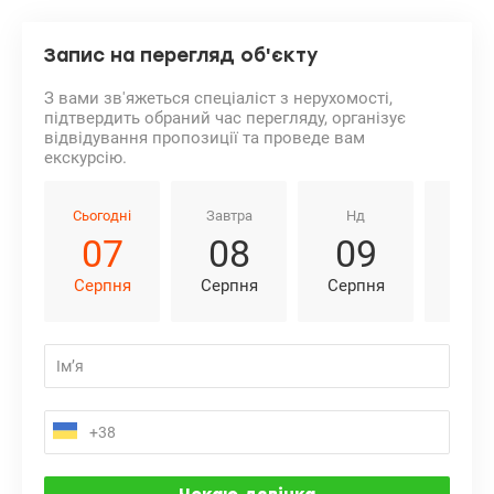
Запис на перегляд об'єкту
З вами зв'яжеться спеціаліст з нерухомості,
підтвердить обраний час перегляду, організує
відвідування пропозиції та проведе вам
екскурсію.
Сьогодні
Завтра
Нд
Пн
07
08
09
1
Серпня
Серпня
Серпня
Серп