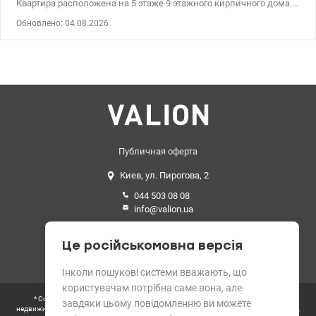
Квартира расположена на 5 этаже 9 этажного кирпичного дома.
Общая площадь 47,8 м2; жилая площадь 32,3 м2; кухня 6,5 м2;
Обновлено: 04.08.2026
две просторные комнаты 18,5 м2 и 13,8 м2; высота потолков 2,65
м; раздельный санузел, остекленный балкон,
централизованное отопление, газовая плита. Квартира в
хорошем жилом состоянии. Произведен частично ремонт в
кухне, комнатах и ​​коридоре. Установлены металлопластиковые
окна, паркет в комнатах. Частично остается мебель и техника.
Квартира теплая, светлая и имеет удобную планировку.
Аккуратный подъезд с домофоном, хорошие тихие соседи.
Полностью закрытый тихий внутренний зеленый двор, во дворе
дома есть большая детская и спортивная площадка и парковка.
Публичная оферта
Район с хорошо развитой инфраструктурой рядом магазины
Киев, ул. Пирогова, 2
(АТБ, Сильпо, Фора, рынок), школы, детские сады и остановки
общественного транспорта, прямое сообщение метро
044 503 08 08
Шулявская 10 мин. Цена 66 000 у.е Светлана, тел. 096-126-02-44
info@valion.ua
valion.ua/1153262
Средний рейтинг
Це російськомовна версія
4.89 из 5 звезд. 199 отзывов
Інколи пошукові системи вважають, що
користувачам потрібна саме вона, але
* Согласно требованиям Закона Украины «О рекламе» цены всех объектов
завдяки цьому повідомленню ви можете
недвижимости на сайте выводятся в гривнах. Цена, указанная в данном объявлении,