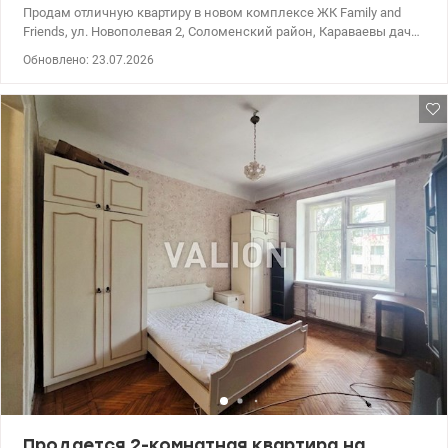
Продам отличную квартиру в новом комплексе ЖК Family and
Friends, ул. Новополевая 2, Соломенский район, Караваевы дачи.
Квартира расположена на 3 этаже. Площадь 40/16/15 кв.м. В
Обновлено: 23.07.2026
квартире выполнен современный ремонт из качественных
материалов, есть вся необходимая мебель и техника. Окна
выходят на восток. Дом монолитно-каркасный, имеет свою
закрытую территорию, магазины, фитнес-студию, кафе. Рядом
лицей Эрудит, НАУ, КПИ, сады, школы, ТРЦ Космополит, ТРЦ
Аркадия. Удобная транспортная развязка, скоростной трамвай
до метро Шулявская 10 минут. Просмотры по договоренности.
Цена 85 000 у.е. Светлана 0669569268, 0989748035
valion.ua/1153923
Продается 2-комнатная квартира на