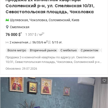
Соломенский р-н, ул. Смелянская 10/31,
Севастопольская площадь, Чоколовка
Шулявская
,
Чоколовка
,
Соломенский
,
Киев
Смелянская
*
2
*
76 000
$
1 357
$
/ м
2
2 комнатная
56/33/6
м
5/15 эт.
Возле метро
Вторичный рынок
С мебелью
С ремонтом
Укр
Продажа 2-х комнатной квартиры по адресу ул. Смелянская
10/31, Севастопольская площадь, Чоколовка, Соломенский р-н,
Правый берег. Рассмотрим все гос.программы, постановы
Обновлено: 29.07.2026
жилищные ваучеры. Характеристики: Общая площадь – 56 кв.м.,
жилая – 32,9 кв.м., кухня – 5,6 кв.м. Этаж – 5/15. 2 новых лифта.
Квартира имеет функциональную планировку. Большая гостевая
комната, спальня и отдельная кухня, укомплектованная всей
необходимой техникой (встроенный холодильник,
посудомоечная машина, варочная поверхность на 2 комфорки,
микроволновка). В квартире есть большая застекленная лоджия
5 кв.м. с выходом из 2х комнат. Можно обустроить зону отдыха
или сделать рабочее пространство. Новым владельцам