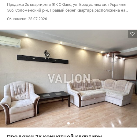
Продажа 2к квартиры в ЖК OKland, ул. Воздушных сил Украины
56б, Соломенский р-н, Правый берег Квартира расположена на
15 этаже 26-этажного дома Общая площадь квартиры: 78 м²
Обновлено: 28.07.2026
Квартира состоит из: • 2 раздельных комнат • Большой кухни •
Раздельного санузла • Балкона ЖК OKland — это монолитно-
каркасный дом, введенный в эксплуатацию в 2022 году. Дом с
автономным отоплением, подземным паркингом с лифтом на
750 мест. Рядом несколько супермаркетов: Billa, Сільпо, Novus и
АТБ. Дошкольные учреждения рядом с домом: детский сад с
яслями №146 и детский сад «Славяночка» — 8 минут пешком.
Также рядом расположены спортзалы и магазины. Цена: 117
000 у.е. Комиссия агентства: 5% Виктор: 0935705384
valion.ua/1154669
Продажа 2х комнатной квартиры