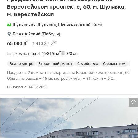
Берестейском проспекте, 60. м. Шулявка,
м. Берестейская
Шулявская
,
Шулявка
,
Шевченковский
,
Киев
Берестейский (Победы)
*
2
*
65 000
$
1 413
$
/ м
2
2 комнатная
46/31/6
м
3/8 эт.
Возле метро
Вторичный рынок
С мебелью
С ремонтом
Ста
Продается 2-комнатная квартира на Берестейском проспекте, 60
Общая площадь – 46 кв. метров, жилая – 31, кухня – 6,2.
Расположена на удобном 3-м этаже 8-этажного дома-сталинки с
Обновлено: 14.07.2026
новым лифтом. Дом 1961 года. Газ! Комнаты правильной
квадратной формы, а благодаря двум окнам в большой комнате
квартира очень светлая. Высота потолков – 3 метра. Состояние
жилое, но требует ремонта. Установлены новые радиаторы,
частично заменена сантехника. В доме установлен счетчик на
отопление, позволяющий существенно экономить на
коммунальных платежах. Окна выходят на тихую зеленую
улочку, которая обеспечивает спокойную атмосферу и приятный
вид. Вся мебель и бытовая техника, включая стиральную