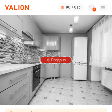
RU
/
USD
0
Продано