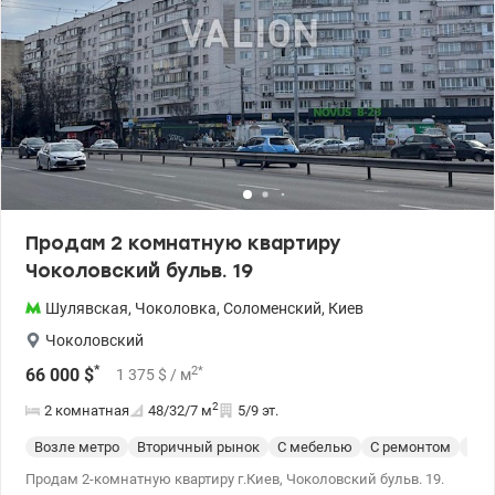
машину, холодильник и бойлер, остаются новым владельцам. В
квартире дубовый паркет в хорошем состоянии, двойная дверь и
тамбур на две квартиры. Соседи рядом не проживают. Дом
расположен в 15 минутах ходьбы от метро «Шулявская». Рядом
есть два продуктовых магазина и государственная библиотека
юношества. Вблизи Парк Нивки, Сырецкий парк, Парк Орленок,
Сырецкий Гай, Парк им. Пушкина. Цена 65000у.е. 0991932390
Юлия valion.ua/1153430
Продам 2 комнатную квартиру
Чоколовский бульв. 19
Шулявская
,
Чоколовка
,
Соломенский
,
Киев
Чоколовский
*
2
*
66 000
$
1 375
$
/ м
2
2 комнатная
48/32/7
м
5/9 эт.
Возле метро
Вторичный рынок
С мебелью
С ремонтом
Cер
Продам 2-комнатную квартиру г.Киев, Чоколовский бульв. 19.