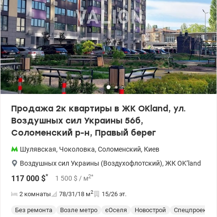
Продажа 2к квартиры в ЖК OKland, ул.
Воздушных сил Украины 56б,
Соломенский р-н, Правый берег
Шулявская
,
Чоколовка
,
Соломенский
,
Киев
Воздушных сил Украины (Воздухофлотский)
,
ЖК OK’land
*
2
*
117 000
$
1 500
$
/ м
2
2 комнаты
78/31/18
м
15/26 эт.
Без ремонта
Возле метро
єОселя
Новострой
Спецпроект