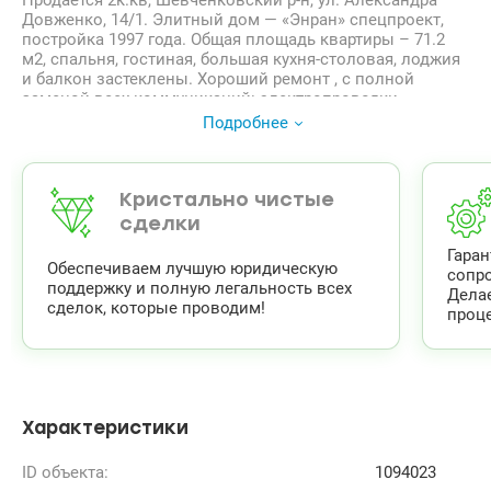
Продается 2к.кв, Шевченковский р-н, ул. Александра
Довженко, 14/1. Элитный дом — «Энран» спецпроект,
постройка 1997 года. Общая площадь квартиры – 71.2
м2, спальня, гостиная, большая кухня-столовая, лоджия
и балкон застеклены. Хороший ремонт , с полной
заменой всех коммуникаций: электропроводки,
сантехники, радиаторов отопления, окон и дверей.
Подробнее
Теплый пол в санузе и в кухне-столовой. Установлен
кондиционер, бойлер, индукционная плита,
электрический духовой шкаф, стиральная машина,
бронедвери. Мебель и техника остается.
Кристально чистые
В доме 2 лифта, подземный паркинг. Охрана дома,
сделки
парадного, двор огражден, ведется видеонаблюдение. В
Гара
доме ОСББ.
Обеспечиваем лучшую юридическую
сопр
Метро Шулявская -700 м, парк Пушкина, парк КПИ в
поддержку и полную легальность всех
Дела
пешей доступности.
сделок, которые проводим!
проце
valion.ua/1094023
Характеристики
ID объекта:
1094023