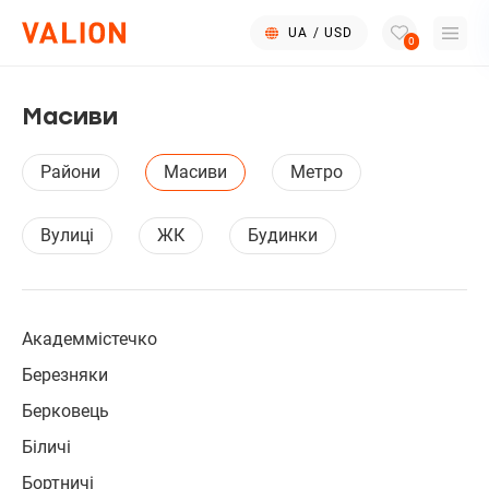
UA
/
USD
0
Масиви
Райони
Масиви
Метро
Вулиці
ЖК
Будинки
Академмістечко
Березняки
Берковець
Біличі
Бортничі