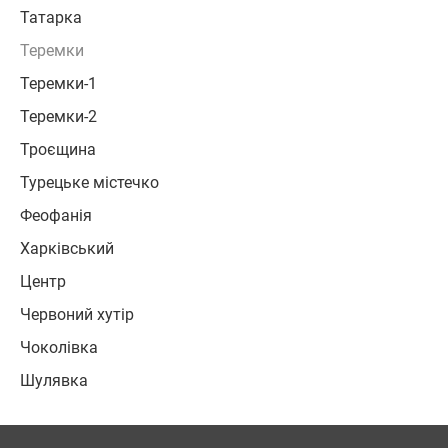
Татарка
Теремки
Теремки-1
Теремки-2
Троєщина
Турецьке містечко
Феофанія
Харківський
Центр
Червоний хутір
Чоколівка
Шулявка