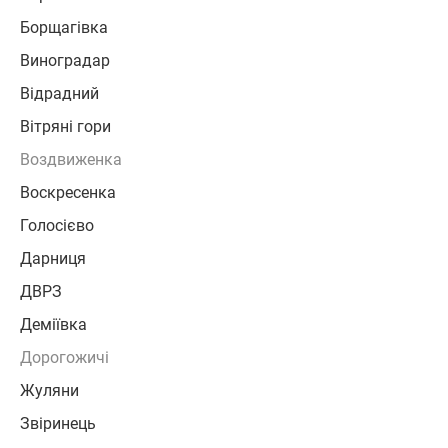
Борщагівка
Виноградар
Відрадний
Вітряні гори
Воздвиженка
Воскресенка
Голосієво
Дарниця
ДВРЗ
Деміївка
Дорогожичі
Жуляни
Звіринець