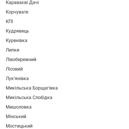
Караваєві Дачі
Корчувате
КПІ
Кудрявець
Куренівка
Липки
Лівобережний
Лісовий
Лук'янівка
Микільська Борщагівка
Микільська Слобідка
Мишоловка
Мінський
Мостицький