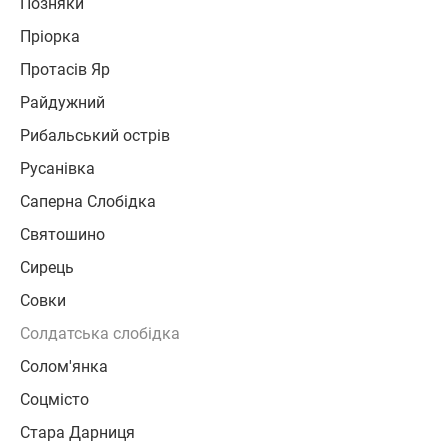
Позняки
Пріорка
Протасів Яр
Райдужний
Рибальський острів
Русанівка
Саперна Слобідка
Святошино
Сирець
Совки
Солдатська слобідка
Солом'янка
Соцмісто
Стара Дарниця