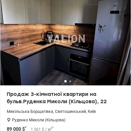
Продаж 3-кімнатної квартири на
бульв.Руденка Миколи (Кільцова), 22
Микільська Борщагівка
,
Святошинський
,
Київ
Руденко Миколи (Кільцова)
*
2
*
89 000
$
1 561
$
/ м