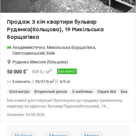
Продаж 3 кім квартири бульвар
Руденка(Кольцова), 19 Микільська
Борщагівка
Академмістечко
,
Микільська Борщагівка
,
Святошинський
,
Київ
Руденко Миколи (Кільцова)
*
2
*
50 000
$
909
$
/ м
Без комісії
2
3 кімнати
55/37/6
м
6/9 эт.
Біля метро
Вторинний ринок
З меблями
Cерия 464
Без рем
Без комісії для покупця! Пропонуємо до продажу трикімнатну
квартиру за адресою: бульвар Руденко(Кольцова), 19
(Микільська Борщагівка) Святошинского района. Розташована
Оновлено: 04.08.2026
на 6-му поверсі 9-поверхового будинку. Будинок панельного типу
1971, під'їзд та ліфт акуратний та чистий! Квартира потребує
ремонту, проте вже оснащена новими вікнами, що забезпечують
гарну звуко та теплоізоляцію. Майбутнім покупцям