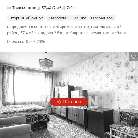
2
Трикімнатна
57/42/7
м
7/9 эт.
Вторинний ринок
З меблями
Чешка
С ремонтом
В продажу 3-кімнатна квартира з ремонтом, Святошинський
район, 57.4 м² + кладова 2.5 кв м Квартира з ремонтом, меблями
та технікою. Частково оновлена електрична проводка, повністю
Оновлено: 07.08.2026
оновлені сантехнічні комунікації. Будинок чешка. ОСББ,
паркувальний майданчик біля будинку. Поруч: швидкісний
трамвай, метро Житомирська ~15 хв транспортом, 3 оновлені
парки, супермаркети: Фора, Сільпо, АТБ, Траш, ТРЦ: Квітень,
Квадрат, кінотеатр Лейпциг (оновлений), Діла, Медлаб, Сінево,
приватні медзаклади дитяча поліклініка (10 хв пішки), школи та
дитячі садки. 044 200 10 80 valion.ua/1149845
Продано