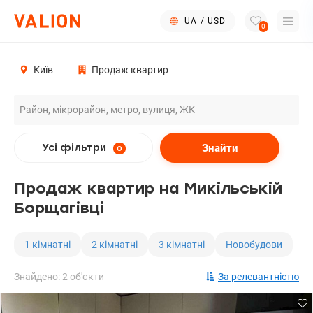
UA
/
USD
0
Київ
Продаж квартир
Знайти
Усі фільтри
0
Продаж квартир на Микільській
Борщагівці
1 кімнатні
2 кімнатні
3 кімнатні
Новобудови
Знайдено: 2 об'єкти
За релевантністю