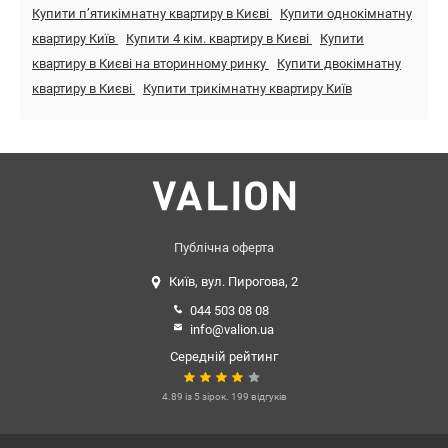
Купити пʼятикімнатну квартиру в Києві
Купити однокімнатну
квартиру Київ
Купити 4 кім. квартиру в Києві
Купити
квартиру в Києві на вторинному ринку
Купити двокімнатну
квартиру в Києві
Купити трикімнатну квартиру Київ
Публічна оферта
Київ, вул. Пирогова, 2
044 503 08 08
info@valion.ua
Середній рейтинг
4.89 із 5 зірок. 199 відгуків