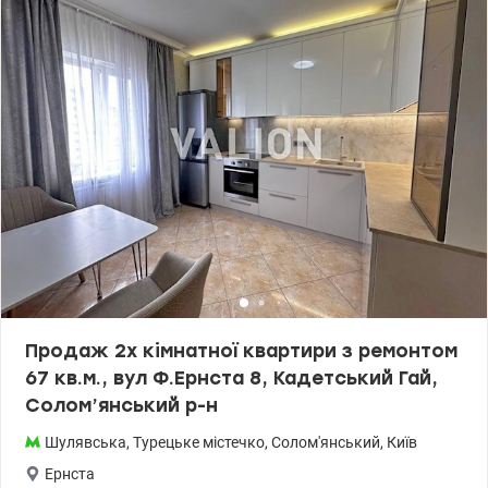
Продаж 2х кімнатної квартири з ремонтом
67 кв.м., вул Ф.Ернста 8, Кадетський Гай,
Солом’янський р-н
Шулявська
,
Турецьке містечко
,
Солом'янський
,
Київ
Ернста