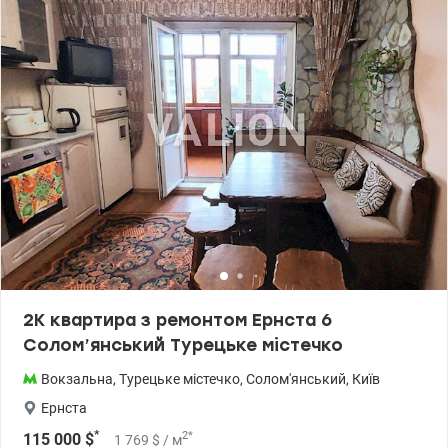
комфортна житлова зона, функціональна кухня. Квартира
повністю готова до проживання без додаткових вкладень.
Санвузол сумістний, встановлений бойлер, душова кабіна.
Комплекс закрить, з охороною та відеоспостереженням,
відкритим паркінгом, Переваги: ​​комфортний 5 поверх, сучасний
будинок, дизайнерський ремонт, підходить для життя або для
здачі в оренду. Розвинена інфраструктура АТБ, Фора, Аптеки,
Школа, дитячий садок. Поруч парк, озеро. Зручна транспортна
розв'язка. Вартість 112 000 у.о. без комісії для покупця . Тел. +38
097 246 89 89 Оксана. valion.ua /1144809
2К квартира з ремонтом Ернста 6
Солом’янський Турецьке містечко
Вокзальна
,
Турецьке містечко
,
Солом'янський
,
Київ
Ернста
*
2
*
115 000
$
1 769
$
/ м