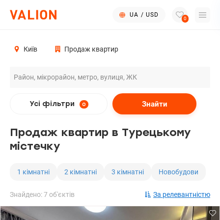
UA
/
USD
0
Київ
Продаж квартир
Знайти
Усі фільтри
0
Продаж квартир в Турецькому
містечку
1 кімнатні
2 кімнатні
3 кімнатні
Новобудови
Знайдено: 7 об'єктів
За релевантністю