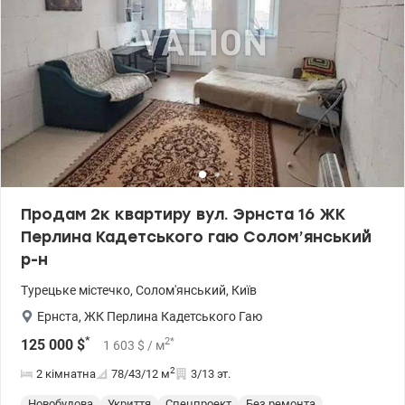
(Є-оселя), Євідновлення, Сертифікат 2. Житло для ВПО та
військових (постанова 280 та інші) Цена 115 000 у.о. 0968144949
Едуард valion.ua/1130230
Продам 2к квартиру вул. Эрнста 16 ЖК
Перлина Кадетського гаю Солом’янський
р-н
Турецьке містечко
,
Солом'янський
,
Київ
Ернста
,
ЖК Перлина Кадетського Гаю
*
2
*
125 000
$
1 603
$
/ м
2
2 кімнатна
78/43/12
м
3/13 эт.
Новобудова
Укриття
Спецпроект
Без ремонта