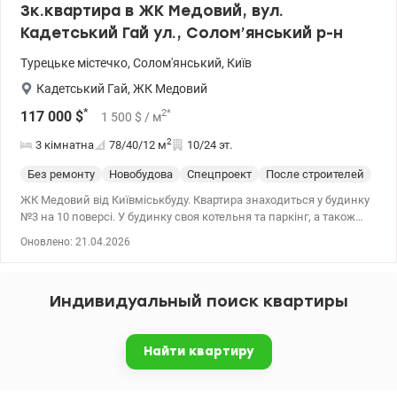
3к.квартира в ЖК Медовий, вул.
Кадетський Гай ул., Солом’янський р-н
Турецьке містечко
,
Солом'янський
,
Київ
Кадетський Гай
,
ЖК Медовий
*
2
*
117 000
$
1 500
$
/ м
2
3 кімнатна
78/40/12
м
10/24 эт.
Без ремонту
Новобудова
Спецпроект
После строителей
ЖК Медовий від Київміськбуду. Квартира знаходиться у будинку
№3 на 10 поверсі. У будинку своя котельня та паркінг, а також
шикарний вид з вікон на приватний сектор та озера. Будинок
Оновлено: 21.04.2026
зданий, має свою юр.адресу зроблено обміри БТІ. Право
власності та ключі на руках. Можна заходити робити ремонт та
жити. Тел.(044) 200-10-80 valion.ua/1072677
Индивидуальный поиск квартиры
Найти квартиру