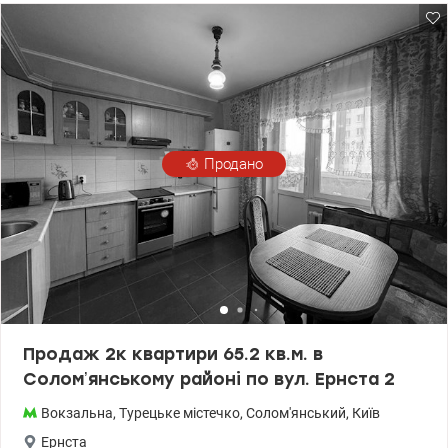
Продано
Продаж 2к квартири 65.2 кв.м. в
Соломʼянському районі по вул. Ернста 2
Вокзальна
,
Турецьке містечко
,
Солом'янський
,
Київ
Ернста