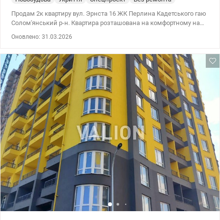
Продам 2к квартиру вул. Эрнста 16 ЖК Перлина Кадетського гаю
Солом'янський р-н. Квартира розташована на комфортному на
3/12 поверхового будинку. Квартира готова для втілення ваших
Оновлено: 31.03.2026
мрій, нового рнмонту. Загальна площа квартири 78м2. Дві окремі
кімнати 26,4м2 +16,5м2, кухня 11,5 м2. Два санвузли. Комплекс
із закритою територією, охорона та відеоспостереження,
відкрите паркування, а також підземний паркінг. У дворі
дитячий садок, кафе, салон краси, магазини. Добре розвинена
інфраструктура: Новус, АТБ, Фора, ресторани, кафе, нова Пошта,
спортклуби, клініки. Локація: Солом'янський район метро
Деміївська, Вокзальна, Шулявська. Правий берег