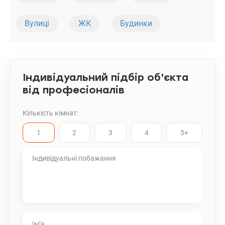
господарське приладдя. Відмінна інфраструктура - поруч школа,
дит.садок, торгові центри, парковка, парк. valion.ua/1107944
Вулиці
ЖК
Будинки
Індивідуальний підбір об'єкта
від професіоналів
Кількість кімнат:
1
2
3
4
5+