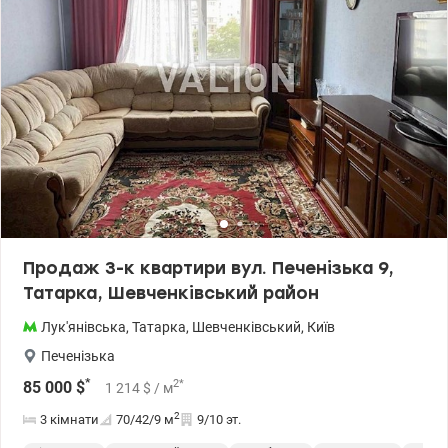
парки, сквери, прогулянкові зони, навчальні заклади,
супермаркет Фора, лікарня Ціна - 95000 у.о., 0661825672
Катерина, Valion.ua/1152044
Продаж 3-к квартири вул. Печенізька 9,
Татарка, Шевченківський район
Лук'янівська
,
Татарка
,
Шевченківський
,
Київ
Печенізька
*
2
*
85 000
$
1 214
$
/ м
2
3 кімнати
70/42/9
м
9/10 эт.