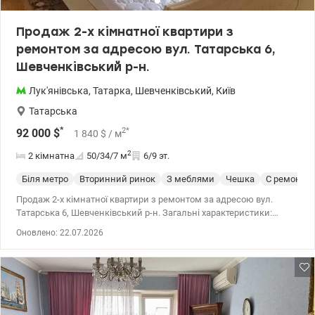
Продаж 2-х кімнатної квартири з
ремонтом за адресою вул. Татарська 6,
Шевченківський р-н.
Лук'янівська
,
Татарка
,
Шевченківський
,
Київ
Татарська
*
2
*
92 000
$
1 840
$
/ м
2
2 кімнатна
50/34/7
м
6/9 эт.
Біля метро
Вторинний ринок
З меблями
Чешка
С ремонто
Продаж 2-х кімнатної квартири з ремонтом за адресою вул.
Татарська 6, Шевченківський р-н. Загальні характеристики:
-Загальна площа - 50 кв.м., житлова - 34 кв.м., кухня - 7 кв.м.
Оновлено: 22.07.2026
-Поверх: 6/9. Будинок газофікований, що є великою перевагою в
сучасних реаліях, також встановлений бойлер на 80 л. В квартирі
зроблено функціональне перепланування, Завдяки чому
квартира наповнилась світлом та додатковим простіром.
Квартира продається з усіма меблями та технікой. Локація: -до
центру 10хв на авто чи громадським транспортом. -поруч є