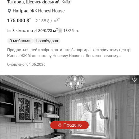
Татарка
,
Шевченківський
,
Київ
Нагірна
,
ЖК Henesi House
*
2
*
175 000
$
2 188
$
/ м
2
3 кімнатна
80/0/23
м
13/25 эт.
З меблями
Новобудова
Продається неймовірна затишна 3квартира в історичному центрі
Києва. ЖК бізнес класу Henessy House в Шевченківському
районі. Друга секція, в середині будинку. Квартира на 13 поверсі.
Оновлено: 04.06.2026
Два японські швидкісні ліфти. Сучасне лоббі з конс'єржем,
охороною та відеоспостереженням. Є підземний паркінг на
декілька рівнів, що також слугує сховищем. Висота стелі 3 метри.
В квартирі виконано сучасний якісний ремонт з використанням
італійської та іспанської плитки, немецьких шпалер та інших
матеріалів провідних європейских брендів. Встановлено техніку
Miele. Все залишається новому власнику. В санвузлі, пральній та
в кухні-вітальні встановлено теплу підлогу. Вся техніка та меблі
залишаються новим господарям. В будинку є генератор.
Продано