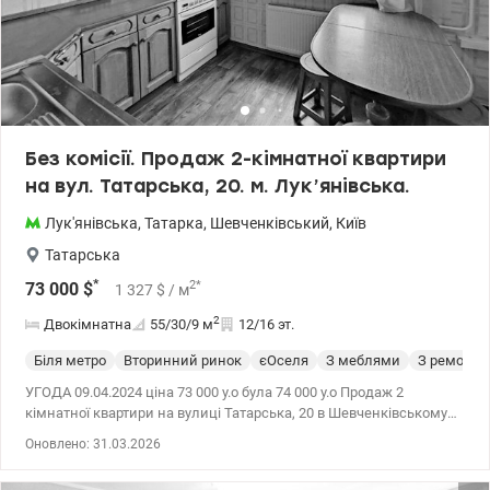
Без комісії. Продаж 2-кімнатної квартири
на вул. Татарська, 20. м. Лук’янівська.
Лук'янівська
,
Татарка
,
Шевченківський
,
Київ
Татарська
*
2
*
73 000
$
1 327
$
/ м
2
Двокімнатна
55/30/9
м
12/16 эт.
Біля метро
Вторинний ринок
єОселя
З меблями
З ремонто
УГОДА 09.04.2024 ціна 73 000 у.о була 74 000 у.о Продаж 2
кімнатної квартири на вулиці Татарська, 20 в Шевченківському
районі. Розташована на 12 поверсі 16-поверхового будинку.
Оновлено: 31.03.2026
Простора та світла квартира в гарному стані, із захоплюючим
виглядом. Загальна площа 55 кв.м., кімнати роздільні, санвузол