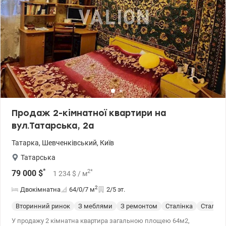
Продаж 2-кімнатної квартири на
вул.Татарська, 2а
Татарка
,
Шевченківський
,
Київ
Татарська
*
2
*
79 000
$
1 234
$
/ м
2
Двокімнатна
64/0/7
м
2/5 эт.
Вторинний ринок
З меблями
З ремонтом
Сталінка
Сталин
У продажу 2 кімнатна квартира загальною площею 64м2,