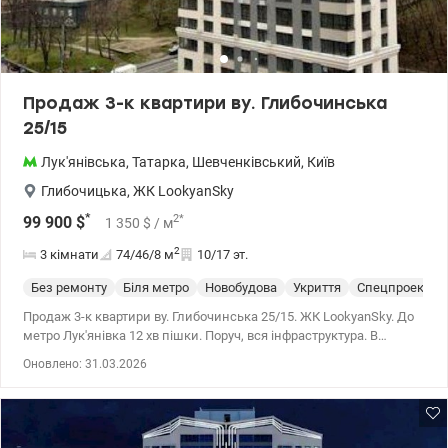
купівлі квартир за державними програмами, безготівковий
розрахунок: 1) Е-оселі, е-Відновлення, Сертифікат, 2) Житло для
ВПО та військових (постанова 280 та інші), Молодіжний кредит
Телефонуйте та приходьте на перегляд. Ціна 117 000 у.о. Комісію
оплачує покупець. 0968144949 Едуард valion.ua/957519
Продаж 3-к квартири ву. Глибочинська
25/15
Лук'янівська
,
Татарка
,
Шевченківський
,
Київ
Глибочицька
,
ЖК LookyanSky
*
2
*
99 900
$
1 350
$
/ м
2
3 кімнати
74/46/8
м
10/17 эт.
Без ремонту
Біля метро
Новобудова
Укриття
Спецпроект
Продаж 3-к квартири ву. Глибочинська 25/15. ЖК LookyanSky. До
метро Лук'янівка 12 хв пішки. Поруч, вся інфраструктура. В
будинку вже засклелені лоджії і встановлені сучасні вхідні двері
Оновлено: 31.03.2026
в квартиру. Лічильники на воду, опалення, світло. Будинок
оснащений власною газовою котельнею, що суттєво зменшить
витрати в опалювальний сезон. Будинок містить на перших
двох рівнях закритий паркінг і закритий двір від сторонніх. 044