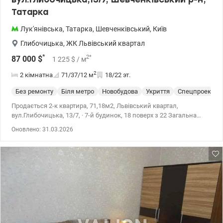
Татарка
Лук'янівська
,
Татарка
,
Шевченківський
,
Київ
Глибочицька
,
ЖК Львівський квартал
*
2
*
87 000
$
1 225
$
/ м
2
2 кімнатна
71/37/12
м
18/22 эт.
Без ремонту
Біля метро
Новобудова
Укриття
Спецпроект
Продається 2-к квартира, 71,18м2, Львівський квартал,
вул.Глибочицька, 13/7, · 7-й будинок, 18 поверх з 22 Загальна
площа 71 м² · житлова 37 м² · кухня 12 м² Будинок побудований
Оновлено: 31.03.2026
2021, за монолітно-каркасною технологією, наповнення
керамоблок (червона цегла 25см зовнішні стіни і 12см
міжкімнатні), утеплення - мінвата 150мм. Індивідуальне
опалення. Квартира після будівельників. Чудова можливість
зміни планування. Все виконано під чистові роботи
забудовником. Встановлені радіатори, електрика заведена на
квартирний щиток. Вид на вул. Татарську. Сквери, розважальні
заклади, ресторани, кінотеатри, магазини, аптеки, школи, садки
та вся необхідна для життя інфраструктура. Блискуча
транспортна розв'язка : метро Лук'янівська - 7хв пішки, трамвай,