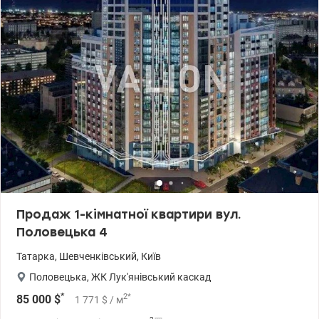
200 10 80 valion.ua/1145334
Продаж 1-кімнатної квартири вул.
Половецька 4
Татарка
,
Шевченківський
,
Київ
Половецька
,
ЖК Лук'янівський каскад
*
2
*
85 000
$
1 771
$
/ м