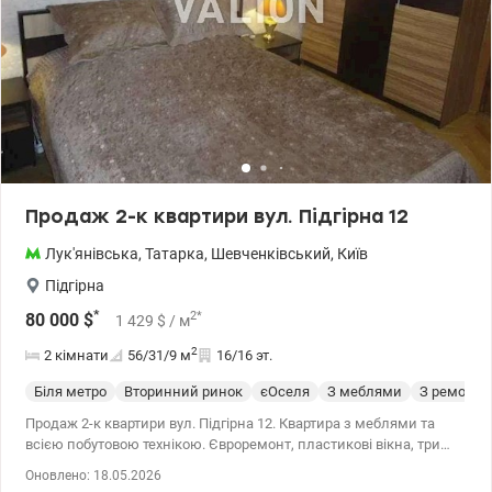
тролейбус, маршрутки - все у пішохідному доступі. т.044 200 10 80
Valion.ua/1090189
Продаж 2-к квартири вул. Підгірна 12
Лук'янівська
,
Татарка
,
Шевченківський
,
Київ
Підгірна
*
2
*
80 000
$
1 429
$
/ м
2
2 кімнати
56/31/9
м
16/16 эт.
Біля метро
Вторинний ринок
єОселя
З меблями
З ремонто
Продаж 2-к квартири вул. Підгірна 12. Квартира з меблями та
всією побутовою технікою. Євроремонт, пластикові вікна, три
кондиціонери, балкон засклений та обшитий вагонкою. 044 200
Оновлено: 18.05.2026
10 80 valion.ua/1068518