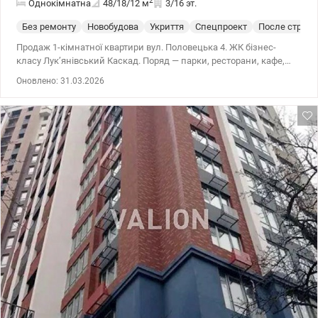
2
Однокімнатна
48/18/12
м
3/16 эт.
Без ремонту
Новобудова
Укриття
Спецпроект
После строит
Продаж 1-кімнатної квартири вул. Половецька 4. ЖК бізнес-
класу Лук’янівський Каскад. Поряд — парки, ресторани, кафе,
банки, спортклуби. До станції метро «Лук’янівська» — 15–20
Оновлено: 31.03.2026
хвилин пішки, до центру міста — 10 хвилин на авто. У кроковій
доступності: магазини, дитячий садок, школа, аптеки, медичні
та навчальні заклади. 044 200 10 80 valion.ua/1144378