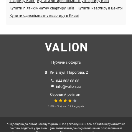
квартиру Київ
Купити чотирьохкімнатну квартиру Київ
Купити пʼятикімнатну квартиру Київ
Купити квартиру в центрі
Купити однокімнатну квартиру в Києві
Публічна оферта
Київ, вул. Пирогова, 2
044 503 08 08
info@valion.ua
Середній рейтинг
4.89 із 5 зірок. 199 відгуків
* Відповідно до вимог Закону України «Про рекламу» ціни всіх об'єктів нерухомості на
сайті виводяться у гривнях. Ціна, зазначена в даному оголошенні, розрахована за