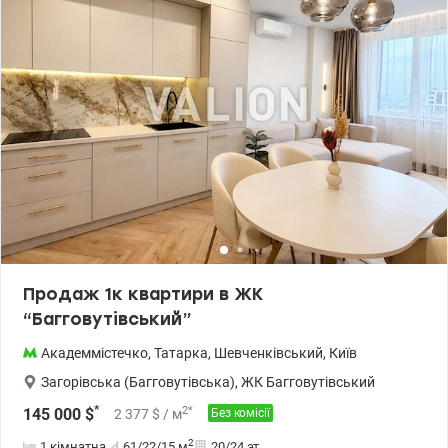
Продаж 1к квартири в ЖК
“Багговутівський”
Академмістечко
,
Татарка
,
Шевченківський
,
Київ
Загорівська (Багговутівська)
,
ЖК Багговутівський
*
2
*
145 000
$
2 377
$
/ м
Без комісії
2
1 кімнатна
61/22/15
м
20/24 эт.