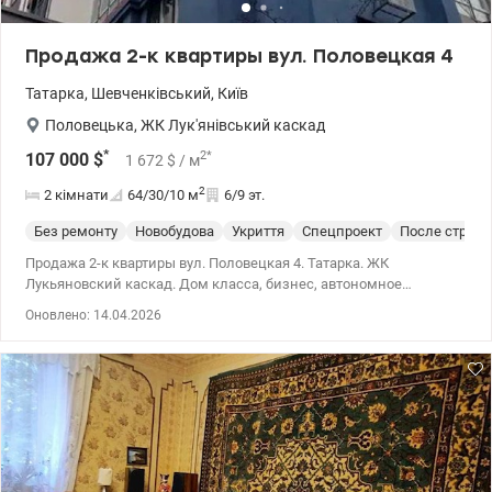
Продажа 2-к квартиры вул. Половецкая 4
Татарка
,
Шевченківський
,
Київ
Половецька
,
ЖК Лук'янівський каскад
*
2
*
107 000
$
1 672
$
/ м
2
2 кімнати
64/30/10
м
6/9 эт.
Без ремонту
Новобудова
Укриття
Спецпроект
После строит
Продажа 2-к квартиры вул. Половецкая 4. Татарка. ЖК
Лукьяновский каскад. Дом класса, бизнес, автономное
отопление, генератор, парковка в качестве прибора. Отдельная
Оновлено: 14.04.2026
территория с охраной и видеонаблюдением. 044 200 10 80
valion.ua/1142790