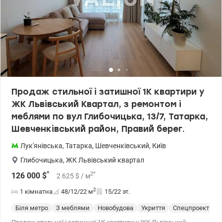
Продаж стильної і затишної 1К квартири у
ЖК Львівський Квартал, з ремонтом і
меблями по вул Глибочицька, 13/7, Татарка,
Шевченківський район, Правий берег.
Лук'янівська
,
Татарка
,
Шевченківський
,
Київ
Глибочицька
,
ЖК Львівський квартал
*
2
*
126 000
$
2 625
$
/ м
2
1 кімнатна
48/12/22
м
15/22 эт.
Біля метро
З меблями
Новобудова
Укриття
Спецпроект
С