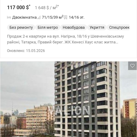
*
2
*
117 000
$
1 648
$
/ м
2
Двокімнатна
71/15/39
м
14/16 эт.
Без ремонту
Біля метро
Новобудова
Укриття
Спецпроект
Продаж 2-к квартири на вул. Нагірна, 18/16 у Шевченківському
районі, Татарка, Правий берег. ЖК Хенесі Хаус клас житла
комфорт плюс. Площа квартири 71/15/39 м2, 14/16 поверхового
Оновлено: 15.05.2026
будинку 2021 року. Це монолітно-каркасний будинок з
елементами, характерними для вищого класу, включаючи
енергоефективність класу А. Здано в експлуатацію. Квартира
видова, можливі авторські зміни у плануванні. Стіни утеплені.
Будинок знаходиться подалі від траси. На території є зона
відпочинку з Wi-Fi, відкриті тераси, спортивний майданчик.
Підземний паркінг для машин та паркінг для велосипедів.
Обладнаний дитячий майданчик біля будинку. Закрита,
територія, що охороняється, консьєрж. Відеоспостереження.
Інфраструктура У безпосередній близькості: навчальні заклади:
школи, садки та елітний ВНЗ – КІМВ; заклади охорони здоров'я;
у 700 м ТЦ Променада (супермаркет Фуршет); Територія для
відпочинку: Кириловський лісопарк, Смородинський
парк;багато спортивних закладів. Квартира ідеально підходить
як для життя, так і для оренди. Великий досвід допомоги з