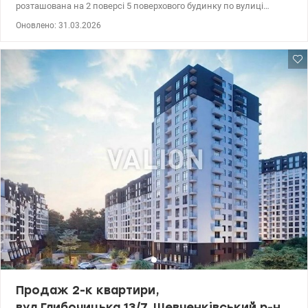
розташована на 2 поверсі 5 поверхового будинку по вулиці
Татарська, 2а, близько метро Лук'янівська. Квартира у
Оновлено: 31.03.2026
житловому стані, але потребує ремонту, з меблями та технікою.
Квартира простора, двостороння, тепла. Гарна локація, поряд
багато різноманітних закладів:магазини, кав'ярні, відділення
пошти та банку, спортивні та дитячі заклади, майданчики.
Територія будинку чиста, багато зелені, поряд зупинки
громадського транспорту, метро Лук'янівська в 5-7 хвилинах
хотьби. т.044 200 10 80 Valion.ua/1139748
Продаж 2-к квартири,
вул.Глибочицька,13/7, Шевченківський р-н,