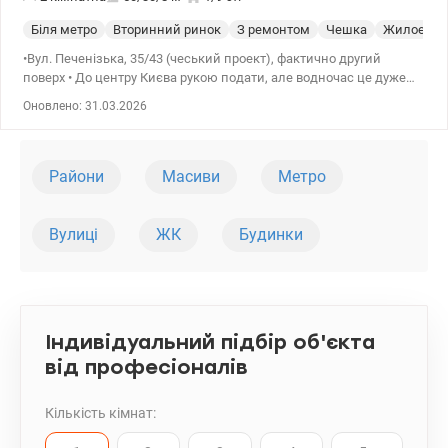
Біля метро
Вторинний ринок
З ремонтом
Чешка
Жилое со
•Вул. Печенізька, 35/43 (чеський проект), фактично другий
поверх • До центру Києва рукою подати, але водночас це дуже
тихий, зелений та спокійний район. • Потребує ремонту, але стан
Оновлено: 31.03.2026
житловий. • Кімнати роздільні. • Санвузол роздільний. • Балкон
(засклений). • Ст. м. «Лук'янівська» – 10 хв. спокійним кроком. •
Школа – 300 метрів. • Дитячий садок – 300 метрів (+ поряд два
приватні дитячі садки). • ТРЦ Променада Центр. • Лук'янівський
Райони
Масиви
Метро
ринок. • Супермаркети: Фуршет, АТБ, Еко Маркет, Фора. •
Відділення банків, аптеки, салони краси – все поряд. Ціна 50.000
y.e Тетяна 044-235-29-93, (099)-9418275 valion.ua/924826
Вулиці
ЖК
Будинки
Індивідуальний підбір об'єкта
від професіоналів
Кількість кімнат: