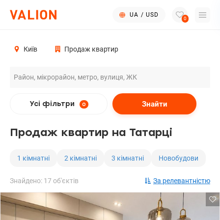
UA
/
USD
0
Київ
Продаж квартир
Знайти
Усі фільтри
0
Продаж квартир на Татарці
1 кімнатні
2 кімнатні
3 кімнатні
Новобудови
Знайдено: 17 об'єктів
За релевантністю