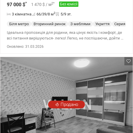
*
2
*
97 000
$
1 470
$
/ м
Без комісії
2
3 кімнатна
66/39/8
м
5/9 эт.
Біля метро
Вторинний ринок
З меблями
Укриття
Cерия 87
Ідеальна пропозиція для родини, яка цінує якість і комфорт, де
всі питання вирішуються- легко! Легко, не поспішаючи, дойти до
метро. Легко обрати маршрути прогулянок історичними місцями
Оновлено: 31.03.2026
столиці. Легко досягнути будь-якої локації. Легко самим обирати
торгівельні центри, лікарні, садочки та школи. Легко дихати в
зеленому районі Квартира простора, світла та комфортна.
Двостороння. тепла взимку, прохолодна влітку, з капітальним
ремонтом, є комора, засклені балкон і лоджія. -Паркет
-Венеційська штукатурка - Дерев'яні меблі і двері. -Гарний
краєвид. Будинок цегляний, газифікований. тамбур на 2
квартири, інтеллігентні сусіди, економні комунальні платежі. До
метро Лук'янівська- 7 хвилин пішки, весь міський транспорт.
Ціна 99.000 y.e Харченко Тетяна (099)-9418275 valion.ua/1086899
Продано