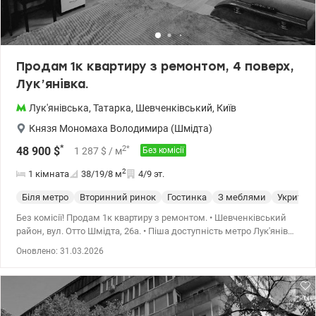
Продам 1к квартиру з ремонтом, 4 поверх,
Лук’янівка.
Лук'янівська
,
Татарка
,
Шевченківський
,
Київ
Князя Мономаха Володимира (Шмідта)
*
2
*
48 900
$
1 287
$
/ м
Без комісії
2
1 кімната
38/19/8
м
4/9 эт.
Біля метро
Вторинний ринок
Гостинка
З меблями
Укриття
Без комісії! Продам 1к квартиру з ремонтом. • Шевченківський
район, вул. Отто Шмідта, 26а. • Піша доступність метро Лук'янівка
- 20 хвилин, метро Тараса Шевченка також у пішій доступності –
Оновлено: 31.03.2026
як альтернатива. • Будинок у тихому та зеленому місці центру
столиці. • Комфортний поверх – 4 із 9. Гарний вид з вікон. •
Загальна площа 38 м2, простора кімната 19 м2 та кухня 8 м2 з
виходом на балкон. • Стан квартири не потребує вкладень. Меблі
та техніка залишається, є кондиціонер та бойлер. •