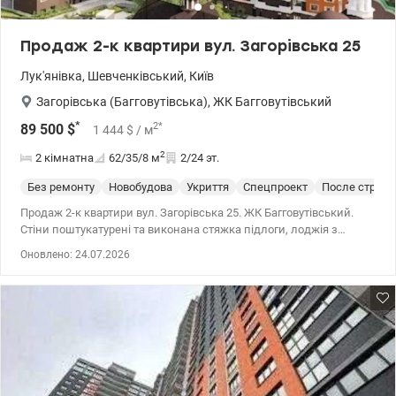
розрахунок: 1) Є-оселя (єОселя), єВідновлення, Сертифікат, 2)
Житло для ВПО та військових (постанова 280 та інші),
Продаж 2-к квартири вул. Загорівська 25
Молодіжний кредит. Ціна квартири 60 000 у.о. Пропонується без
комісії 0968144949 Едуард valion.ua/1079698
Лук'янівка
,
Шевченківський
,
Київ
Загорівська (Багговутівська)
,
ЖК Багговутівський
*
2
*
89 500
$
1 444
$
/ м
2
2 кімнатна
62/35/8
м
2/24 эт.
Без ремонту
Новобудова
Укриття
Спецпроект
После строит
Продаж 2-к квартири вул. Загорівська 25. ЖК Багговутівський.
Стіни поштукатурені та виконана стяжка підлоги, лоджія з
панорамним склінням, в будинку є підземний паркінг (ліфт
Оновлено: 24.07.2026
спускається до паркінгу), три ліфти. Квартира світла та простора,
гарна шумовзоляція. 044 200 10 80 valion.ua/1152468