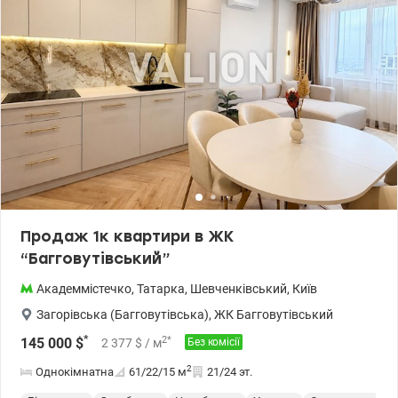
Продаж 1к квартири в ЖК
“Багговутівський”
Академмістечко
,
Татарка
,
Шевченківський
,
Київ
Загорівська (Багговутівська)
,
ЖК Багговутівський
*
2
*
145 000
$
2 377
$
/ м
Без комісії
2
Однокімнатна
61/22/15
м
21/24 эт.