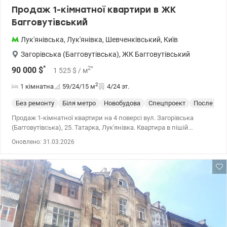
Продаж 1-кімнатної квартири в ЖК
Багговутівський
Лук'янівська
,
Лук'янівка
,
Шевченківський
,
Київ
Загорівська (Багговутівська)
,
ЖК Багговутівський
*
2
*
90 000
$
1 525
$
/ м
2
1 кімнатна
59/24/15
м
4/24 эт.
Без ремонту
Біля метро
Новобудова
Спецпроект
После стр
Продаж 1-кімнатної квартири на 4 поверсі вул. Загорівська
(Багговутівська), 25. Татарка, Лук'янівка. Квартира в пішій
доступності до центру Києва. Будинок знаходиться у кроковій
Оновлено: 31.03.2026
доступності до центру міста. Відмінна іфраструктура: по
сусідству з будинком ТЦ Променада, Сільпо, всі види
транспорту, аптеки, медичні центри, парк Котляревського. 044
200 10 80 valion.ua/1063599