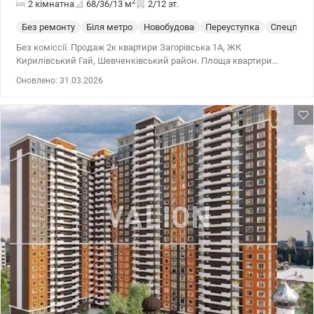
2
2 кімнатна
68/36/13
м
2/12 эт.
Без ремонту
Біля метро
Новобудова
Переуступка
Спецпрое
Без коміссії. Продаж 2к квартири Загорівська 1А, ЖК
Кирилівський Гай, Шевченківський район. Площа квартири
67,7/36/13 м2 Поверх 2/12. Стан - після будівельників.
Оновлено: 31.03.2026
Перепоступка. ЖК Кирилівський Гай - це комплекс комфорту
класу, який розташований у Шевченківському районі поблизу
однойменного парку. Технологія будівництва – монолітно-
каркасна, стіни – червона керамічна цегла (250 мм) з
утеплювачем з мінеральної вати (160 мм). Два підземні
паркінги, та один гостьовий. На території ЖК власний дитячий
садок, Вхідні двері до квартир – металеві, протиударні; вікна -
Rehau, з фурнітурою Maco та двокамерним склопакетом. ЖК має
вигідну локацію, де поєднується комфорт великого міста –
супермаркети, школи, магазини, пошта та інші невід'ємні
об'єкти інфраструктури та зелена лісопаркова зона. Передбачені
спеціально обладнані території з прогулянковими та
велосипедними доріжками, альтанками, майданчиками для
ігор та спорту. Також є спеціальні майданчики для вигулу
домашніх улюбленців. Надійний забудовник – Київміськбуд –
запланував введення в експлуатацію у 4 кв. 2026 року.
Прекрасний варіант для інвестування. Великий досвід допомоги
з купівлі квартир за державними програмами, безготівковий