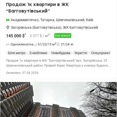
Продаж 1к квартири в ЖК
“Багговутівський”
Академмістечко
,
Татарка
,
Шевченківський
,
Київ
Загорівська (Багговутівська)
,
ЖК Багговутівський
*
2
*
145 000
$
2 377
$
/ м
Без комісії
2
Однокімнатна
61/22/15
м
21/24 эт.
Біля метро
З меблями
Новобудова
Укриття
Спецпроект
С
Продаж 1к квартири в ЖК “Багговутівський”вул. Загорівська, 25
Шевченківський район Правий берег Квартира у новому будинку
2022 року (монолітно-каркасна технологія). Заальна площа 62 м2
Оновлено: 07.08.2026
- кухня -вітальня 25 м2 - спальня 15 м2, - санвузол суміщений
(ванна) - гардеробна - балкон ( лоджія ) з панорамними вікнами
Стильна квартира з якісним сучасним ремонтом
Укомплектована побутовою технікою та меблями. Встановлені
пральна машина, посудомийна машина , холодильник, духова
шафа, індукційна поверхня, телевізор, інверторний кондиціонер,
витяжка, бойлер, ліжко, розкладний диван та гардероб. Також є
підігрів підлоги. На даху є власна газова котельня. Підземний
паркінг (використовується як укриття) Зручна транспортна