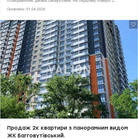
плануванням, двома санвузлами. На першому поверсі 2
кімнати, кухня та санвузол. На другому - дві спальні та санвузол.
Оновлено: 01.04.2026
Квартира у житловому стані. Зручне розташування, до м.
Лук'янівська -20 хв. пішки. Поруч багато магазинів, аптек та
відділень банків. 044 200 10 80 valion.ua/1013242
Продаж 2к квартири з панорамним видом
ЖК Багговутівський.