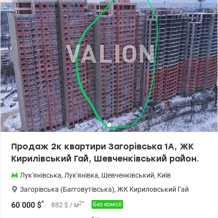
Продаж 2к квартири Загорівська 1А, ЖК
Кирилівський Гай, Шевченківський район.
Лук'янівська
,
Лук'янівка
,
Шевченківський
,
Київ
Загорівська (Багговутівська)
,
ЖК Кириловський Гай
*
2
*
60 000
$
882
$
/ м
Без комісії