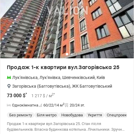
Продаж 1-к квартири вул.Загорівська 25
Лук'янівська
,
Лук'янівка
,
Шевченківський
,
Київ
Загорівська (Багговутівська)
,
ЖК Багговутівський
*
2
*
73 000
$
1 217
$
/ м
2
Однокімнатна
60/22/14
м
20/24 эт.
Без ремонту
Біля метро
Новобудова
Укриття
Спецпроект
Продаж 1-к квартири вул.Загорівська 25. Стан після
будівельників. Власна будинкова котельна. Лічильники. Зручне