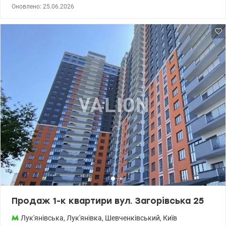
вільне планування. Чудовий вид на Поділ та лівий берег. Вся
Оновлено: 25.06.2026
міська інфраструктура поруч. Метро Лукянівська 10 хвилин
пішки. 044 200 10 80 valion.ua/1150380
Продаж 1-к квартири вул. Загорівська 25
Лук'янівська
,
Лук'янівка
,
Шевченківський
,
Київ