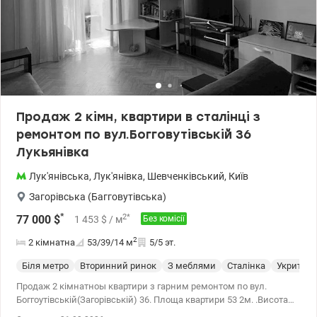
Продаж 2 кімн, квартири в сталінці з
ремонтом по вул.Богговутівській 36
Лукьянівка
Лук'янівська
,
Лук'янівка
,
Шевченківський
,
Київ
Загорівська (Багговутівська)
*
2
*
77 000
$
1 453
$
/ м
Без комісії
2
2 кімнатна
53/39/14
м
5/5 эт.
Біля метро
Вторинний ринок
З меблями
Сталінка
Укриття
Продаж 2 кімнатноы квартири з гарним ремонтом по вул.
Боггоутівській(Загорівській) 36. Площа квартири 53 2м. .Висота
стелі 2,9 м.. В квартирі зроблений ремонт для себе. Замінена