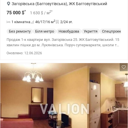
Загорівська (Багговутівська)
,
ЖК Багговутівський
*
2
*
75 000
$
1 630
$
/ м
2
1 кімнатна
46/17/16
м
2/24 эт.
Без ремонту
Біля метро
Новобудова
Укриття
Спецпроект
Продаж 1-к квартири вул. Загорівська 25. ЖК Багговутівський. 15
хвилин пішки до м. Лукянівська. Поруч супермаркети, школи та
садочки. Вид у двір. 044 200 10 80 valion.ua/1149917
Оновлено: 12.06.2026