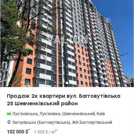
Продаж 2к квартири вул. Багговутівська
25 Шевченківський район
Лук'янівська
,
Лук'янівка
,
Шевченківський
,
Київ
Загорівська (Багговутівська)
,
ЖК Багговутівський
*
2
*
102 000
$
1 308
$
/ м