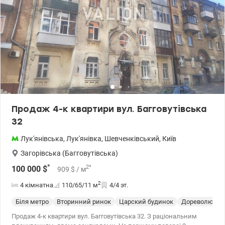
Продаж 4-к квартири вул. Багговутівська
32
Лук'янівська
,
Лук'янівка
,
Шевченківський
,
Київ
Загорівська (Багговутівська)
*
2
*
100 000
$
909
$
/ м
2
4 кімнатна
110/65/11
м
4/4 эт.
Біля метро
Вторинний ринок
Царский будинок
Дореволюцио
Продаж 4-к квартири вул. Багговутівська 32. З раціональним