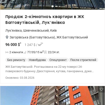
Продаж 2-кімнатноъ квартири в ЖК
Багговутівській, Лук’янівка
Лук'янівка
,
Шевченківський
,
Київ
Загорівська (Багговутівська)
,
ЖК Багговутівський
*
2
*
96 000
$
1 247
$
/ м
2
2 кімнати
77/35/15
м
22/24 эт.
Без ремонту
Новобудова
Спецпроект
После строителей
ЖК Багговутівській. Розташована на 22-му поверсі 24-
поверхового будинку. Двосторіння, кутова, панорамна, дуже
світла і простора, та з чудовим видом на місто та на Дніпро !
Оновлено: 03.08.2026
Загальна площа - 76,6 м2, житлова -35.10 м², кухня 14.5 м²,
велика гардеробна, 2 санузла + 2 ледь не найкращих паркомісця
у підземному паркінгу, у який можна потрапити з оселі на
одному з тихих швидкохідних ліфтів. Власна котельня. Стан
квартири - після будівельників. Виконано дуже якісне чорнове
оздоблення - штукатурка, стяжка; встановлено вогнестійкі