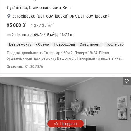
Лук'янівка
,
Шевченківський
,
Київ
Загорівська (Багговутівська)
,
ЖК Багговутівський
*
2
*
95 000
$
1 377
$
/ м
2
2 кімнати
69/34/15
м
18/24 эт.
Без ремонту
єОселя
Новобудова
Спецпроект
После строит
Продаж двокімнатної квартири 69м2. Поверх 18/24. Після
будівельників, для ремонту Вашої мрії. Панорамний вид з вікна.
Відмінно розвинена інфраструктура ТРЦ «Променада», куди
Оновлено: 31.03.2026
можна вирушити на шопінг за брендовими речами, продуктами
харчування або пошуками розваг. Поруч розташовуються
продуктові магазини АТБ, Авокадо, Сільпо, Пан і Пані та інші. За
кілька хвилин ходьби розташовані зупинки тролейбусів,
маршрутних таксі та автобусів. Усього 10 хв. на авто
відокремлюють ЖК від найближчих станцій метро –
«Лук'янівської», «Тараса Шевченка», «Дорогожичів». Оформлено
право власності. Підземний паркінг. 044 200 10 80
valion.ua/862322
Продано