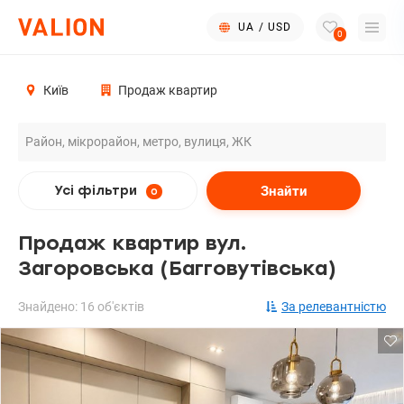
UA
/
USD
0
Київ
Продаж квартир
Знайти
Усі фільтри
0
Продаж квартир вул.
Загоровська (Багговутівська)
Знайдено: 16 об'єктів
За релевантністю