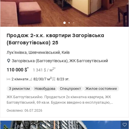
Продаж 2-х.к. квартири Загорівська
(Багговутівська) 25
Лук'янівка
,
Шевченківський
,
Київ
Загорівська (Багговутівська)
,
ЖК Багговутівський
*
2
*
110 000
$
1 341
$
/ м
2
2 кімнати
82/30/7
м
8/23 эт.
З ремонтом
Новобудова
Спецпроект
Жилое состояние
ЖК Баггоутівськийю. Продається 2х кімнатна квартира, ЖК
Багговутівський, 69 кв.м. Будинок введено в експлуатацію,
ремонт після будівельників, гарний вигляд з вікна на мiсто,
Оновлено: 06.07.2026
поряд метро Лук'янівка 12-15 хв, поряд магазини, ТЦ, лікарня.
044 200 10 80 valion.ua/1118983