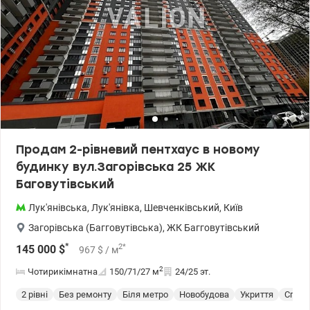
розв'язка. Поруч ТЦ Променада, супермаркети, дитячі садочки
та школа. Ціна 145000 у.о. Без комісії. Заріцька Анастасія тел. 099
446 35 99 valion.ua/1155174
Продам 2-рівневий пентхаус в новому
будинку вул.Загорівська 25 ЖК
Баговутівський
Лук'янівська
,
Лук'янівка
,
Шевченківський
,
Київ
Загорівська (Багговутівська)
,
ЖК Багговутівський
*
2
*
145 000
$
967
$
/ м
2
Чотирикімнатна
150/71/27
м
24/25 эт.
2 рівні
Без ремонту
Біля метро
Новобудова
Укриття
Спецп