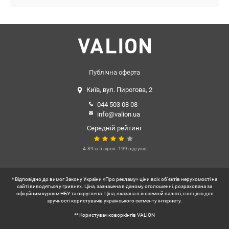
Публічна оферта
Київ, вул. Пирогова, 2
044 503 08 08
info@valion.ua
Середній рейтинг
4.89 із 5 зірок. 199 відгуків
* Відповідно до вимог Закону України «Про рекламу» ціни всіх об'єктів нерухомості на
сайті виводяться у гривнях. Ціна, зазначена в даному оголошенні, розрахована за
офіційним курсом НБУ та округлена. Ціна, вказана в іноземній валюті, є опцією для
зручності користувачів українського сегменту інтернету.
** Користувач коворкінгів VALION