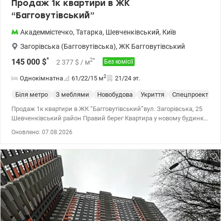
Продаж 1к квартири в ЖК
“Багговутівський”
Академмістечко
,
Татарка
,
Шевченківський
,
Київ
Загорівська (Багговутівська)
,
ЖК Багговутівський
*
2
*
145 000
$
2 377
$
/ м
Без комісії
2
Однокімнатна
61/22/15
м
21/24 эт.
Біля метро
З меблями
Новобудова
Укриття
Спецпроект
С
Продаж 1к квартири в ЖК “Багговутівський”вул. Загорівська, 25
Шевченківський район Правий берег Квартира у новому будинку
2022 року (монолітно-каркасна технологія). Заальна площа 62 м2
Оновлено: 07.08.2026
- кухня -вітальня 25 м2 - спальня 15 м2, - санвузол суміщений
(ванна) - гардеробна - балкон ( лоджія ) з панорамними вікнами
Стильна квартира з якісним сучасним ремонтом
Укомплектована побутовою технікою та меблями. Встановлені
пральна машина, посудомийна машина , холодильник, духова
шафа, індукційна поверхня, телевізор, інверторний кондиціонер,
витяжка, бойлер, ліжко, розкладний диван та гардероб. Також є
підігрів підлоги. На даху є власна газова котельня. Підземний
паркінг (використовується як укриття) Зручна транспортна