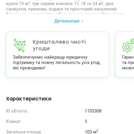
кухня 14 м², три окремі кімнати 17, 18 та 24 м², два
санвузли, прихожа, лоджія та просторий засклений
балкон із можливістю об’єднання з кухнею. Стан після
будівельників: стяжка підлоги, машинна штукатурка
Детальніше
стін, встановлені індивідуальні лічильники. Опалення —
власна котельня. Поруч метро Лук’янівська, ТЦ
«Променада», Сільпо, Novus, Sport Life, школа, лікарня та
парк Котляревського. Тихий зелений район поруч із
Кришталево чисті
центром Києва.
угоди
Ціна 120000у.о 0509051192 Альона
Забезпечуємо найкращу юридичну
Гара
valion.ua/1103308
підтримку та повну легальність усіх угод,
та пр
які проводимо!
можл
Характеристики
ID об'єкта:
1103308
Кімнат:
3
2
Загальна площа:
103 м