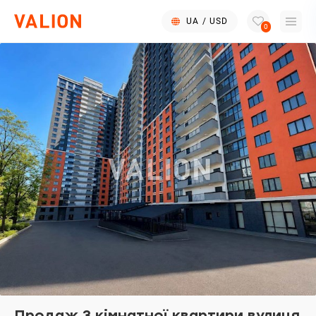
UA
/
USD
0
Продаж 3 кімнатної квартири вулиця