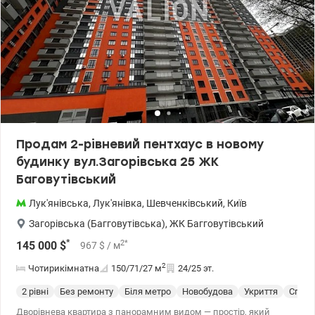
розв'язка. Поруч ТЦ Променада, супермаркети, дитячі садочки
та школа. Ціна 145000 у.о. Без комісії. Заріцька Анастасія тел. 099
446 35 99 valion.ua/1155174
Продам 2-рівневий пентхаус в новому
будинку вул.Загорівська 25 ЖК
Баговутівський
Лук'янівська
,
Лук'янівка
,
Шевченківський
,
Київ
Загорівська (Багговутівська)
,
ЖК Багговутівський
*
2
*
145 000
$
967
$
/ м
2
Чотирикімнатна
150/71/27
м
24/25 эт.
2 рівні
Без ремонту
Біля метро
Новобудова
Укриття
Спецп
Дворівнева квартира з панорамним видом — простір, який