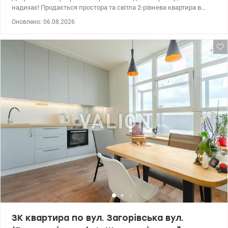
надихає! Продається простора та світла 2-рівнева квартира в
сучасному ЖК «Багговутівський». Ідеальний варіант для тих, хто
Оновлено: 06.08.2026
цінує комфорт, стиль та можливість створити інтер’єр своєї мрії.
Переваги квартири: — двостороннє планування та багато
природного світла — великі панорамні вікна з видом на місто —
зручне зонування: окремо для життя, роботи й відпочинку —
стан після будівельників: стяжка, штукатурка, всі комунікації
підведені — автономне опалення, встановлені радіатори —
лічильники на воду, тепло та електроенергію Бонус для нового
власника — готовий дизайн-проєкт у подарунок! Додатково є
можливість облаштувати власну терасу або lounge-зону на даху.
Про будинок: ✔ сучасний заселений комплекс із червоної цегли
✔ швидкісні ліфти ✔ підземний паркінг на 150 місць ✔
консьєрж та надійна система безпеки Локація: Поруч ТРЦ
Promenada Center, «Сільпо», транспорт біля будинку. До центру
Києва — лише 10 хвилин на авто. Телефонуйте, щоб дізнатися
більше та домовитися про перегляд! Ціна 145 000 у.о. Андрій
0673205847 valion/1150418
3К квартира по вул. Загорівська вул.