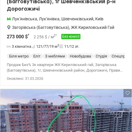
(Багговутівська), 1г Шевченківський р-н
Дорогожичі
Лук'янівська
,
Лук'янівка
,
Шевченківський
,
Київ
Загорівська (Багговутівська)
,
ЖК Кириловський Гай
*
2
*
273 000
$
2 256
$
/ м
Без комісії
2
3 кімнатна
121/77/19
м
11/12 эт.
Біля метро
Еліт
З меблями
Новобудова
Студія
Спецпроек
Продаж Без% 3к квартири ЖК Кирилівський гай, Загорівська
(Багговутівська), 1г, Шевченківський район, Дорогожичі, Правий
берег. У квартирі зроблено дизайнерський ремонт.
Оновлено: 31.03.2026
Характеристики: Загальна площа 120.7, житлова 76.6, кухня 18.6
м², + тераса - 50 м2. 11/12 поверхового будинку. Висота стель на
обох поверхах – 3 метри. Квартира з ексклюзивними меблями
та якісною побутовою технікою. (Посудомийна машина,
мікрохвильова піч, духовка, варильна поверхня, витяжка, смарт-
телевізор у вітальні, кондиціонери з обігрівом, система
фільтрації води на введенні в квартиру). На першому поверсі -
передпокій з великою вбудованою шафою, студія зонована на
кухню та вітальню, гостьовий санвузол з душем, комора під
сходами, тераса. На другому поверсі - коридор, 2 спальні з