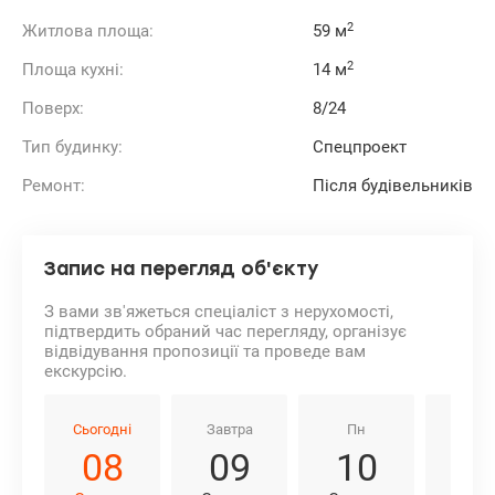
2
Житлова площа:
59 м
2
Площа кухні:
14 м
Поверх:
8/24
Тип будинку:
Спецпроект
Ремонт:
Після будівельників
Запис на перегляд об'єкту
З вами зв'яжеться спеціаліст з нерухомості,
підтвердить обраний час перегляду, організує
відвідування пропозиції та проведе вам
екскурсію.
Сьогодні
Завтра
Пн
Вт
08
09
10
1