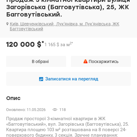
Загорівська (Багговутівська), 25, ЖК
Багговутівський.
Київ, Шевченківський , Лук'янівка, м. Лук'янівська, ЖК
Багговутівський
*
120 000
$
2
*
1 165
$
за м
В обрані
Поскаржитись
Записатися на перегляд
Опис
Оновлено: 11.05.2026
118
Продаж просторої 3-кімнатної квартири в ЖК
«Багговутівський», вул. Загорівська (Багговутівська), 25.
Квартира площею 103 м² розташована на 8 поверсі 24-
поверхового будинку, 3 секція. Зручне планування: