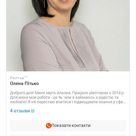
**
Рієлтор
Олена Пітько
Доброго дня! Меня звуть Альона. Працюю ріелтором з 2014 р.
Для мене моя робота - це те, чим я займаюсь з радістю та
любов'ю! Я не перестаю вчитися і підвищувати знання у сфері
нерухомості. Люблю допомагати людям. Зі мною Ви швидко і
4 отзыви
кваліфіковано вирішите всі складнощі з нерухомості. З
легкістю та задоволенням, здійснимо Вашу заповітну мрію
(квартира, будинок, дача, земельна ділянка).Буда рада
познайомитися з Вами та стати Вашим сімейним ріелтором!
Показати контакти