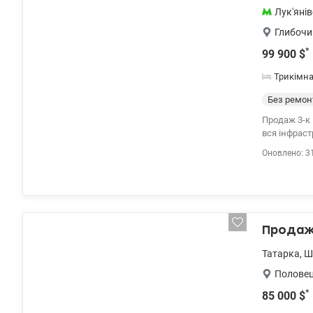
елітний ВНЗ
Лук'яні
Територія для 
Квартира ід
Глибочи
квартир за 
*
99 900
$
2) Житло дл
приходьте н
Трикімн
Без ремон
Продаж 3-к 
вся інфраст
Лічильники 
Оновлено: 3
зменшить ви
закритий дві
Продаж 
Татарка
,
Ш
Полове
*
85 000
$