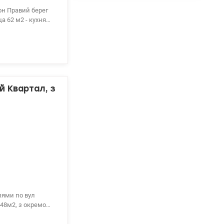
он Правий берег
а 62 м2 - кухня
 лоджія ) з
ована побутовою
льник, духова
іжко, розкладний
емний паркінг
 супермаркети,
й Квартал, з
лями по вул
 48м2, з окремою
балконом,