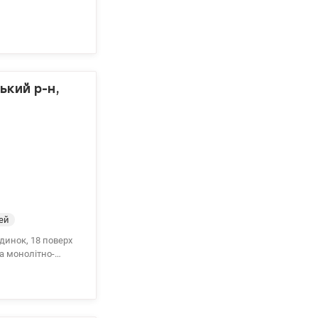
ький р-н,
ей
удинок, 18 поверх
за монолітно-
 і 12см
ом. Встановлені