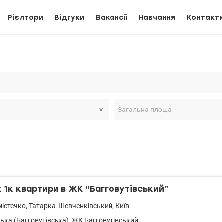
Рієлтори
Відгуки
Вакансії
Навчання
Контакт
1к квартири в ЖК “Багговутівський”
істечко
,
Татарка
,
Шевченківський
,
Київ
ська (Багговутівська)
,
ЖК Багговутівський