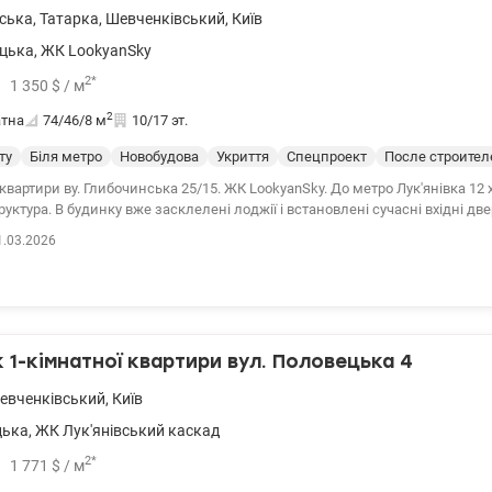
 – КІМВ; заклади охорони здоров'я; у 700 м ТЦ Променада (супермаркет
вська
,
Татарка
,
Шевченківський
,
Київ
відпочинку: Кириловський лісопарк, Смородинський парк;багато спортивних закладів.
еально підходить як для життя, так і для оренди. Великий досвід допомог
цька
,
ЖК LookyanSky
державними програмами, безготівковий розрахунок: 1) Е-оселі, е-Відновл
2
*
1 350
$
/ м
я ВПО та військових (постанова 280 та інші), Молодіжний кредит Телефо
а перегляд. Ціна 117 000 у.о. Комісію оплачує покупець. 0968144949 Едуар
2
атна
74/46/8
м
10/17 эт.
ту
Біля метро
Новобудова
Укриття
Спецпроект
После строител
квартири ву. Глибочинська 25/15. ЖК LookyanSky. До метро Лук'янівка 12 х
руктура. В будинку вже засклелені лоджії і встановлені сучасні вхідні двер
на воду, опалення, світло. Будинок оснащений власною газовою котель
1.03.2026
трати в опалювальний сезон. Будинок містить на перших двох рівнях за
р від сторонніх. 044 200 10 80 valion.ua/1145334
1-кімнатної квартири вул. Половецька 4
евченківський
,
Київ
цька
,
ЖК Лук'янівський каскад
2
*
1 771
$
/ м