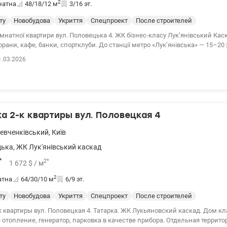
2
натна
48/18/12
м
3/16 эт.
ту
Новобудова
Укриття
Спецпроект
После строителей
мнатної квартири вул. Половецька 4. ЖК бізнес-класу Лук’янівський Кас
нки, спортклуби. До станції метро «Лук’янівська» — 15–20 хвилин пішки, до
а — 10 хвилин на авто. У кроковій доступності: магазини, дитячий садок,
1.03.2026
навчальні заклади. 044 200 10 80 valion.ua/1144378
 2-к квартиры вул. Половецкая 4
евченківський
,
Київ
цька
,
ЖК Лук'янівський каскад
*
2
*
1 672
$
/ м
2
атна
64/30/10
м
6/9 эт.
ту
Новобудова
Укриття
Спецпроект
После строителей
вул. Половецкая 4. Татарка. ЖК Лукьяновский каскад. Дом класса, бизнес,
отопление, генератор, парковка в качестве прибора. Отдельная террито