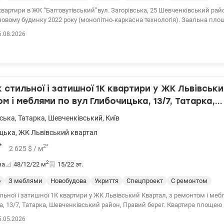
вартири в ЖК “Багговутівський”вул. Загорівська, 25 Шевченківський рай
новому будинку 2022 року (монолітно-каркасна технологія). Заальна площ
5 м2 - спальня 15 м2, - санвузол суміщений (ванна) - гардеробна - балкон (
6.08.2026
и вікнами Стильна квартира з якісним сучасним ремонтом Укомплект
а меблями. Встановлені пральна машина, посудомийна машина , холоди
ційна поверхня, телевізор, інверторний кондиціонер, витяжка, бойлер, л
рдероб. Також є підігрів підлоги. На даху є власна газова котельня. Підз
ується як укриття) Зручна транспортна розв'язка. Поруч ТЦ Променада,
ола. Ціна 145000 у.о. Без комісії. Заріцька Анастасія тел. 099 446 35 99
стильної і затишної 1К квартири у ЖК Львівськи
155174
м і меблями по вул Глибочицька, 13/7, Татарка,
івський район, Правий берег.
вська
,
Татарка
,
Шевченківський
,
Київ
цька
,
ЖК Львівський квартал
*
2
*
2 625
$
/ м
2
на
48/12/22
м
15/22 эт.
о
З меблями
Новобудова
Укриття
Спецпроект
С ремонтом
ьної і затишної 1К квартири у ЖК Львівський Квартал, з ремонтом і меб
, 13/7, Татарка, Шевченківський район, Правий берег. Квартира площею
2 м2), кухнею-вітальнею, (22 м2), гардеробною кімнатою та відкритим 
5.05.2026
виконано з якісних і дорогих матеріалів. 15/22 поверхового будинку 2021 року