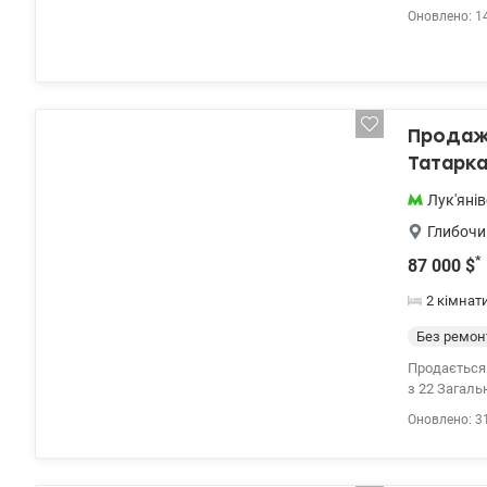
видеонаблюд
Оновлено: 1
Продаж 
Татарк
Лук'яні
Глибочи
*
87 000
$
2 кімнат
Без ремон
Продається 
з 22 Загаль
каркасною т
Оновлено: 3
міжкімнатні), утеплення - 
Чудова можл
радіатори, електрика