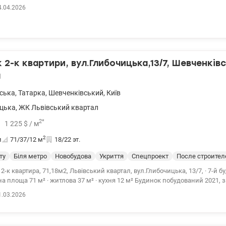
ением. 044 200 10 80 valion.ua/1142790
4.04.2026
2-к квартири, вул.Глибочицька,13/7, Шевченківс
а
вська
,
Татарка
,
Шевченківський
,
Київ
цька
,
ЖК Львівський квартал
2
*
1 225
$
/ м
2
и
71/37/12
м
18/22 эт.
ту
Біля метро
Новобудова
Укриття
Спецпроект
После строител
2-к квартира, 71,18м2, Львівський квартал, вул.Глибочицька, 13/7, · 7-й б
на площа 71 м² · житлова 37 м² · кухня 12 м² Будинок побудований 2021, 
ехнологією, наповнення керамоблок (червона цегла 25см зовнішні стіни
1.03.2026
мінвата 150мм. Індивідуальне опалення. Квартира після будівельників.
ивість зміни планування. Все виконано під чистові роботи забудовник
 заведена на квартирний щиток. Вид на вул. Татарську. Сквери, розважальні