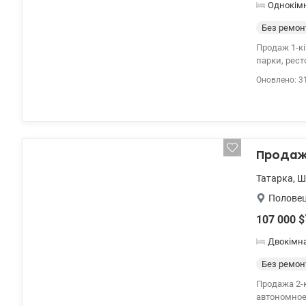
Однокім
Без ремон
Продаж 1-кі
парки, ресторани, кафе, ба
центру міст
Оновлено: 3
медичні та 
Продажа
Татарка
,
Ш
Полове
107 000
$
Двокімн
Без ремон
Продажа 2-к квартиры 
автономное 