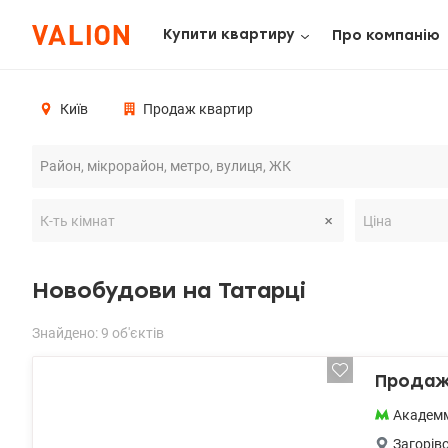
Купити квартиру
Про компанію
Київ
Продаж квартир
Новобудови на Татарці
Знайдено: 9 об'єктів
Продаж 
Академм
Загорів