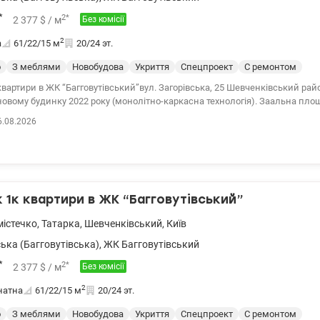
*
2
*
2 377
$
/ м
Без комісії
2
а
61/22/15
м
20/24 эт.
о
З меблями
Новобудова
Укриття
Спецпроект
С ремонтом
вартири в ЖК “Багговутівський”вул. Загорівська, 25 Шевченківський рай
новому будинку 2022 року (монолітно-каркасна технологія). Заальна площ
5 м2 - спальня 15 м2, - санвузол суміщений (ванна) - гардеробна - балкон (
6.08.2026
и вікнами Стильна квартира з якісним сучасним ремонтом Укомплект
а меблями. Встановлені пральна машина, посудомийна машина , холоди
ційна поверхня, телевізор, інверторний кондиціонер, витяжка, бойлер, л
рдероб. Також є підігрів підлоги. На даху є власна газова котельня. Підз
ується як укриття) Зручна транспортна розв'язка. Поруч ТЦ Променада,
ола. Ціна 145000 у.о. Без комісії. Заріцька Анастасія тел. 099 446 35 99
1к квартири в ЖК “Багговутівський”
155174
істечко
,
Татарка
,
Шевченківський
,
Київ
ська (Багговутівська)
,
ЖК Багговутівський
*
2
*
2 377
$
/ м
Без комісії
2
натна
61/22/15
м
20/24 эт.
о
З меблями
Новобудова
Укриття
Спецпроект
С ремонтом