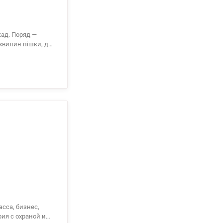
кад. Поряд —
 школа, аптеки,
рия с охраной и