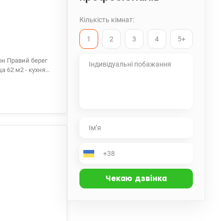
Кількість кімнат:
1
2
3
4
5+
он Правий берег
а 62 м2 - кухня
 лоджія ) з
ована побутовою
льник, духова
іжко, розкладний
емний паркінг
 супермаркети,