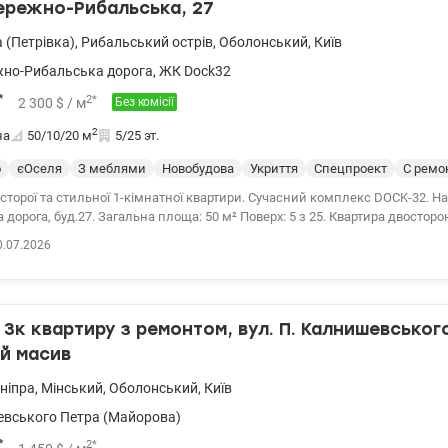
ережно-Рибальська, 27
 (Петрівка)
,
Рибальський острів
,
Оболонський
,
Київ
но-Рибальська дорога
,
ЖК Dock32
*
2
*
2 300
$
/ м
Без комісії
2
на
50/10/20
м
5/25 эт.
о
єОселя
З меблями
Новобудова
Укриття
Спецпроект
С ремо
орої та стильної 1-кімнатної квартири. Сучасний комплекс DOCK-32. Набережно
 дорога, буд.27. Загальна площа: 50 м² Поверх: 5 з 25. Квартира двосторо
природну вентиляцію. Ремонт виконаний у преміальній світлій палітрі 
0.07.2026
еріалів. Кухня-вітальня площею 20 м² має вихід на засклену лоджію — і
ви, відпочинку або домашнього кабінету. Повністю укомплектована мебл
вітових брендів: посудомийна машина, кондиціонер, холодильник, духо
 телевізором. Теплі підлоги додають комфорту, а
3к квартиру з ремонтом, вул. П. Калнишевського
рамні вікна наповнюють простір денним світлом і візуально розширюють
льня 10 м², оснащена вбудованою шафою та двоспальним ліжком. Санву
й масив
новлені пральна машина та бойлер. Заведений інтернет, є лічільники на -
арний варіант під інвестицію або для власного проживання. Квартира в
Дніпра
,
Мінський
,
Оболонський
,
Київ
років (податків немає), ключі на угоді. Будинок та інфраструктура: Житл
вського Петра (Майорова)
су зведений за технологією моноліт- каркас, фасад утеплений та енерг
втономне опалення, сучасні швидкісні ліфти з доступом до підземного па
*
2
*