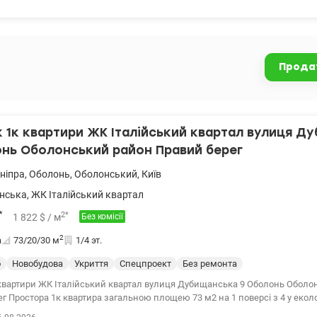
луби та Оболонська набережна – все необхідне для комфортного життя в
. Ідеальний варіант для власного проживання, так і вигідної інвестиції п
 115000 у.о. Інна 0979501565, valion.ua/1155293
Прода
1к квартири ЖК Італійський квартал вулиця Д
нь Оболонський район Правий берег
Дніпра
,
Оболонь
,
Оболонський
,
Київ
нська
,
ЖК Італійський квартал
*
2
*
1 822
$
/ м
Без комісії
2
а
73/20/30
м
1/4 эт.
о
Новобудова
Укриття
Спецпроект
Без ремонта
квартири ЖК Італійський квартал вулиця Дубищанська 9 Оболонь Оболо
огічно чистому
іпра. В квартирі зроблена основна маса чорнових робіт (розводка