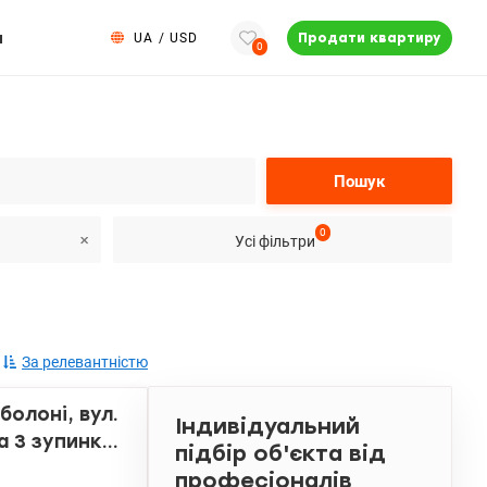
и
UA
/
USD
Продати квартиру
0
Пошук
0
Усі фільтри
За релевантністю
болоні, вул.
Індивідуальний
а 3 зупинки
підбір об'єкта від
професіоналів