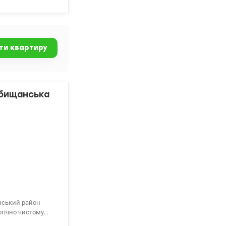
 пішій
ід орендний
ти квартиру
убищанська
нський район