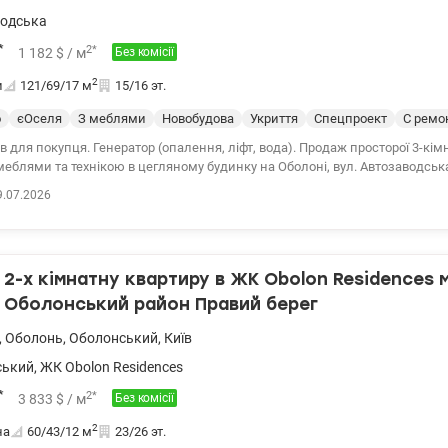
одська
*
2
*
1 182
$
/ м
Без комісії
2
и
121/69/17
м
15/16 эт.
о
єОселя
З меблями
Новобудова
Укриття
Спецпроект
С ремо
ів для покупця. Генератор (опалення, ліфт, вода). Продаж просторої 3-кім
еблями та технікою в цегляному будинку на Оболоні, вул. Автозаводська
 район, метро Мінська 3 зупинки маршруткою, центр 10 хвилин на авто/
9.07.2026
оверхового будинку (2012 рік, монолітно-каркасна технологія, цегла). Пло
70 м² житлова / 17 м² кухня-вітальня. Планування: 2 окремі кімнати та ф
ьня. Стан житловий, ремонт у класичному стилі 2015 року, вільна, швидк
плений зовні. Вбудована кухня та техніка, 2 санвузли. Підлоги ламінат/п
2-х кімнатну квартиру в ЖК Obolon Residences 
и. Лічильники на воду, електрика, опалення. Чистий під'їзд на поверсі 
СББ. Один власник, у власності понад 3 роки. Поруч школи, дитячі садк
 Оболонський район Правий берег
спортна розв'язка. Телефонуйте та домовимося щодо перегляду! Ціна 143 
www.valion.ua/1152804
,
Оболонь
,
Оболонський
,
Київ
ський
,
ЖК Obolon Residences
*
2
*
3 833
$
/ м
Без комісії
2
на
60/43/12
м
23/26 эт.