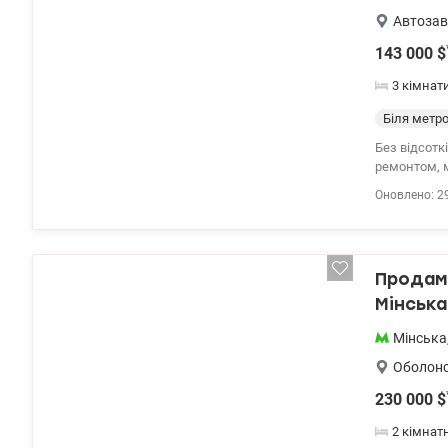
Автозав
143 000
$
3 кімнат
Біля метр
Без відсотк
ремонтом, м
Оболонський
Оновлено: 2
поверх 16-п
загальна / 
кухня-вітал
Будинок уте
Продам 
кондиціонер
Консьєрж, О
Мінська
зручна тран
0639788380 
Мінська
Оболон
230 000
$
2 кімнат