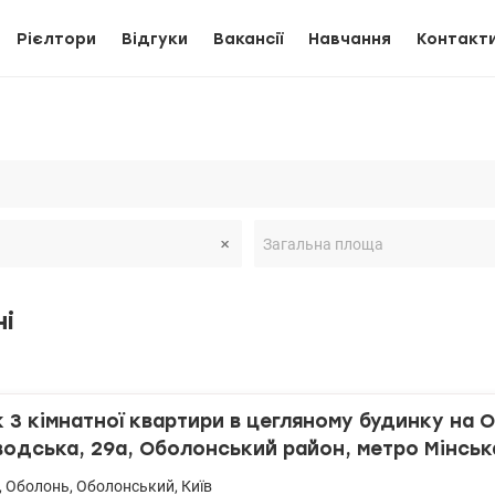
Рієлтори
Відгуки
Вакансії
Навчання
Контакт
і
3 кімнатної квартири в цегляному будинку на О
одська, 29а, Оболонський район, метро Мінськ
0 хвилин
,
Оболонь
,
Оболонський
,
Київ