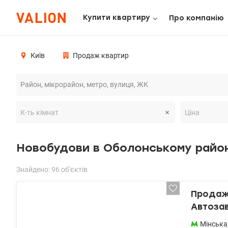
Купити квартиру
Про компанію
Київ
Продаж квартир
Новобудови в Оболонському район
Знайдено: 96 об'єктів
Продаж 
Автозав
центр 1
Мінська