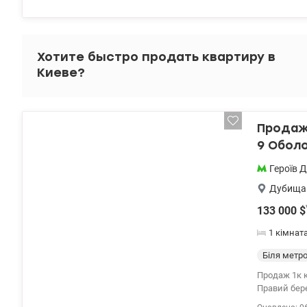
спортивні к
доступності
бізнес. Ціна
Хотите быстро продать квартиру в
Киеве?
Продаж 
9 Оболо
Героїв 
Дубища
133 000
$
1 кімнат
Біля метр
Продаж 1к 
Правий берег Простора 1к квартира загальною площею 73 м2 на 1 поверсі з 4 у екол
комплексі в Києві на березі Дн