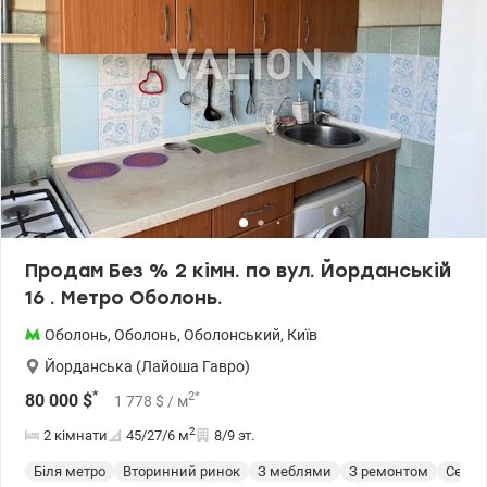
ТРЦ Retroville Цiна 50 000 у.o. 0503932257 Марія Valion.ua/1149110
Продам Без % 2 кімн. по вул. Йорданській
16 . Метро Оболонь.
Оболонь
,
Оболонь
,
Оболонський
,
Київ
Йорданська (Лайоша Гавро)
*
2
*
80 000
$
1 778
$
/ м
2
2 кімнати
45/27/6
м
8/9 эт.
Біля метро
Вторинний ринок
З меблями
З ремонтом
Cерия