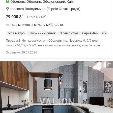
Оболонь
,
Оболонь
,
Оболонський
,
Київ
Івасюка Володимира (Героїв Сталінграда)
*
2
*
79 000
$
1 295
$
/ м
2
Трикімнатна
61/42/7
м
9/9 эт.
Біля метро
Вторинний ринок
З ремонтом
Cерия 464
Жилое 
Продам 3-кім. квартиру, р-н Оболонь, пр. Ивасюка 9, 9/9 пов.,
площа 61/42/7.5 м2., не кутова, пластикові вікна, нові батареї,
два кондиціонери. Вся інфраструктура в пішій доступності, біля
Оновлено: 29.07.2026
будинку зупинка громадського транспорту, парк Наталка о 10 хв.
пішки, школа, дитсадок, Сільпо, магазини, банки, аптеки. Ціна
79000 у.е. 050-590-0330 Валентин, Valion.ua/1130511