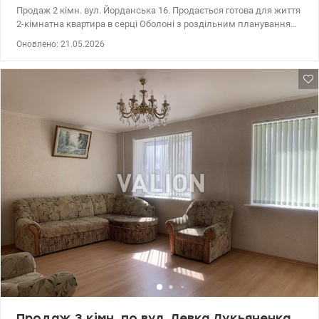
Продаж 2 кімн. вул. Йорданська 16. Продається готова для життя
2-кімнатна квартира в серці Оболоні з роздільним плануванням
та зовнішнім утепленням. Основні характеристики: Площа:
Оновлено: 21.05.2026
загальна 45, 4 м², житлова 27, 3 м², кухня 6 м². Планування: дві
окремі кімнати (16, 8 м² та 10, 5 м²), роздільний санвузол.
Поверх: 8-й з 9-ти. Будинок серії 464. Додатковий простір:
великий засклений балкон (лоджія) та практична кладова. Стан
та комунікації: Опалення: централізоване. Квартира дуже тепла
завдяки зовнішньому утепленню фасаду. Лічильники:
встановлені індивідуальні лічильники на електрику та газ.
Інтернет: проведено, все готово до підключення.
Енергоефективність: встановлені металопластикові вікна. Стан:
охайний житловий стан, у кімнатах виконано ремонт. Санвузол
та кухня в акуратному, чистому стані. Комплектація (що
залишається): Комфорт: встановлені кондиціонер, бойлер
(гаряча вода є завжди) та пральна машина. Меблі: майже всі
меблі залишаються новим власникам дивани, шафи тощо.
Техніка: за домовленістю. Юридична інформація: Один власник:
квартира у власності однієї родини з моменту побудови будинку.
Документи: повністю готові до угоди, прозора історія власності.
Інфраструктура (все у пішій доступності 10-15 хвилин):
Транспорт: метро «Оболонь», зупинка трамвая та велика
кількість маршрутів громадського транспорту поруч із будинком.
Продаж 3 кімн. по вул. Левка Лукьяненка