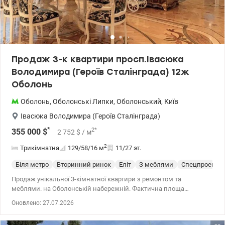
Продаж 3-к квартири просп.Івасюка
Володимира (Героїв Сталінграда) 12ж
Оболонь
Оболонь
,
Оболонські Липки
,
Оболонський
,
Київ
Івасюка Володимира (Героїв Сталінграда)
*
2
*
355 000
$
2 752
$
/ м
2
Трикімнатна
129/58/16
м
11/27 эт.
Біля метро
Вторинний ринок
Еліт
З меблями
Спецпроект
Продаж унікальної 3-кімнатної квартири з ремонтом та
меблями. на Оболонській набережній. Фактична площа
становить 144 м². Проспект Івасюка, 12Ж . Квартира
Оновлено: 27.07.2026
укомплектована якісною технікою та продуманими рішеннями
для щоденного комфорту. У зоні лоджії обладнана гриль-станція