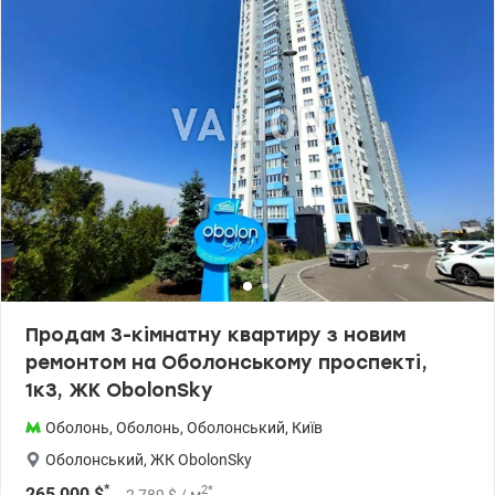
Продам 3-кімнатну квартиру з новим
ремонтом на Оболонському проспекті,
1к3, ЖК ObolonSky
Оболонь
,
Оболонь
,
Оболонський
,
Київ
Оболонський
,
ЖК ObolonSky
*
2
*
265 000
$
2 789
$
/ м