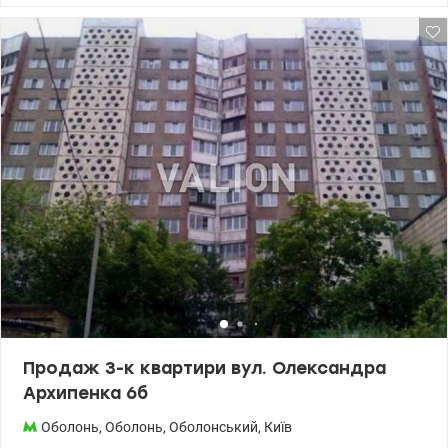
пральна машина, посудомийна машина, холодильник ), вхідні
двері броньовані, охоронна сигналізація, конс’єрж. Біля дому є
своя інфраструктура - магазини, аптеки, кав’ярні, школа,
дитячий садок, ринок, Макдональдс, Сільпо. Оболонська
набережна та парк «Наталка» - 100 метрів. Розвинена
транспортна розв’язка. Поруч з будинком зупинки громадського
транспорту на всі напрями міста. В 10 хв пішки метро Оболонь,
ТРЦ Дрим Таун, ТЦ Смарт Плаза. Ціна:405000 у.о. моб.
0664863383 Тетяна , valion.ua/1081545
Продаж 3-к квартири вул. Олександра
Архипенка 6б
Оболонь
,
Оболонь
,
Оболонський
,
Київ