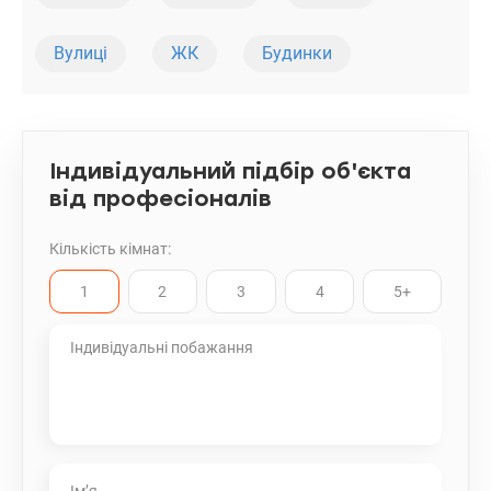
Вулиці
ЖК
Будинки
Індивідуальний підбір об'єкта
від професіоналів
Кількість кімнат:
1
2
3
4
5+