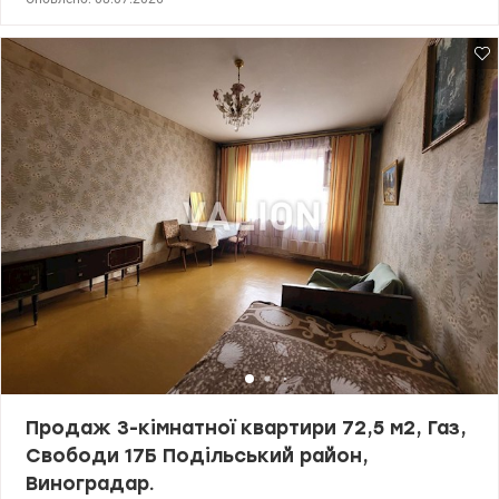
двері. Працює інтернет при відключеннях світла. До метро
Оболонь реальні 10 хв пішки . Розвинута інфраструктура. Ціна:
56000 у.о. моб. 0664863383 Тетяна valion.ua/1153133
Продаж 3-кімнатної квартири 72,5 м2, Газ,
Свободи 17Б Подільський район,
Виноградар.