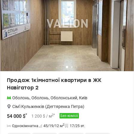
Продаж 1кімнатної квартири в ЖК
Навігатор 2
Оболонь
,
Оболонь
,
Оболонський
,
Київ
Сім'ї Кульженків (Дегтяренка Петра)
*
2
*
54 000
$
1 200
$
/ м
Без комісії
2
Однокімнатна
45/19/12
м
17/25 эт.