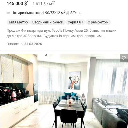
*
2
*
145 000
$
1 611
$
/ м
2
Чотирикімнатна
90/55/12
м
8/9 эт.
Біля метро
Вторинний ринок
Cерия 87
С ремонтом
Продаж 4-к квартири вул. Героїв Полку Азов 25. 5 хвилин пішки
до метро «Оболонь». Будинок із гарним транспортним
сполученням та повною інфраструктурою, зручний виїзд у будь-
Оновлено: 31.03.2026
яку частину міста. Газова плита. 044 200 10 80 valion.ua/1142594