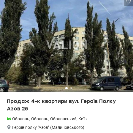
— ідеальне місце для вечерь та прийому гостей. До квартири
пропонується паркомісце в підземному паркінгу (окремий
закритий бокс). Всі вікна квартири виходять на набережну,дуже
розвинена інфраструктура поряд. 044 200 10 80 Valion.ua/1142875
Продаж 4-к квартири вул. Героїв Полку
Азов 25
Оболонь
,
Оболонь
,
Оболонський
,
Київ
Героїв полку "Азов" (Малиновського)