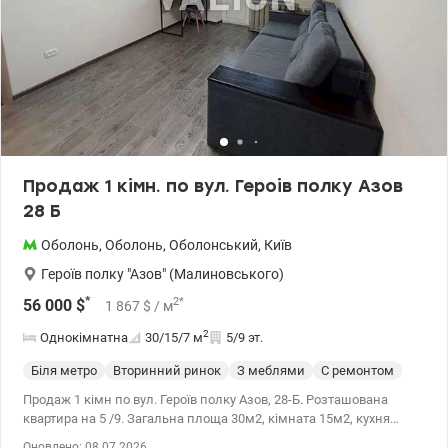
Valion.ua/1153147
Продаж 1 кімн. по вул. Героів полку Азов
28 Б
Оболонь
,
Оболонь
,
Оболонський
,
Київ
Героїв полку "Азов" (Малиновського)
*
2
*
56 000
$
1 867
$
/ м
2
Однокімнатна
30/15/7
м
5/9 эт.
Біля метро
Вторинний ринок
З меблями
С ремонтом
Продаж 1 кімн по вул. Героїв полку Азов, 28-Б. Розташована
квартира на 5 /9. Загальна площа 30м2, кімната 15м2, кухня
6,7м2. Продаеться з меблями та технікою. В квартирі броньовані
Оновлено: 08.07.2026