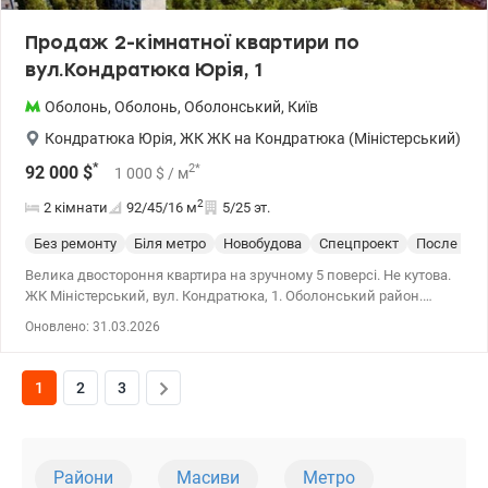
Продаж 2-кімнатної квартири по
вул.Кондратюка Юрія, 1
Оболонь
,
Оболонь
,
Оболонський
,
Київ
Кондратюка Юрія
,
ЖК ЖК на Кондратюка (Міністерський)
*
2
*
92 000
$
1 000
$
/ м
2
2 кімнати
92/45/16
м
5/25 эт.
Без ремонту
Біля метро
Новобудова
Спецпроект
После стр
Велика двостороння квартира на зручному 5 поверсі. Не кутова.
ЖК Міністерський, вул. Кондратюка, 1. Оболонський район.
Закрита територія, дитячий майданчик, парковка. Через дорогу
Оновлено: 31.03.2026
ліс і озеро. Квартира на 5 поверсі 25 поверхового будинку, 2
стороння, 2 окремі великі спальні, балкон, 2 санвузли. Стан
після будівельників, стіни гіпсова штукатурка, розводка
1
2
3
електрики в кімнати, вода заведена в санвузли, радіатори
встановлені. Лічильники води та електричної енергії
встановлені. Поряд магазини атб, сільпо, ринок, зупинка 99
автобуса, до м. Мінська 15 хв. т.044 200 10 80 Valion.ua/1122429
Райони
Масиви
Метро