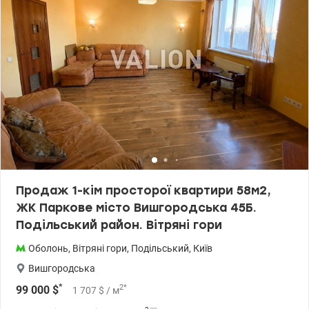
перевагою є три окремих кімнати та 2 окремих санвузла (зручно
для родини або гостей). Повна комплектація технікою та
меблями: Зона відпочинку та сну: Комфортне двоспальне ліжко,
зручний диван, письмовий стіл для роботи чи навчання, містка
шафа-гардероб. Кухня: Вбудована кухня, обладнана сучасною
технікою: холодильник, духова шафа, мікрохвильова піч,
витяжка та посудомийна машина. Комфорт: Кондиціонер,
телевізор, пральна машина, швидкісний інтернет. Комунальні:
Встановлені лічильники на електрику та воду для контролю
ваших витрат. Квартира повністю готова до заселення. Заходь та
живи в затишку! Ціна 270000 у.о. Андрій 0673205847
valion/1150820
Продаж 1-кім просторої квартири 58м2,
ЖК Паркове місто Вишгородська 45Б.
Подільський район. Вітряні гори
Оболонь
,
Вітряні гори
,
Подільський
,
Київ
Вишгородська
*
2
*
99 000
$
1 707
$
/ м