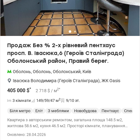
Продаж Без % 2-х рівневий пентхаус
просп. В. Івасюка,6 (Героїв Сталінграда)
Оболонський район, Правий берег.
Оболонь
,
Оболонь
,
Оболонський
,
Київ
Івасюка Володимира (Героїв Сталінграда)
,
ЖК Oasis
*
2
*
405 000
$
2 718
$
/ м
2
3 кімнати
149/59/47
м
9/10 эт.
Біля метро
Еліт
З меблями
Новобудова
Пентхаус
Спецпр
Квартира з авторським ремонтом, загальна площа 148.5 м2,
житлова 58.6 м2, кухня 46.5 м2. Просторі кімнати, планування
роздільне, санвузол суміжний, централізоване опалення.
Оновлено: 28.04.2026
Квартира з меблями та побутовою технікою ( індукційна плита,