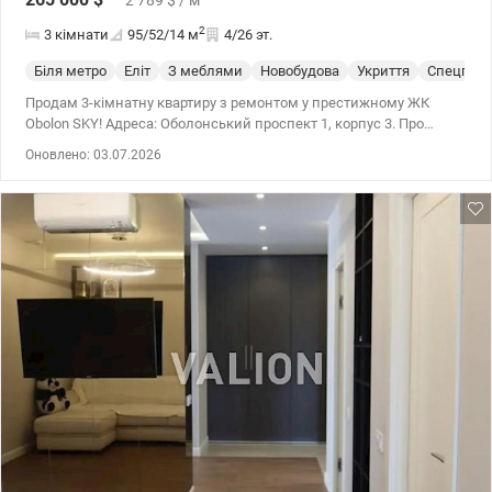
2
3 кімнати
95/52/14
м
4/26 эт.
Біля метро
Еліт
З меблями
Новобудова
Укриття
Спецпрое
Продам 3-кімнатну квартиру з ремонтом у престижному ЖК
Obolon SKY! Адреса: Оболонський проспект 1, корпус 3. Про
квартиру: Загальна площа — 95 кв.м, висота стель — 3 м.
Оновлено: 03.07.2026
Розташована на 4 поверсі 25-поверхового монолітно-каркасного
будинку. Ремонт виконаний з використанням натуральних
матеріалів: камінь, скло, дерево. Продумане функціональне
планування: велика кухня з виходом на лоджію, 2 окремі
спальні з видом на озеро, світла простора вітальня, окремий
санвузол. Меблі та побутова техніка відомих брендів — все для
комфортного життя. Квартира після ремонту, ніхто не проживав
— заходь і живи! Переваги будинку та комплексу:
Презентабельне парадне з оніксовим оздобленням. Чотири
високошвидкісні ліфти, акумулятор та генератор забезпечують
безперебійне електропостачання. Закрита територія з охороною,
відеонаглядом та пожежною сигналізацією. Підземний і
наземний паркінги. Будинок розташований на березі озера та
поруч з оновленим парком з унікальною флорою, вело- та
пішохідними доріжками, спортивними майданчиками та
альтанками. Ідеальне розташування: Поруч магазини,