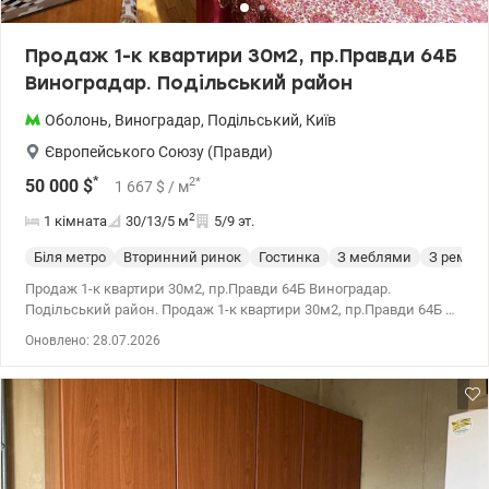
Продаж 1-к квартири 30м2, пр.Правди 64Б
Виноградар. Подільський район
Оболонь
,
Виноградар
,
Подільський
,
Київ
Європейського Союзу (Правди)
*
2
*
50 000
$
1 667
$
/ м
2
1 кімната
30/13/5
м
5/9 эт.
Біля метро
Вторинний ринок
Гостинка
З меблями
З ремон
Продаж 1-к квартири 30м2, пр.Правди 64Б Виноградар.
Подільський район. Продаж 1-к квартири 30м2, пр.Правди 64Б 5
поверх, тамбур на дві квартири. Планування: окрема кімната
Оновлено: 28.07.2026
-13.2 м² з виходом на балкон. кухня -5,3м² ГАЗ (газова плита,
холодильник) санвузол суміжний (пральна машина). Квартира
виходить на південну сторону, світла (стан житловий). Меблі та
техніка залишається. Інфраструктура: Поруч ТРЦ Retroville. У
пішій доступності поліклініка, школа, дет.сдік, Сільпо.
Добудовується нова станція метро, ​​відкриття 2027 (4 хвилини
пішки). Локація: Подільський район, Виноградар, Правди 64Б,