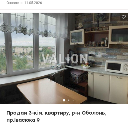
52.3/22.5/13.3 Простора та світла квартира із сучасним
Оновлено: 11.05.2026
плануванням, з ремонтом, при відключенні світла працюють
ліфти, є вода. Вихід із кухні на лоджию, доглянутий під'їзд, три
ліфти один із них вантажний. консьєрж, домофон. Поряд з
будинком два мальовничі озера Йорданське та Вербне метро
Оболонь 15 хв. пішки, поруч школа та дитсадок, Еко магазин,
нова пошта. Ціна: 110000 у.о.моб. 0664863383 Тетяна
valion.ua/1137008
Продам 3-кім. квартиру, р-н Оболонь,
пр.Івасюка 9