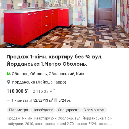
природою та сучасним ритмом життя. Ціна: 153000 у.о. Тетяна
моб. 0664863383 , valion.ua/1138957 .
Продаж 1-кiмн. квартиру без % вул.
Йорданська 1.Метро Оболонь.
Оболонь
,
Оболонь
,
Оболонський
,
Київ
Йорданська (Лайоша Гавро)
*
2
*
110 000
$
2 115
$
/ м
2
1 кімната
52/23/13
м
5/24 эт.
Біля метро
Новобудова
Спецпроект
С ремонтом
Продам 1-кімн. квартиру, р-н Оболонь, вул. Йорданська 1 рік
побудови: 2010, спецпроект, стелі 2.70, поверх 5/24, площа