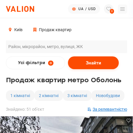
UA
/
USD
0
Київ
Продаж квартир
Знайти
Усі фільтри
0
Продаж квартир метро Оболонь
1 кімнатні
2 кімнатні
3 кімнатні
Новобудови
Знайдено: 51 об'єкт
За релевантністю