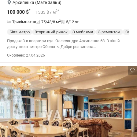
Архипенка (Мате Залки)
*
2
*
100 000
$
1 333
$
/ м
2
Трикімнатна
75/43/8
м
5/12 эт.
Біля метро
Вторинний ринок
З меблями
З ремонтом
Серия
Продаж 3-к квартири вул. Олександра Архипенка 6б. В пішій
доступності метро Оболонь. Добре розвинена
інфраструктура:дитячі садочки,загальноосвітні спеціалізовані
Оновлено: 27.04.2026
школи, коледж. Планування- двостороння, внутрішня, дуже
тепла квартира, металопластикове скління. Меблі- по
домовленності. 044 200 10 80 valion.ua/1143828