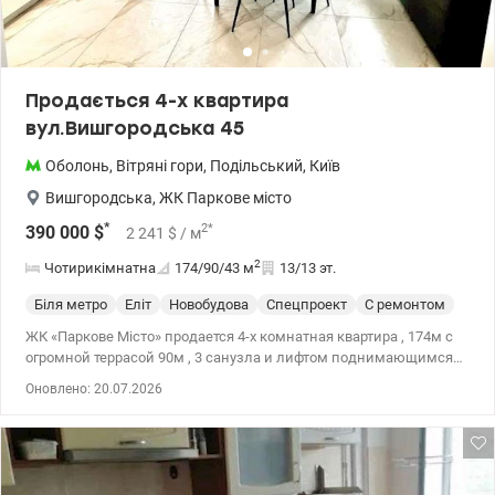
Продається 4-х квартира
вул.Вишгородська 45
Оболонь
,
Вітряні гори
,
Подільський
,
Київ
Вишгородська
,
ЖК Паркове місто
*
2
*
390 000
$
2 241
$
/ м
2
Чотирикімнатна
174/90/43
м
13/13 эт.
Біля метро
Еліт
Новобудова
Спецпроект
С ремонтом
ЖК «Паркове Місто» продается 4-х комнатная квартира , 174м с
огромной террасой 90м , 3 санузла и лифтом поднимающимся
прямо в вашу квартиру. Ремонт делался после застройщика,
Оновлено: 20.07.2026
менялось все ( окна, радиаторы, трубы, электрика) 044 200 10 80
Valion.ua/1133576