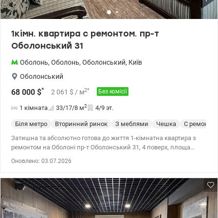
1кімн. квартира с ремонтом. пр-т
Оболонський 31
Оболонь
,
Оболонь
,
Оболонський
,
Київ
Оболонський
*
2
*
68 000
$
2 061
$
/ м
Без комісії
2
1 кімната
33/17/8
м
4/9 эт.
Біля метро
Вторинний ринок
З меблями
Чешка
С ремонто
Затишна та абсолютно готова до життя 1-кімнатна квартира з
ремонтом на Оболоні пр-т Оболонський 31, 4 поверх, площа
33кв.м Замінені всі комунікації. Лічильники на воду,
Оновлено: 03.07.2026
двохтарифний на світло. В кухні новий кухонний гарнітур. Є
холодильник, мікрохвильова піч, кондиціонер, бойлер. Квартира
повністю мебльована. Тут є все для комфортного відпочинку
(диван та крісло розкладаються), включаючи містку шафу. Ціна
68000у.о. без комісії тел. 050-146-45-76 Інна, valion.ua/1153376