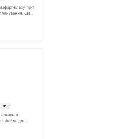
мфорт-класу, пр-т
о планування. •Два
инку
, охорона,
ля комфортного
20 хв.)- пл.
, valion.uа
яние
оверхового
о підійде для
инута
я. Ціна: