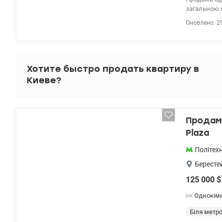
загальною п
столиці. Зроблено
Оновлено: 2
проживання т
транспортна
дитячі садо
Тетяна vali
Хотите быстро продать квартиру в
Киеве?
Продам 
Plaza
Політехн
Бересте
125 000
$
Однокім
Біля метр