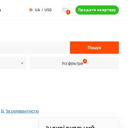
и
UA
/
USD
Продати квартиру
0
Пошук
0
Усі фільтри
За релевантністю