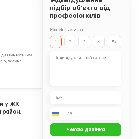
Індивідуальний
підбір об'єкта від
професіоналів
Кількість кімнат:
1
2
3
4
5+
ною, велика
аза, Спортлайф
0 минут пешком
ом у ЖК
й район,