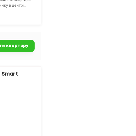
нку в центрі
. Гарна
 школа, гімназія,
ел.0934054048
ти квартиру
 Smart