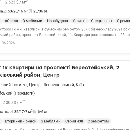
*
2
*
2 623
$
/ м
2
на
53/20/16
м
23/36 эт.
о
єОселя
З меблями
Новобудова
Укриття
Спецпроект
С ремо
торої 1кімн. квартири із сучасним ремонтом у ЖК бізнес-класу 2021 року 
кий район, проспект Берестейський, 11. Квартира розташована на 23 по
 будинку. Характеристики: - Планування: кухня-вітальня, окрема спальня
1.06.2026
гардероб. Квартира з якісним сучасним ремонтом, меблями та побутовою
ща -53 кв.м.; - житлова кімната – 20 кв. - кухня – 16 кв.м.; - Висота стель 
міщений; - Засклена лоджія; - є лічильники води, електроенергії; Manhatt
су, зі своєю інфраструктурою, парком, спортивними та дитячими майдан
1к квартири на проспекті Берестейський, 2
частині ЖК. Зразкова вхідна група, ресепшн, 6 ліфтів, паркінг. Ціна - 13900
Альона Valion,ua/1152102
івський район, Центр
ічний інститут
,
Центр
,
Шевченківський
,
Київ
йський (Перемоги)
2
*
2 000
$
/ м
2
натна
35/17/7
м
6/6 эт.
о
Вторинний ринок
З меблями
Серия 438
С ремонтом
окімнатної квартири на проспекті Берестейський, 2 у Шевченківському 