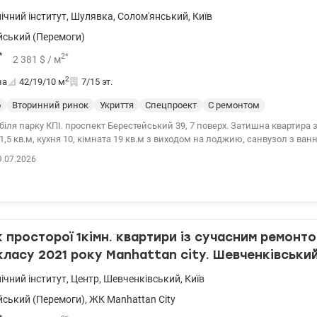
ічний інститут
,
Шулявка
,
Солом'янський
,
Київ
йський (Перемоги)
*
2
*
2 381
$
/ м
2
на
42/19/10
м
7/15 эт.
о
Вторинний ринок
Укриття
Спецпроект
С ремонтом
ейський 39, 7 поверх. Затишна квартира з дизайнерським
,5 кв.м, кухня 10, кімната 19 кв.м з виходом на лоджию, санвузол з ван
 для води, охоронна система. Панорамні вікна.
9.07.2026
еобхідна інфраструктура, два парки. супермаркет Сильпо, ТРЦ Смарт пл
ранспортная развязка, метро Шулявское и Политехнический институт 1
.е. тел. 050-146-45-76 Инна, valion.ua/1153082
просторої 1кімн. квартири із сучасним ремонт
класу 2021 року Manhattan city. Шевченківськи
ічний інститут
,
Центр
,
Шевченківський
,
Київ
йський (Перемоги)
,
ЖК Manhattan City