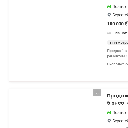
Політехн
Бересте
100 000
$
1 кімнат
Біля метр
Продаж 1-к біля парку КПІ. проспект Берест
ремонтом 41
лоджія з гардеробом. Є вся необхідна техніка, фільтр
Оновлено: 2
Поруч вся н
Отличная т
Цена 100000у
Продаж 
бізнес-
Політехн
Бересте