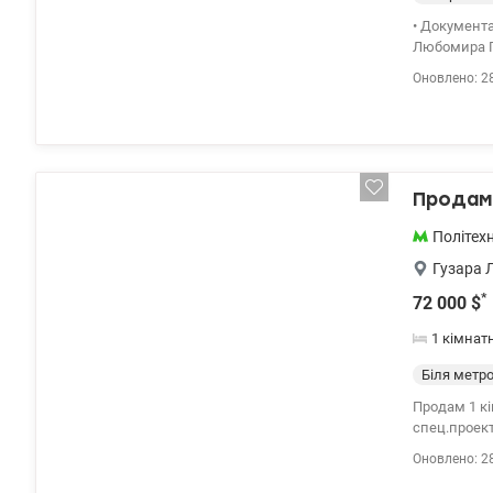
• Документа
Любомира Гу
ліфти в під
Оновлено: 2
.Бомбосхови
паркування.
проживання:
Перемоги., м
/1127812
Продам 
Політехн
Гузара 
*
72 000
$
1 кімнат
Біля метр
Продам 1 кі
спец.проект
життя та для
Оновлено: 2
інфросруктур