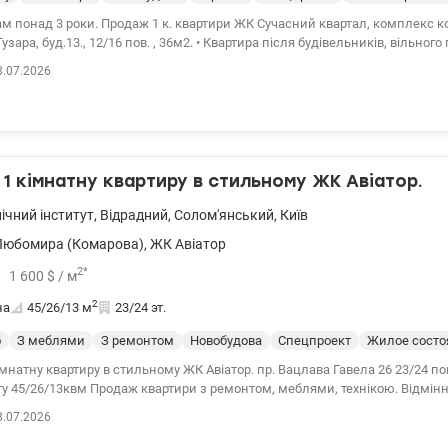
м понад 3 роки. Продаж 1 к. квартири ЖК Сучасний квартал, комплекс ко
зара, буд.13., 12/16 пов. , 36м2. • Квартира після будівельників, вільног
'їзді, інд. лічильники Х/Г вода, лічильник тепла. Автономне опалення буд
8.07.2026
ще (укриття) . • Затишний комплекс із 3-х будинків, відеоспостереження
 Дуже красива гостьова зона + ресепшн. •На території – все необхідне д
 дитсадок, магазини, Укрпошта, Нова пошта, кафе. •Швидкісний трамвай (
. Вокзальна. НАУ та КПІ –10 хвилин. •Ціна: 52500 у.о. 093 191 36 98 Наталія
1 кімнатну квартиру в стильному ЖК Авіатор.
ічний інститут
,
Відрадний
,
Солом'янський
,
Київ
Любомира (Комарова)
,
ЖК Авіатор
2
*
1 600
$
/ м
2
на
45/26/13
м
23/24 эт.
о
З меблями
З ремонтом
Новобудова
Спецпроект
Жилое состо
мнатну квартиру в стильному ЖК Авіатор. пр. Вацлава Гавела 26 23/24 п
у 45/26/13квм Продаж квартири з ремонтом, меблями, технікою. Відмінн
 орендного бізнесу. Чудовий вид на місто. Дитячі та спортивні майданчики. Розв
8.07.2026
а, поруч магазини та бутіки. у пішій доступності зупинка швидкісного трамва
72000 у.о. 0952331313 Інна Valion.ua/1120131