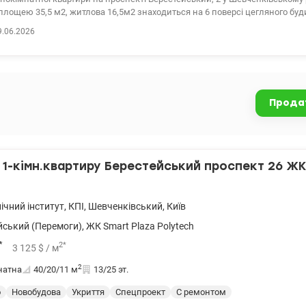
лощею 35,5 м2, житлова 16,5м2 знаходиться на 6 поверсі цегляного буди
 якісний ремонт. Продаж з меблями і технікою. Хороша пропозиція і для власного
9.06.2026
ак і для оренди. До станції метро Політехнічний інститут 10-15 хвилин пішки
 розв'язка. Поруч Залізничний вокзал, супермаркети, торгівельні центри,
чкі, медичні заклади, театри, цирк, банки, пошта тощо. Ціна 70 000 у.о. Т
on.ua/1151887
Прода
1-кімн.квартиру Берестейський проспект 26 ЖК
ічний інститут
,
КПІ
,
Шевченківський
,
Київ
йський (Перемоги)
,
ЖК Smart Plaza Polytech
*
2
*
3 125
$
/ м
2
натна
40/20/11
м
13/25 эт.
о
Новобудова
Укриття
Спецпроект
С ремонтом