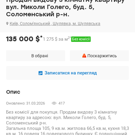
вул. Миколи Голего, буд. 5,
Соломенський р-н.
Київ, Солом'янський , Шулявка, м. Шулявська
*
135 000
$
2
*
1 275
$
за м
Без комісії
В обрані
Поскаржитись
Записатися на перегляд
Опис
Оновлено: 31.03.2026
417
Без комісії для покупця. Продам видову 3 кімнатну
квартиру за адресою: вул. Миколи Голего, буд. 5,
Соломенський р-н.
Загальна площа 105, 9 кв.м. житлова 66,5 кв.м, кухня 18,3
кв.м. 16 поверх 16 поверхового будинку. Є повноцінний