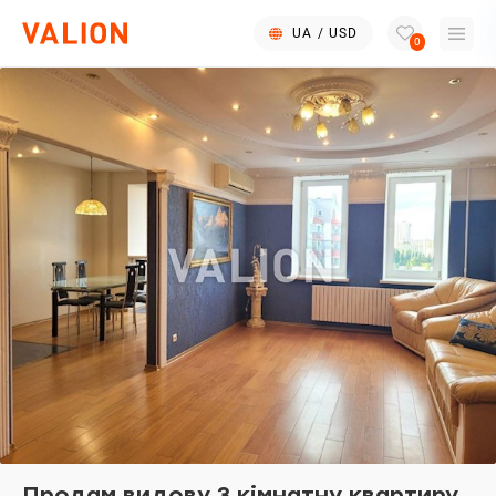
UA
/
USD
0
Продам видову 3 кімнатну квартиру