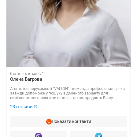
**
Керівник відділу
Олена Багрова
Агентство нерухомості "VALION" - команда професіоналів, яка
завжди допоможе у пошуку відмінного варіанту для
вирішення житлового питання, а також продасть Вашу
нерухомість за найвигіднішою вартістю! Наше АН “VALION”
23 отзыви
вже 15 років успішно працює на ринку нерухомості України та
входить у ТОП найпрогресивніших агентств нерухомості
столиці.
Показати контакти