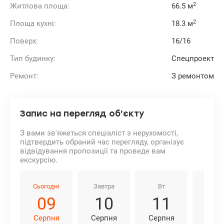
2
Житлова площа:
66.5 м
2
Площа кухні:
18.3 м
Поверх:
16/16
Тип будинку:
Спецпроект
Ремонт:
З ремонтом
Запис на перегляд об'єкту
З вами зв'яжеться спеціаліст з нерухомості,
підтвердить обраний час перегляду, організує
відвідування пропозиції та проведе вам
екскурсію.
Сьогодні
Завтра
Вт
Ср
09
10
11
1
Серпня
Серпня
Серпня
Серп