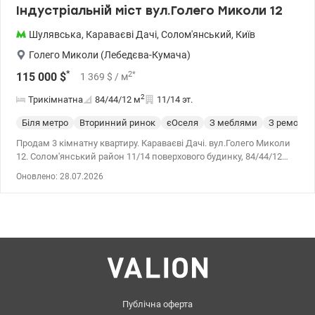
Індустріальній міст вул.Голего Миколи 12
Шулявська
,
Караваєві Дачі
,
Солом'янський
,
Київ
Голего Миколи (Лебедєва-Кумача)
*
2
*
115 000
$
1 369
$
/ м
2
Трикімнатна
84/44/12
м
11/14 эт.
Біля метро
Вторинний ринок
єОселя
З меблями
З ремонто
Продам 3 кімнатну квартиру. Караваєві Дачі. вул.Голего Миколи
12. Солом'янський район 11/14 поверхового будинку, 84/44/12
кв.м Продаж квартири з меблями та технікою! З практичним
Оновлено: 28.07.2026
плануванням. Дві лоджії. Містка вбиральня. Розвинена
інфраструктура поруч дит/садок та школа Ерудит, аптека н/
пошта, маркети, дитячі та спорт/майданчики. Кафе та ресторани
для дозвілля та зустрічей з друзями. Чудова транспортна
розв'язка - 5 хвилин до зупинки транспорту, 10 хвилин
прогулянковим кроком залізничного Караваєві Дачі, 10 хвилин
на авто м. Шулявська Ціна: 115 000 у.о. Інна Тімчук моб 095 233
13 13 . valion.ua/1054459
Публічна оферта