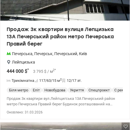
Продаж 3к квартири вулиця Лепцизька
13А Печерський район метро Печерська
Правий берег
Печерська
,
Печерськ
,
Печерський
,
Київ
Лейпцизька
*
2
*
444 000
$
3 795
$
/ м
2
Трикімнатна
117/63/15
м
12/17 эт.
Біля метро
Еліт
Новобудова
Укриття
Спецпроект
С ремон
Продаж 3к квартири вул.Лейпцигська 13А Печерський район
метро Печерська Правий берег Будинок розташований на
правому березі, в історичній частині міста, з чудовими видами з
Оновлено: 31.03.2026
вікон на Киево-Печерськую Лавру та Печерські пагорби.
Квартира розташована на 12 поверсі з 17-ти . Загальна площа
117,4 м2, житлова 63,2 м2; (кухня-столова, вітальня, 2 спальні, 2