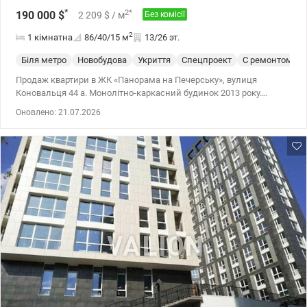
*
2
*
190 000
$
2 209
$
/ м
Без комісії
2
1 кімнатна
86/40/15
м
13/26 эт.
Біля метро
Новобудова
Укриття
Спецпроект
С ремонтом
Продаж квартири в ЖК «Панорама на Печерську», вулиця
Коновальця 44 а. Монолітно-каркасний будинок 2013 року.
Квартира розташована на 13-му поверсі 26 поверхового будинку.
Оновлено: 21.07.2026
Загальна площа 85,5 м2. Складається з окремих спальні,
великої кухні гостинної та має 2 санвузли. Висота стель - 3 м.
Двір із власною парковкою та дитячим майданчиком
Інфраструктура: Поруч школи, дитячі садки, супермаркети, кафе
та спортивні зали. Зручна транспортна розвязка дозволяє
швидко дістатися в будь який куточок міста. Є підземний
паркінг, слугує як укриття. Ціна 190000 у.о Моб. (096) 59-43-044
Віта, без комісії. valion.ua/1122600