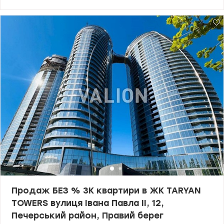
високоякісний ремонт з використанням самих дорогих
матеріалів світових виробників, укомплектована технікою
преміум класу і елітними італійськими меблями -Visionnaire і
Turri-ексклюзив і розкіш! Квартира вражає своєю просторістю та
комфортом-3 спальні,2 розкішні зали, велика кухня- ідальня,4 с/
у, гардеробна, терраса 18 м кв з зоною барбекю, дизанерськими
меблями і шикарним краєвидом на Киів. Охорона, консьєрж,
підземний паркінг. Ціна 725 000 у.о. 0673205847
Андрій,valion/1149718
Продаж БЕЗ % 3К квартири в ЖК TARYAN
TOWERS вулиця Івана Павла II, 12,
Печерський район, Правий берег