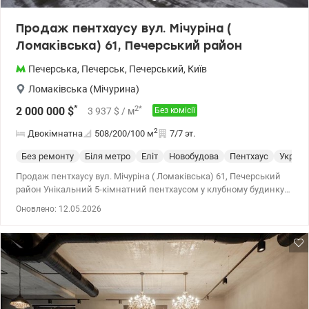
Продаж пентхаусу вул. Мічуріна (
Ломаківська) 61, Печерський район
Печерська
,
Печерськ
,
Печерський
,
Київ
Ломаківська (Мічурина)
*
2
*
2 000 000
$
3 937
$
/ м
Без комісії
2
Двокімнатна
508/200/100
м
7/7 эт.
Без ремонту
Біля метро
Еліт
Новобудова
Пентхаус
Укритт
Продаж пентхаусу вул. Мічуріна ( Ломаківська) 61, Печерський
район Унікальний 5-кімнатний пентхаусом у клубному будинку з
панорамними краєвидами на ботанічний сад ім. Гришка та
Оновлено: 12.05.2026
Дніпро. Загальна площа — 508 м² Простора тераса — 183 м²
Вільне планування — можливість організувати до 5 спалень
Великі панорамні вікна та максимум природного світла 2 великі
паркомісця у підземному паркінгу входять у вартість Переваги
будинку: -чотири житлові поверхи -монолітна залізобетонна
конструкція -лише 7 квартир -віконні системи Reynaers
-вентильований фасад Fundermax -ліфт Schindler на 12 осіб
-автономна система опалення Viessmann -центр очищення та