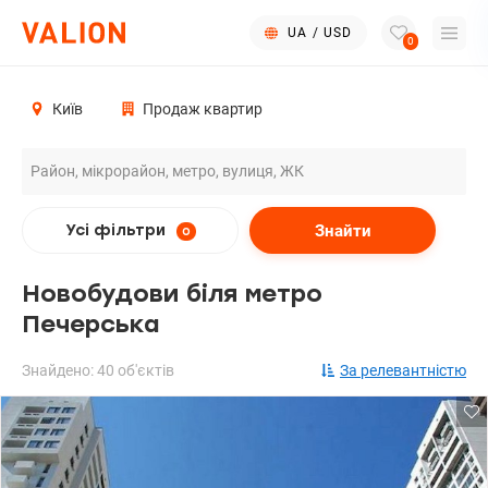
UA
/
USD
0
Київ
Продаж квартир
Знайти
Усі фільтри
0
Новобудови біля метро
Печерська
Знайдено: 40 об'єктів
За релевантністю