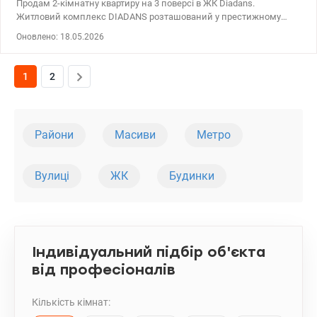
Продам 2-кімнатну квартиру на 3 поверсі в ЖК Diadans.
Житловий комплекс DIADANS розташований у престижному
Печерському районі Києва на вулиці Євгена Коновальця, 19.
Оновлено: 18.05.2026
Вигідне розташування: Комплекс знаходиться в центрі міста,
забезпечуючи зручний доступ до основних транспортних
артерій, станцій метро та розвиненої інфраструктури. т.044 200 10
1
2
80 Valion.ua/1128720
Райони
Масиви
Метро
Вулиці
ЖК
Будинки
Індивідуальний підбір об'єкта
від професіоналів
Кількість кімнат: