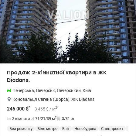
Продаж 2-кімнатної квартири в ЖК
Diadans.
Печерська
,
Печерськ
,
Печерський
,
Київ
Коновальця Євгена (Щорса)
,
ЖК Diadans
*
2
*
246 000
$
3 465
$
/ м
2
2 кімнати
71/21/39
м
3/31 эт.
Без ремонту
Біля метро
Еліт
Новобудова
Спецпроект
Пос