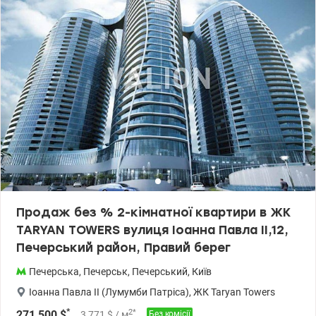
для релаксу та відновлення, окремі зали для групових
тренувань, секція боксу з рингом. SKY BRIDGE – бігова доріжка
на висоті пташиного польоту огинатиме кожен з трьох дахів веж.
Лобі з висотою стель 6 метрів як у найлюксовіших готелях світу,
який поєднується з галереєю преміальних бутіків та
преміальний супермаркет. Дитяча школа раннього розвитку.
Дитячий майданчик та ігрова зона всередині будинку. Консьєрж
та room-сервіс. Закрито територію з контролем доступу.
Цілодобовий відеоспостереження з постами охорони. 4-
рівневий паркінг на глибині 17,3 м може використовуватись як
надійне укриття. Планується влаштування захисного укриття
Shelter Zone з максимально можливим комфортом: кінотеатр та
кухня, дитяча кімната, коворкінг, медичний пункт. Ціна 477 000
у.е. Марина, тел.: 063 392 35 35 valion.ua/1148826
Продаж без % 2-кімнатної квартири в ЖК
TARYAN TOWERS вулиця Іоанна Павла II,12,
Печерський район, Правий берег
Печерська
,
Печерськ
,
Печерський
,
Київ
Іоанна Павла II (Лумумби Патріса)
,
ЖК Taryan Towers
*
2
*
271 500
$
3 771
$
/ м
Без комісії