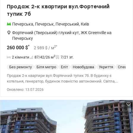
Продаж 2-к квартири вул.Фортечний
тупик 7б
Печерська
,
Печерськ
,
Печерський
,
Київ
Фортечний (Тверський) глухий кут
,
ЖК Greenville на
Печерську
*
2
*
260 000
$
2 989
$
/ м
2
2 кімнати
87/42/26
м
7/21 эт.
Без ремонту
Біля метро
Еліт
Новобудова
Укриття
Спецпр
Продаж 2-к квартири вул.Фортечний тупик 7б. В будинку є
котельня, генератор, будинок повністю автономний. Світла,
вікна на південь і схід. Сонце від світанку до заходу. Дуже великі
Оновлено: 13.07.2026
вікна. Перед вікнами не має інших будівель. Однакова відстань
до метро Палац Україна і Печерська - 600 метрів. 044 200 10 80
valion.ua/1137412