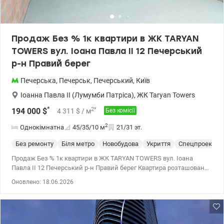
будинок по периметру. Біжіть над містом і насолоджуйтеся
краєвидом на 360 градусів. Комфорт та логістика: • Автономність
генератори на воду, ліфти, опалення. • 3 рівні підземного
паркінгу: Максимальна кількість паркомісць та безпека для
Продаж Без % 1к квартири в ЖК TARYAN
вашого авто. Сучасна система відеоспостереження та швидкісні
TOWERS вул. Іоана Павла II 12 Печерський
ліфти. • Бутік-зона: На першому поверсі між вежами
розташована галерея преміальних магазинів, кав’ярень та
р-н Правий берег
сервісів. • Система «Розумний дім»: Повний контроль над вашим
простором через смартфон. Ціна 725 500 у.о. Віктор 0935705384
Печерська
,
Печерськ
,
Печерський
,
Київ
valion.ua/1148700
Іоанна Павла II (Лумумби Патріса)
,
ЖК Taryan Towers
*
2
*
194 000
$
4 311
$
/ м
Без комісії
2
Однокімнатна
45/35/10
м
21/31 эт.
Без ремонту
Біля метро
Новобудова
Укриття
Спецпроект
Продаж Без % 1к квартири в ЖК TARYAN TOWERS вул. Іоана
Павла II 12 Печерський р-н Правий берег Квартира розташована
2 вежі на 21 поверсі 31 поверхового будинку Загальна площа
Оновлено: 18.06.2026
квартири 45.4 м2 TARYAN TOWERS — Ікона майбутнього на мапі
Києва Taryan Towers — це не просто нерухомість, це стиль життя,
де кожен елемент створений для вашого абсолютного комфорту
та безпеки. Вежі майбутнього, об'єднані скляними мостами,