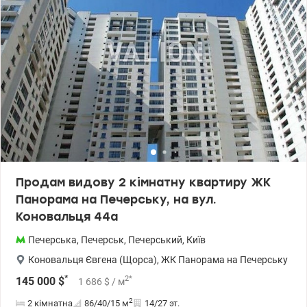
Продам видову 2 кімнатну квартиру ЖК
Панорама на Печерську, на вул.
Коновальця 44а
Печерська
,
Печерськ
,
Печерський
,
Київ
Коновальця Євгена (Щорса)
,
ЖК Панорама на Печерську
*
2
*
145 000
$
1 686
$
/ м
2
2 кімнатна
86/40/15
м
14/27 эт.