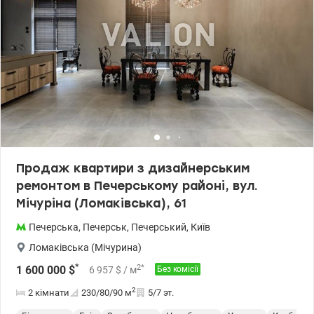
підготовки води -власний дитячий майданчик -всесезонний
відкритий басейн із пляжною зоною -спортивний зал із
тренажерами Technogym -BBQ-зона на терасі -приміщення для
зберігання велосипедів -цілодобова охорона та
відеоспостереження Локація поєднує приватність, тишу та
близькість до центру Києва — лише 50 метрів до одного з
найбільших парків столиці. 2000000 у.е., без комісії Моб. (096) 59-
43-044 Віта, valion.ua/1150368
Продаж квартири з дизайнерським
ремонтом в Печерському районі, вул.
Мічуріна (Ломаківська), 61
Печерська
,
Печерськ
,
Печерський
,
Київ
Ломаківська (Мічурина)
*
2
*
1 600 000
$
6 957
$
/ м
Без комісії
2
2 кімнати
230/80/90
м
5/7 эт.