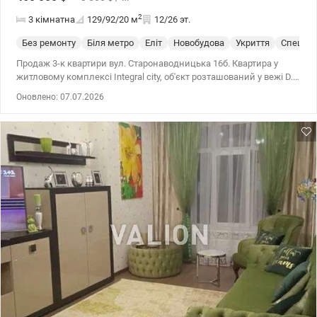
2
3 кімнатна
129/92/20
м
12/26 эт.
Без ремонту
Біля метро
Еліт
Новобудова
Укриття
Спецпр
Продаж 3-к квартири вул. Старонаводницька 16б. Квартира у
житловому комплексі Integral city, об'єкт розташований у вежі D.
044 200 10 80 Valion.ua/1149433
Оновлено: 07.07.2026