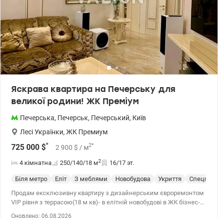
Яскрава квартира на Печерську для
великої родини! ЖК Преміум
Печерська
,
Печерськ
,
Печерський
,
Київ
Лесі Українки
,
ЖК Премиум
*
2
*
725 000
$
2 900
$
/ м
2
4 кімнатна
250/140/18
м
16/17 эт.
Біля метро
Еліт
З меблями
Новобудова
Укриття
Спецпрое
Продам ексклюзивну квартиру з дизайнерським євроремонтом
VIP рівня з террасою(18 м кв)- в елітній новобудові в ЖК бізнес-
класу Преміум в центрі Печерська.В квартирі виконаний
Оновлено: 06.08.2026