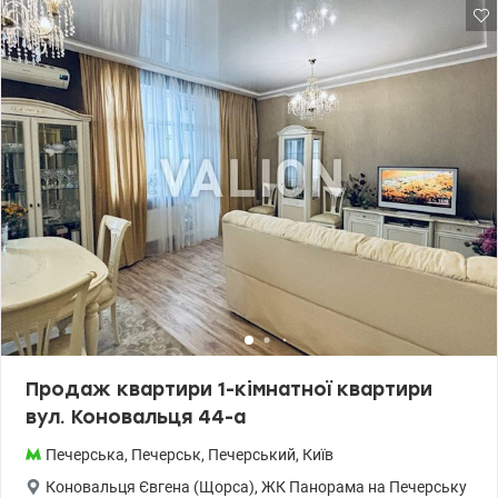
поверх 9/26 - висота стелі 2,85 м2 - дизайнерський ремонт з
якісними меблями та технікою - планування: велика вітальня
об'єднана з кухнею, затишна спальня з балконом, ванна
кімната, гардеробна, гостьовий санвузол - монолітно-каркасний
будинок 2011 року будівництва - клас бізнес - централізоване
опалення - резервне живлення (генератор) - пропускна система
- консьєрж сервіс та охорона, відеонагляд - наземний і
трирівневий підземний паркінг Інфраструктура: - тиха й затишна
локація будинку, поза межами інтенсивного руху, всього 5
хвилин пішки до станції метро «Печерська» - поруч КНУКіМ,
супермаркети, навчальні заклади, ресторани, медичні установи
- будинок має свою інфраструктуру: кафе, ресторани, салони
краси, магазини Телефонуйте для запису на перегляд ціна
214000 у.о. 0937470721 Наталя valion.ua/1147883
Продаж квартири 1-кімнатної квартири
вул. Коновальця 44-а
Печерська
,
Печерськ
,
Печерський
,
Київ
Коновальця Євгена (Щорса)
,
ЖК Панорама на Печерську