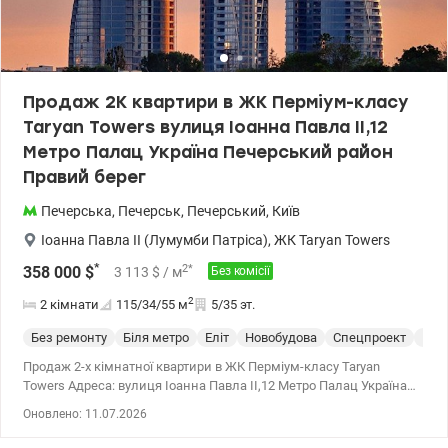
сервісами, бутіками, ресторанами та кафе. Для Taryan Towers
спроектований лайфстайл-курорт TSARSKY, який включає
спортивний зал із зоною спа, саунами, хаммамом, соляною
кімнатою. Родзинка спортивного комплексу 2 басейни:
відкритий басейн із зоною відпочинку та шезлонгами на даху, а
Продаж 2К квартири в ЖК Перміум-класу
критий 25-метровий басейн у фітнес-клубі. Великий досвід
Taryan Towers вулиця Іоанна Павла II,12
допомоги по купівлі квартир за державними програмами,
безготівковий розрахунок: 1) Є-оселя (єОселя), єВідновлення,
Метро Палац Україна Печерський район
Сертифікат, 2) Житло для ВПО та військових (постанова 280 та
Правий берег
інші), Молодіжний кредит Телефонуйте та приходьте на
перегляд. Ціна 458500 у.о. Без комісії 0968144949 Едуард
Печерська
,
Печерськ
,
Печерський
,
Київ
valion.ua/1148679
Іоанна Павла II (Лумумби Патріса)
,
ЖК Taryan Towers
*
2
*
358 000
$
3 113
$
/ м
Без комісії
2
2 кімнати
115/34/55
м
5/35 эт.
Без ремонту
Біля метро
Еліт
Новобудова
Спецпроект
Пос
Продаж 2-х кімнатної квартири в ЖК Перміум-класу Taryan
Towers Адреса: вулиця Іоанна Павла II,12 Метро Палац Україна
Печерський район Правий берег Вежа номер 2 2 кімнатна
Оновлено: 11.07.2026
квартира загальною площею 115,3м2, знаходиться на 5 поверсі
35-ти поверхового будинку. Панорамні вікна. Тип планування 2F.