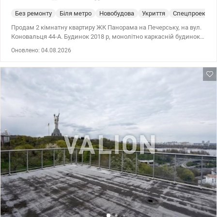
Без ремонту
Біля метро
Новобудова
Укриття
Спецпроект
Продам 2 кімнатну квартиру ЖК Панорама на Печерську, на вул.
Коновальця 44-А. Будинок 2018 р, монолітно каркасній будинокі
з цегли. Квартира площею знаходиться на 15 поверсі 27
Оновлено: 04.08.2026
поверхового будинку. Загальна площа квартири-85.6 кв.м Має
ергономічне планування, можливо перепланування в 3-х
кімнатну. - Два санвузли, є балкон. - Стан квартири, після
забудовника: рівна стяжка на полу, утеплені стіни, якісні
металопластикові вікна, повірені лічильники на електроенергію,
тепло та воду. - З вікон квартири, відкривається дивовижна
панорама на Печерськ. - Квартира чудово підходить як для
власного проживання, так і під оренду. - 3 ліфти в під’їзді. ЖК з
закритою територією та власною інфраструктурою: цілодобова
охорона, камери по периметру, консьєрж сервіс, дитячі
майданчики, магазини, салони, підземний паркінг. Ідеальна
локація, 5 хв до метро Печерська. Чудовва пропозиція в центрі
міста в обжитому комплексі. Ціна 145 000 у.о Печерський район.
вул. Коновальця 44-А. ЖК Панорама на Печерську Світална, тел.
096-126-02-44 valion.ua/1152910