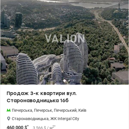
санвузла, гардероб). В квартирі новий дизайнерський
ремонт,техніка преміум сегменту. Продумано все до дрібниць. В
квартирі все нове, ніхто не жив. Переваги розташування ЖК:
фасад будинку утеплений комбінованою системою утеплення
від провідних виробників; Вікна панорамні. висота стелі - 3 м.;
оздоблення коридорів та холів виконане з керамограніту;
підземний паркінг з прямим доступом до ліфту; рецепція та
зона - лоббі; охорона 24/7 , відеоспостереження; в будинку 3
безшумні скоросні ліфти фірмы KENO (Фінляндія), двухрівневий
паркінг. закрита територія, въїзд тільки при наявності ключа.
Відмінно розвинена інфраструктура Анна +380974319290 Ціна
444000 у.о. valion.ua/1017350
Продаж 3-к квартири вул.
Старонаводницька 16б
Печерська
,
Печерськ
,
Печерський
,
Київ
Старонаводницька
,
ЖК Intergal City
*
2
*
460 000
$
3 566
$
/ м