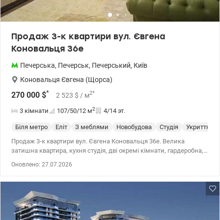
Продаж 3-к квартири вул. Євгена
Коновальця 36е
Печерська
,
Печерськ
,
Печерський
,
Київ
Коновальця Євгена (Щорса)
*
2
*
270 000
$
2 523
$
/ м
2
3 кімнати
107/50/12
м
4/14 эт.
Біля метро
Еліт
З меблями
Новобудова
Студія
Укриття
Продаж 3-к квартири вул. Євгена Коновальця 36е. Велика
затишна квартира, кухня студія, дві окремі кімнати, гардеробна,
великий коридор, два санвузла, засклений великий балкон,
Оновлено: 27.07.2026
стеля 3 м, ламінат, сучасний якісний ремонт, меблі. В домі є
підземний паркін, розвинена інфраструктура, аптеки, банки,
пошта, школи, садочки, магазини, торгові центри. 044 200 10 80
valion.ua/1146807