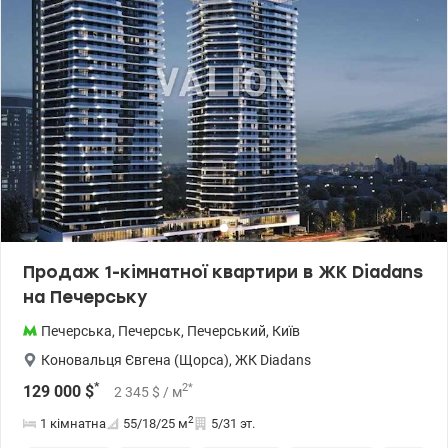
Продаж 1-кімнатної квартири в ЖК Diadans
на Печерську
Печерська
,
Печерськ
,
Печерський
,
Київ
Коновальця Євгена (Щорса)
,
ЖК Diadans
*
2
*
129 000
$
2 345
$
/ м
2
1 кімнатна
55/18/25
м
5/31 эт.