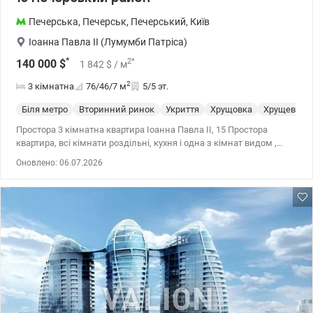
Печерська
,
Печерськ
,
Печерський
,
Київ
Іоанна Павла II (Лумумби Патріса)
*
2
*
140 000
$
1 842
$
/ м
2
3 кімнатна
76/46/7
м
5/5 эт.
Біля метро
Вторинний ринок
Укриття
Хрущовка
Хрущевка
Простора 3 кімнатна квартира Іоанна Павла ІІ, 15 Простора
квартира, всі кімнати роздільні, кухня і одна з кімнат видом ,
інші дві кімнати одна з балконом у тихий зелений двір з
Оновлено: 06.07.2026
великою альтанкою і дитячим майданчиком. Двір не прохідний,
закритий шлагбаумом, завжди є місце поставити авто.
документи більше 3 років, податки за покупцем 044 200 10 80
Valion.ua/1135891