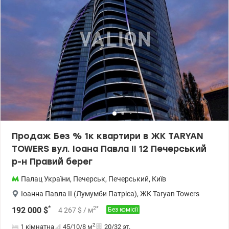
Продаж Без % 1к квартири в ЖК TARYAN
TOWERS вул. Іоана Павла II 12 Печерський
р-н Правий берег
Палац України
,
Печерськ
,
Печерський
,
Київ
Іоанна Павла II (Лумумби Патріса)
,
ЖК Taryan Towers
*
2
*
192 000
$
4 267
$
/ м
Без комісії
2
1 кімнатна
45/10/8
м
20/32 эт.