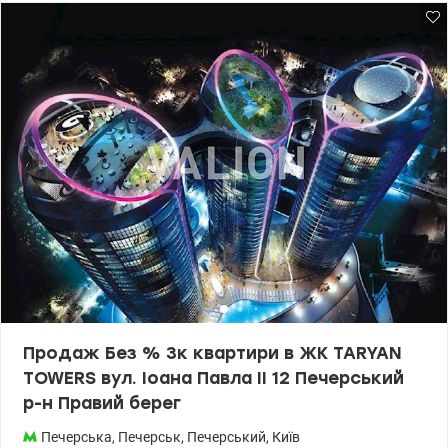
Формат lifestyle-клубу TSARSKY з великим відкритим 43-
метровим та критим 25-метровим басейнами, дитячим
басейном, фітнес-зоною, сауною, хамамом та SPA, аквалаунж
для релаксу та відновлення, окремі зали для групових
тренувань, секція боксу з рингом, солярій. SKY BRIDGE – бігова
доріжка на висоті пташиного польоту огинатиме кожен з трьох
дахів веж. Дитяча школа раннього розвитку. Дитячий
майданчик та ігрова зона всередині будинків. Лоббі з висотою
стель 6 метрів як у найлюксовіших готелях світу яке
об’єднується з галереєю преміальних бутиків та преміальний
супермаркет. Консьєрж та room-сервіс. Закрита територія з
контролем доступу. Цілодобовий відеонагляд з постами
охорони. 4-рівневий паркінг на глибині 17,3 м, може
використовуватися як надійне укриття. Shelter Zone з
максимально можливим комфортом: кінотеатр та кухня, дитяча
кімната, коворкінг, медичний пункт. Ціна 464 500 у.о. Марина,
тел.: 063 392 35 35 valion.ua/1148753
Продаж Без % 3к квартири в ЖК TARYAN
TOWERS вул. Іоана Павла II 12 Печерський
р-н Правий берег
Печерська
,
Печерськ
,
Печерський
,
Київ