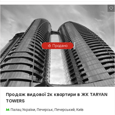
200 10 80 valion.ua/1052504
Продано
Продаж видової 2к квартири в ЖК TARYAN
TOWERS
Палац України
,
Печерськ
,
Печерський
,
Київ