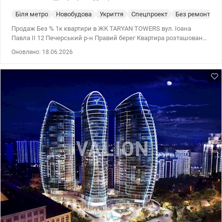
Біля метро
Новобудова
Укриття
Спецпроект
Без ремонта
Продаж Без % 1к квартири в ЖК TARYAN TOWERS вул. Іоана
Павла II 12 Печерський р-н Правий берег Квартира розташована
2 вежі на 20 поверсі 31 поверхового будинку Загальна площа
Оновлено: 18.06.2026
квартири 45.4 м2 TARYAN TOWERS — Ікона майбутнього на мапі
Києва Taryan Towers — це не просто нерухомість, це стиль життя,
де кожен елемент створений для вашого абсолютного комфорту
та безпеки. Вежі майбутнього, об'єднані скляними мостами,
відкривають можливості, яких немає в жодному іншому проєкті.
Унікальна інфраструктура «Life-Style»: • На даху першої вежі:
Авторський панорамний ресторан з терасою під відкритим
небом та неймовірним видом на центр Києва. • На даху другої
вежі: Зелений парк та зона відпочинку — оаза тиші та свіжого
повітря на висоті пташиного польоту. • На даху третьої вежі:
Власний планетарій — для тих, хто прагне торкнутися зірок, не
виходячи з дому. Спорт на межі можливостей: • Fitness & SPA
TSARSKY: Унікальний спортивний простір на другому поверсі.
Преміальний тренажерний зал, басейни та зона релаксації
світового рівня. • Панорамна бігова доріжка: Для поціновувачів
кардіо — професійна доріжка на рівні 30-го поверху, що огинає
будинок по периметру. Біжіть над містом і насолоджуйтеся
краєвидом на 360 градусів. Комфорт та логістика: • Автономність