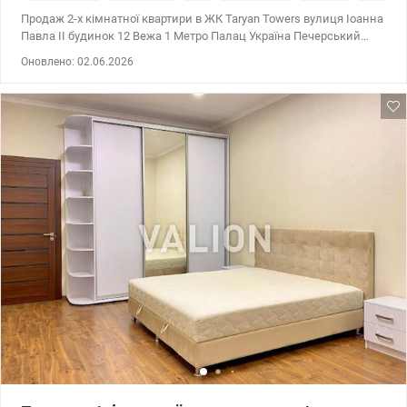
Продаж 2-х кімнатної квартири в ЖК Taryan Towers вулиця Іоанна
Павла II будинок 12 Вежа 1 Метро Палац Україна Печерський
район Правий берег Квартира знаходиться на 7 поверсі 35-ти
Оновлено: 02.06.2026
поверхового будинку, загальною площею 120,2м2, кількість
кімнат: дві – 45м2, кухня-вітальня 30м2, тераса 25м2, два
санвузла, дві гардеробні кімнати. Панорамні вікна. Тип
планування 2F. Житловий комплекс преміум-класу. Комплекс
складається із трьох Веж, кожна має свою концепцію на даху. У
першій вежі буде розташований панорамний ресторан з
краєвидами на Київ, на даху другої вежі - парк просто неба, а на
даху третьої - кінотеатр, планетарій та музей майбутнього із
зоною інновацій та розваг. Всі Вежі з'єднано скляними мостами,
для прогулянок на висоті пташиного польоту. У стілобатній
частині - розміститься галерея бутиків, супермаркет преміум-
класу, кафе, центр дитячого розвитку, лайф-стайл курорт Tsarsky:
спортивна зала, зона спа і відпочинку, 2 басейни, з відкритою
зоною шезлонгів та інші об'єкти інфраструктури. Taryan Towers —
це житловий комплекс преміум-класу, перша, друга вежа якого
вже в експлуатації. Всього в комплексі передбачено три
багатоповерхівки. Комплекс задовольнить навіть
найвибагливіших мешканців, завдяки власній інфраструктурі та
розкішному дизайну. Територію навколо комплексу
прикрашатиме стильний ландшафтний дизайн та невеликі