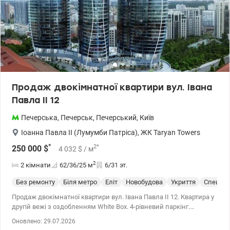
Продаж двокімнатної квартири вул. Івана
Павла ІІ 12
Печерська
,
Печерськ
,
Печерський
,
Київ
Іоанна Павла II (Лумумби Патріса)
,
ЖК Taryan Towers
*
2
*
250 000
$
4 032
$
/ м
2
2 кімнати
62/36/25
м
6/31 эт.
Без ремонту
Біля метро
Еліт
Новобудова
Укриття
Спецпр
Продаж двокімнатної квартири вул. Івана Павла ІІ 12. Квартира у
другій вежі з оздобленням White Box. 4-рівневий паркінг.
Консьєрж та room-сервіс. Закрита територія із контролем
Оновлено: 29.07.2026
доступу. Цілодобове відеоспостереження з постами охорони. 044