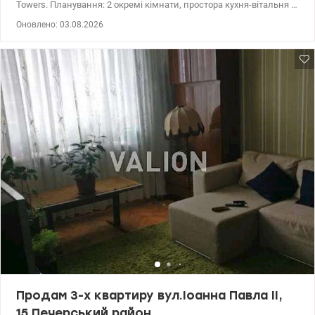
Towers. Планування: 2 окремі кімнати, простора кухня-вітальня з
панорамними вікнами, два окремі санвузли, гардеробна
Оновлено: 03.08.2026
кімната. Також є в наявності паркомісця на продаж, що
забезпечать комфортне та безпечне зберігання вашого авто. 044
200 10 80 valion.ua/1139360
Продам 3-х квартиру вул.Іоанна Павла II,
15 Печерський район