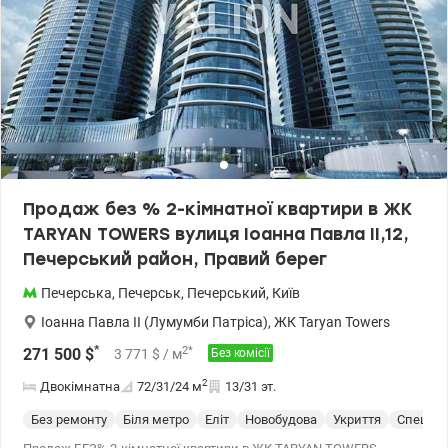
Дитячий майданчик та ігрова зона всередині будинку. Консьєрж
та room-сервіс. Закрито територію з контролем доступу.
Цілодобовий відеоспостереження з постами охорони. 4-
рівневий паркінг на глибині 17,3 м може використовуватись як
надійне укриття. Планується влаштування захисного укриття
Shelter Zone з максимально можливим комфортом: кінотеатр та
кухня, дитяча кімната, коворкінг, медичний пункт. Ціна 477 000
у.е. Марина, тел.: 063 392 35 35 valion.ua/1148826
Продаж без % 2-кімнатної квартири в ЖК
TARYAN TOWERS вулиця Іоанна Павла II,12,
Печерський район, Правий берег
Печерська
,
Печерськ
,
Печерський
,
Київ
Іоанна Павла II (Лумумби Патріса)
,
ЖК Taryan Towers
*
2
*
271 500
$
3 771
$
/ м
Без комісії
2
Двокімнатна
72/31/24
м
13/31 эт.
Без ремонту
Біля метро
Еліт
Новобудова
Укриття
Спецпр