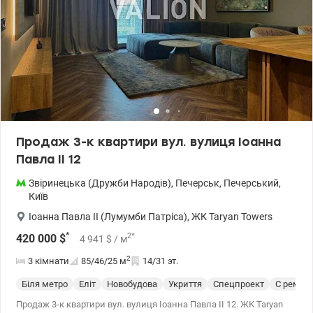
метро (10-15хв). знаходяться станцї метро «Дружби народів» і
«Палац Україна». Ціна 165000у.о. тел. 050-146-45-76 Інна,
valion.ua/1079504
Продаж 3-к квартири вул. вулиця Іоанна
Павла II 12
Звіринецька (Дружби Народів)
,
Печерськ
,
Печерський
,
Київ
Іоанна Павла II (Лумумби Патріса)
,
ЖК Taryan Towers
*
2
*
420 000
$
4 941
$
/ м
2
3 кімнати
85/46/25
м
14/31 эт.
Біля метро
Еліт
Новобудова
Укриття
Спецпроект
С ремон
Продаж 3-к квартири вул. вулиця Іоанна Павла II 12. ЖК Taryan