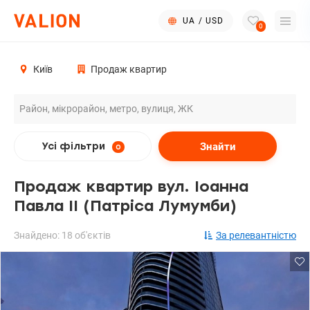
UA
/
USD
0
Київ
Продаж квартир
Знайти
Усі фільтри
0
Продаж квартир вул. Іоанна
Павла II (Патріса Лумумби)
Знайдено: 18 об'єктів
За релевантністю