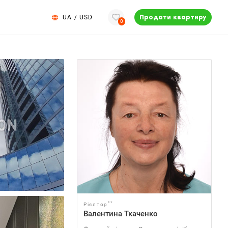
UA
/
USD
Продати квартиру
0
**
Рієлтор
Валентина Ткаченко