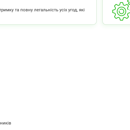
мку та повну легальність усіх угод, які
ьників