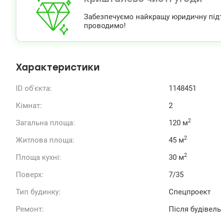
Забезпечуємо найкращу юридичну підтри
проводимо!
Характеристики
ID об'єкта:
1148451
Кімнат:
2
2
Загальна площа:
120 м
2
Житлова площа:
45 м
2
Площа кухні:
30 м
Поверх:
7/35
Тип будинку:
Спецпроект
Ремонт:
Після будівел