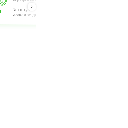
Гарантуємо повний комплекс супроводу та проведення 
можливе для полегшення процесу.