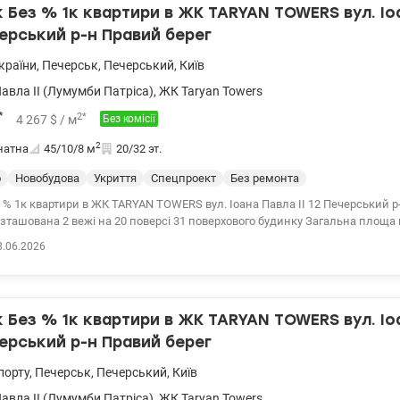
Без % 1к квартири в ЖК TARYAN TOWERS вул. Іо
ечерський р-н Правий берег
країни
,
Печерськ
,
Печерський
,
Київ
Павла II (Лумумби Патріса)
,
ЖК Taryan Towers
*
2
*
4 267
$
/ м
Без комісії
2
натна
45/10/8
м
20/32 эт.
о
Новобудова
Укриття
Спецпроект
Без ремонта
% 1к квартири в ЖК TARYAN TOWERS вул. Іоана Павла II 12 Печерський р
зташована 2 вежі на 20 поверсі 31 поверхового будинку Загальна площа 
RS — Ікона майбутнього на мапі Києва Taryan Towers — це не просто нер
8.06.2026
, де кожен елемент створений для вашого абсолютного комфорту та без
о, об'єднані скляними мостами, відкривають можливості, яких немає в
ікальна інфраструктура «Life-Style»: • На даху першої вежі: Авторський п
терасою під відкритим небом та неймовірним видом на центр Києва. • На 
Без % 1к квартири в ЖК TARYAN TOWERS вул. Іо
ий парк та зона відпочинку — оаза тиші та свіжого повітря на висоті пташ
тьої вежі: Власний планетарій — для тих, хто прагне торкнутися зірок, не 
ечерський р-н Правий берег
жі можливостей: • Fitness & SPA TSARSKY: Унікальний спортивний прості
порту
,
Печерськ
,
Печерський
,
Київ
еміальний тренажерний зал, басейни та зона релаксації світового рівня.
жка: Для поціновувачів кардіо — професійна доріжка на рівні 30-го поверху
Павла II (Лумумби Патріса)
,
ЖК Taryan Towers