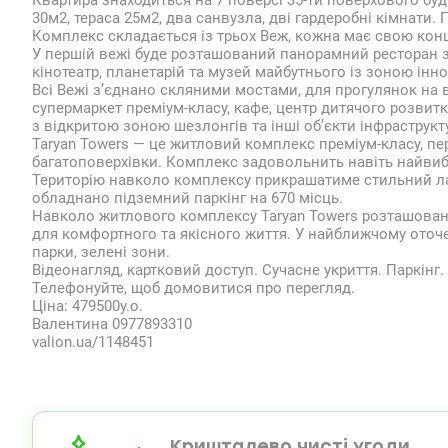
Квартира знаходиться на 7 поверсі 35-ти поверхового буди
30м2, тераса 25м2, два санвузла, дві гардеробні кімнати
Комплекс складається із трьох Веж, кожна має свою конц
У першій вежі буде розташований панорамний ресторан з к
кінотеатр, планетарій та музей майбутнього із зоною інно
Всі Вежі з’єднано скляними мостами, для прогулянок на в
супермаркет преміум-класу, кафе, центр дитячого розвитку
з відкритою зоною шезлонгів та інші об’єкти інфраструкт
Taryan Towers — це житловий комплекс преміум-класу, пер
багатоповерхівки. Комплекс задовольнить навіть найвиб
Територію навколо комплексу прикрашатиме стильний ла
обладнано підземний паркінг на 670 місць.
Навколо житлового комплексу Taryan Towers розташована
для комфортного та якісного життя. У найближчому оточе
парки, зелені зони.
Відеонагляд, картковий доступ. Сучасне укриття. Паркінг.
Телефонуйте, щоб домовитися про перегляд.
Ціна: 479500у.о.
Валентина 0977893310
valion.ua/1148451
Кришталево чисті угоди