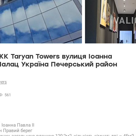
ЖК Taryan Towers вулиця Іоанна
 Палац Україна Печерський район
wers
561
 Іоанна Павла II
н Правий берег