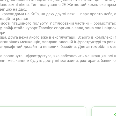
нку, загальною площею 120,2м2, кількість кімнат: дві – 45м2,
. Панорамні вікна. Тип планування 2F. Житловий комплекс прем
епцію на даху.
раєвидами на Київ, на даху другої вежі – парк просто неба, а 
вацій та розваг.
исоті пташиного польоту. У стілобатній частині – розміститься
, лайф-стайл курорт Tsarsky: спортивна зала, зона спа і відпоч
ури.
ша, друга вежа якого вже в експлуатації. Всього в комплексі
агливіших мешканців, завдяки власній інфраструктурі та роз
ндшафтний дизайн та невеликі басейни. Для автомобілів ме
 розвинута інфраструктура, яка забезпечить мешканцям всі н
нні мешканцям будуть доступні магазини, ресторани, банки, ос