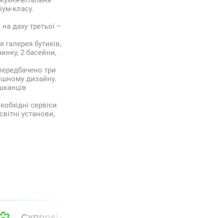
 кухня-вітальня
іум-класу.
на даху третьої –
 галерея бутиків,
инку, 2 басейни,
 передбачено три
кішному дизайну.
шканців
еобхідні сервіси
вітні установи,
Супровід від А до Я