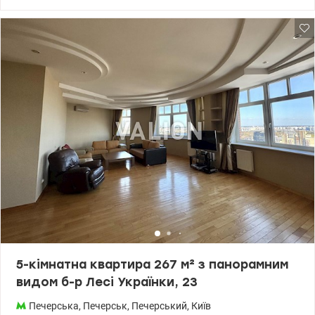
28 квюм, кухня 6 кв.м 2 окремі кімнати, двостороннє
планування,балкон. Стан- під ремонт. Будинок розташований в
тихому місці , має затишний дворик поряд з зеленим
сквериком. Є місце для прогулянок . Поряд ст.м Печерська,
магазини та кафе. Ціна 70000 у.о Печерський район бульвар Лесі
Украінки 14а Ціна 70000 у.о. Світлана. тел. 096-126-02-44
valion.ua/1153329
5-кімнатна квартира 267 м² з панорамним
видом б-р Лесі Українки, 23
Печерська
,
Печерськ
,
Печерський
,
Київ