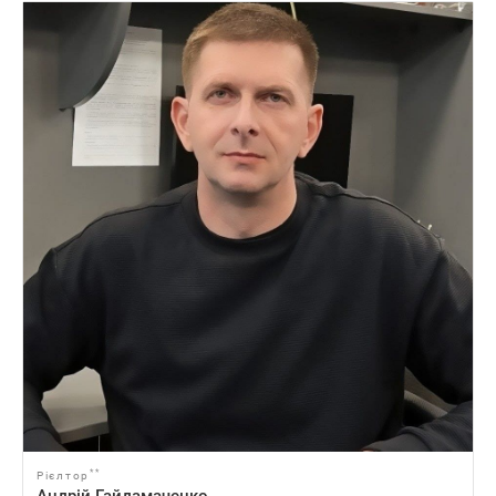
**
Рієлтор
Андрій Гайдамаченко