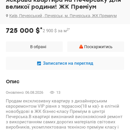
великої родини! ЖК Преміум
Київ, Печерський , Печерськ, м. Печерська, ЖК Премиум
*
725 000
$
2
*
2 900
$
за м
В обрані
Поскаржитись
Записатися на перегляд
Опис
Оновлено: 06.08.2026
13
Продам ексклюзивну квартиру з дизайнерським
євроремонтом VIP рівня з террасою(18 м кв)- в елітній
новобудові в ЖК бізнес-класу Преміум в центрі
Печерська.В квартирі виконаний високоякісний ремонт
з використанням самих дорогих матеріалів світових
виробників, укомплектована технікою преміум класу і