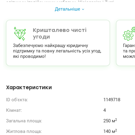
елітними італійськими меблями -Visionnaire і Turri-
ексклюзив і розкіш! Квартира вражає своєю
Детальніше
просторістю та комфортом-3 спальні,2 розкішні зали,
велика кухня- ідальня,4 с/у, гардеробна, терраса 18 м кв
з зоною барбекю, дизанерськими меблями і шикарним
краєвидом на Киів. Охорона, консьєрж, підземний
Кришталево чисті
паркінг. Ціна 725 000 у.о. 0673205847
угоди
Андрій,valion/1149718
Забезпечуємо найкращу юридичну
Гара
підтримку та повну легальність усіх угод,
та пр
які проводимо!
можл
Характеристики
ID об'єкта:
1149718
Кімнат:
4
2
Загальна площа:
250 м
2
Житлова площа:
140 м