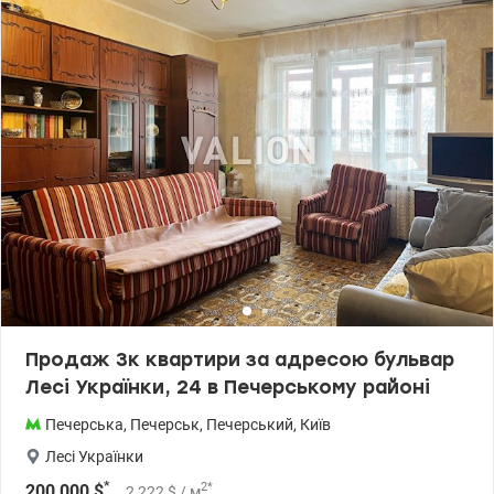
Окрема прачечна кімната Переваги: ✨ Власна сауна — для
відпочинку без виходу з дому ✨ 3 балкони з гарним видом на
місто ✨ Кухня повністю укомплектована (холодильник,
посудомийна машина, духова піч) ✨ Будинок із генератором —
комфорт навіть під час відключень Квартира ідеально підійде
для сім’ї або тих, хто цінує простір, комфорт і центральну
локацію. Є відео квартири — надішлю за запитом. Ціна - 370 000
у.е без комісіі для покупця. 0672353314 Ірина. valion.ua/1148416
Продаж 3к квартири за адресою бульвар
Лесі Українки, 24 в Печерському районі
Печерська
,
Печерськ
,
Печерський
,
Київ
Лесі Українки
*
2
*
200 000
$
2 222
$
/ м