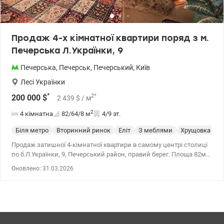
Продаж 4-х кімнатної квартири поряд з м.
Печерська Л.Українки, 9
Печерська
,
Печерськ
,
Печерський
,
Київ
Лесі Українки
*
2
*
200 000
$
2 439
$
/ м
2
4 кімнатна
82/64/8
м
4/9 эт.
Біля метро
Вторинний ринок
Еліт
З меблями
Хрущовка
Х
Продаж затишної 4-кімнатної квартири в самому центрі столиці
по б.Л.Українки, 9, Печерський район, правий берег. Площа 82м2,
4/9 поверхового будинку. Тепла цегляна «брежневка», збудована
Оновлено: 31.03.2026
у 1965 році. Квартира з ремонтом, роздільним санвузлом,
якісними меблями та балконом, що виходить у тихий та
затишний двір. У квартирі три окремі спальні з трьома
окремими ліжками та вітальня з кутовим розкладним диваном.
У кожній кімнаті є кондиціонер. Засклений балкон, вікна
виходять на три сторони. На кухні газова плита, духовка,