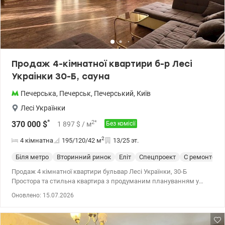
Продаж 4-кімнатної квартири б-р Лесі
Украінки 30-Б, сауна
Печерська
,
Печерськ
,
Печерський
,
Київ
Лесі Українки
*
2
*
370 000
$
1 897
$
/ м
Без комісії
2
4 кімнатна
195/120/42
м
13/25 эт.
Біля метро
Вторинний ринок
Еліт
Спецпроект
С ремонтом
Продаж 4 кімнатної квартири бульвар Лесі Українки, 30-Б
Простора та стильна квартира з продуманим плануванням у
самому серці Києва — ідеальний варіант для комфортного
Оновлено: 15.07.2026
життя. Основні характеристики: ▪️ Площа — 195 м² ▪️ 13 поверх із
25 ▪️ Велика світла вітальня + окреме робоче місце ▪️ 3 окремі
спальні з місткими шафами ▪️ 3 санвузли (джакузі + 2 душові) ▪️