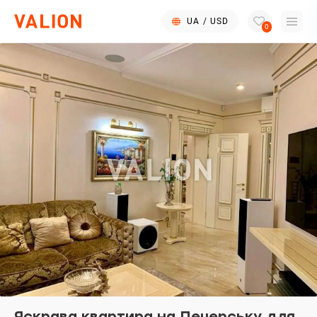
UA
/
USD
0
Яскрава квартира на Печерську для