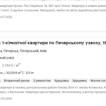
льв. Лесі Українки 7в. ЖК Jack House. Квартира з новим ремонтом у
стилі. З однією спальнею. Матеріали, меблі та світло виробництва Італії,
.ua/1146575
0.07.2026
1-кімнатної квартири по Печерському узвозу, 1
ка
,
Печерськ
,
Печерський
,
Київ
кий узвіз
2
*
2 344
$
/ м
2
на
32/20/8
м
2/5 эт.
о
Вторинний ринок
З ремонтом
Хрущовка
Хрущевка
Жилое сос
вартири в тихому центральному районі Києва, біля ст. метро Кловська. 
рсі, з балконом. Квартира одностороння, тепла взимку, а влітку прохолодна. Буд
їзди охайні, код.замок, парковка. Поруч магазин, кафе та ресторани, БЦ Car
2.05.2026
ська фортеця, посольство Болгарії, Генеральна прокуратура України. 044 2
128724