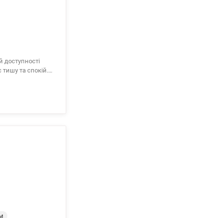
ій доступності
 тишу та спокій.
м