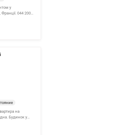
 Франції. 044 200
5
тояние
Квартира на
инок у
negie Center, БЦ
00 10 80