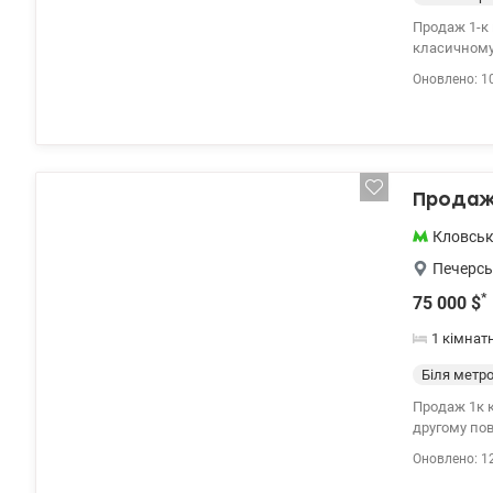
Продаж 1-к квартири бу
класичному 
10 80 valion
Оновлено: 1
Продаж 
Кловсь
Печерсь
*
75 000
$
1 кімнат
Біля метр
Продаж 1к к
другому пове
дворі, під'
Оновлено: 1
Парус, Київ
Valion.ua/1