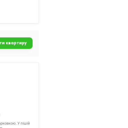
сантехнічне
и. Будинок
бізнесу. Стелі 3,2
 та ресторани,
пинка транспорту у
Інна 095 233 13 13
ти квартиру
арковкою. У пішій