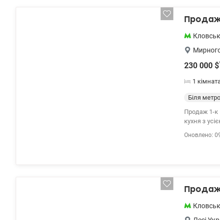
Продаж 
Кловсь
Мирного
230 000
$
1 кімнат
Біля метр
Продаж 1-к квартири вул
кухня з усі
квартирі дв
Оновлено: 0
лоджія обла
який можна 
Продаж 
Кловсь