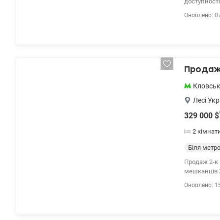
доступності
Маріїнський
Оновлено: 0
valion.ua/1
Продаж 
Кловсь
Лесі Укр
329 000
$
2 кімнат
Біля метр
Продаж 2-к 
мешканців Ж
великою ку
Оновлено: 1
дорогих мат
технікою пр
Поруч з буд