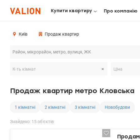
Купити квартиру
Про компанію
Київ
Продаж квартир
Продаж квартир метро Кловська
1 кімнатні
2 кімнатні
3 кімнатні
Новобудови
Знайдено: 15 об'єктів
Продам 