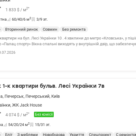
аїнки
*
2
*
1 833
$
/ м
2
атна
60/40/6
м
3/9 эт.
о
Вторинний ринок
Совмин
Без ремонта
квартири на бул. Лесі Українки 10 . 4 хвилини до метро «Кловська», у піш
 «Палац спорту» Вікна спальні виходять у внутрішній двір, що забезпечує
стю під ремонт. 044 200 10 80 valion.ua/1146767
0.07.2026
1-к квартири бульв. Лесі Українки 7в
ка
,
Печерськ
,
Печерський
,
Київ
аїнки
,
ЖК Jack House
*
2
*
4 074
$
/ м
Без комісії
2
на
54/20/24
м
15/31 эт.
о
Еліт
З меблями
Новобудова
Укриття
Спецпроект
С ремонто