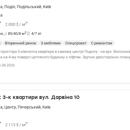
ка
,
Поділ
,
Подільський
,
Київ
ка
*
2
*
2 000
$
/ м
2
на
85/40/8
м
4/7 эт.
о
Вторинний ринок
З меблями
Спецпроект
С ремонтом
простора 3-кімнатна квартира в самому центрі Подолу - на вул. Волоська
 на 4-му поверсі цегляного будинку з ліфтом. Зручне двостороннє плану
 вул. Волоську та в тихий зелений двір. Загальна площа - 85 м ². Викона
6.08.2026
овністю готова до проживання. Всі меблі залишаються новим власникам
власне паркомісце у дворі просто під вікнами, що є великою рідкістю дл
а. Будинок розташований в пішій доступності від метро «Контрактова п
торанів, кафе, супермаркетів, шкіл та дитячих садків. Ціна 175 000 у.о. А
930
3-к квартири вул. Дарвіна 10
ка
,
Центр
,
Печерський
,
Київ
*
2
*
2 113
$
/ м