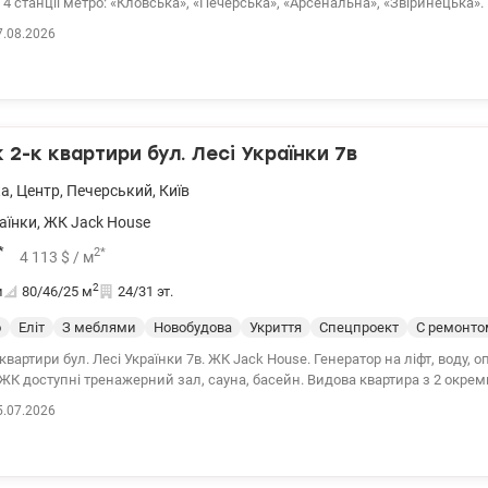
 4 станції метро: «Кловська», «Печерська», «Арсенальна», «Звіринецька».
 парк та Парк Слави. Продається з меблями та побутовою технікою. 044 
7.08.2026
151961
2-к квартири бул. Лесі Українки 7в
ка
,
Центр
,
Печерський
,
Київ
аїнки
,
ЖК Jack House
*
2
*
4 113
$
/ м
2
и
80/46/25
м
24/31 эт.
о
Еліт
З меблями
Новобудова
Укриття
Спецпроект
С ремонто
квартири бул. Лесі Українки 7в. ЖК Jack House. Генератор на ліфт, воду, 
К доступні тренажерний зал, сауна, басейн. Видова квартира з 2 окре
хнею та 2 повноцінними санвузлами, з дизайнерським ремонтом з вик
5.07.2026
еріалів. Квартира повністю укомплектована всіма необхідними меблями
еміум класу відомих європейських виробників. Підлога з підігрівом. Три
инком ст.м. Кловська. 044 200 10 80 valion.ua/1151428