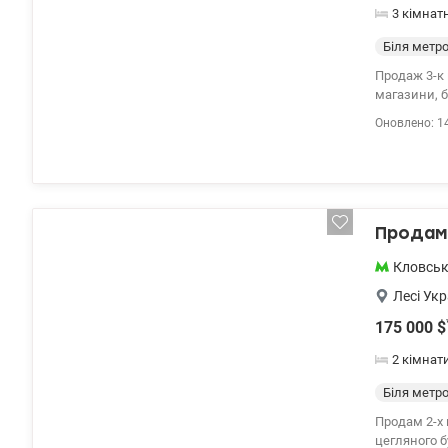
3 кімнат
Біля метр
Продаж 3-к квартири вул. Дарв
магазини, бізнес-центри. У пішій доступнос
двостороння: 
Оновлено: 1
виконаний о
м. Двір на шлагбаумі, тому завжди буде місце, де припаркувати машину. Ціна : 169000 у.о. 0504434948
Оксана Рома
Продам 
Кловсь
Лесі Укр
175 000
$
2 кімнат
Біля метр
Продам 2-х 
цегляного б