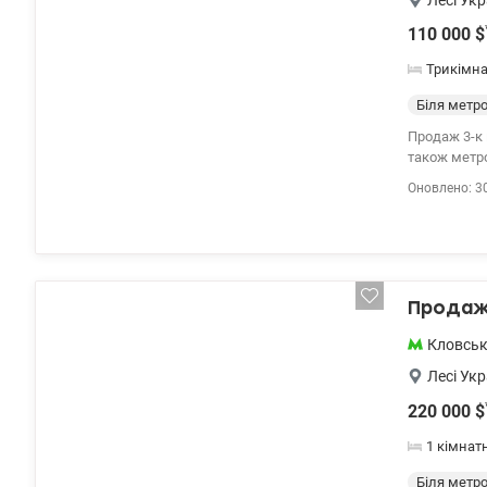
Лесі Укр
110 000
$
Трикімн
Біля метр
Продаж 3-к 
також метро
Житло повні
Оновлено: 3
Продаж 
Кловсь
Лесі Укр
220 000
$
1 кімнат
Біля метр