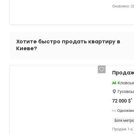
двостороння
Оновлено: 2
розведення,
знаходиться
м. Лоджія. 
ТРЦ, парк, 
5 хвилинах х
Хотите быстро продать квартиру в
Киеве?
Продаж 
Кловсь
Гусовсь
*
72 000
$
Однокім
Біля метр
Продаж 1-к 