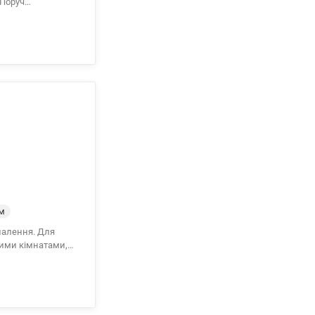
 Поруч
200 10 80
м
опалення. Для
мими кімнатами,
ористанням
 і побутовою
 кондиціонери.