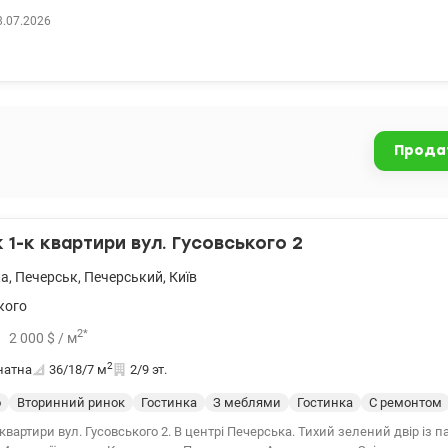
) Новий ремонт з еко-чистих матеріалів. Повністю замінено електро та 
8.07.2026
 що прослужить не одне десятиліття. Класичний підбір меблів та технік
 на одному центральному бульварі, що відмінно підійде і для життя і для 
Санвузол роздільний. Розвинута інфраструктура поруч супермаркет, кафе
пошта, аптека, поліклініка, ринок, бювет, школа, дитячий майданчик. Зу
одьби, та 10 хвилин до м. Палац Спорту. Ціна 175000 у.о valion.ua/984349 
Прода
1-к квартири вул. Гусовського 2
ка
,
Печерськ
,
Печерський
,
Київ
кого
2
*
2 000
$
/ м
2
натна
36/18/7
м
2/9 эт.
о
Вторинний ринок
Гостинка
З меблями
Гостинка
С ремонтом
квартири вул. Гусовського 2. В центрі Печерська. Тихий зелений двір із п