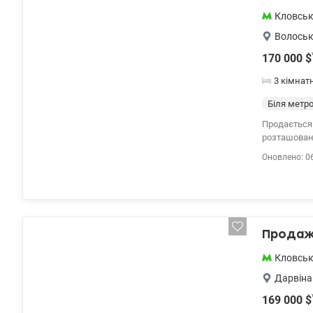
Кловсь
Волось
170 000
$
3 кімнат
Біля метр
Продається 
розташована
виходять на
Оновлено: 0
квартира п
перевага — 
центру Києв
Дніпра, рес
valion/1151
Продаж 
Кловсь
Дарвіна
169 000
$