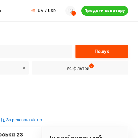
и
UA
/
USD
Продати квартиру
0
Пошук
0
Усі фільтри
За релевантністю
оська 23