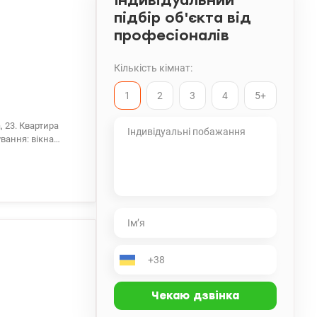
Індивідуальний
підбір об'єкта від
професіоналів
Кількість кімнат:
1
2
3
4
5+
, 23. Квартира
вання: вікна
но свіжий ремонт,
. Головна
я історичного
лоща», набережної
ндрій 0673205847