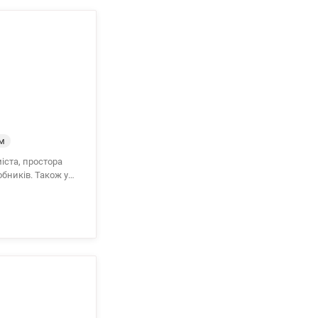
м
бників. Також у
ральня, хол,
Ліфт у паркінг,