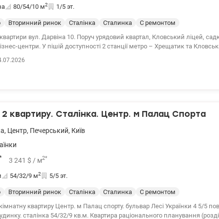
2
на
80/54/10
м
1/5 эт.
о
Вторинний ринок
Сталінка
Сталинка
С ремонтом
іна 10. Поруч урядовий квартал, Кловський ліцей, садки та школи,
ті 2 станції метро – Хрещатик та Кловська. Квартира
дві кімнати виходять у двір, а одна кімната та кухня – на вул. Дарвіна. У квартирі
4.07.2026
фісний ремонт (4 повноцінні кабінети), є сигналізація та кондиціонери. 
нець valion.ua/1081454
2 квартиру. Сталінка. Центр. м Палац Спорта
ка
,
Центр
,
Печерський
,
Київ
аїнки
*
2
*
3 241
$
/ м
2
и
54/32/9
м
5/5 эт.
о
Вторинний ринок
Сталінка
Сталинка
С ремонтом
кімнатну квартиру Центр. м Палац спорту. бульвар Лесі Українки 4 5/5 по
удинку. сталінка 54/32/9 кв.м. Квартира раціонального планування (розд