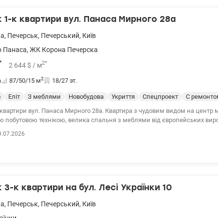
1-к квартири вул. Панаса Мирного 28а
ка
,
Печерськ
,
Печерський
,
Київ
 Панаса
,
ЖК Корона Печерска
*
2
*
2 644
$
/ м
2
а
87/50/15
м
18/27 эт.
о
Еліт
З меблями
Новобудова
Укриття
Спецпроект
С ремонто
. Панаса Мирного 28а. Квартира з чудовим видом на центр міста, простора
єю побутовою технікою, велика спальня з меблями від європейських виро
а санвузли: перший з душовою кабіною; другий – з ванною, простора вби
9.07.2026
штована під тренажерний зал. Генератор додому (ліфт, вода, опалення)/ 
використовувати як надійне укриття. 044 200 10 80 valion.ua/1150936
3-к квартири на бул. Лесі Українки 10
ка
,
Печерськ
,
Печерський
,
Київ