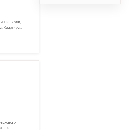
Висота стель 3.2
верхового,
ільна,