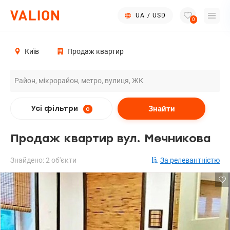
UA
/
USD
0
Київ
Продаж квартир
Знайти
Усі фільтри
0
Продаж квартир вул. Мечникова
Знайдено: 2 об'єкти
За релевантністю