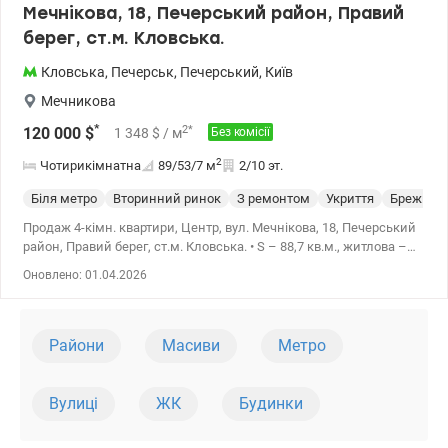
Мечнікова, 18, Печерський район, Правий
берег, ст.м. Кловська.
Кловська
,
Печерськ
,
Печерський
,
Київ
Мечникова
*
2
*
120 000
$
1 348
$
/ м
Без комісії
2
Чотирикімнатна
89/53/7
м
2/10 эт.
Біля метро
Вторинний ринок
З ремонтом
Укриття
Брежнев
Продаж 4-кімн. квартири, Центр, вул. Мечнікова, 18, Печерський
район, Правий берег, ст.м. Кловська. • S – 88,7 кв.м., житлова –
53,4 кв.м., кухня – 7,3 кв.м. • 2 поверх/10 - поверхового цегляного
Оновлено: 01.04.2026
будинку • Планування: суміжно-роздільна, санвузол роздільний,
комора, лоджія, балкон. • Квартира у житловому стані. • Будинок
газифікований. • Поруч уся інфраструктура центру Києва: ТЦ
«Гулівер», Бессарабський ринок, ресторани, кафе, навчальні
Райони
Масиви
Метро
заклади. • Сквер у пішій доступності. • Метро «Кловська» – 1 хв
ходьби Ціна: 125000 у.о., тел.: 067 409-44-43
Олівія.valion.ua/1145647
Вулиці
ЖК
Будинки