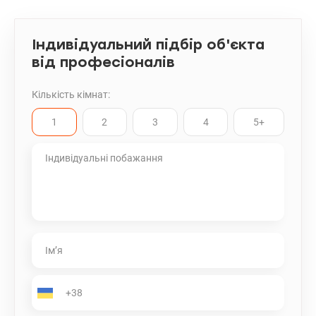
Індивідуальний підбір об'єкта
від професіоналів
Кількість кімнат:
1
2
3
4
5+