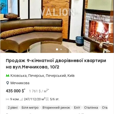
Продаж 9-кімнатної дворівневої квартири
на вул.Мечникова, 10/2
Кловська
,
Печерськ
,
Печерський
,
Київ
Мечникова
*
2
*
435 000
$
1 761
$
/ м
2
9 ком.
247/112/20
м
5/6 эт.
2 рівні
Біля метро
Вторинний ринок
Еліт
Сталінка
Сталин