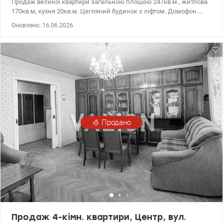
Продаж великої квартири загальною площею 247кв.м., житлова
170кв.м, кухня 20кв.м. Цегляний будинок з ліфтом. Домофон.
Паркування. Камін. Квартира складається з: - 9 кімнат (33, 4
Оновлено: 16.06.2026
м.кв.; 10, 1 м.кв.; 14, 4 м.кв.; 10 м.кв.; 17, 1 м. кв.; 26, 8 м. кв. 22,
11м.кв., 15м.кв, 10м.кв.) - 2 кухні: 12 м.кв. - 1 рівень та 4 м.кв. - 2
рівень - 3 кладовки: 8, 4 та 9 м.кв. - 3 санвузли=2 туалети, 1
Душова кабіна, джакузі. - 2 балкони засклені: 3 та 3 м.кв.; - 2
рівні. 5+6 поверх 6-поверхового цегляного сталінського будинку. -
площа 1 рівня 75, 4 м.кв. - площа 2 рівня 165, 4м.кв. - житлова
площа 170 м.кв. - Загальна площа 247 м. кв. Житловий фонд.
Центр, метро Кловська, вул. Мечникова, 10/2. Діловий район
Києва. На одній вулиці з БЦ Парус, поряд БЦ Гулівер, Арена Сіті
та Мандарин Плаза. т.044 200 10 80 Valion.ua/1077354
Продано
Продаж 4-кімн. квартири, Центр, вул.