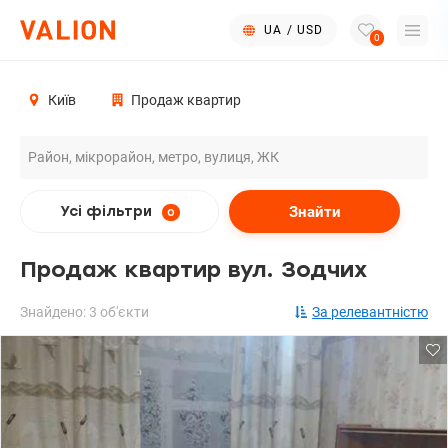
UA
/
USD
0
Київ
Продаж квартир
Знайти
Усі фільтри
0
Продаж квартир вул. Зодчих
Знайдено: 3 об'єкти
За релевантністю