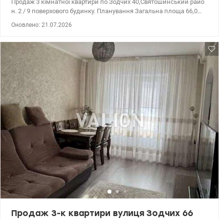
Продаж 3 кімнатної квартири по Зодчих 40,Святошинський райо
н. 2 / 9 поверхового будинку. Планування Загальна площа 66,0
кв.м Житлова 42,0 кв.м Кухня 8,0 кв.м Газ ! Квартира дуже тепла в
Оновлено: 21.07.2026
житловому стані ,2 балкона.Тихий,спокійний район з добре
розвиненою інфраструктурою .Поруч з будинком дитячі
заклади,школи, зупинки міського транспорту у всі напрямки
Києва, швидкісний трамвай. Ціна 75000 у.о. 0975004360 Ольга
valion.ua/ 1148290
Продаж 3-к квартири вулиця Зодчих 66