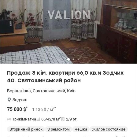
Продаж 3 кім. квартири 66,0 кв.м Зодчих
40, Святошинський район
Борщагівка
,
Святошинський
,
Київ
Зодчих
*
2
*
75 000
$
1 136
$
/ м
2
Трикімнатна
66/42/8
м
2/9 эт.
Вторинний ринок
З ремонтом
Чешка
Жилое состояние