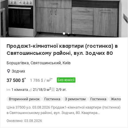
Продаж1-кімнатної квартири (гостинка) в
Святошинському районі, вул. Зодчих 80
Борщагівка
,
Святошинський
,
Київ
Зодчих
*
2
*
37 500
$
1 786
$
/ м
Без комісії
2
1 кімната
21/18/3
м
2/9 эт.
Вторинний ринок
Гостинка
З ремонтом
Гостинка
Жилое со
Ціна 37500 у.о. 03.08.2026 Продаж1-кімнатної квартири (гостинка)
в Святошинському районі, вул. Зодчих, 80. Квартира
розташована на комфортному 2-му поверсі 9-поверхового
Оновлено: 03.08.2026
цегляного будинку. Загальна площа — 21 м². Компактний та