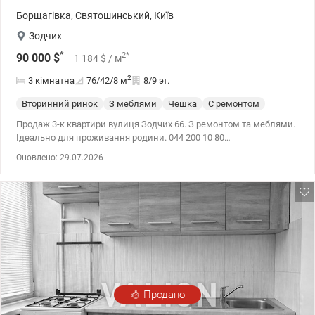
Борщагівка
,
Святошинський
,
Київ
Зодчих
*
2
*
90 000
$
1 184
$
/ м
2
3 кімнатна
76/42/8
м
8/9 эт.
Вторинний ринок
З меблями
Чешка
С ремонтом
Продаж 3-к квартири вулиця Зодчих 66. З ремонтом та меблями.
Ідеально для проживання родини. 044 200 10 80
valion.ua/1150607
Оновлено: 29.07.2026
Продано